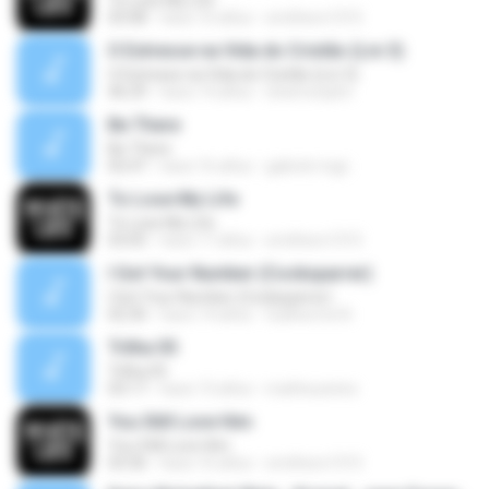
To Lose My Life
03:08
hace 16 años
smithers1315
O Estresse na Vida do Cristão (Lm 3)
O Estresse na Vida do Cristão (Lm 3)
46:29
hace 14 años
sheimonphn
Be There
Be There
02:47
hace 16 años
gabriel-mgc
To Lose My Life
To Lose My Life
03:05
hace 17 años
smithers1315
I Got Your Number (Cocksparrer)
I Got Your Number (Cocksparrer)
02:30
hace 14 años
Guilherme N.
Trilha 05
Trilha 05
03:17
hace 13 años
matheusnino
You Still Love Him
You Still Love Him
03:36
hace 16 años
smithers1315