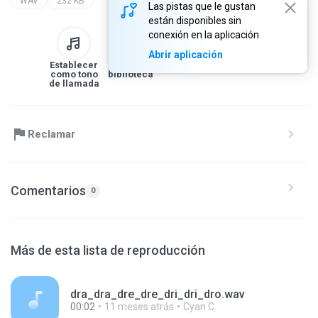
WAV
232 KB
Las pistas que le gustan
están disponibles sin
conexión en la aplicación
Abrir aplicación
Establecer
A la
Descargar
Compartir
como tono
biblioteca
de llamada
Reclamar
Comentarios
0
Más de esta lista de reproducción
dra_dra_dre_dre_dri_dri_dro.wav
00:02
11 meses atrás
Cyan C.