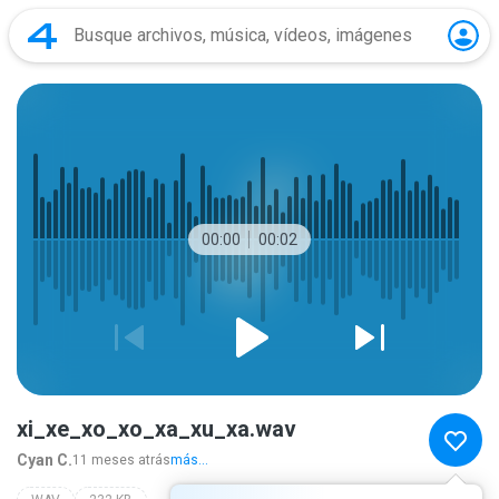
00:00
00:02
xi_xe_xo_xo_xa_xu_xa.wav
Cyan C.
11 meses atrás
más...