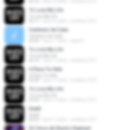
06:16
hace 16 años
smithers1315
To Lose My Life
To Lose My Life
03:11
hace 16 años
smithers1315
Cantinero de Cuba
Cantinero de Cuba
03:49
hace 11 años
pepe R.
To Lose My Life
To Lose My Life
03:16
hace 17 años
smithers1315
A Place To Hide
A Place To Hide
04:58
hace 17 años
smithers1315
To Lose My Life
To Lose My Life
03:03
hace 17 años
smithers1315
Death
Death
05:02
hace 17 años
smithers1315
DC Disco @ Electric Elephant