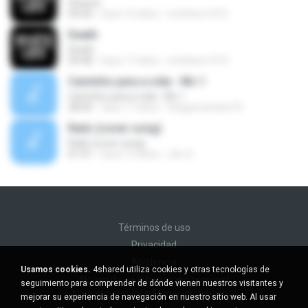
Heaven
04:40
hace 16 años
smithers1315
Death
Death
04:48
hace 17 años
smithers1315
Caminho para a vida - Mc 1
Caminho para a vida - Mc 1
28:00
hace 17 años
thiagomendes70
Rails (cover song)
Rails (cover song)
01:41
hace 12 años
Jim S.
Términos de uso
Privacidad
Asistencia
Usamos cookies.
4shared utiliza cookies y otras tecnologías de
No venda mi información personal
seguimiento para comprender de dónde vienen nuestros visitantes y
No comparta mi información personal
mejorar su experiencia de navegación en nuestro sitio web. Al usar