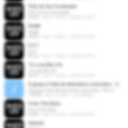
Fifty On Our Foreheads
Fifty On Our Foreheads
05:34
hace 17 años
smithers1315
Death
Death
05:00
hace 17 años
smithers1315
E.S.T.
E.S.T.
04:14
hace 17 años
smithers1315
To Lose My Life
To Lose My Life
03:10
hace 17 años
smithers1315
A graça é feita de elementos concretos - 2Tm 4
A graça é feita de elementos concretos - 2Tm 4
1:00:34
hace 12 años
camilakaka
From The Stars
From The Stars
05:04
hace 16 años
smithers1315
Heaven