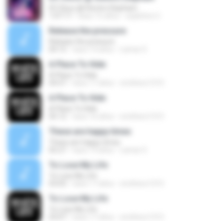
DC Disco @ Electric Elephant
1:07:17
hace 15 años
expletive U.
Release the pressure
Release the pressure
04:15
hace 14 años
Lamar S.
A Place To Hide
A Place To Hide
04:57
hace 17 años
smithers1315
A Place To Hide
A Place To Hide
05:12
hace 16 años
smithers1315
These are happy times
These are happy times
05:27
hace 14 años
Lamar S.
To Lose My Life
To Lose My Life
03:03
hace 17 años
smithers1315
To Lose My Life
To Lose My Life
03:07
hace 17 años
smithers1315