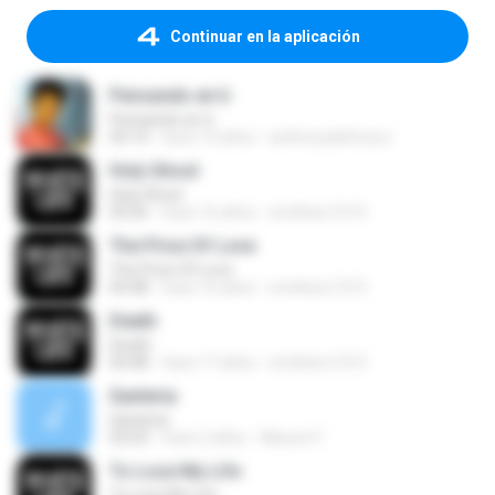
Continuar en la aplicación
Pensando en ti
Pensando en ti
04:14
hace 14 años
anthonydelfuturo
Holy Ghost
Holy Ghost
04:26
hace 16 años
smithers1315
The Price Of Love
The Price Of Love
04:48
hace 16 años
smithers1315
Death
Death
04:48
hace 17 años
smithers1315
Santeria
Santeria
03:03
hace 2 años
Alisson F.
To Lose My Life