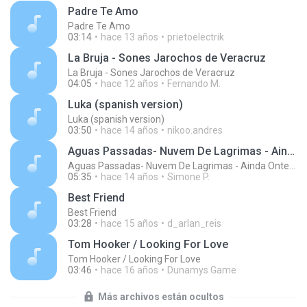
Padre Te Amo
Padre Te Amo
03:14
hace 13 años
prietoelectrik
La Bruja - Sones Jarochos de Veracruz
La Bruja - Sones Jarochos de Veracruz
04:05
hace 12 años
Fernando M.
Luka (spanish version)
Luka (spanish version)
03:50
hace 14 años
nikoo.andres
Aguas Passadas- Nuvem De Lagrimas - Ainda Ontem Chorei De Saudade
Aguas Passadas- Nuvem De Lagrimas - Ainda Ontem Chorei De Saudade
05:35
hace 14 años
Simone P.
Best Friend
Best Friend
03:28
hace 15 años
d_arlan_reis
Tom Hooker / Looking For Love
Tom Hooker / Looking For Love
03:46
hace 16 años
Dunamys Game
Más archivos están ocultos