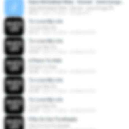
Kajra Mohabbat Wala - Kismat - www.Songs.PK
Kajra Mohabbat Wala - Kismat - www.Songs.PK
06:21
hace 14 años
Bhagwati C.
To Lose My Life
To Lose My Life
03:12
hace 16 años
smithers1315
To Lose My Life
To Lose My Life
03:04
hace 17 años
smithers1315
A Place To Hide
A Place To Hide
04:40
hace 17 años
smithers1315
To Lose My Life
To Lose My Life
02:58
hace 17 años
smithers1315
To Lose My Life
To Lose My Life
03:03
hace 17 años
smithers1315
Fifty On Our Foreheads
Fifty On Our Foreheads