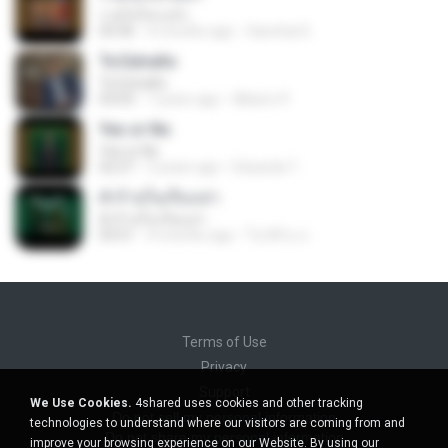
รวยไม่ไหวแล้ว
03:36
4 months ago
Sanchai D.
Te Extraño
Te Extraño
03:03
7 years ago
Albeiro P.
Yes or No
Yes or No
02:27
3 years ago
Eduarda T.
ตัวร้ายในเรื่องเล่า
ตัวร้ายในเรื่องเล่า
03:51
4 months ago
ใบเฟิร์น ส.
Terms of Use
Privacy
Support
We Use Cookies.
4shared uses cookies and other tracking
Do not sell my personal information
technologies to understand where our visitors are coming from and
Do not share my personal information
improve your browsing experience on our Website. By using our