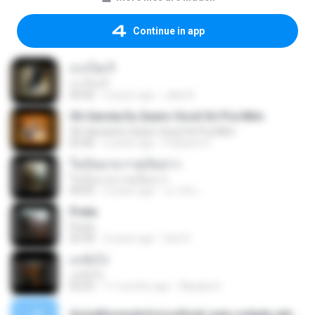
Continue in app
จากใจกวี
จากใจกวี
04:56
3 years ago
Jaka B.
Oh Garota Eu Quero Você Só Pra Mim
Oh Garota Eu Quero Você Só Pra Mim
02:46
2 years ago
Pollyana S.
ใจเป็นนาย กายเป็นบ่าว
ใจเป็นนาย กายเป็นบ่าว
04:05
2 years ago
นราธิป เ.
Preta
Preta
03:30
3 years ago
San R.
แกล้งโง่
แกล้งโง่
04:25
11 months ago
Wipaba S.
Asmelhoresdoforrooficial-saia-rodada-edredom.mp3