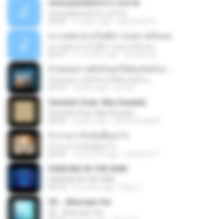
www.planetaforro.com.br
www.planetaforro.com.br
04:02
16 years ago
planetaforro
ความพยายามไม่มีความหมายกับเธอ
ความพยายามไม่มีความหมายกับเธอ
03:37
11 months ago
jeerapong
ถ้าตลอดกาลมีจริงขอให้มันเกิดกับร...
ถ้าตลอดกาลมีจริงขอให้มันเกิดกับร...
03:19
2 years ago
nuch K.
Sembah (feat. Man Keedal)
Sembah (feat. Man Keedal)
03:55
6 years ago
ahmad fuad M.
ถ้าถามว่ารักมันคืออะไร
ถ้าถามว่ารักมันคืออะไร
03:55
10 months ago
stubborn P.
DANCING IN THE RAIN
DANCING IN THE RAIN
03:10
3 months ago
Bow C.
3D - Alternate Ver.
3D - Alternate Ver.