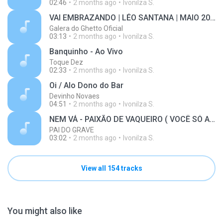
02:46
2 months ago
Ivonilza S.
VAI EMBRAZANDO | LÉO SANTANA | MAIO 2017 ( MÚSICA NOVA )
Galera do Ghetto Oficial
03:13
2 months ago
Ivonilza S.
Banquinho - Ao Vivo
Toque Dez
02:33
2 months ago
Ivonilza S.
Oi / Alo Dono do Bar
Devinho Novaes
04:51
2 months ago
Ivonilza S.
NEM VÁ - PAIXÃO DE VAQUEIRO ( VOCÊ SÓ ARRUMOU A MALA
PAI DO GRAVE
03:02
2 months ago
Ivonilza S.
View all 154 tracks
You might also like