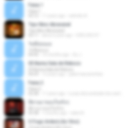
Faixa 1
Faixa 1
03:12
11 years ago
edimilto A.
Tipo Nino Abravanel
Tipo Nino Abravanel
02:11
about a year ago
GVELOSO 07
วันที่อ่อนแอ
วันที่อ่อนแอ
04:45
10 months ago
ต้น J.
03.Numa Sala de Reboco
03.Numa Sala de Reboco
04:29
15 years ago
jadermascarenhas
Faixa 2
Faixa 2
02:28
11 years ago
Lucas silva andrade dos santos L.
ที่ผ่านมาขอบใจจริงๆ
ที่ผ่านมาขอบใจจริงๆ
05:38
7 months ago
salee N.
O Fogo Arderá (Ao Vivo)
O Fogo Arderá (Ao Vivo)