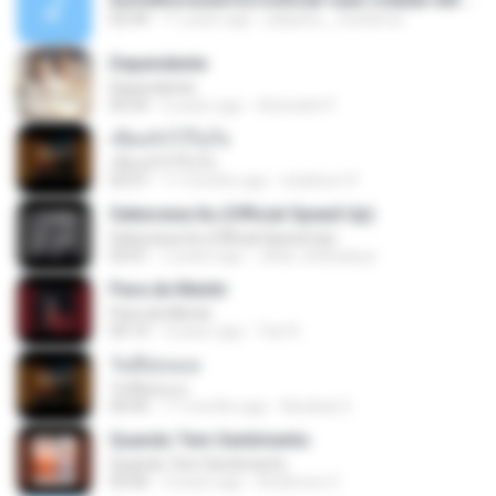
02:44
11 years ago
jullyana__medeiros
Dependente
Dependente
05:54
6 years ago
Azenaite P.
เขียนรักไว้ในใจ
เขียนรักไว้ในใจ
03:57
11 months ago
stubborn P.
Sekecewa Itu (Official Speed Up)
Sekecewa Itu (Official Speed Up)
03:01
2 years ago
Jihan Jihanaisya
Para de Mentir
Para de Mentir
04:14
3 years ago
Yan R.
วันที่อ่อนแอ
วันที่อ่อนแอ
04:45
11 months ago
Nicekub S.
Quando Tem Sentimento
Quando Tem Sentimento
03:06
3 years ago
Anderson C.