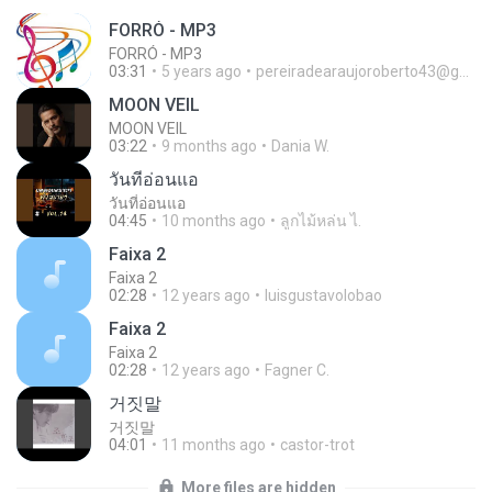
FORRÓ - MP3
FORRÓ - MP3
03:31
5 years ago
pereiradearaujoroberto43@gmail.com
MOON VEIL
MOON VEIL
03:22
9 months ago
Dania W.
วันที่อ่อนแอ
วันที่อ่อนแอ
04:45
10 months ago
ลูกไม้หล่น ไ.
Faixa 2
Faixa 2
02:28
12 years ago
luisgustavolobao
Faixa 2
Faixa 2
02:28
12 years ago
Fagner C.
거짓말
거짓말
04:01
11 months ago
castor-trot
More files are hidden