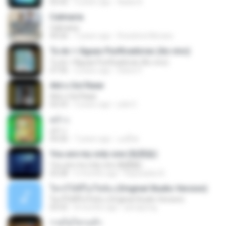
02:42
3 years ago
Nadia A.
Calmaria
Calmaria
04:26
7 years ago
Roselene Moraes
Tu és + Águas Purificadoras (Ao vivo)
Tu és + Águas Purificadoras (Ao vivo)
07:56
2 years ago
Diana V.
Até o Sol Raiar
Até o Sol Raiar
02:53
3 years ago
joão E.
พร้าว
พร้าว
04:26
7 years ago
ມະລິ ສ.
You are my only one (氛围版)
You are my only one (氛围版)
03:28
5 months ago
Raywadee B.
ใครก็ได้ที่ไม่ใช่ฉัน (Original Studio Version)
ใครก็ได้ที่ไม่ใช่ฉัน (Original Studio Version)
03:52
8 months ago
jeerapong
รวยไม่ไหวแล้ว