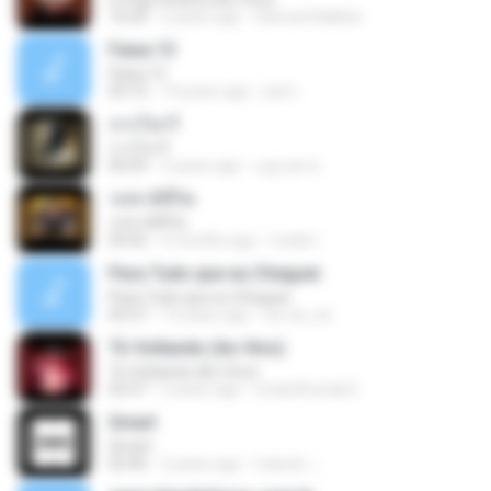
10:24
2 years ago
Samuel Kallebe
Faixa 13
Faixa 13
03:10
14 years ago
joel L.
จากใจกวี
จากใจกวี
04:59
3 years ago
บุญรอด พ.
รสชาติชีวิต
รสชาติชีวิต
04:42
5 months ago
made I.
Para Tudo que eu Cheguei
Para Tudo que eu Cheguei
02:57
13 years ago
rai-rai_rai
Tô Voltando (Ao Vivo)
Tô Voltando (Ao Vivo)
02:57
3 years ago
Linda Brenda E.
Smart
Smart
02:46
2 years ago
manuh ;-;