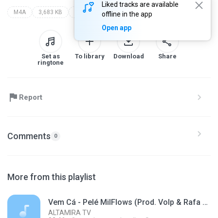
Liked tracks are available
M4A
3,683 KB
arriba saia - topic
offline in the app
Open app
Set as
To library
Download
Share
ringtone
Report
Comments
0
More from this playlist
Vem Cá - Pelé MilFlows (Prod. Volp & Rafa Valle)
ALTAMIRA TV