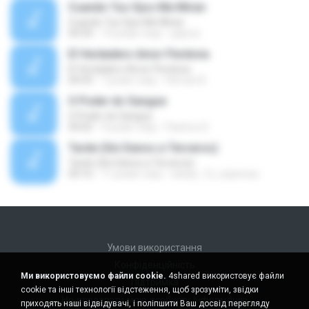
Cuando Tus Ojos Me Miran
Cuando Tus Ojos Me Miran
04:34
14 років тому
julprez
El Verdadero Amor Perdona
El Verdadero Amor Perdona
04:43
7 років тому
Hernan B.
O Poder do Sangue
O Poder do Sangue
04:02
9 років тому
Pastora S.
Tarde (Sin Danos a Terceros)
Tarde (Sin Danos a Terceros)
04:16
11 років тому
sebas_12_espinosa
Умови використання
Конфіденційність
Ми використовуємо файли cookie.
4shared використовує файли
Підтримка
cookie та інші технології відстеження, щоб зрозуміти, звідки
Не продавати мою особисту інформацію
приходять наші відвідувачі, і поліпшити Ваш досвід перегляду