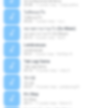
Se Va Muriendo Mi Alma
03:58
11 років тому
mejie.pelina
ไม่คิดนอกใจ
ไม่คิดนอกใจ
04:25
7 років тому
เธอ เ.
หมายความว่าอะไร (So Mean)
หมายความว่าอะไร (So Mean)
03:15
9 років тому
Na N.
Lembranças
Lembranças
04:31
2 роки тому
Kethilyn A.
Tak Lagi Sama
Tak Lagi Sama
05:16
14 років тому
rizky S.
첫사랑
첫사랑
03:31
14 років тому
parkjisung33
It's Okay
It's Okay
04:11
11 років тому
Karen S.