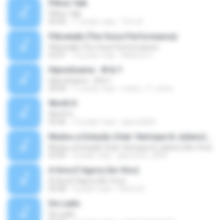
Pillow Talk
Pillow Talk
05:44
11 років тому
Tom A.
Pillowtalk (The Voice Performance)
Pillowtalk (The Voice Performance)
03:41
10 років тому
Mateus H.
Hipnotízame - W & Y
Hipnotízame - W & Y
04:04
11 років тому
marty_17_steve
Worth It
Worth It
03:46
15 років тому
laporte826
Mudou a Estação (feat. Henrique & Juliano) [Ao Vivo]
Mudou a Estação (feat. Henrique & Juliano) [Ao Vivo]
03:00
9 років тому
glaucinho_2009
A Hora É Agora (Ao Vivo)
A Hora É Agora (Ao Vivo)
04:08
9 років тому
Vitória A.
De Ladin
De Ladin