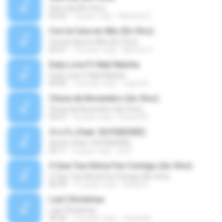
Sem Sal (Ao Vivo)
02:42
7 років тому
Mychely S.
Con la Cara en Alto (En Vivo)
Con la Cara en Alto (En Vivo)
03:37
13 років тому
Marcos C.
Duty Love F.t Nati Natsha
Duty Love F.t Nati Natsha
04:45
14 років тому
rogert B.
Chuva de Novembro (Ao Vivo)
Chuva de Novembro (Ao Vivo)
05:07
9 років тому
Rafael M.
ทักครับ (feat. GUYGEEGEE)
ทักครับ (feat. GUYGEEGEE)
03:11
4 роки тому
ari K.
O Que Tua Glória Fez Comigo (Ao Vivo)
O Que Tua Glória Fez Comigo (Ao Vivo)
06:39
11 років тому
flaviacrt
Last Christmas
Last Christmas
06:46
15 років тому
maewills