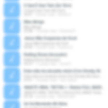
O Que É Que Tem (Ao Vivo)
O Que É Que Tem (Ao Vivo)
03:41
9 років тому
Renato F.
Meu Abrigo
Meu Abrigo
03:38
10 років тому
Eduardo R.
Jesus Não Esqueceu de Você
Jesus Não Esqueceu de Você
03:40
9 років тому
Pastora S.
Rolling Stone (Acoustic)
Rolling Stone (Acoustic)
03:27
11 років тому
noval C.
Esta vida me encanta remix (Con Smoky, Mc Davo, T-Killa, Don Aero, Tanke One, Little, Big Metra, Santa RM, Zimple y DJ Maxo)
Esta vida me encanta remix (Con Smoky, Mc Davo, T-Killa, Don Aero, Tanke One, Little, Big Metra, Santa RM, Zimple y DJ Maxo)
07:51
14 років тому
varo-carlos
VAASTE VIRAL TIKTOK🎶 | Remix FULL BASS Terbaru 2020
VAASTE VIRAL TIKTOK🎶 | Remix FULL BASS Terbaru 2020
03:18
6 років тому
Mohamad F.
Se Va Muriendo Mi Alma