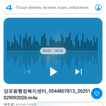
00:00
00:56
양포동행정복지센터_0544807813_20251
029092026.m4a
배주영
2 місяців тому
більше...