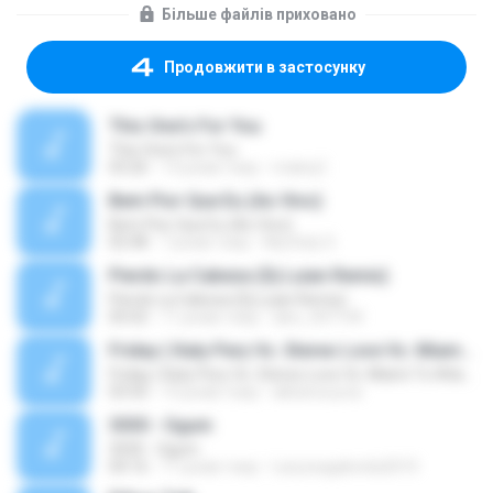
Більше файлів приховано
Продовжити в застосунку
This One's For You
This One's For You
03:26
13 років тому
malexj1
Bem Pior Que Eu (Ao Vivo)
Bem Pior Que Eu (Ao Vivo)
02:48
7 років тому
Mychely S.
Pierdo La Cabeza (Dj Luian Remix)
Pierdo La Cabeza (Dj Luian Remix)
05:02
11 років тому
alex_007144
Friday ( Katy Pery Vs. Stereo Love Vs. Miami To Atlanta)
Friday ( Katy Pery Vs. Stereo Love Vs. Miami To Atlanta)
03:50
15 років тому
akbarsuryow
3030 - Ogum
3030 - Ogum
04:16
11 років тому
Laryssagabriela2010