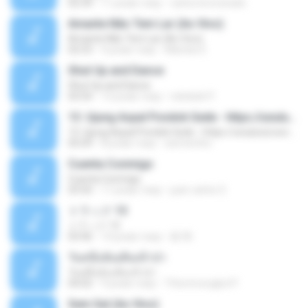
02:34
11 років тому
carlos.bronzeado
Amante Não Tem Lar (Ao Vivo)
Amante Não Tem Lar (Ao Vivo)
02:53
9 років тому
Mariela S.
Shut Up and Dance
Shut Up and Dance
03:54
13 років тому
rebekah P.
13. Ujung Aspal Pondok Gede - https://unulunul.wordpress.com/2016/11/11/iwan-fals-album-best-of-the-best-audio-flac
13. Ujung Aspal Pondok Gede - https://unulunul.wordpress.com/2016/11/11/iwan-fals-album-best-of-the-best-audio-flac
05:09
8 років тому
siementho
Cuenta Conmigo
Cuenta Conmigo
03:50
11 років тому
juan carlos S.
トラック 13
トラック 13
03:46
14 років тому
新 岡.
วันหนึ่งฉันเดินเข้าป่า
วันหนึ่งฉันเดินเข้าป่า
04:02
9 років тому
THommongkol P.
Sem Sal (Ao Vivo)