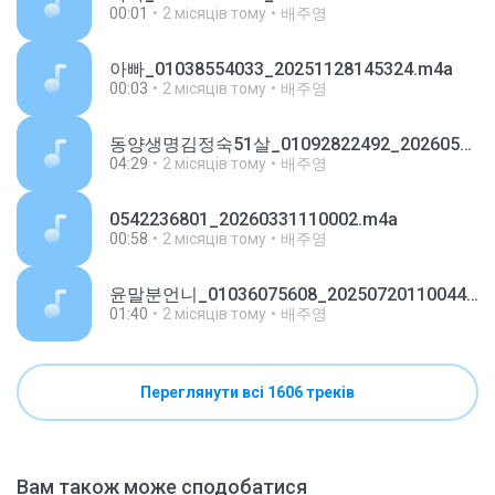
00:01
2 місяців тому
배주영
아빠_01038554033_20251128145324.m4a
00:03
2 місяців тому
배주영
동양생명김정숙51살_01092822492_20260511160409.m4a
04:29
2 місяців тому
배주영
0542236801_20260331110002.m4a
00:58
2 місяців тому
배주영
윤말분언니_01036075608_20250720110044.m4a
01:40
2 місяців тому
배주영
Переглянути всі 1606 треків
Вам також може сподобатися