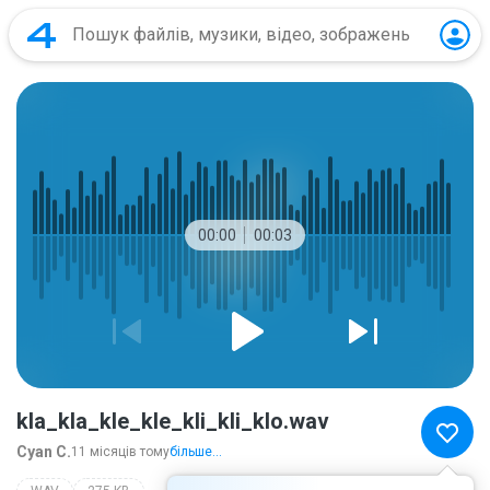
00:00
00:03
kla_kla_kle_kle_kli_kli_klo.wav
Cyan C.
11 місяців тому
більше...