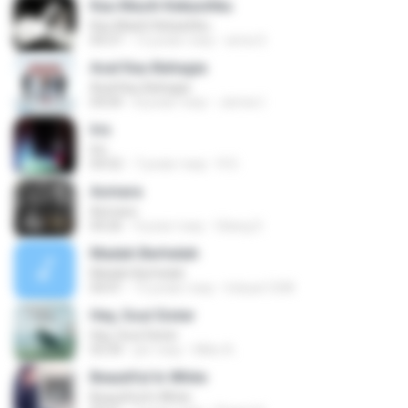
Kau Masih Kekasihku
Kau Masih Kekasihku
04:37
12 років тому
anna S.
Asal Kau Bahagia
Asal Kau Bahagia
04:04
8 років тому
James I.
Iris
Iris
04:52
7 років тому
R D.
Asmara
Asmara
04:26
4 роки тому
Gilang S.
Madah Berhelah
Madah Berhelah
04:41
15 років тому
Iriduan1208
Hey, Soul Sister
Hey, Soul Sister
03:34
рік тому
Mike A.
Beautiful In White
Beautiful In White