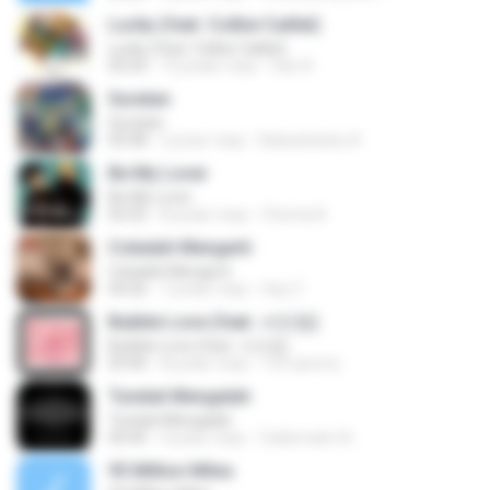
Lucky (feat. Colbie Caillat)
Lucky (feat. Colbie Caillat)
03:24
10 років тому
faiz A.
Suratan
Suratan
05:08
2 роки тому
Kalasahanku 8.
Be My Lover
Be My Lover
03:32
8 років тому
Chenta B.
Cobalah Mengerti
Cobalah Mengerti
04:26
7 років тому
Sep Z.
Bubble Love (feat. 서인영)
Bubble Love (feat. 서인영)
03:40
8 років тому
123 qwerty
Tunduk Mengalah
Tunduk Mengalah
04:45
4 роки тому
Zulkernaim N.
93 Million Miles