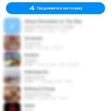
Продовжити в застосунку
Always Remember Us This Way
Always Remember Us This Way
03:54
2 роки тому
Noisy S.
Snowman
Snowman
02:45
рік тому
은혜 조.
Rindiani
Rindiani
04:40
8 років тому
joko rahardjo
Kalimutan Ka
Kalimutan Ka
04:48
11 місяців тому
raph
Bintang Di Surga
Bintang Di Surga
05:00
7 років тому
Sep Z.
Multo