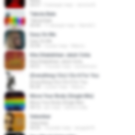
Multo
03:57
5 місяців тому
Jerome B.
Tabola Bale
Tabola Bale
04:44
11 місяців тому
Hamdi U.
Easy On Me
Easy On Me
03:44
2 роки тому
Maira L.
Kita Ditakdirkan Jatuh Cinta
Kita Ditakdirkan Jatuh Cinta
04:51
14 років тому
izzuhimura
(Everything I Do) I Do It For You
(Everything I Do) I Do It For You
06:34
2 роки тому
Maira L.
Move Your Body (Single Mix)
Move Your Body (Single Mix)
04:12
рік тому
cleiton maia
Selumbar
Selumbar
04:55
10 років тому
anugrah N.