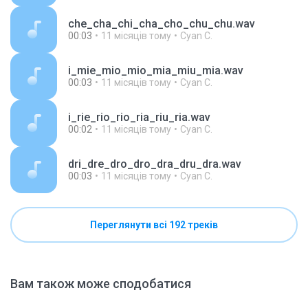
che_cha_chi_cha_cho_chu_chu.wav
00:03
11 місяців тому
Cyan C.
i_mie_mio_mio_mia_miu_mia.wav
00:03
11 місяців тому
Cyan C.
i_rie_rio_rio_ria_riu_ria.wav
00:02
11 місяців тому
Cyan C.
dri_dre_dro_dro_dra_dru_dra.wav
00:03
11 місяців тому
Cyan C.
Переглянути всі 192 треків
Вам також може сподобатися