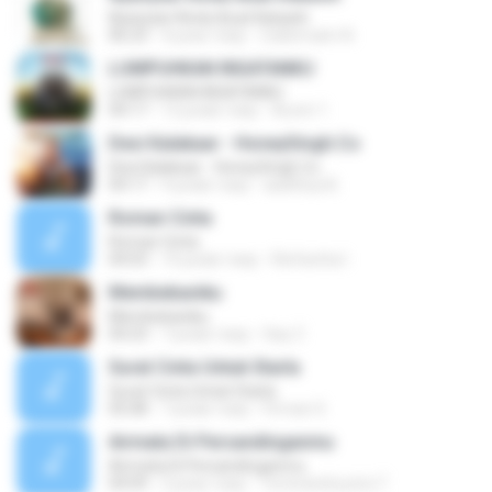
Nyanyian Rindu Buat Kekasih
06:23
4 роки тому
Zulkernaim N.
LUMPUHKAN INGATANKU
LUMPUHKAN INGATANKU
04:17
12 років тому
Aureri 1.
Desi Kalakaar - HoneySingh.Co
Desi Kalakaar - HoneySingh.Co
04:17
9 років тому
aadithya B.
Roman Cinta
Roman Cinta
04:03
10 років тому
Riefarsha I.
Membebaniku
Membebaniku
04:23
7 років тому
Sep Z.
Surat Cinta Untuk Starla
Surat Cinta Untuk Starla
05:08
7 років тому
Firman S.
Airmata Di Persandinganmu
Airmata Di Persandinganmu
04:09
2 роки тому
Tominandi putra T.