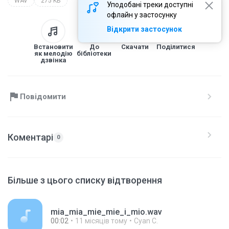
WAV
275 KB
Уподобані треки доступні
офлайн у застосунку
Відкрити застосунок
Встановити
До
Скачати
Поділитися
як мелодію
бібліотеки
дзвінка
Повідомити
Коментарі
0
Більше з цього списку відтворення
mia_mia_mie_mie_i_mio.wav
00:02
11 місяців тому
Cyan C.