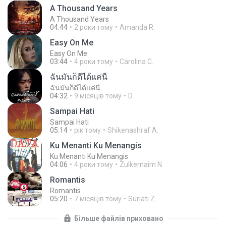
A Thousand Years
A Thousand Years
04:44
2 роки тому
Amanda R.
Easy On Me
Easy On Me
03:44
4 роки тому
Carolina C.
ฉันมันก็ดีได้แค่นี้
ฉันมันก็ดีได้แค่นี้
04:32
9 місяців тому
D
Sampai Hati
Sampai Hati
05:14
рік тому
Shikenashraf A.
Ku Menanti Ku Menangis
Ku Menanti Ku Menangis
04:06
4 роки тому
Zulkernaim N.
Romantis
Romantis
05:20
7 місяців тому
Suriati Z.
Більше файлів приховано