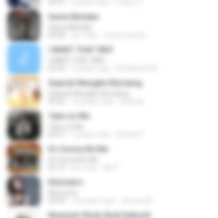
03:51
2 роки тому
Prayut S.
Same Mistake
Same Mistake
04:58
рік тому
celene santos
I WANT THAT WAY
I WANT THAT WAY
03:35
9 років тому
Siti Aisyah M.
Sejarah Mungkin Berulang
Sejarah Mungkin Berulang
05:22
10 років тому
Baihaqi
Take on Me
Take on Me
03:47
5 років тому
Renato F.
It's Gonna Be Me
It's Gonna Be Me
03:14
рік тому
Nur F.
Kilometro
Kilometro
03:09
10 років тому
Jhoana M.
Nyanyian Rindu Buat Kekasih