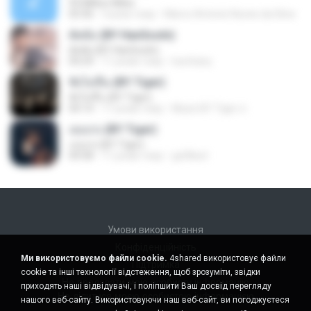
93 Million Miles
03:36
3 роки тому
Marco Antonio Nunes da Silva
ตัดพ้อ (BY HanSooIn)
ตัดพ้อ (BY HanSooIn)
04:24
11 років тому
luechany
ฟังไม่ขึ้น (BY Tiger)
ฟังไม่ขึ้น (BY Tiger)
04:14
11 років тому
Music BY Tiger ส.
เธอเก่ง (BY Tiger)
เธอเก่ง (BY Tiger)
04:58
11 років тому
golfilisol
Умови використання
Конфіденційність
Ми використовуємо файли cookie.
4shared використовує файли
Підтримка
cookie та інші технології відстеження, щоб зрозуміти, звідки
Не продавати мою особисту інформацію
приходять наші відвідувачі, і поліпшити Ваш досвід перегляду
Не ділитися моєю особистою інформацією
нашого веб-сайту. Використовуючи наш веб-сайт, ви погоджуєтеся