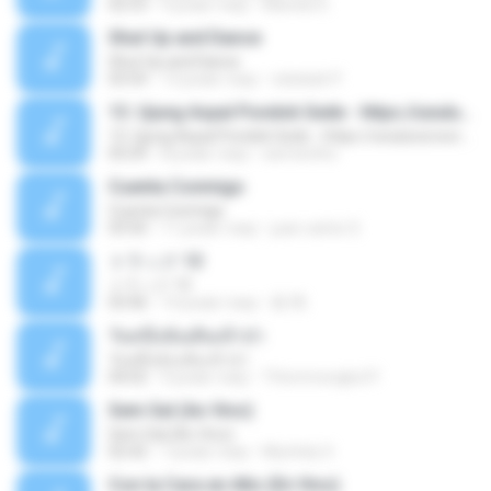
02:53
9 років тому
Mariela S.
Shut Up and Dance
Shut Up and Dance
03:54
13 років тому
rebekah P.
13. Ujung Aspal Pondok Gede - https://unulunul.wordpress.com/2016/11/11/iwan-fals-album-best-of-the-best-audio-flac
13. Ujung Aspal Pondok Gede - https://unulunul.wordpress.com/2016/11/11/iwan-fals-album-best-of-the-best-audio-flac
05:09
8 років тому
siementho
Cuenta Conmigo
Cuenta Conmigo
03:50
11 років тому
juan carlos S.
トラック 13
トラック 13
03:46
14 років тому
新 岡.
วันหนึ่งฉันเดินเข้าป่า
วันหนึ่งฉันเดินเข้าป่า
04:02
9 років тому
THommongkol P.
Sem Sal (Ao Vivo)
Sem Sal (Ao Vivo)
02:42
7 років тому
Mychely S.
Con la Cara en Alto (En Vivo)