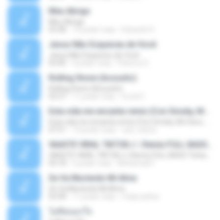
Meu Abrigo
Meu Abrigo
03:38
10 років тому
Eduardo R.
Jesus Não Esqueceu de Você
Jesus Não Esqueceu de Você
03:40
9 років тому
Pastora S.
Rolling Stone (Acoustic)
Rolling Stone (Acoustic)
03:27
11 років тому
noval C.
Esta vida me encanta remix (Con Smoky, Mc Davo, T-Killa, Don Aero, Tanke One, Little, Big Metra, Santa RM, Zimple y DJ Maxo)
Esta vida me encanta remix (Con Smoky, Mc Davo, T-Killa, Don Aero, Tanke One, Little, Big Metra, Santa RM, Zimple y DJ Maxo)
07:51
14 років тому
varo-carlos
VAASTE VIRAL TIKTOK🎶 | Remix FULL BASS Terbaru 2020
VAASTE VIRAL TIKTOK🎶 | Remix FULL BASS Terbaru 2020
03:18
6 років тому
Mohamad F.
Se Va Muriendo Mi Alma
Se Va Muriendo Mi Alma
03:58
11 років тому
mejie.pelina
ไม่คิดนอกใจ