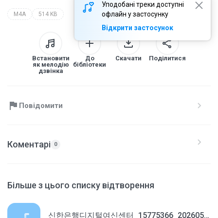
Уподобані треки доступні
офлайн у застосунку
M4A
514 KB
Відкрити застосунок
Встановити
До
Скачати
Поділитися
як мелодію
бібліотеки
дзвінка
Повідомити
Коментарі
0
Більше з цього списку відтворення
신한은행디지털여신센터_15775366_20260511113231.m4a