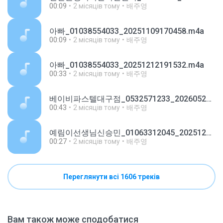
00:09
2 місяців тому
배주영
아빠_01038554033_20251109170458.m4a
00:09
2 місяців тому
배주영
아빠_01038554033_20251212191532.m4a
00:33
2 місяців тому
배주영
베이비파스텔대구점_0532571233_20260521144336.m4a
00:43
2 місяців тому
배주영
예림이선생님신승민_01063312045_20251218102644.m4a
00:27
2 місяців тому
배주영
Переглянути всі 1606 треків
Вам також може сподобатися