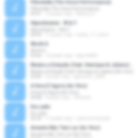
Pillowtalk (The Voice Performance)
Pillowtalk (The Voice Performance)
03:41
10 років тому
Mateus H.
Hipnotízame - W & Y
Hipnotízame - W & Y
04:04
11 років тому
marty_17_steve
Worth It
Worth It
03:46
15 років тому
laporte826
Mudou a Estação (feat. Henrique & Juliano) [Ao Vivo]
Mudou a Estação (feat. Henrique & Juliano) [Ao Vivo]
03:00
9 років тому
glaucinho_2009
A Hora É Agora (Ao Vivo)
A Hora É Agora (Ao Vivo)
04:08
9 років тому
Vitória A.
De Ladin
De Ladin
02:34
11 років тому
carlos.bronzeado
Amante Não Tem Lar (Ao Vivo)
Amante Não Tem Lar (Ao Vivo)