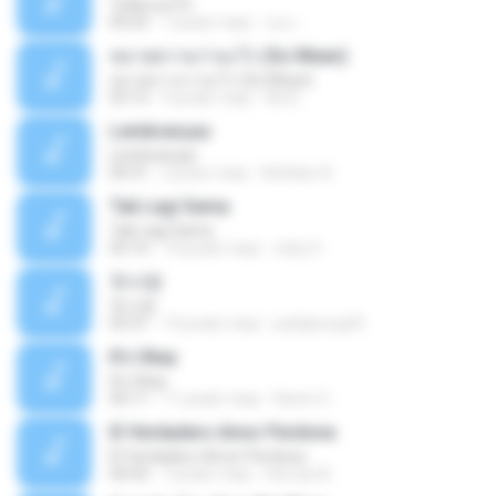
ไม่คิดนอกใจ
04:25
7 років тому
เธอ เ.
หมายความว่าอะไร (So Mean)
หมายความว่าอะไร (So Mean)
03:15
9 років тому
Na N.
Lembranças
Lembranças
04:31
2 роки тому
Kethilyn A.
Tak Lagi Sama
Tak Lagi Sama
05:16
14 років тому
rizky S.
첫사랑
첫사랑
03:31
14 років тому
parkjisung33
It's Okay
It's Okay
04:11
11 років тому
Karen S.
El Verdadero Amor Perdona
El Verdadero Amor Perdona
04:43
7 років тому
Hernan B.