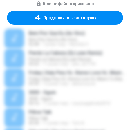
Більше файлів приховано
Продовжити в застосунку
Bem Pior Que Eu (Ao Vivo)
Bem Pior Que Eu (Ao Vivo)
02:48
7 років тому
Mychely S.
Pierdo La Cabeza (Dj Luian Remix)
Pierdo La Cabeza (Dj Luian Remix)
05:02
11 років тому
alex_007144
Friday ( Katy Pery Vs. Stereo Love Vs. Miami To Atlanta)
Friday ( Katy Pery Vs. Stereo Love Vs. Miami To Atlanta)
03:50
15 років тому
akbarsuryow
3030 - Ogum
3030 - Ogum
04:16
11 років тому
Laryssagabriela2010
Pillow Talk
Pillow Talk
05:44
11 років тому
Tom A.