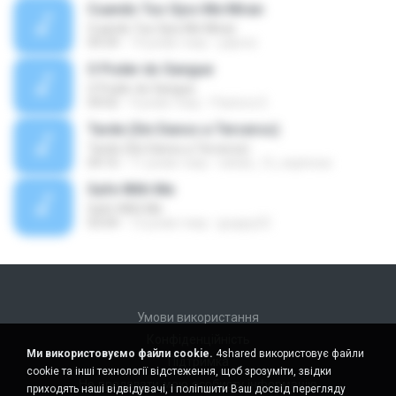
Cuando Tus Ojos Me Miran
Cuando Tus Ojos Me Miran
04:34
14 років тому
julprez
O Poder do Sangue
O Poder do Sangue
04:02
9 років тому
Pastora S.
Tarde (Sin Danos a Terceros)
Tarde (Sin Danos a Terceros)
04:16
11 років тому
sebas_12_espinosa
Safe With Me
Safe With Me
03:04
12 років тому
jpuppy22
Умови використання
Конфіденційність
Ми використовуємо файли cookie.
4shared використовує файли
Підтримка
cookie та інші технології відстеження, щоб зрозуміти, звідки
Не продавати мою особисту інформацію
приходять наші відвідувачі, і поліпшити Ваш досвід перегляду