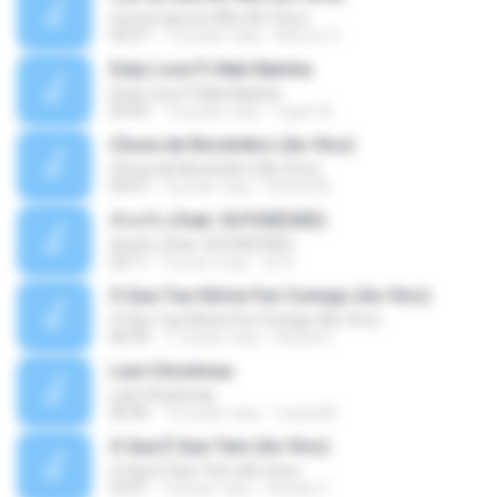
Con la Cara en Alto (En Vivo)
03:37
13 років тому
Marcos C.
Duty Love F.t Nati Natsha
Duty Love F.t Nati Natsha
04:45
14 років тому
rogert B.
Chuva de Novembro (Ao Vivo)
Chuva de Novembro (Ao Vivo)
05:07
9 років тому
Rafael M.
ทักครับ (feat. GUYGEEGEE)
ทักครับ (feat. GUYGEEGEE)
03:11
4 роки тому
ari K.
O Que Tua Glória Fez Comigo (Ao Vivo)
O Que Tua Glória Fez Comigo (Ao Vivo)
06:39
11 років тому
flaviacrt
Last Christmas
Last Christmas
06:46
15 років тому
maewills
O Que É Que Tem (Ao Vivo)
O Que É Que Tem (Ao Vivo)
03:41
9 років тому
Renato F.