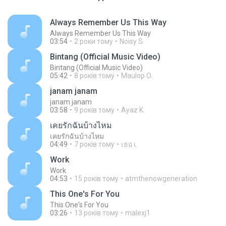
Always Remember Us This Way
Always Remember Us This Way
03:54
2 роки тому
Noisy S.
Bintang (Official Music Video)
Bintang (Official Music Video)
05:42
8 років тому
Maulop O.
janam janam
janam janam
03:58
9 років тому
Ayaz K.
เคยรักฉันบ้างไหม
เคยรักฉันบ้างไหม
04:49
7 років тому
เธอ เ.
Work
Work
04:53
15 років тому
atmthenowgeneration
This One's For You
This One's For You
03:26
13 років тому
malexj1