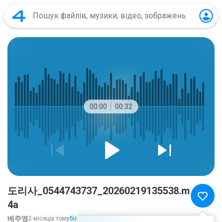
00:00
00:32
도리사_0544743737_20260219135538.m
4a
배주영
2 місяців тому
більше...