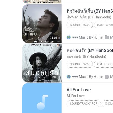
เธอรักฉันจริงหรือเปล่า (BY HanSooIn)
ที่จริงฉันก็เจ็บ (BY Han
ที่จริงฉันก็เจ็บ (BY HanSooIn)
SOUNDTRACK
เพลงประกอบ
ที่จริงฉันก็เจ็บ (BY HanSooIn)
♥♥♥ Music By HanSooIn ♥♥♥ ♥.
in
M
04:01
ณเดชน์ คูกิมิยะ
ลมซ่อนรัก (BY HanSooI
ลมซ่อนรัก (BY HanSooIn)
SOUNDTRACK
Ost. ลมซ่อน
ลมซ่อนรัก (BY HanSooIn)
ท
♥♥♥ Music By HanSooIn ♥♥♥ ♥.
in
M
03:08
All For Love
All For Love
SOUNDTRACK/ POP
O Clo
Soundtrack/ Pop
musicas 