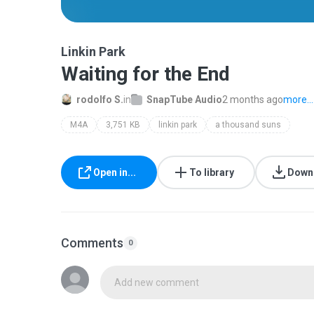
Linkin Park
Waiting for the End
rodolfo S.
in
SnapTube Audio
2 months ago
more...
M4A
3,751 KB
linkin park
a thousand suns
Open in...
To library
Down
Comments
0
Add new comment