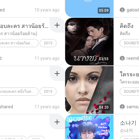
Everytime (Descendants of the Sun OST Part.2)
red
10 years ago
galoi
05:09
คุณแม่ไม่ว่า (เพลงประกอบละคร สาวน้อยร้อยล้าน)
คิดถึง
ร สาวน้อยร้อยล้าน)
คิดถึง
เพลงประกอบละคร สาวน้อยร้อยล้าน
2015
SOUNDT
ck
Peacema
d
11 years ago
reem
03:55
ยร้อยล้าน)
ใครจะ
ใครจะยอ
จูบ (เพลงประกอบละคร หนึ่งในทรวง) - Single
2015
SOUNDT
เจมส์ จิรายุ ตั้งศรีสุข,ญาญ่า อุรัสยา
ใครจะยอ
shared
11 years ago
samsu
04:20
소나기
소나기