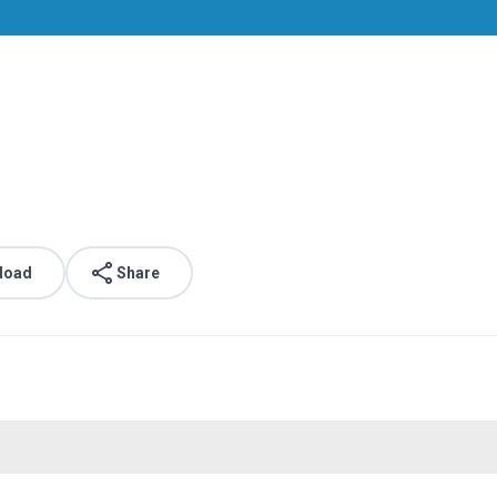
load
Share