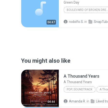
Green Day
BOULEVARD OF BROKEN 
rodolfo S.
in
SnapTub
04:47
You might also like
A Thousand Years
A Thousand Years
POP; SOUNDTRACK
A Tho
Christina Perri
A Thousan
Amanda R.
in
Liked tr
04:44