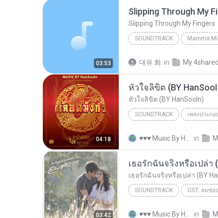
Slipping Through My F
Slipping Through My Fingers
SOUNDTRACK
Soundtrack
Meryl Streep
대유 화.
in
My 4share
03:53
Slipping Through My Fingers
หัวใจลิขิต (BY HanSooI
หัวใจลิขิต (BY HanSooIn)
SOUNDTRACK
เพลงประกอบ
Soundtrack
หัวใจลิขิต (BY
♥♥♥ Music By HanSooIn ♥♥♥ ♥.
in
M
04:18
เธอรักฉันจริงหรือเปล่า
เธอรักฉันจริงหรือเปล่า (BY H
SOUNDTRACK
OST. ลมซ่อน
มาริสา สุโกศล หนุนภักดี
So
♥♥♥ Music By HanSooIn ♥♥♥ ♥.
in
M
03:42