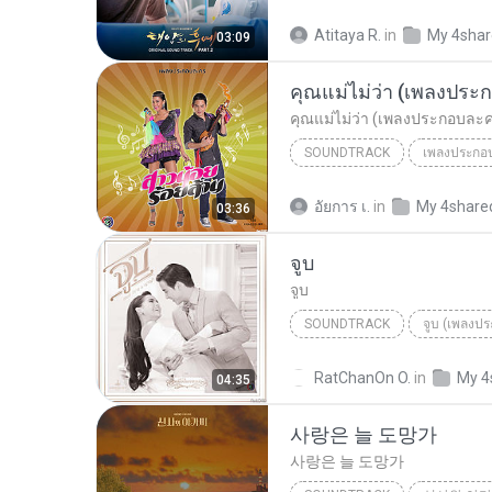
Soundtrack
Atitaya R.
in
My 4sha
03:09
Chen (EXO) & Punch
คุณแม่ไม่ว่า (เพลงประกอบละค
SOUNDTRACK
เมญ่า นนธวรรณ
Soundtra
อัยการ เ.
in
My 4share
03:36
คุณแม่ไม่ว่า (เพลงประกอบละคร สาวน้อ
จูบ
จูบ
SOUNDTRACK
จูบ
Soundtrack
RatChanOn O.
in
My 4
04:35
사랑은 늘 도망가
사랑은 늘 도망가