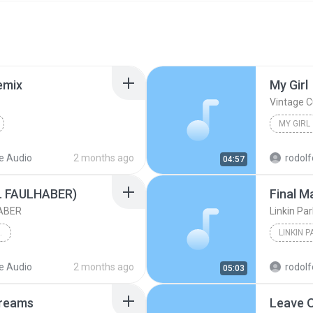
emix
My Girl
Vintage C
MY GIRL
e Audio
2 months ago
rodolf
04:57
t. FAULHABER)
Final 
HABER
Linkin Par
, FAULHABER
LINKIN P
ULHABER)
e Audio
2 months ago
rodolf
05:03
Dreams
Leave O