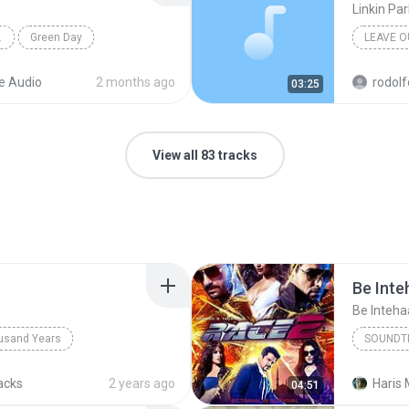
Linkin Par
DREAMS
Green Day
LEAVE O
e Audio
2 months ago
rodolf
03:25
View all 83 tracks
Be Inte
Be Inteh
usand Years
SOUNDT
d Years
Pop; Soundtrack
Be Inteh
acks
2 years ago
Haris 
04:51