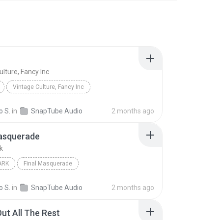
ulture, Fancy Inc
Vintage Culture, Fancy Inc
o S.
in
SnapTube Audio
2 months ago
Masquerade
k
ARK
Final Masquerade
o S.
in
SnapTube Audio
2 months ago
ut All The Rest