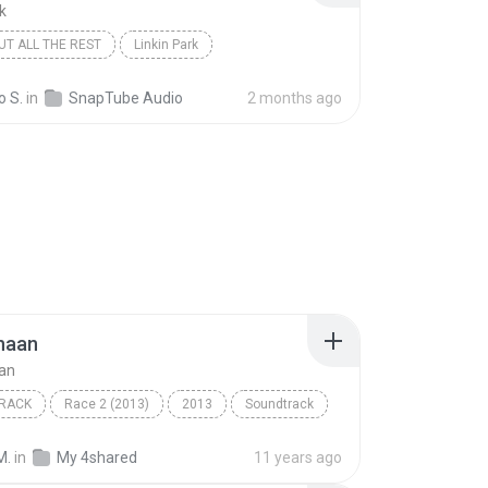
k
UT ALL THE REST
Linkin Park
o S.
in
SnapTube Audio
2 months ago
haan
aan
RACK
Race 2 (2013)
2013
Soundtrack
aan
Atif Aslam, Sunidhi Chauhan
M.
in
My 4shared
11 years ago