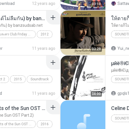
ownload
12 years ago
Sattaw
03:10
จะได้ไม่ลืมกัน (Ost. จะได้ไม่ลืมกัน) by banzsudsab.net
ลืมกัน) by banzsudsab.net
ให้ตายก็ไ
เพลงประกอบละคร Club Friday The Series
2012
SOUNDT
by banzsudsab.net
er
11 years ago
Yui_n
03:29
ชาติ สุชา
µйё®іЄї
µйё®іЄїд.
ct 2
2015
Soundtrack
SOUNDT
las
Soundtr
d
11 years ago
gpqls
04:00
Everytime (Descendants of the Sun OST Part.2)
Celine 
he Sun OST Part.2)
SOUNDT
Descendants of the Sun OST Part.2
2016