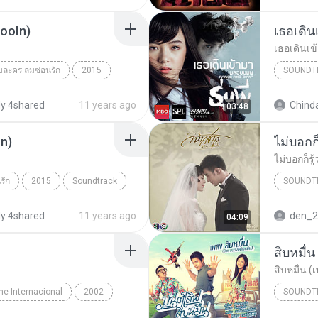
SooIn)
เธอเดิน
เธอเดินเข
ละคร ลมซ่อนรัก
2015
SOUNDT
Soundtrack
Soundtr
y 4shared
11 years ago
Chinda
03:48
พลอยชมพู
n)
รัก
2015
Soundtrack
SOUNDT
ศพร อาชวานันทกุล
y 4shared
11 years ago
den_2
04:09
จิ๊บ ปิยธิด
สิบหมื่น 
ne Internacional
2002
SOUNDT
lentas
All For Love