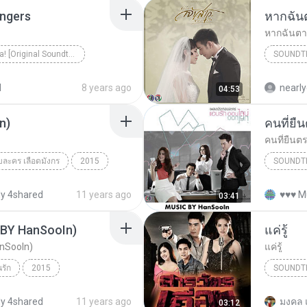
ingers
Mamma Mia! [Original Soundtrack]
SOUNDT
Soundtr
d
8 years ago
nearly
04:53
n)
คนที่ยื
คนที่ยืนต
ละคร เลือดมังกร
2015
SOUNDT
 HanSooIn)
อัสนี โชติกุล
Soundtr
y 4shared
11 years ago
03:41
ปีเตอร์ ค
 (BY HanSooIn)
แค่รู้
anSooIn)
แค่รู้
รัก
2015
SOUNDT
undtrack
Soundtr
y 4shared
11 years ago
มงคล 
03:12