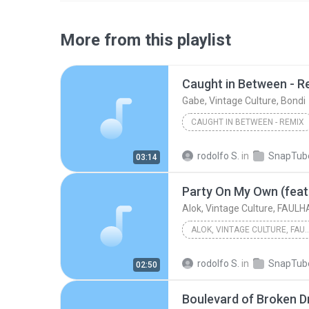
More from this playlist
Caught in Between - R
Gabe, Vintage Culture, Bondi
CAUGHT IN BETWEEN - REMIX
Gabe, Vintage Culture, Bondi
rodolfo S.
in
SnapTub
03:14
Party On My Own (fea
Alok, Vintage Culture, FAUL
ALOK, VINTAGE CULTURE
Party On My Own (feat. FA
rodolfo S.
in
SnapTub
02:50
Boulevard of Broken 