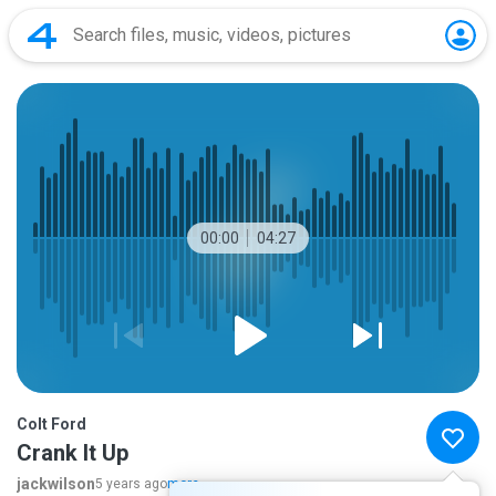
00:00
04:27
Colt Ford
Crank It Up
jackwilson
5 years ago
more...