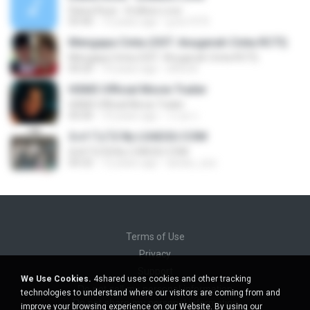
Diana Rose - Endless Love
03:40
13 years ago
g-bo1973
Mengapa Cinta (OST. Anugerah Cinta RCTI)
Mengapa Cinta (OST. Anugerah Cinta RCTI)
04:20
10 years ago
elfira N.
HSM3 Official Movie Trailer
HSM3 Official Movie Trailer
05:00
10 years ago
วรวุด ก.
ยังทำไม่ได้ By LOAD2U.COM
ยังทำไม่ได้ By LOAD2U.COM
04:32
12 years ago
da.kiiz_zzz
Terms of Use
Privacy
Support
We Use Cookies.
4shared uses cookies and other tracking
Do not sell my personal information
technologies to understand where our visitors are coming from and
Do not share my personal information
improve your browsing experience on our Website. By using our