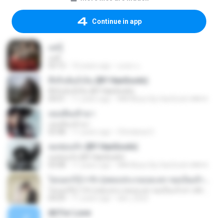
Continue in app
แค่รู้
แค่รู้
03:12
10 years ago
มงคล แ.
ที่จริงฉันก็เจ็บ (BY HanSooIn)
ที่จริงฉันก็เจ็บ (BY HanSooIn)
04:01
11 years ago
♥♥♥ Music By HanSooIn ♥♥♥ ♥.
เธอเดินเข้ามา
เธอเดินเข้ามา
03:48
11 years ago
Chindanai S.
ลมซ่อนรัก (BY HanSooIn)
ลมซ่อนรัก (BY HanSooIn)
03:08
11 years ago
♥♥♥ Music By HanSooIn ♥♥♥ ♥.
ไม่บอกก็รู้ว่ารัก (เพลงประกอบละคร ขอเป็นเจ้าสาวสักครั้งให้ชื่นใจ) [feat. ต้น ธนษิต จตุรภุช]
ไม่บอกก็รู้ว่ารัก (เพลงประกอบละคร ขอเป็นเจ้าสาวสักครั้งให้ชื่นใจ) [feat. ต้น ธนษิต จตุรภุช]
04:09
11 years ago
den_2522
All For Love