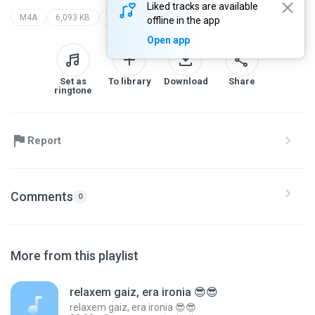
Liked tracks are available
M4A
6,093 KB
thanks for listening
colt ford
offline in the app
Open app
Set as
To library
Download
Share
ringtone
Report
Comments
0
More from this playlist
relaxem gaiz, era ironia 😎😎
relaxem gaiz, era ironia 😎😎