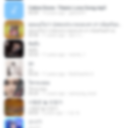
Celine Dione -Titanic Love Song.mp3
05:09
14 years ago
galois091
คุณแม่ไม่ว่า (เพลงประกอบละคร สาวน้อยร้อยล้าน)
คุณแม่ไม่ว่า (เพลงประกอบละคร สาวน้อยร้อยล้าน)
03:36
11 years ago
อัยการ เ.
คิดถึง
คิดถึง
03:55
11 years ago
reem6_1
จูบ
จูบ
04:35
11 years ago
RatChanOn O.
ใครจะยอม
ใครจะยอม
04:20
11 years ago
samsung_boat
사랑은 늘 도망가
사랑은 늘 도망가
04:02
5 years ago
기은 곽.
소나기
소나기