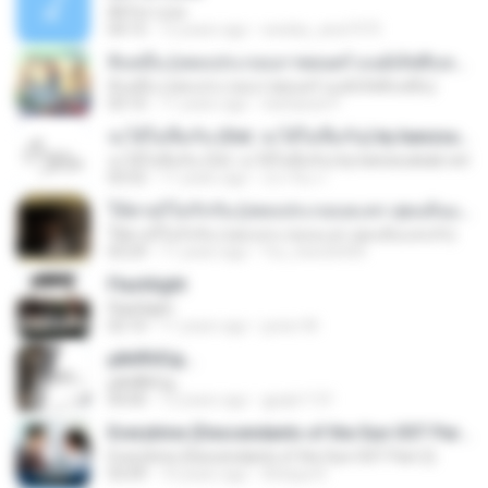
All For Love
04:15
12 years ago
wesley_ana1973
สิบหมื่น (เพลงประกอบภาพยนตร์ มนต์เลิฟสิบหมื่น)
สิบหมื่น (เพลงประกอบภาพยนตร์ มนต์เลิฟสิบหมื่น)
03:10
11 years ago
Sattawat P.
จะได้ไม่ลืมกัน (Ost. จะได้ไม่ลืมกัน) by banzsudsab.net
จะได้ไม่ลืมกัน (Ost. จะได้ไม่ลืมกัน) by banzsudsab.net
03:52
11 years ago
ประวีณ ก.
ให้ตายก็ไม่รักกัน (เพลงประกอบละคร สุดแค้นแสนรัก)
ให้ตายก็ไม่รักกัน (เพลงประกอบละคร สุดแค้นแสนรัก)
03:29
11 years ago
Yui_new26450
Flashlight
Flashlight
02:10
11 years ago
junior M.
µйё®іЄїд...
µйё®іЄїд...
04:00
12 years ago
gpqls1131
Everytime (Descendants of the Sun OST Part.2)
Everytime (Descendants of the Sun OST Part.2)
03:09
10 years ago
Atitaya R.