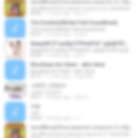
เพลงที่ยังแต่งไม่จบ (เพลงประกอบละคร สาวน้อยร้อยล้าน)
เพลงที่ยังแต่งไม่จบ (เพลงประกอบละคร สาวน้อยร้อยล้าน)
04:36
11 years ago
อัยการ เ.
The Scientist(Wicker Park Soundtrack)
The Scientist(Wicker Park Soundtrack)
05:07
11 years ago
erick G.
б¤идґйГСЎ (аѕЕ§»ГРЎНєЕР¤Г гµйа§ТЁС№·Гм) [AeLOAD]
б¤идґйГСЎ (аѕЕ§»ГРЎНєЕР¤Г гµйа§ТЁС№·Гм) [AeLOAD]
03:36
11 years ago
put S.
Khushiyan Aur Gham - akim dima
Khushiyan Aur Gham - akim dima
05:15
11 years ago
boypinkko
나에게 그대만이
나에게 그대만이
03:51
10 years ago
영배 박.
卡农
卡农
04:49
14 years ago
L J.
เพลงที่ยังแต่งไม่จบ (เพลงประกอบละคร สาวน้อยร้อยล้าน)
เพลงที่ยังแต่งไม่จบ (เพลงประกอบละคร สาวน้อยร้อยล้าน)