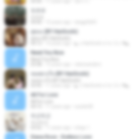
04:36
11 years ago
อัยการ เ.
또르르
또르르
04:00
15 years ago
skagpfla93
คู่คอง (BY HanSooIn)
คู่คอง (BY HanSooIn)
04:12
10 years ago
◣ ๏ HanSooIn สาขา 2 ๏ ◥ ◣.
Need You Now
Need You Now
03:38
15 years ago
clairesanders
หมดดวงใจ (BY HanSooIn)
หมดดวงใจ (BY HanSooIn)
03:45
11 years ago
◣ ๏ HanSooIn สาขา 2 ๏ ◥ ◣.
All For Love
All For Love
04:15
11 years ago
sueide28
두근두근
두근두근
03:22
11 years ago
ichigo 1.
Diana Rose - Endless Love