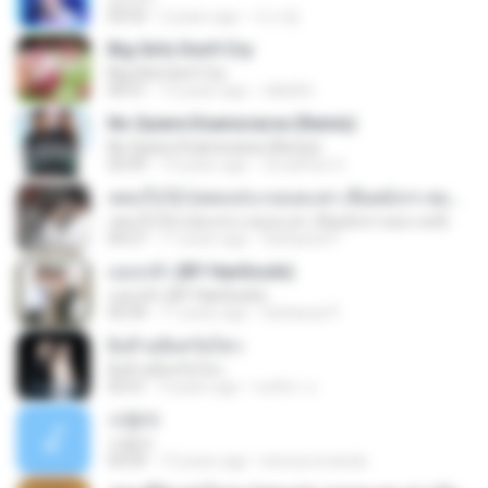
03:53
2 years ago
이시영
Big Girls Don't Cry
Big Girls Don't Cry
04:31
13 years ago
rldkdh5
No Quiere Enamorarse (Remix)
No Quiere Enamorarse (Remix)
03:59
10 years ago
ZonaFlow O.
เพลงใบไม้ (เพลงประกอบละคร เลือดมังกร ตอน หงส์)
เพลงใบไม้ (เพลงประกอบละคร เลือดมังกร ตอน หงส์)
04:27
11 years ago
Sattawat P.
แอบกลัว (BY HanSooIn)
แอบกลัว (BY HanSooIn)
03:39
11 years ago
Sattawat P.
ยิ่งห้ามยิ่งหวั่นไหว
ยิ่งห้ามยิ่งหวั่นไหว
03:31
9 years ago
ชลธิชา จ.
사랑아
사랑아
03:59
13 years ago
bennyromando