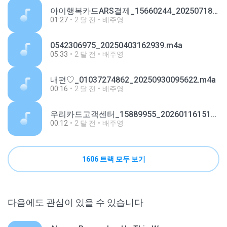
아이행복카드ARS결제_15660244_20250718142157.m4a
01:27
2 달 전
배주영
0542306975_20250403162939.m4a
05:33
2 달 전
배주영
내편♡_01037274862_20250930095622.m4a
00:16
2 달 전
배주영
우리카드고객센터_15889955_20260116151727.m4a
00:12
2 달 전
배주영
1606 트랙 모두 보기
다음에도 관심이 있을 수 있습니다