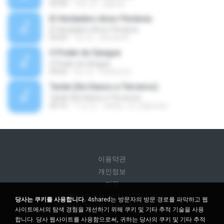
04:34
14년 전
julprez
El Verdadero Amor Perdona
El Verdadero Amor Perdona
04:43
7년 전
Hernan B.
O Poder do Sangue
O Poder do Sangue
04:02
9년 전
Pastora S.
Tarde (Sin Danos a Terceros)
Tarde (Sin Danos a Terceros)
04:16
11년 전
sebas_12_espinosa
이용약관
개인정보
지원
내 개인 정보를 판매하지 마십시오
당사는 쿠키를 사용합니다.
4shared는 방문자의 방문 경로를 파악하고 웹
내 개인 정보를 공유하지 마십시오
사이트에서의 탐색 경험을 개선하기 위해 쿠키 및 기타 추적 기술을 사용
합니다. 당사 웹사이트를 사용함으로써, 귀하는 당사의 쿠키 및 기타 추적