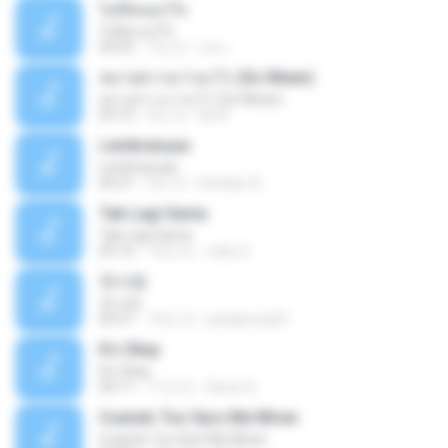
ไม่คิดนอกใจ
ไม่คิดนอกใจ
04:25
7년 전
เธอ เ.
หมายความว่าอะไร (So Mean)
หมายความว่าอะไร (So Mean)
03:15
9년 전
Na N.
Lembranças
Lembranças
04:31
2년 전
Kethilyn A.
Tak Lagi Sama
Tak Lagi Sama
05:16
14년 전
rizky S.
첫사랑
첫사랑
03:31
14년 전
parkjisung33
It's Okay
It's Okay
04:11
11년 전
Karen S.
Cuando Tus Ojos Me Miran
Cuando Tus Ojos Me Miran