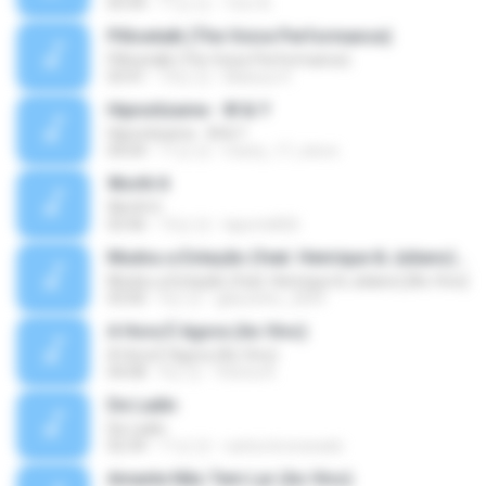
05:44
11년 전
Tom A.
Pillowtalk (The Voice Performance)
Pillowtalk (The Voice Performance)
03:41
10년 전
Mateus H.
Hipnotízame - W & Y
Hipnotízame - W & Y
04:04
11년 전
marty_17_steve
Worth It
Worth It
03:46
15년 전
laporte826
Mudou a Estação (feat. Henrique & Juliano) [Ao Vivo]
Mudou a Estação (feat. Henrique & Juliano) [Ao Vivo]
03:00
9년 전
glaucinho_2009
A Hora É Agora (Ao Vivo)
A Hora É Agora (Ao Vivo)
04:08
9년 전
Vitória A.
De Ladin
De Ladin
02:34
11년 전
carlos.bronzeado
Amante Não Tem Lar (Ao Vivo)