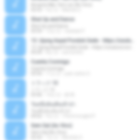
Amante Não Tem Lar (Ao Vivo)
02:53
9년 전
Mariela S.
Shut Up and Dance
Shut Up and Dance
03:54
13년 전
rebekah P.
13. Ujung Aspal Pondok Gede - https://unulunul.wordpress.com/2016/11/11/iwan-fals-album-best-of-the-best-audio-flac
13. Ujung Aspal Pondok Gede - https://unulunul.wordpress.com/2016/11/11/iwan-fals-album-best-of-the-best-audio-flac
05:09
8년 전
siementho
Cuenta Conmigo
Cuenta Conmigo
03:50
11년 전
juan carlos S.
トラック 13
トラック 13
03:46
14년 전
新 岡.
วันหนึ่งฉันเดินเข้าป่า
วันหนึ่งฉันเดินเข้าป่า
04:02
9년 전
THommongkol P.
Sem Sal (Ao Vivo)
Sem Sal (Ao Vivo)
02:42
7년 전
Mychely S.