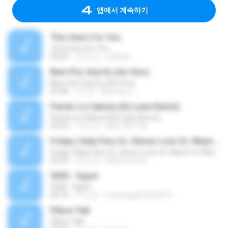
앱에서 계속하기
This One's For You
This One's For You
03:26
13년 전
malexj1
Bem Pior Que Eu (Ao Vivo)
Bem Pior Que Eu (Ao Vivo)
02:48
7년 전
Mychely S.
Pierdo La Cabeza (Dj Luian Remix)
Pierdo La Cabeza (Dj Luian Remix)
05:02
11년 전
alex_007144
Friday ( Katy Pery Vs. Stereo Love Vs. Miami To Atlanta)
Friday ( Katy Pery Vs. Stereo Love Vs. Miami To Atlanta)
03:50
15년 전
akbarsuryow
3030 - Ogum
3030 - Ogum
04:16
11년 전
Laryssagabriela2010
Pillow Talk
Pillow Talk