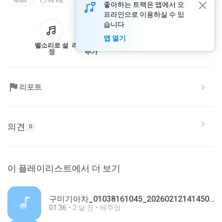
M4A
1,198 KB
좋아하는 트랙은 앱에서 오
프라인으로 이용하실 수 있
습니다
앱 열기
벨소리로 설
라이브러리에
다운로드
공유
정
추가
리포트
의견
0
이 플레이리스트에서 더 보기
구미기아차_01038161045_20260212141450.m4a
01:36
2 달 전
배주영