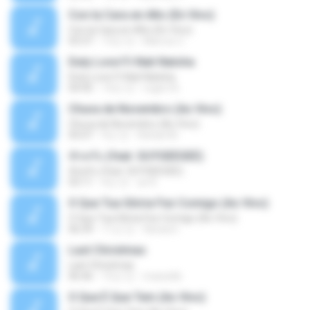
Con la Cara en Alto (En Vivo)
Con la Cara en Alto (En Vivo)
03:37
13년 전
Marcos C.
Duty Love F.t Nati Natsha
Duty Love F.t Nati Natsha
04:45
14년 전
rogert B.
Chuva de Novembro (Ao Vivo)
Chuva de Novembro (Ao Vivo)
05:07
9년 전
Rafael M.
ทักครับ (feat. GUYGEEGEE)
ทักครับ (feat. GUYGEEGEE)
03:11
4년 전
ari K.
O Que Tua Glória Fez Comigo (Ao Vivo)
O Que Tua Glória Fez Comigo (Ao Vivo)
06:39
11년 전
flaviacrt
Last Christmas
Last Christmas
06:46
15년 전
maewills
O Que É Que Tem (Ao Vivo)