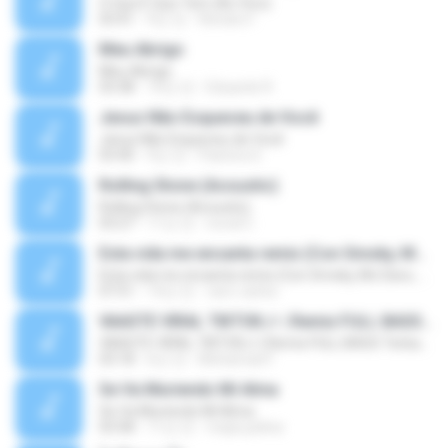
O Que É Que Tem (Ao Vivo)
03:41
9년 전
Renato F.
Meu Abrigo
Meu Abrigo
03:38
10년 전
Eduardo R.
Jesus Não Esqueceu de Você
Jesus Não Esqueceu de Você
03:40
9년 전
Pastora S.
Rolling Stone (Acoustic)
Rolling Stone (Acoustic)
03:27
11년 전
noval C.
Esta vida me encanta remix (Con Smoky, Mc Davo, T-Killa, Don Aero, Tanke One, Little, Big Metra, Santa RM, Zimple y DJ Maxo)
Esta vida me encanta remix (Con Smoky, Mc Davo, T-Killa, Don Aero, Tanke One, Little, Big Metra, Santa RM, Zimple y DJ Maxo)
07:51
14년 전
varo-carlos
VAASTE VIRAL TIKTOK🎶 | Remix FULL BASS Terbaru 2020
VAASTE VIRAL TIKTOK🎶 | Remix FULL BASS Terbaru 2020
03:18
6년 전
Mohamad F.
Se Va Muriendo Mi Alma
Se Va Muriendo Mi Alma
03:58
11년 전
mejie.pelina