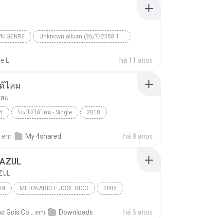
N GENRE
Unknown album (26/7/2558 11:17:12)
artist
Track 4
Unknown genre
e L.
há 11 anos
ได้ไหม
ไหม
Y
ร้องไห้ได้ไหม - Single
2018
แพ
Country
ร้องไห้ได้ไหม
em
My 4shared
há 8 anos
 AZUL
ZUL
AN
MILIONARIO E JOSE RICO
2005
M E MANOEL
Brazilian
BOATE AZUL
Adelmo Gois Costa A.
em
Downloads
há 6 anos