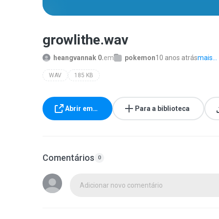
growlithe.wav
heangvannak 0.
em
pokemon
10 anos atrás
mais...
WAV
185 KB
Abrir em…
Para a biblioteca
Comentários
0
Adicionar novo comentário