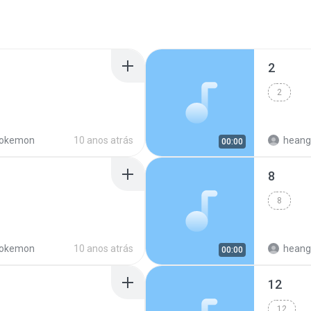
2
2
okemon
10 anos atrás
heang
00:00
8
8
okemon
10 anos atrás
heang
00:00
12
12