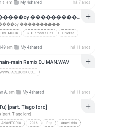
 จ.
em
My 4shared
há 7 anos
�������ѡ�ѹ �������ѡ���
��ѡ�ѹ �������ѡ���
TIVE MUSIK
GTH 7 Years Hitz
Diverse
�������ѡ�ѹ �������ѡ���
Alternative Musik
ai49
em
My 4shared
há 11 anos
main-main Remix DJ MAN.WAV
HTTPS://WWW.FACEBOOK.COM/CTOS0107
https://www.facebook.com/CTos0107
n A.
em
My 4shared
https://www.facebook.com/CTos0107
há 11 anos
Tu) [part. Tiago Iorc]
 [part. Tiago Iorc]
ANAVITÓRIA
2016
Pop
Anavitória