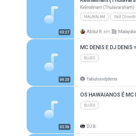
Kelinalinam (Thulavarsham)
MALAYALAM
Salil Chowdh
Malayalam
K J Yesudas
Abdul R.
em
03:27
Kelinalinam (Thulavarsham)
BLUES
fabulosodjdenis
04:20
BLUES
DJ B.
02:36