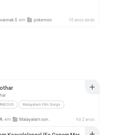
vannak 0.
em
pokemon
10 anos atrás
othar
har
LANEOUS
Malayalam Film Songs
aneous
Lathika & K. J. Yesudas
Devadoothar
A.
em
Malayalam songs
há 2 anos
Kalakalam Kaayalolangal (Ee Ganam Marakkumo)