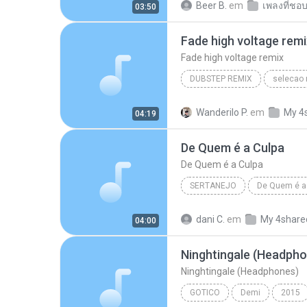
Beer B.
em
เพลงที่ชอ
03:50
Fade high voltage remi
Fade high voltage remix
DUBSTEP REMIX
selecao 
Fade high voltage remix
M
Wanderilo P.
em
My 4
04:19
dubstep remix
De Quem é a Culpa
De Quem é a Culpa
SERTANEJO
De Quem é a 
Sertanejo
Cristiano Araúj
dani C.
em
My 4share
04:00
Ninghtingale (Headpho
Ninghtingale (Headphones)
GOTICO
Demi
2015