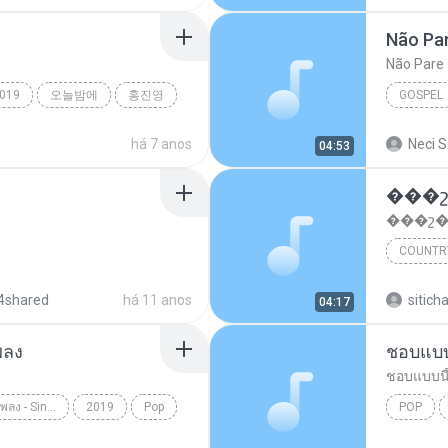
Não Pa
Não Pare
019
오늘밤에
홍진영
GOSPEL
Gospel
há 7 anos
Neci S
04:53
���շ
���շ�
COUNTR
�ح�
4shared
há 11 anos
sitich
04:17
พลง
ชอบแบบ
ชอบแบบนี
เมาทุกขวดเจ็บปวดทุกเพลง - Single
2019
Pop
POP
ดูโอเมย์
ชอบแบบนี