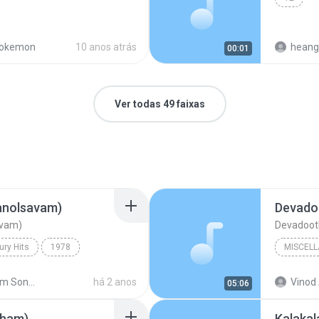
okemon
10 anos atrás
heang
00:01
Ver todas 49 faixas
anolsavam)
Devado
avam)
Devadoot
ury Hits
1978
MISCEL
Miscell
Malayalam Songs High Quality wave
há 2 anos
Vinod 
05:06
anolsavam)
sham)