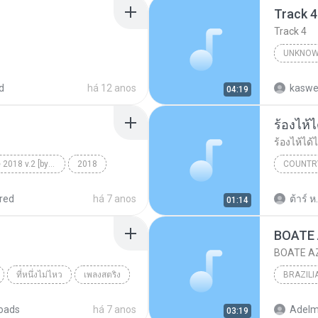
Track 4
Track 4
UNKNOW
Unknown 
d
há 12 anos
kaswe
04:19
ร้องไห้
ร้องไห้ได้
MiXoUnD Pagode 2018 v.2 [by DJ PhaRRá]
2018
COUNTR
e Graça
แซ็ค ชุม
red
há 7 anos
ต้าร์ ห.
01:14
BOATE
BOATE A
ที่หนึ่งไม่ไหว
เพลงสตริง
BRAZILI
JOAQUI
oads
há 7 anos
03:19