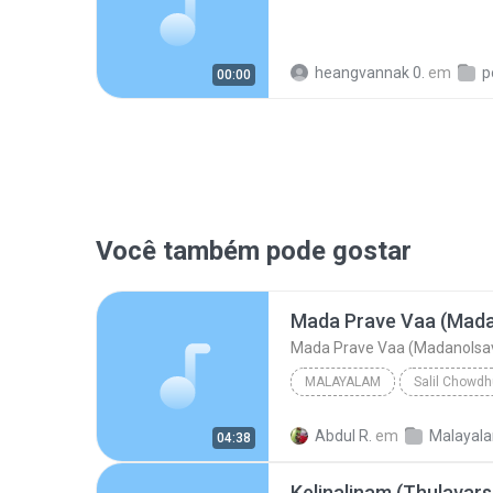
heangvannak 0.
em
p
00:00
Você também pode gostar
Mada Prave Vaa (Mad
Mada Prave Vaa (Madanols
MALAYALAM
Salil Chowdh
Malayalam
K J Yesudas
Abdul R.
em
04:38
Mada Prave Vaa (Mad
Kelinalinam (Thulavar