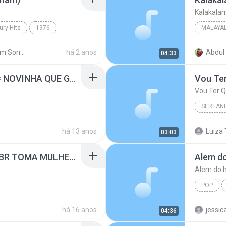
Kalakala
ury Hits
1976
MALAYA
Malayal
Malayalam Songs High Quality wave
há 2 anos
Abdul 
04:33
K J Yes
MC DENIS E DJ DENIS = NOVINHA QUE GOSTA DE DANÇAR.wav MUSIC MP3.mp3
SERTAN
Sertanej
há 13 anos
Luiza 
03:03
Matheus
OS HAWAIANOS É MC BR TOMA MULHER DJ BEL E YURI MIX 2010.wav 2.mp3
Alem do
Alem do h
POP
Alem do 
há 16 anos
jessic
04:36