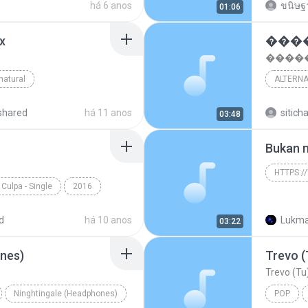
บ
há 6 anos
ขนิษฐา
01:06
x
�����
natural
ALTERNA
ateus Matusoka
shared
há 11 anos
sitich
03:48
Bukan 
Culpa - Single
2016
o
De Quem é a Culpa
d
há 10 anos
Lukma
03:22
nes)
Trevo (
Trevo (Tu)
Ninghtingale (Headphones)
POP