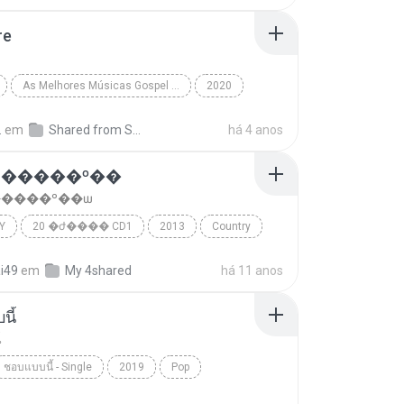
re
As Melhores Músicas Gospel 2020
2020
Midian Lima
Não Pare
.
em
Shared from SM-J700H
há 4 anos
�����º��ѡ
����º��ѡ
Y
20 �ժ���� CD1
2013
Country
� ���ͧ����
���շ�����º��ѡ
ai49
em
My 4shared
há 11 anos
นี้
้
ชอบแบบนี้ - Single
2019
Pop
้
หนามเตย สะแบงบิน