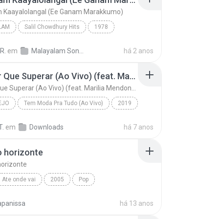
m Kaayalolangal (Ee Ganam Marakkumo)
LAM
Salil Chowdhury Hits
1978
am
Kalakalam Kaayalolangal (Ee Ganam Marakkumo)
R.
em
Malayalam Songs High Quality wave
há 2 anos
udas
Vou Ter Que Superar (Ao Vivo) (feat. Marilia Mendonça)
Vou Ter Que Superar (Ao Vivo) (feat. Marilia Mendonça)
EJO
Tem Moda Pra Tudo (Ao Vivo)
2019
o
Vou Ter Que Superar (Ao Vivo) (feat. Marilia Mendo...
T.
em
Downloads
há 7 anos
 & Kauan
 horizonte
orizonte
Ate onde vai
2005
Pop
horizonte
Jota Quest
apanissa
há 13 anos