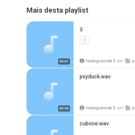
Mais desta playlist
3
3
heangvannak 0.
em
p
00:01
psyduck.wav
heangvannak 0.
em
p
00:00
cubone.wav