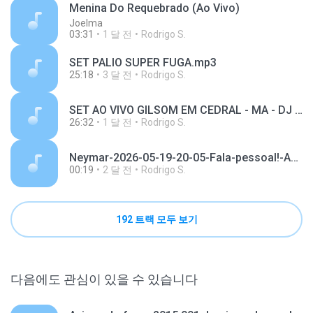
Menina Do Requebrado (Ao Vivo)
Joelma
03:31
1 달 전
Rodrigo S.
SET PALIO SUPER FUGA.mp3
25:18
3 달 전
Rodrigo S.
SET AO VIVO GILSOM EM CEDRAL - MA - DJ RODRIGO CIBERNETICO.mp3
26:32
1 달 전
Rodrigo S.
Neymar-2026-05-19-20-05-Fala-pessoal!-Aqui-é-o-Neymar-Júnior-Quero-agrad.mp3
00:19
2 달 전
Rodrigo S.
192 트랙 모두 보기
다음에도 관심이 있을 수 있습니다