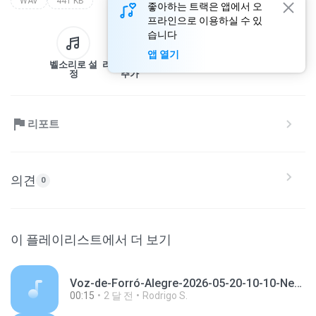
WAV
441 KB
좋아하는 트랙은 앱에서 오
프라인으로 이용하실 수 있
습니다
앱 열기
벨소리로 설
라이브러리에
다운로드
공유
정
추가
리포트
의견
0
이 플레이리스트에서 더 보기
Voz-de-Forró-Alegre-2026-05-20-10-10-Nem-é-o-som-do-vento-É-o-estrondo-do-trovão-É-o.mp3
00:15
2 달 전
Rodrigo S.