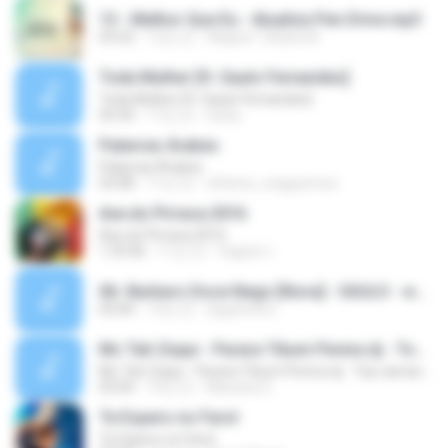
13 - Melhor Que Eu - Atualiza Pen Drive.mp3
03:32
12년 전
Wagner Tatiana B.
Toda Mulher [ft. Saulo Fernandes]
Toda Mulher [ft. Saulo Fernandes]
03:34
17년 전
Geisy .
Palavras Árabes
Palavras Árabes
03:08
11년 전
ethiene_engquimica
Axe.do.Pirraca.2016
Axe.do.Pirraca.2016
1:33:46
11년 전
Vagner L.
06- Barbaro Doce Nego [Nova] - SAULO - www.CLICKDOVALE.com.br.mp3
03:00
13년 전
dygoliveira
Mc Tati Zaqui - Parara Tibum Perera dj - Top carnaval 2015
Mc Tati Zaqui - Parara Tibum Perera dj - Top carnaval 2015
03:04
10년 전
Mariana G.
Te Espero no Farol
Te Espero no Farol