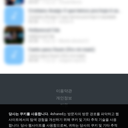
05:03
17년 전
Chuck Norris
Cristiano Araújo O que temos pra hoje é saudade
Cristiano Araújo O que temos pra hoje é saudade
02:26
11년 전
wesle A.
Hollywood Cds
Hollywood Cds
03:36
12년 전
Murilo.oliveira12
Canto para Oxum (Oro mi maió)
Canto para Oxum (Oro mi maió)
04:30
11년 전
wagner.wpinto
이용약관
개인정보
지원
내 개인 정보를 판매하지 마십시오
당사는 쿠키를 사용합니다.
4shared는 방문자의 방문 경로를 파악하고 웹
내 개인 정보를 공유하지 마십시오
사이트에서의 탐색 경험을 개선하기 위해 쿠키 및 기타 추적 기술을 사용
합니다. 당사 웹사이트를 사용함으로써, 귀하는 당사의 쿠키 및 기타 추적