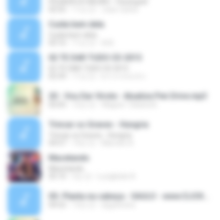
PEGADA DO NEGÃO - Parangolé
02:55
11년 전
Joao Carlos
Cuida bem dela
Cuida bem dela
03:16
11년 전
tk B.
02 TE DAR TUDO CD 2015
02 TE DAR TUDO CD 2015
02:34
11년 전
b-l-i-n-d-a-d-o
20 - Vou Dar Virote - Atualiza Pen Drive.mp3
02:05
12년 전
Wagner Tatiana B.
Trincar os Graves - Hungria
Trincar os Graves - Hungria
04:57
14년 전
Marcelo A.
Macetando
Macetando
05:10
3년 전
Lucigleide A.
05- Planta na cabeça - SAULO - www.CLICKDOVALE.com.br.mp3
04:52
13년 전
dygoliveira