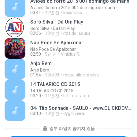
Avioes do forro 2015 001 domingo de manh
Avioes do forro 2015 001 domingo de manh
03:41
12년 전
kaiomaks
Soró Silva - Dá Um Play
Soró Silva - Dá Um Play
02:36
12년 전
rizaldo_sousa
Não Pode Se Apaixonar
Não Pode Se Apaixonar
02:50
5년 전
Vinicius R.
Anjo Bem
Anjo Bem
01:54
13년 전
roque.alberto.silva
14 TALARICO CD 2015
14 TALARICO CD 2015
03:20
11년 전
b-l-i-n-d-a-d-o
04- Tão Sonhada - SAULO - www.CLICKDOVALE.com.br.mp3
03:10
13년 전
dygoliveira
일부 파일이 숨겨져 있음