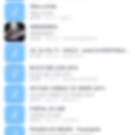
Olha a Onda
Olha a Onda
04:39
9년 전
italo V.
ARRIADINHA
ARRIADINHA
02:26
13년 전
Yanina Argañaraz
24- So Por Ti - SAULO - www.CLICKDOVALE.com.br.mp3
01:28
13년 전
dygoliveira
BLOCO ME LEVA 2016
BLOCO ME LEVA 2016
03:09
11년 전
bandasonobatidao
09 FOGE COMIGO CD VERÃO 2015
09 FOGE COMIGO CD VERÃO 2015
02:52
12년 전
Alisson S.
PORTAL DO AXÉ
PORTAL DO AXÉ
02:54
12년 전
sherlla D.
PEGADA DO NEGÃO - Parangolé