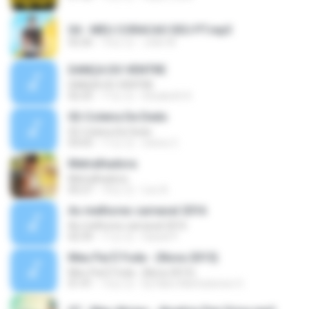
04 - MEU CORACAO DEU PT.mp3
02:26
10년 전
João M.
DANÇA DO VENTRE
DANÇA DO VENTRE
02:25
17년 전
Elizabeth K.
02-Coleira De Dedo
02-Coleira De Dedo
03:03
11년 전
stenio C.
Metralhadora
Metralhadora
05:27
10년 전
Leo A.
As melhores carnaval 2016
As melhores carnaval 2016
02:39
11년 전
Daniel P.
Meu Pai É Foda - (Nova 2015)
Meu Pai É Foda - (Nova 2015)
01:41
12년 전
Dj Fábio Maritubense O.