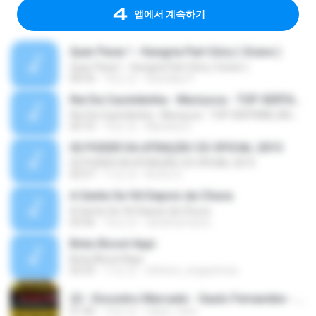
앱에서 계속하기
Quer Parar ! - Hungria Part Góry ( Grave )
Quer Parar ! - Hungria Part Góry ( Grave )
04:33
16년 전
ituiutaba P.
Rei Da Cacimbinha - Muriçoca - TOP SERTANEJAS ARROCHA DE 2015
Rei Da Cacimbinha - Muriçoca - TOP SERTANEJAS ARROCHA DE 2015
03:10
10년 전
Mariana G.
02 PODER DA ATRAÇÃO CD OFICIAL 2015
02 PODER DA ATRAÇÃO CD OFICIAL 2015
02:57
11년 전
Bruno D.
A Gente Se Vê Depois da Chuva
A Gente Se Vê Depois da Chuva
03:56
16년 전
sandreymares
Bota Álcool Aqui
Bota Álcool Aqui
02:23
11년 전
ethiene_engquimica
22 - Encontro Marcado - Saulo Fernandes - Ao vivo no Olinda Beer 2014.mp3
01:46
12년 전
nique_rana