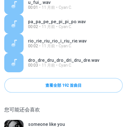
u_fui_.wav
00:01
11 月前
Cyan C.
pa_pa_pe_pe_pi_pi_po.wav
00:02
11 月前
Cyan C.
rio_rie_riu_rio_i_riu_rie.wav
00:02
11 月前
Cyan C.
dro_dre_dru_dro_dri_dru_dre.wav
00:03
11 月前
Cyan C.
查看全部 192 首曲目
您可能还会喜欢
someone like you