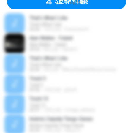
在应用程序中继续
That's What I Like
That's What I Like
03:26
10月之前
Francinete N.
Alan Walker - Faded
Alan Walker - Faded
03:32
8年之前
Daniel G.
That's What I Like
That's What I Like
03:26
2年之前
Maria Eduarda Neves Gomes
Track 5
Track 5
05:36
12年之前
ji5ra A.
Track 13
Track 13
03:57
15年之前
s.fraga_adriana
Andres Cepeda Tengo Ganas
Andres Cepeda Tengo Ganas
02:29
10年之前
wilson R.