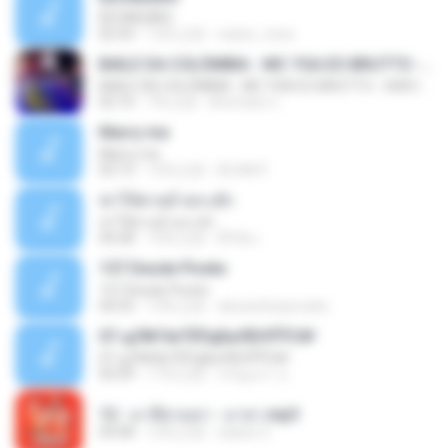
ÊËÒÂÊØÃÒ
02:43
12年之前
natee_mew
BAILE DA COLÔMBIA - MC YSA EO BRUTTO - SHEVCHENKO
BAILE DA COLÔMBIA - MC YSA EO BRUTTO - SHEVCHENKO
02:10
7年之前
Animator L.
Marry me
Marry me
03:13
12年之前
IDLAN P.
ฆ่าให้ตายอ้ายกะฮัก
ฆ่าให้ตายอ้ายกะฮัก
04:28
10年之前
ศิริชัย เ.
157 Desde Pivete
157 Desde Pivete
04:55
13年之前
alexandreperuibe
07-дЛ№ЗиТЁРдБиЛЕНЎЎС№
07-дЛ№ЗиТЁРдБиЛЕНЎЎС№
05:09
11年之前
ขวัญนภา ป.
12 - มาลีฮวนน่า - มายา.mp3
04:08
12年之前
siaiew S.