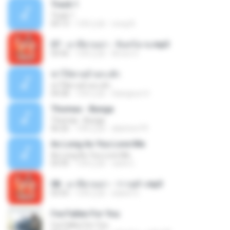
Track 1
Track 1
04:13
12年之前
nong N.
07 - มาลีฮวนน่า - จันทร์ฉาย.mp3
03:56
12年之前
Arnun S.
ฆ่าให้ตายอ้ายกะฮัก
ฆ่าให้ตายอ้ายกะฮัก
04:28
12年之前
Saingeun H.
Thomas - Bunga
Thomas - Bunga
06:26
14年之前
aliantoni79
As Long As You Love Me
As Long As You Love Me
03:35
12年之前
carla C.
08 - มาลีฮวนน่า - ว่าวจุฬา.mp3
03:55
12年之前
siaiew S.
I've Fallen For You
I've Fallen For You