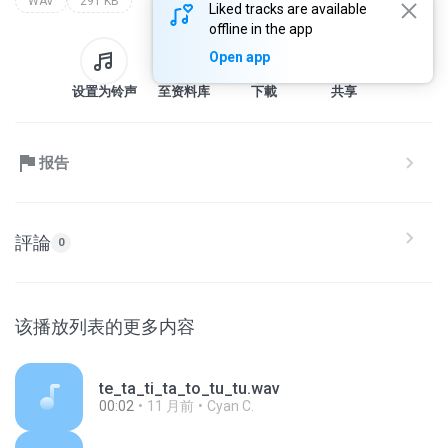
WAV
291 KB
Liked tracks are available
offline in the app
Open app
设置为铃声
至资料库
下載
共享
报告
評論
0
该播放列表的更多内容
te_ta_ti_ta_to_tu_tu.wav
00:02
11 月前
Cyan C.