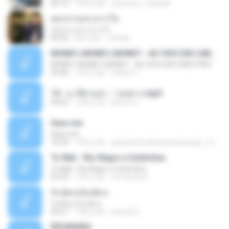
04:15
16年之前
celestine_milby08
ดอกจานประหารใจ
ดอกจานประหารใจ
04:05
8年之前
Lichapl
MONEY, MONEY, MONEY - AO VIVO EM CABO FRIO
MONEY, MONEY, MONEY - AO VIVO EM CABO FRIO
03:46
15年之前
Carlos C.
14 - มาลีฮวนน่า - รอยทาง.mp3
04:02
12年之前
Arnun S.
Sara-me
Sara-me
10:39
16年之前
igrejametodistawesleyanajf_min.louvor
To Mal - Rio Negro e Solimões
To Mal - Rio Negro e Solimões
03:25
12年之前
Fernanda R.
รักเต็มๆเจ็บเต็มๆ
รักเต็มๆเจ็บเต็มๆ
03:51
13年之前
teyza52_
ÊËÒÂÊØÃÒ