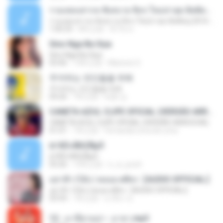
รวมเพลงสากล ฟังสบาย ชิลๆ ใหม่ล่าสุด ฮิตติดหู 2016-2017
รวมเพลงสากล ฟังสบาย ชิลๆ ใหม่ล่าสุด ฮิตติดหู 2016-2017
1:00:33
8年之前
ฟ้าใส ค.
Sino Nga Ba Siya
Sino Nga Ba Siya
03:46
14年之前
Marione S.
주저하는 연인들을 위해
주저하는 연인들을 위해
04:26
7年之前
태훈 김.
CANETA AZUL CLIPE OFICIAL (VERSÃO ARROCHA)
CANETA AZUL CLIPE OFICIAL (VERSÃO ARROCHA)
01:01
7年之前
Fernanda Lima de Lima
¤¹ÁÕ»ÃÐÇÑµÔ
¤¹ÁÕ»ÃÐÇÑµÔ
03:26
15年之前
n_oi_pooh
อย่าฟ้าวได้บ่ | พลอย ศศิธร【AUDIO OFFICIAL】
อย่าฟ้าวได้บ่ | พลอย ศศิธร【AUDIO OFFICIAL】
03:54
7年之前
มาลีนา ฮ.
12 - มาลีฮวนน่า - มายา.mp3