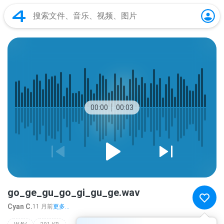
00:00
00:03
go_ge_gu_go_gi_gu_ge.wav
Cyan C.
11 月前
更多...