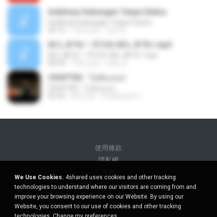
Indahnya Hubungan Tanpa Status
Indahnya Hubungan Tanpa Status
05:16
15年之前
mp3 D.
ÀÎ¹ü ¸®¹Í½º -ºÕ¹Ù½ºÆ½ ¸®¹Í½º.mp3
ÀÎ¹ü ¸®¹Í½º -ºÕ¹Ù½ºÆ½ ¸®¹Í½º.mp3
08:39
10年之前
대형 김.
CROPTER - ไม่ต้องบอก
CROPTER - ไม่ต้องบอก
02:40
8年之前
Phakhanan T.
使用條款
隱私權
支持
We Use Cookies.
4shared uses cookies and other tracking
Do not sell my personal information
technologies to understand where our visitors are coming from and
Do not share my personal information
improve your browsing experience on our Website. By using our
Website, you consent to our use of cookies and other tracking
technologies.
Change my preferences