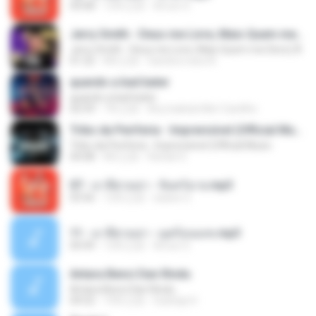
04:08
12年之前
Arnun S.
Jerry Smith - Deus me Livre, Mais Quem me Dera [ Á
Jerry Smith - Deus me Livre, Mais Quem me Dera [ Á
01:22
8年之前
Sandra mara A.
quando a bad bater
quando a bad bater
02:59
7年之前
Any Isabela Néri Castilho
Tribo da Periferia - Imprevisível (Official Music
Tribo da Periferia - Imprevisível (Official Music
04:08
8年之前
Rafael S.
07 - มาลีฮวนน่า - จันทร์ฉาย.mp3
03:56
12年之前
siaiew S.
11 - มาลีฮวนน่า - มุดก้อนเมฆ.mp3
04:49
12年之前
Arnun S.
Antara Benci Dan Rindu
Antara Benci Dan Rindu
04:52
10年之前
Sulistija H.