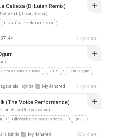
La Cabeza (Dj Luian Remix)
 Cabeza (Dj Luian Remix)
IPAUTA - Pierdo La Cabeza
Pierdo La Cabeza (Dj Luian Remix)
Reggae
007144
11 yıl önce
 Ogum
gum
Entre a Carne e a Alma
2015
3030 - Ogum
3030
Laryssagabriela2010
içinde
My 4shared
11 yıl önce
alk (The Voice Performance)
k (The Voice Performance)
UL
Pillowtalk (The Voice Performance) - Single
2016
utista
Pillowtalk (The Voice Performance)
s H.
içinde
My 4shared
10 yıl önce