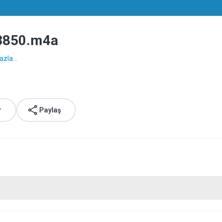
3850.m4a
zla...
r
Paylaş