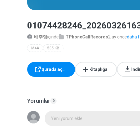
01074428246_2026032616
배주영
içinde
TPhoneCallRecords
2 ay önce
daha fa
M4A
505 KB
Şurada aç…
Kitaplığa
İndi
Yorumlar
0
Yeni yorum ekle