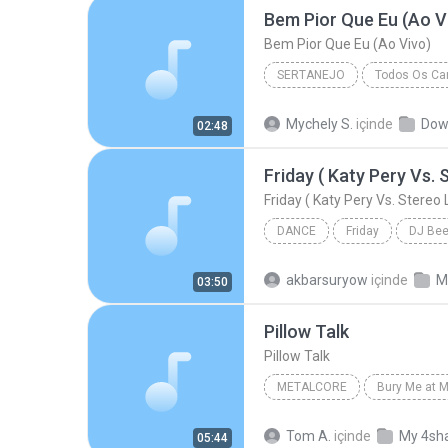
Bem Pior Que Eu (Ao V
Bem Pior Que Eu (Ao Vivo)
SERTANEJO
Todos Os Can
Sertanejo
Bem Pior Que Eu
Mychely S.
içinde
Dow
02:48
Marília Mendonça
DANCE
Friday
DJ Be
Friday ( Katy Pery Vs. Stereo Love Vs. Miami To
akbarsuryow
içinde
M
03:50
Pillow Talk
Pillow Talk
METALCORE
Bury Me at M
The Killing Tree
Metalcore
Tom A.
içinde
My 4sh
05:44