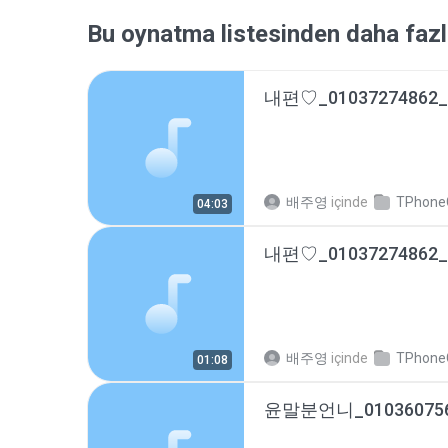
Bu oynatma listesinden daha fazl
배주영
içinde
TPhoneCal
04:03
배주영
içinde
TPhoneCal
01:08