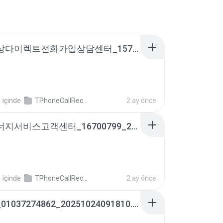
현대해상다이렉트전화가입상담센터_15771001_20250418143919.m4a
영
içinde
TPhoneCallRecords
2 ay önce
영남에너지서비스고객센터_16700799_20250321110233.m4a
영
içinde
TPhoneCallRecords
2 ay önce
내편♡_01037274862_20251024091810.m4a