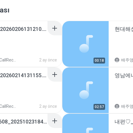
ası
내편♡_01037274862_20260206131210.m4a
lRecords
2 ay önce
배주
00:18
내편♡_01037274862_20260214131155.m4a
lRecords
2 ay önce
배주
02:57
윤말분언니_01036075608_20251023184110.m4a