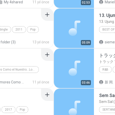
My 4shared
11 yıl önce
Mariel
02:53
Marília
Single
2011
Pop
BEST OF
and Dance
folder (3)
13 yıl önce
sieme
05:09
トラック
トラック 
Amores Como el Nuestro...Los Exitos
R&B
sa y Tropical
トラック 
Amores Como el Nuestro...Los Exitos
11 yıl önce
新 岡.
03:46
Sem Sal
Sem Sal (
2017
Pop
SERTAN