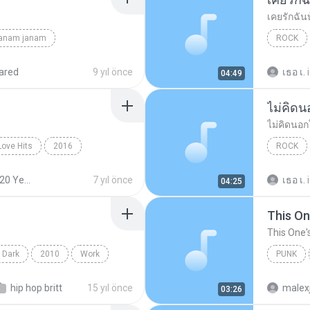
เคยรักฉัน
janam janam
ROCK
unknown
เสก โลโซ
ared
9 yıl önce
เธอ เ.
04:49
ไม่คิด
ไม่คิดนอก
Love Hits
2016
ROCK
ังไง
เสก โลโซ
Sek Loso 20 Years Love Hits
7 yıl önce
เธอ เ.
04:25
This On
This One'
 Dark
2010
Work
PUNK
on Projects
Of Mice
hip hop britt
15 yıl önce
malex
03:26