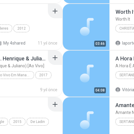
R&B/Sou
Worth I
Worth It
deres
2012
CHRISTI
n & Yandel
Francesc
My 4shared
11 yıl önce
lapor
03:46
Mudou a Estação (feat. Henrique & Juliano) [Ao Vivo]
A Hora 
que & Juliano) [Ao Vivo]
A Hora É 
Realidade - Ao Vivo Em Manaus
2017
SERTAN
Mudou a Estação (feat. Henrique & Juliano) [Ao Viv...
Sertanej
9 yıl önce
Vitória
04:08
Amante
Amante N
gle
2015
De Ladin
SERTAN
o Passinho
Sertanej