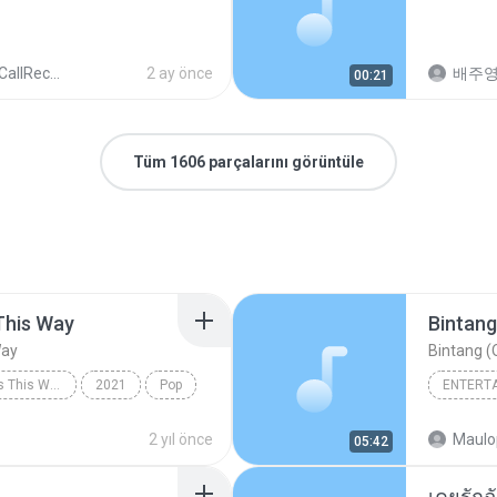
lRecords
2 ay önce
배주
00:21
Tüm 1606 parçalarını görüntüle
This Way
Bintang
Way
Bintang (
Always Remember Us This Way - Single
2021
Pop
ENTERT
Always Remember Us This Way
Budak K
2 yıl önce
Maulo
05:42
Bintang 
เคยรักฉ