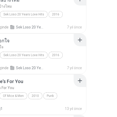
บ้างไหม
Sek Loso 20 Years Love Hits
2016
เคยรักฉันบ้างไหม
Rock
içinde
Sek Loso 20 Years Love Hits
7 yıl önce
นอกใจ
ใจ
Sek Loso 20 Years Love Hits
2016
Rock
ไม่คิดนอกใจ
içinde
Sek Loso 20 Years Love Hits
7 yıl önce
e's For You
s For You
Of Mice & Men
2010
Punk
 And Men
This One's For You
j1
13 yıl önce