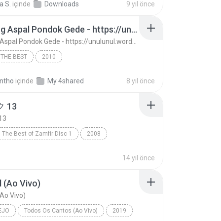
a S.
içinde
Downloads
9 yıl önce
 Mendonça
13. Ujung Aspal Pondok Gede - https://unulunul.wordpress.com/2016/11/11/iwan-fals-album-best-of-the-best-audio-flac
13. Ujung Aspal Pondok Gede - https://unulunul.wordpress.com/2016/11/11/iwan-fals-album-best-of-the-best-audio-flac
 THE BEST
2010
13. Ujung Aspal Pondok Gede - https://unulunul.wor...
Iwan Fals
ntho
içinde
My 4shared
8 yıl önce
 13
13
The Best of Zamfir Disc 1
2008
13
R&B
14 yıl önce
 (Ao Vivo)
Ao Vivo)
EJO
Todos Os Cantos (Ao Vivo)
2019