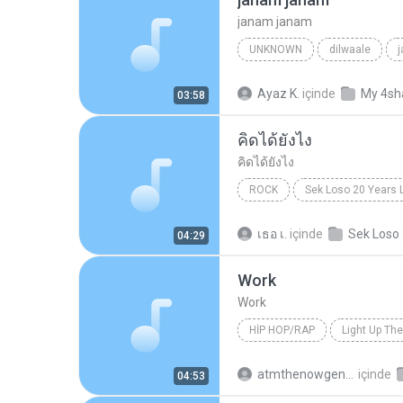
janam janam
UNKNOWN
dilwaale
pritam、arijit singh、antara mitra
Ayaz K.
içinde
My 4sh
03:58
คิดได้ยังไง
คิดได้ยังไง
ROCK
Sek Loso 20 Years 
เสก โลโซ
Rock
คิดได้ย
เธอ เ.
içinde
04:29
Work
Work
HIP HOP/RAP
Light Up The
Hip Hop/Rap
The Washingt
atmthenowgeneration
içinde
04:53