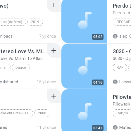
ivo)
Pierdo 
Pierdo La
tos (Ao Vivo)
2019
REGGAE
 (Ao Vivo)
nloads
7 yıl önce
alex_
05:02
Friday ( Katy Pery Vs. Stereo Love Vs. Miami To Atlanta)
3030 -
Friday ( Katy Pery Vs. Stereo Love Vs. Miami To Atlanta)
3030 - O
emer
Dance
RAP
 At...
Rap
y 4shared
15 yıl önce
04:16
Pillowt
Pillowtal
ake-out Creek - EP
2000
R&B/SO
Pillow Talk
Bryan Ba
ared
11 yıl önce
Mateu
03:41