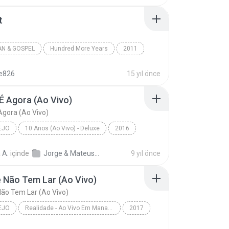
l
t
AN & GOSPEL
Hundred More Years
2011
a Battistelli
Worth It
Christian & Gospel
te826
15 yıl önce
É Agora (Ao Vivo)
Agora (Ao Vivo)
EJO
10 Anos (Ao Vivo) - Deluxe
2016
o
A Hora É Agora (Ao Vivo)
Jorge & Mateus
 A.
içinde
Jorge & Mateus - 10 Anos (Ao Vivo) - Deluxe
9 yıl önce
 Não Tem Lar (Ao Vivo)
ão Tem Lar (Ao Vivo)
EJO
Realidade - Ao Vivo Em Manaus
2017
o
Amante Não Tem Lar (Ao Vivo)