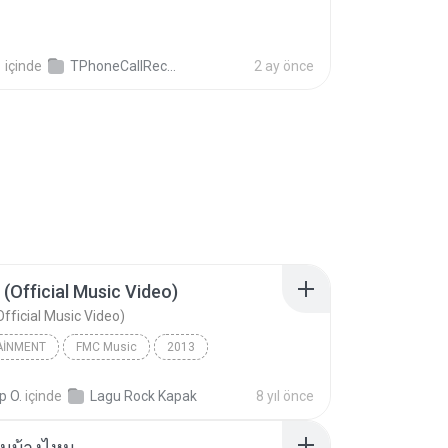
영
içinde
TPhoneCallRecords
2 ay önce
 (Official Music Video)
Official Music Video)
AINMENT
FMC Music
2013
acamata
Entertainment
p O.
içinde
Lagu Rock Kapak
8 yıl önce
(Official Music Video)
ันบ้างไหม