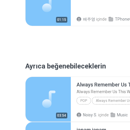
배주영
içinde
TPhoneCal
01:15
Ayrıca beğenebileceklerin
Always Remember Us 
Always Remember Us This 
POP
DJ Tons
Noisy S.
içinde
Music
03:54
janam janam