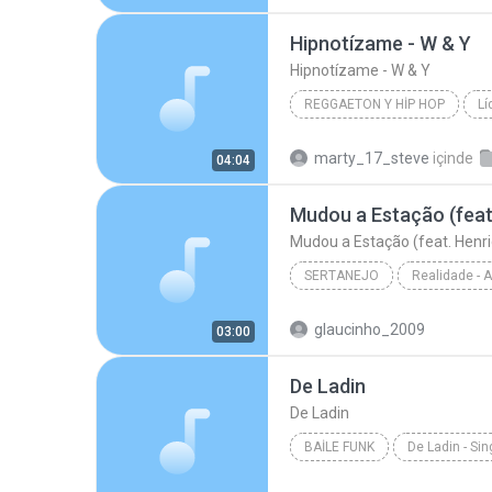
Hipnotízame - W & Y
Hipnotízame - W & Y
REGGAETON Y HIP HOP
Lí
Reggaeton y Hip Hop
Wisi
marty_17_steve
içinde
04:04
Hipnotízame - W & Y
Mudou a Estação (feat. Henri
SERTANEJO
Sertanejo
glaucinho_2009
03:00
Marília Mendonça
De Ladin
De Ladin
BAILE FUNK
De Ladin - Sin
Baile Funk
Dream Team d