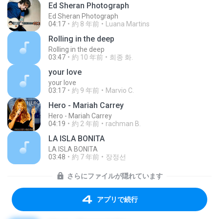
Ed Sheran Photograph
Ed Sheran Photograph
04:17
約 8 年前
Luana Martins
Rolling in the deep
Rolling in the deep
03:47
約 10 年前
희종 화.
your love
your love
03:17
約 9 年前
Marvio C.
Hero - Mariah Carrey
Hero - Mariah Carrey
04:19
約 2 年前
rachman B.
LA ISLA BONITA
LA ISLA BONITA
03:48
約 7 年前
장정선
さらにファイルが隠れています
アプリで続行