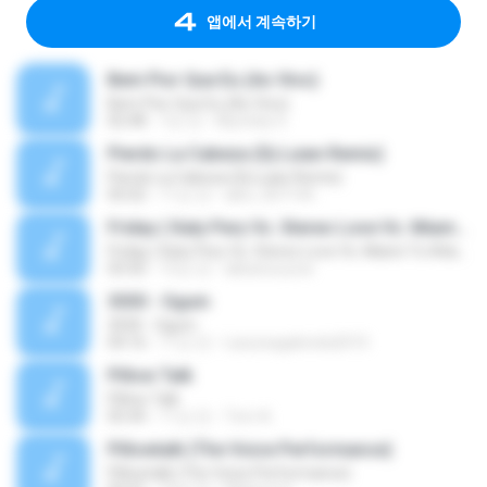
앱에서 계속하기
Bem Pior Que Eu (Ao Vivo)
Bem Pior Que Eu (Ao Vivo)
02:48
7년 전
Mychely S.
Pierdo La Cabeza (Dj Luian Remix)
Pierdo La Cabeza (Dj Luian Remix)
05:02
11년 전
alex_007144
Friday ( Katy Pery Vs. Stereo Love Vs. Miami To Atlanta)
Friday ( Katy Pery Vs. Stereo Love Vs. Miami To Atlanta)
03:50
15년 전
akbarsuryow
3030 - Ogum
3030 - Ogum
04:16
11년 전
Laryssagabriela2010
Pillow Talk
Pillow Talk
05:44
11년 전
Tom A.
Pillowtalk (The Voice Performance)
Pillowtalk (The Voice Performance)