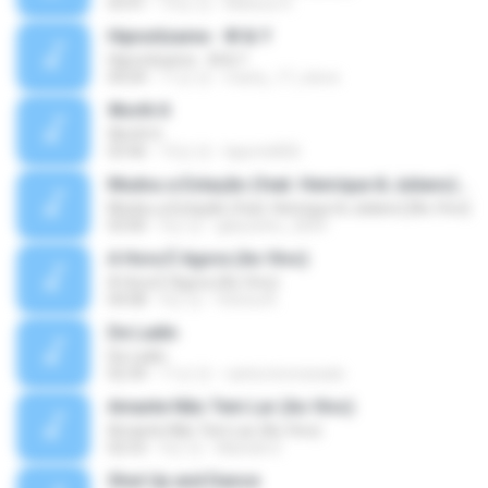
03:41
10년 전
Mateus H.
Hipnotízame - W & Y
Hipnotízame - W & Y
04:04
11년 전
marty_17_steve
Worth It
Worth It
03:46
15년 전
laporte826
Mudou a Estação (feat. Henrique & Juliano) [Ao Vivo]
Mudou a Estação (feat. Henrique & Juliano) [Ao Vivo]
03:00
9년 전
glaucinho_2009
A Hora É Agora (Ao Vivo)
A Hora É Agora (Ao Vivo)
04:08
9년 전
Vitória A.
De Ladin
De Ladin
02:34
11년 전
carlos.bronzeado
Amante Não Tem Lar (Ao Vivo)
Amante Não Tem Lar (Ao Vivo)
02:53
9년 전
Mariela S.
Shut Up and Dance