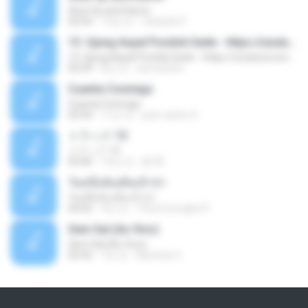
Shut Up and Dance
03:54
13년 전
rebekah P.
13. Ujung Aspal Pondok Gede - https://unulunul.wordpress.com/2016/11/11/iwan-fals-album-best-of-the-best-audio-flac
13. Ujung Aspal Pondok Gede - https://unulunul.wordpress.com/2016/11/11/iwan-fals-album-best-of-the-best-audio-flac
05:09
8년 전
siementho
Cuenta Conmigo
Cuenta Conmigo
03:50
11년 전
juan carlos S.
トラック 13
トラック 13
03:46
14년 전
新 岡.
วันหนึ่งฉันเดินเข้าป่า
วันหนึ่งฉันเดินเข้าป่า
04:02
9년 전
THommongkol P.
Sem Sal (Ao Vivo)
Sem Sal (Ao Vivo)
02:42
7년 전
Mychely S.