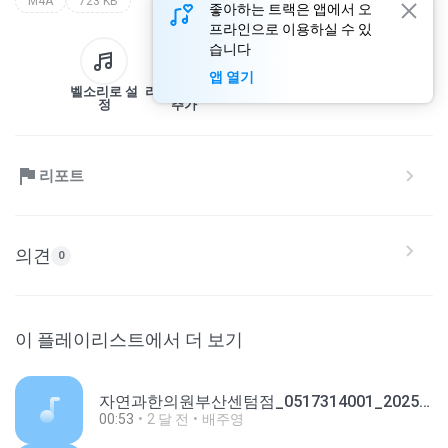
M4A
723 KB
좋아하는 트랙은 앱에서 오
프라인으로 이용하실 수 있
습니다
앱 열기
벨소리로 설
라이브러리에
다운로드
공유
정
추가
리포트
의견
0
이 플레이리스트에서 더 보기
자연과한의원부산센텀점_0517314001_20251216175808.m4a
00:53
2 달 전
배주영