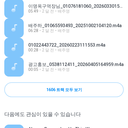
이명옥구역장님_01076181060_20260330152450.m4a
05:49
2 달 전
배주영
배주하_01065593493_20251002104120.m4a
06:28
2 달 전
배주영
01022443722_20260223111553.m4a
00:28
2 달 전
배주영
광고홍보_0538112411_20260405164959.m4a
00:05
2 달 전
배주영
1606 트랙 모두 보기
다음에도 관심이 있을 수 있습니다