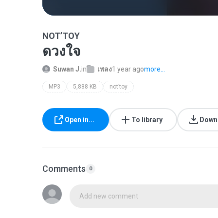
NOT’TOY
ดวงใจ
Suwan J.
in
เพลง
1 year ago
more...
MP3
5,888 KB
not’toy
Open in...
To library
Down
Comments
0
Add new comment