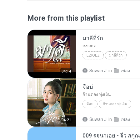
More from this playlist
มาลีที่รัก
ezioez
EZIOEZ
มาลีที่รัก
Suwan J.
in
เพลง
04:14
จื่อบ่
ก้านตอง ทุ่งเงิน
จื่อบ่
ก้านตอง ทุ่งเงิน
Suwan J.
in
เพลง
04:21
009 รจนาเอย - จิ๋ว สกุ