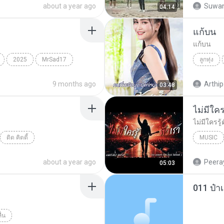
about a year ago
Suwan
04:14
แก้บน
แก้บน
2025
MrSad17
ลูกทุ่ง
ลูกทุ่ง
9 months ago
Arthip
03:48
ดิด คิตตี้
MUSIC
UNHEARD
about a year ago
Peeray
05:03
011 ป๋า
ื่น