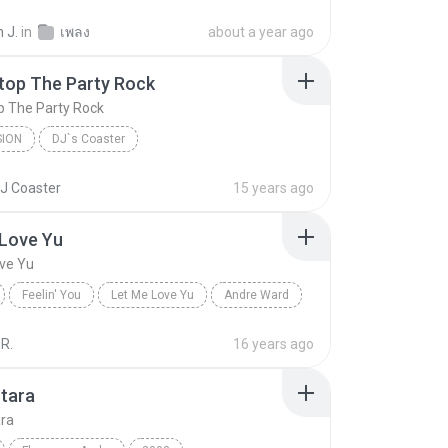
 J.
in
เพลง
about a year ago
top The Party Rock
p The Party Rock
SION
DJ`s Coaster
op The Party Rock
fran tavo
Fast Fusion
DJ Coaster
15 years ago
 Love Yu
ve Yu
Feelin' You
Let Me Love Yu
Andre Ward
R.
16 years ago
tara
ara