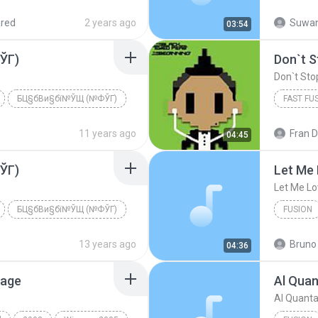
สตริง
red
2 years ago
Suwan
03:54
ЎГ)
Don`t S
Don`t Sto
БЦ§бВи§бї№ЎЩ (№ФЎГ)
FAST FU
мґ
Don`t St
11 years ago
Fran 
04:45
ЎГ)
Let Me
Let Me Lo
БЦ§бВи§бї№ЎЩ (№ФЎГ)
FUSION
мґ
Fusion
13 years ago
Bruno 
04:36
rage
Al Quan
Al Quant