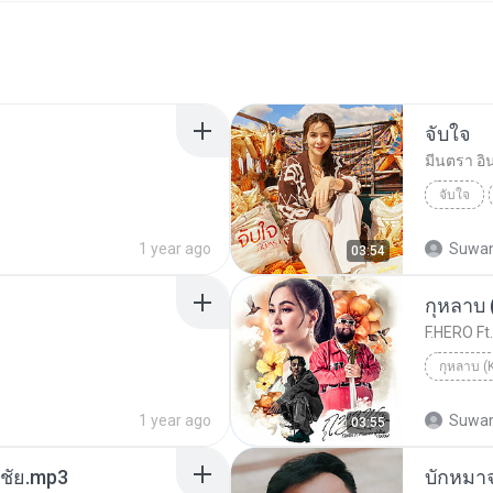
จับใจ
มีนตรา อิ
จับใจ
1 year ago
Suwan
03:54
กุหลาบ
F.HERO Ft.
กุหลาบ 
1 year ago
Suwan
03:55
ณชัย.mp3
บักหมา