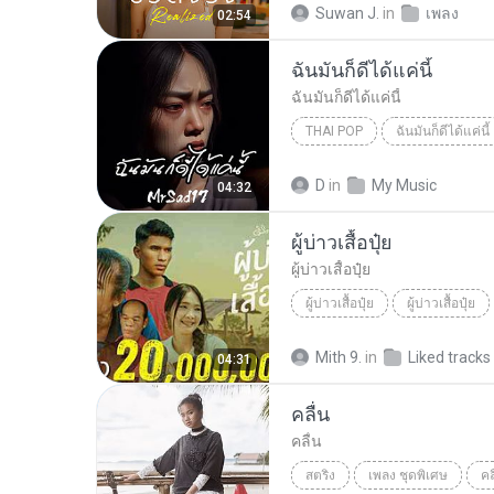
Suwan J.
in
เพลง
02:54
ฉันมันก็ดีได้แค่นี้
ฉันมันก็ดีได้แค่นี้
THAI POP
ฉันมันก็ดีได้แค่นี้
ฉันมันก็ดีได้แค่นี้
THAI POP
D
in
My Music
04:32
ผู้บ่าวเสื้อปุ๋ย
ผู้บ่าวเสื้อปุ๋ย
ผู้บ่าวเสื้อปุ๋ย
ผู้บ่าวเสื้อปุ๋ย
Mith 9.
in
Liked tracks
04:31
คลื่น
คลื่น
สตริง
เพลง ชุดพิเศษ
คล