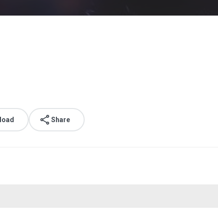
load
Share