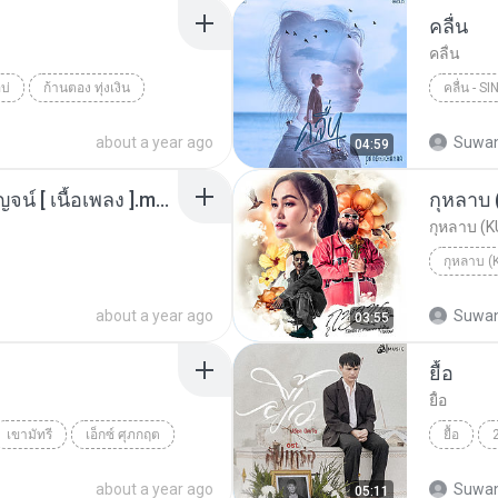
คลื่น
คลื่น
อบ่
ก้านตอง ทุ่งเงิน
คลื่น - S
PRAE CH
about a year ago
Suwan
04:59
006 คืนสิทธิ์ - บุ๊ค ศุภกาญจน์ [ เนื้อเพลง ].mp3
กุหลาบ
กุหลาบ (
กุหลาบ 
about a year ago
Suwan
03:55
ยื้อ
ยื้อ
เขามัทรี
เอ็กซ์ ศุภกฤต
ยื้อ
about a year ago
Suwan
05:11