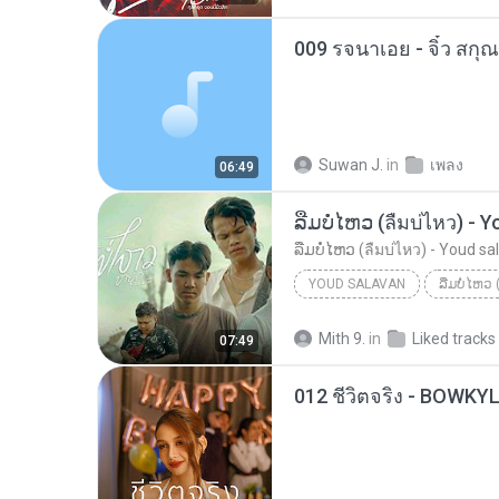
009 รจนาเอย - จิ๋ว สกุ
Suwan J.
in
เพลง
06:49
YOUD SALAVAN
Youd Salavan
Mith 9.
in
Liked tracks
07:49
012 ชีวิตจริง - BOWKY