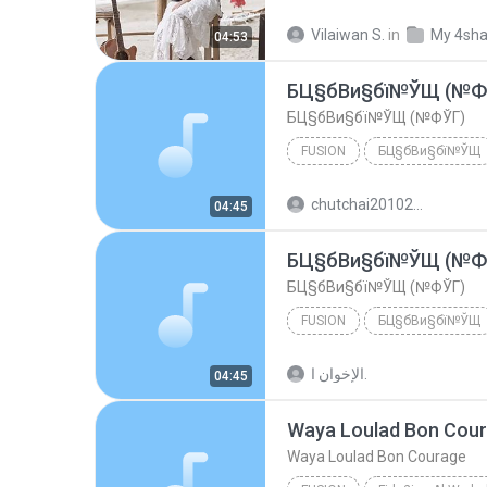
PRAE CHANAA(แพร ชนา)
Vilaiwan S.
in
My 4sha
04:53
БЦ§бВи§бї№ЎЩ (№Ф
БЦ§бВи§бї№ЎЩ (№ФЎГ)
FUSION
БЦ§бВи§бї№ЎЩ
Fusion
КС№ўЗТ№аГ¤¤НГ
chutchai20102010
04:45
БЦ§бВи§бї№ЎЩ (№Ф
БЦ§бВи§бї№ЎЩ (№ФЎГ)
FUSION
БЦ§бВи§бї№ЎЩ
Fusion
КС№ўЗТ№аГ¤¤НГ
الإخوان ا.
04:45
Waya Loulad Bon Cou
Waya Loulad Bon Courage