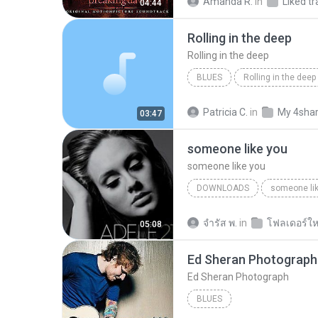
Amanda R.
in
Liked tr
04:44
Rolling in the deep
Rolling in the deep
BLUES
Rolling in the deep
Rolling in the deep
Patricia C.
in
My 4sha
03:47
someone like you
someone like you
DOWNLOADS
someone li
จํารัส พ.
in
โฟลเดอร์ให
05:08
Ed Sheran Photograph
Ed Sheran Photograph
BLUES