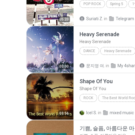
POP ROCK
Spring 5
1
Romantis
Suriati Z.
in
Telegram
05:20
Heavy Serenade
Heavy Serenade
DANCE
Heavy Serenade
NMIXX
Dance
문지영 여.
in
My 4sha
03:00
Shape Of You
Shape Of You
ROCK
The Best World Roc
Fame On Fire
Rock
S
Icel S.
in
mixed music
03:56
기쁨, 슬픔, 아름다운 