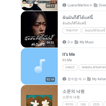
Luana Martins
in
Dow
04:17
ฉันมันก็ดีได้แค่นี้
ฉันมันก็ดีได้แค่นี้
THAI POP
ฉันมันก็ดีได้แค่นี้
ฉันมันก็ดีได้แค่นี้
THAI POP
D
in
My Music
04:32
It′s Me
It′s Me
DANCE
MAMIHLAPINATAP
Dance
아일릿(ILLIT)
문지영 여.
in
My 4sha
02:18
소문의 낙원
소문의 낙원
ROCK
개화
2026