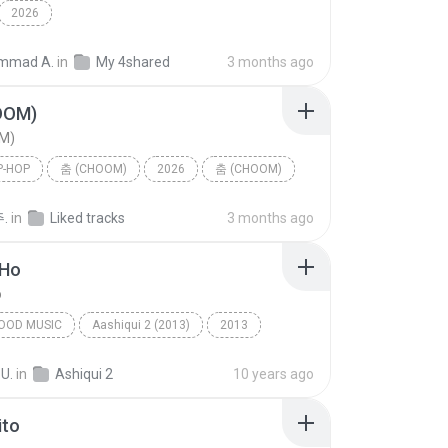
2026
mmad A.
in
My 4shared
3 months ago
OOM)
M)
P-HOP
춤 (CHOOM)
2026
춤 (CHOOM)
p-hop
BABYMONSTER
.
in
Liked tracks
3 months ago
 Ho
o
OOD MUSIC
Aashiqui 2 (2013)
2013
ngh
Bollywood Music
Tum Hi Ho
 U.
in
Ashiqui 2
10 years ago
ito