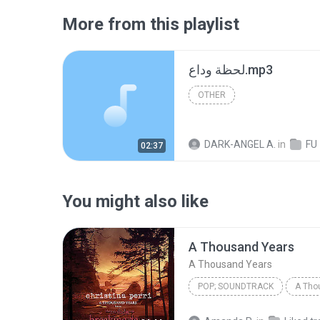
More from this playlist
لحظة وداع.mp3
OTHER
DARK-ANGEL A.
in
FU
02:37
You might also like
A Thousand Years
A Thousand Years
POP; SOUNDTRACK
A Tho
Christina Perri
A Thousan