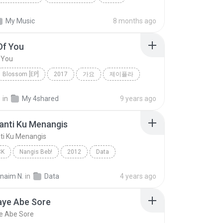
ad Song
สายลมเจ็บปวด
My Music
8 months ago
/SONGWRITER
Of You
 You
Blossom [EP]
2017
가요
제이플라
f You
정
in
My 4shared
9 years ago
anti Ku Menangis
ti Ku Menangis
CK
Nangis Beb!
2012
Data
nti Ku Menangis
Pop Rock
rnaim N.
in
Data
4 years ago
aye Abe Sore
e Abe Sore