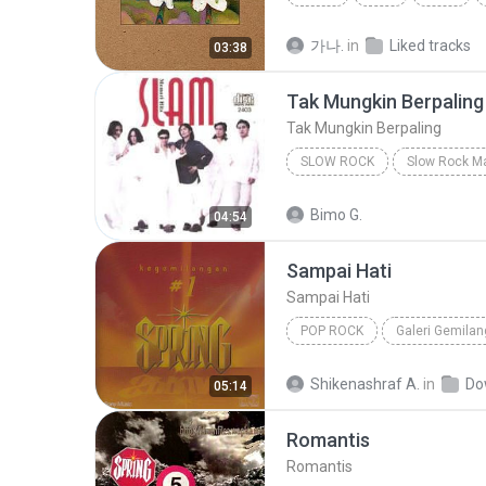
AKMU (악뮤)
가나.
in
Liked tracks
03:38
Tak Mungkin Berpaling
Tak Mungkin Berpaling
SLOW ROCK
Slow Rock
Tak Mungkin Be
Bimo G.
04:54
Sampai Hati
Sampai Hati
POP ROCK
Galeri Gemilan
Spring
Pop Rock
Shikenashraf A.
in
Do
05:14
Romantis
Romantis