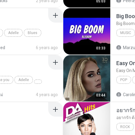
acks
2 years ago
Peeray
05:03
Adelle
Blues
MUSIC
Music
red
6 years ago
Marzuk
03:33
Easy O
Easy On 
ke you
Adelle
POP
ม่
4 years ago
Caroli
03:44
ROCK