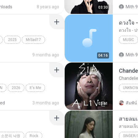
nloads
8 years ago
Mith 9
03:30
ดวงใจ -
ดวงใจ - ปร
2025
MrSad17
MUSIC
Music
9 months ago
Mith 9
04:16
Chandel
Chandelie
AI
2026
It′s Me
UNKNO
Sia
red
3 months ago
สัมพัน์ 
03:51
สายลมเ
สายลมเจ็
소문의 낙원
Rock
SINGER