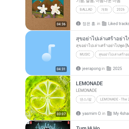
기쁨, 슬픔, 아름다운 마음
BALLAD
개화
2026
기쁨, 슬픔, 아름다운 마음
B
정은 홍.
in
Liked track
04:36
สุขอย่าไปเล่าเศร้าอย่าไ
สุขอย่าไปเล่าเศร้าอย่าไปพูด [
MUSIC
สุขอย่าไปเล่าเศร้าอ
Music
สุขอย่าไปเล่าเศร้าอย
jeerapong
in
2025
04:31
LEMONADE
LEMONADE
댄스/팝
LEMONADE - The 
LEMONADE
댄스/팝
a
yasmim O.
in
My 4sha
03:07
Tum Hi Ho