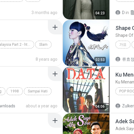
Hmong S
3 months ago
D
in
04:23
SINGER
Shape 
Shape Of
Slow Rock Malaysia Part 2 - http://idws.in/310179
Slam
가요
rpaling
Shape O
8 years ago
류효
02:53
Ku Men
Ku Menan
g
1998
Sampai Hati
POP RO
Ku Mena
wnloads
about a year ago
Zulke
04:06
Adek S
Adek Say