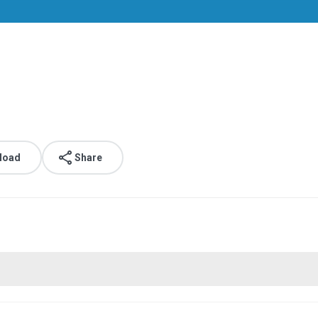
load
Share