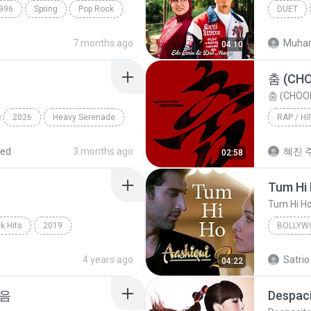
996
Spring
Pop Rock
DUET
7 months ago
Muha
04:10
춤 (CH
춤 (CHOO
2026
Heavy Serenade
RAP / HI
Rap / Hi
red
3 months ago
혜진 주
02:58
Tum Hi
Tum Hi H
k Hits
2019
BOLLYW
hape Of You
Arijit Si
4 years ago
Satrio
04:22
마음
Despac