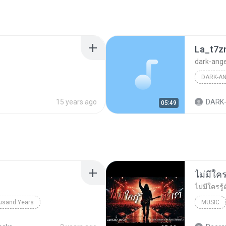
La_t7z
dark-ange
15 years ago
DARK-
05:49
usand Years
MUSIC
d Years
Pop; Soundtrack
UNHEARD