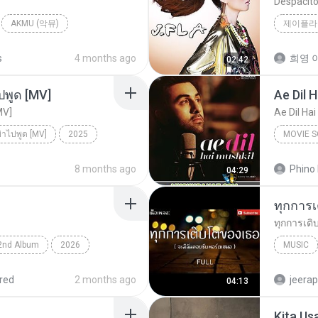
Despacit
AKMU (악뮤)
제이플라
allad
s
4 months ago
희영 이
02:42
ปพูด [MV]
Ae Dil 
MV]
Ae Dil Hai
ย่าไปพูด [MV]
2025
MOVIE 
่าไปพูด [MV]
Movie S
8 months ago
Phino 
04:29
2nd Album
2026
MUSIC
espa
Just tin
red
2 months ago
jeera
04:13
Kita Us