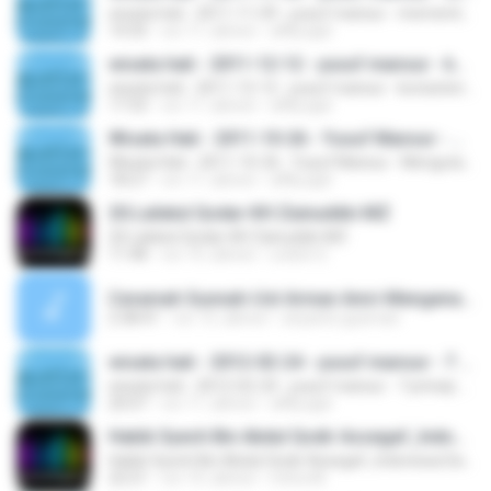
wisata hati - 2011-11-09 - yusuf mansur - mementingkan orang lain
14:35
vor 11 Jahren
affily.ajat
wisata hati - 2011-12-12 - yusuf mansur - konsisten antara amal dan perbuatan
wisata hati - 2011-12-12 - yusuf mansur - konsisten antara amal dan perbuatan
17:33
vor 11 Jahren
affily.ajat
Wisata Hati - 2011-10-26 - Yusuf Mansur - Mengutamakan Allah
Wisata Hati - 2011-10-26 - Yusuf Mansur - Mengutamakan Allah
18:27
vor 11 Jahren
affily.ajat
20.Lailatul Qodar-KH Zainuddin MZ
20.Lailatul Qodar-KH Zainuddin MZ
11:48
vor 10 Jahren
urdich S.
Ceramah Sunnah-Ust Arman Amri-Mengenal Imam Mahdi Dajjal Dan Nabi Isa.mp3
2:38:41
vor 15 Jahren
ariyanto.gusman
wisata hati - 2012-02-24 - yusuf mansur - 7 prinsip pengusaha
wisata hati - 2012-02-24 - yusuf mansur - 7 prinsip pengusaha
20:07
vor 11 Jahren
affily.ajat
Habib Syech Bin Abdul Qodir Assegaf_Indonesia Damai
Habib Syech Bin Abdul Qodir Assegaf_Indonesia Damai
22:21
vor 10 Jahren
mitra M.