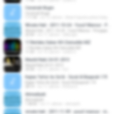
11:48
vor 10 Jahren
urdich S.
Ceramah Bugis
Ceramah Bugis
1:11:34
vor 15 Jahren
ilham1ioputra azhar hidayat
Wisata Hati - 2011-10-24 - Yusuf Mansur - Pengajaran tauhid dan akhlak mulia kepada anak
Wisata Hati - 2011-10-24 - Yusuf Mansur - Pengajaran tauhid dan akhlak mulia kepada anak
20:44
vor 11 Jahren
affily.ajat
17.Berlaku Sabar-KH Zainuddin MZ
17.Berlaku Sabar-KH Zainuddin MZ
11:34
vor 10 Jahren
urdich S.
Maulid Nabi 24-01-2013
Maulid Nabi 24-01-2013
34:58
vor 11 Jahren
Ira I.
Kajian Tafsir As Sa'di - Surat Al Baqarah 173
Kajian Tafsir As Sa'di - Surat Al Baqarah 173
58:19
vor 11 Jahren
A.Roed G.
Ahmadiyah
Ahmadiyah
1:38:46
vor 11 Jahren
ahmad K.
wisata hati - 2011-11-09 - yusuf mansur - mementingkan orang lain