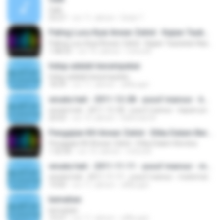
Gaib
53:27
vor 11 Jahren
Dede T.
Paling Lucu Kyai Anwar Zahid - Kajian Taubatan Nashukha Full Video
Paling Lucu Kyai Anwar Zahid - Kajian Taubatan Nashukha Full Video
1:08:23
vor 10 Jahren
mitra M.
hidup adalah kesempatan
hidup adalah kesempatan
18:39
vor 11 Jahren
affily.ajat
wisata hati - 2011-12-28 - yusuf mansur - kapan pertolongan allah datang
wisata hati - 2011-12-28 - yusuf mansur - kapan pertolongan allah datang
20:03
vor 13 Jahren
Rahmad W.
Pengajian KH Anwar Zahid - Etika Dalam Berdoa
Pengajian KH Anwar Zahid - Etika Dalam Berdoa
1:32:30
vor 10 Jahren
mitra M.
wisata hati - 2011-11-11 - yusuf mansur - matematika jodoh
wisata hati - 2011-11-11 - yusuf mansur - matematika jodoh
19:00
vor 11 Jahren
affily.ajat
kematian
kematian
19:37
vor 11 Jahren
affily.ajat