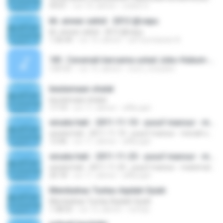
59:01
vor 10 Jahren
urdich S.
kh. anwar zahid - 2012 @cepu
kh. anwar zahid - 2012 @cepu
1:36:44
vor 10 Jahren
arif kurniawan A.
181. Ceramah bersama ustad Joko-Hukum-hukum seputar ijtihad.mp3
1:01:51
vor 15 Jahren
novri_moeslim
keutamaan shalat
keutamaan shalat
17:14
vor 11 Jahren
affily.ajat
wisata hati - 2011-11-10 - yusuf mansur - meraih surga dengan tawadhu'
wisata hati - 2011-11-10 - yusuf mansur - meraih surga dengan tawadhu'
13:46
vor 11 Jahren
affily.ajat
wisata hati - 2011-11-25 - yusuf mansur - matematika utang
wisata hati - 2011-11-25 - yusuf mansur - matematika utang
20:18
vor 11 Jahren
affily.ajat
Membahas Tuntas Aqidah Syiah
Membahas Tuntas Aqidah Syiah
1:38:55
vor 12 Jahren
rsmnjs