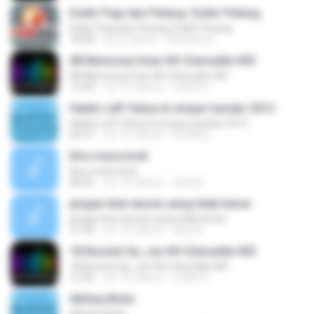
Dzikir Pagi dan Petang: Dzikir Petang
Dzikir Pagi dan Petang: Dzikir Petang
18:58
vor 8 Jahren
Risdiana S.
08.Manisnya Iman-KH Zainuddin MZ
08.Manisnya Iman-KH Zainuddin MZ
12:49
vor 10 Jahren
urdich S.
Habib Lutfi Yahya di simpar bandar 2012
Habib Lutfi Yahya di simpar bandar 2012
56:37
vor 10 Jahren
ISLAM D.
Ilmu masa bodi
Ilmu masa bodi
48:02
vor 10 Jahren
abie M.
jangan ikuti aturan yang tidak benar
jangan ikuti aturan yang tidak benar
31:44
vor 10 Jahren
abie M.
18.Nuzulul Qu_ran-KH Zainuddin MZ
18.Nuzulul Qu_ran-KH Zainuddin MZ
12:56
vor 10 Jahren
urdich S.
Akhlaq Mulia