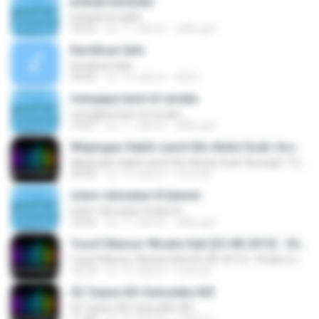
pribadi berdzikir
pribadi berdzikir
10:33
vor 11 Jahren
affily.ajat
Keridloan Ilahi
Keridloan Ilahi
55:00
vor 15 Jahren
Adi K.
mengapa kami di neraka
mengapa kami di neraka
19:27
vor 11 Jahren
affily.ajat
Wejangan Habib syech Bin Abdul Qodir Assegaf- Ponorogo
Wejangan Habib syech Bin Abdul Qodir Assegaf- Ponorogo
30:00
vor 10 Jahren
mitra M.
islam rahmatan lil'alamin
islam rahmatan lil'alamin
16:26
vor 11 Jahren
affily.ajat
Yusuf Mansur Wisata Hati [23-08-2013] - Shalat sebagai Pembuka Jalan (Bagian 2)
Yusuf Mansur Wisata Hati [23-08-2013] - Shalat sebagai Pembuka Jalan (Bagian 2)
15:13
vor 10 Jahren
mitra M.
02.Taqwa-KH Zainuddin MZ
02.Taqwa-KH Zainuddin MZ