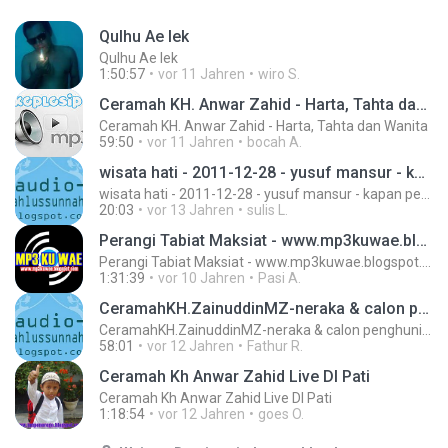
Qulhu Ae lek
Qulhu Ae lek
1:50:57
vor 11 Jahren
wiro S.
Ceramah KH. Anwar Zahid - Harta, Tahta dan Wanita
Ceramah KH. Anwar Zahid - Harta, Tahta dan Wanita
59:50
vor 11 Jahren
bocah A.
wisata hati - 2011-12-28 - yusuf mansur - kapan pertolongan allah datang
wisata hati - 2011-12-28 - yusuf mansur - kapan pertolongan allah datang
20:03
vor 13 Jahren
sulis L.
Perangi Tabiat Maksiat - www.mp3kuwae.blogspot.com
Perangi Tabiat Maksiat - www.mp3kuwae.blogspot.com
1:31:39
vor 10 Jahren
Pasi A.
CeramahKH.ZainuddinMZ-neraka & calon penghuninya
CeramahKH.ZainuddinMZ-neraka & calon penghuninya
58:01
vor 12 Jahren
Fathur R.
Ceramah Kh Anwar Zahid Live DI Pati
Ceramah Kh Anwar Zahid Live DI Pati
1:18:54
vor 12 Jahren
goes O.