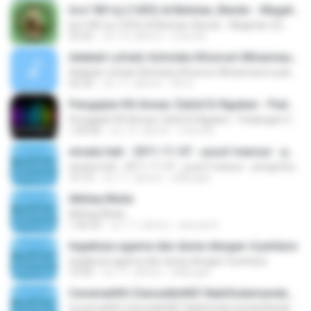
Isro' Mi'roj (1433) di Belotan, Bendo - Magetan (2)
Isro' Mi'roj (1433) di Belotan, Bendo - Magetan (2)
55:55
vor 10 Jahren
mitra M.
Adakah Lafadz Asholatu Khoirum Minannaum pada Adzan Subuh
Adakah Lafadz Asholatu Khoirum Minannaum pada Adzan Subuh
02:30
vor 11 Jahren
file D.
Pengajian KH.Anwar Zahid Di Nguken - Padangan 08 Juli 2013
Pengajian KH.Anwar Zahid Di Nguken - Padangan 08 Juli 2013
1:04:26
vor 10 Jahren
mitra M.
wisata hati - 2011-11-07 - yusuf mansur - pengorbanan
wisata hati - 2011-11-07 - yusuf mansur - pengorbanan
15:13
vor 11 Jahren
affily.ajat
Akhlaq Mulia
Akhlaq Mulia
1:26:43
vor 11 Jahren
ahmad K.
tegaknya agama dan dunia dengan 4 perkara
tegaknya agama dan dunia dengan 4 perkara
16:45
vor 11 Jahren
affily.ajat
CeramahKH.ZainuddinMZ-NabiSulaimandanRatuBalqis
CeramahKH.ZainuddinMZ-NabiSulaimandanRatuBalqis