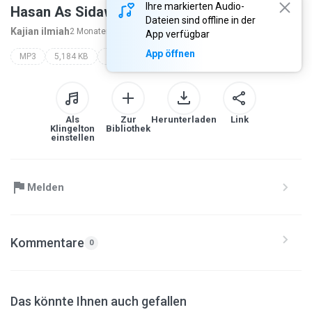
Ihre markierten Audio-
Hasan As Sidawy hafizhahullah
Dateien sind offline in der
Kajian ilmiah
2 Monaten zuvor
mehr...
App verfügbar
App öffnen
MP3
5,184 KB
al ustadz abul hasan as sidawy hafizhahullah
khutbah idul adha
Als
Zur
Herunterladen
Link
Klingelton
Bibliothek
einstellen
Melden
Kommentare
0
Das könnte Ihnen auch gefallen