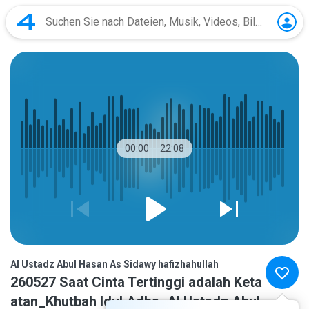
00:00
22:08
Al Ustadz Abul Hasan As Sidawy hafizhahullah
260527 Saat Cinta Tertinggi adalah Keta
atan_Khutbah Idul Adha_Al Ustadz Abul