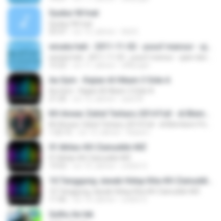
Syukur Ni'mat
Syukur Ni'mat
55:47
vor 15 Jahren
Adi K.
wisata hati - 2011-11-02 - yusuf mansur - ujian dan adzab
wisata hati - 2011-11-02 - yusuf mansur - ujian dan adzab
15:22
vor 11 Jahren
affily.ajat
Aa Gym - Kajian Al Hikam 3 Side A
Aa Gym - Kajian Al Hikam 3 Side A
21:26
vor 12 Jahren
azid W.
KH Anwar Zahid Terbaru 2014 Full - di Blembem Ponorogo
KH Anwar Zahid Terbaru 2014 Full - di Blembem Ponorogo
1:22:15
vor 12 Jahren
Kukuh I.
01.Ikhlas-KH Zainuddin MZ
01.Ikhlas-KH Zainuddin MZ
13:52
vor 10 Jahren
urdich S.
10.Tanggung Jawab Hidup Kita-KH Zainuddin MZ
10.Tanggung Jawab Hidup Kita-KH Zainuddin MZ
11:46
vor 10 Jahren
urdich S.
Qulhu Ae lek