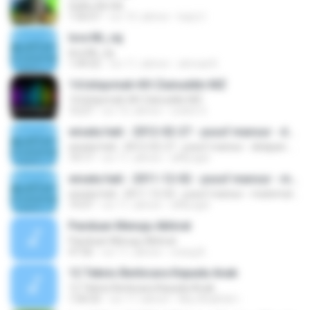
Qulhu Ae lek
1:50:57
vor 10 Jahren
karji U.
Isra Mi_raj
Isra Mi_raj
1:49:52
vor 11 Jahren
ahmad K.
14.Istiqomah-KH Zainuddin MZ
14.Istiqomah-KH Zainuddin MZ
12:27
vor 10 Jahren
urdich S.
wisata hati - 2012-02-27 - yusuf mansur - delapan prinsip jadi pengusaha
wisata hati - 2012-02-27 - yusuf mansur - delapan prinsip jadi pengusaha
19:17
vor 11 Jahren
affily.ajat
wisata hati - 2011-12-02 - yusuf mansur - matematika jodoh 2
wisata hati - 2011-12-02 - yusuf mansur - matematika jodoh 2
19:37
vor 11 Jahren
affily.ajat
Panduan Menuju Akhirat
Panduan Menuju Akhirat
47:56
vor 11 Jahren
orang B.
12 Teknis Berbicara Kepada Anak
12 Teknis Berbicara Kepada Anak
1:04:33
vor 17 Jahren
Abu Khalifah I.