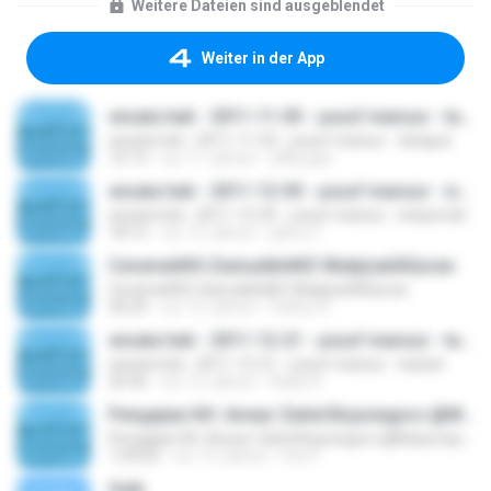
Weitere Dateien sind ausgeblendet
Weiter in der App
wisata hati - 2011-11-03 - yusuf mansur - tahajud
wisata hati - 2011-11-03 - yusuf mansur - tahajud
15:13
vor 11 Jahren
affily.ajat
wisata hati - 2011-12-05 - yusuf mansur - istiqomah
wisata hati - 2011-12-05 - yusuf mansur - istiqomah
18:15
vor 13 Jahren
jabrix Z.
CeramahKH.ZainuddinMZ-MukjizatAlQuran
CeramahKH.ZainuddinMZ-MukjizatAlQuran
30:29
vor 12 Jahren
Fathur R.
wisata hati - 2011-12-21 - yusuf mansur - taubat
wisata hati - 2011-12-21 - yusuf mansur - taubat
20:36
vor 12 Jahren
Rizky R.
Pengajian KH. Anwar Zahid Bojonegoro @Mulyorejo Surabaya
Pengajian KH. Anwar Zahid Bojonegoro @Mulyorejo Surabaya
1:09:03
vor 13 Jahren
Feri F.
Gaib