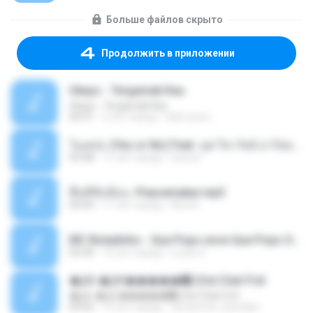
Больше файлов скрыто
Продолжить в приложении
Ukays - Tergamak Kau
Ukays - Tergamak Kau
04:31
5 лет назад
Hati Lara L.
โอเคป่ะ (Yes or No) Feat. นุช วิลาวัลย์ อาร์สยาม - Flame.mp3
03:48
11 лет назад
tsuora
พื้นที่ซับซ้อน -Peacemaker.mp3
04:44
11 лет назад
Ana N.
MC Boladinho - Que Popo esse Que Popo Gigante (DjWn) (áudio Oficial).mp3
02:40
12 лет назад
Lucas S.
�Ԫ �Ԫ�����԰ (Ost.Club Frid
�Ԫ �Ԫ�����԰ (Ost.Club Frid
04:42
12 лет назад
doraemon_bestdan