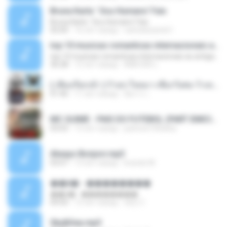
Bruna Karla ' Sou Humano' Faix
Bruna Karla ' Sou Humano' Faix
05:00
16 лет назад
carlosbizarelo1
top 10 musicas romanticas internacionais as antigas que faz seu coraçao bater mais forte remix
top 10 musicas romanticas internacionais as antigas que faz seu coraçao bater mais forte remix
36:28
12 лет назад
ANA ISIS L.
( เสียงเรียกเข้า ) ร้ายๆ-ใจหมา-เชือกวิเศษ-ว้าเหว่.mp3
01:46
11 лет назад
อัยการ เ.
MC GUIME - PAIS DO FUTEBOL (PART EMICIDA) 2014.mp3
03:03
13 лет назад
patrese100ideia
Always Bonjovi.mp3
03:07
13 лет назад
brando M.
��â� - ��������
��â� - ��������
04:50
12 лет назад
패턴 C.
Sky&Sea.mp3