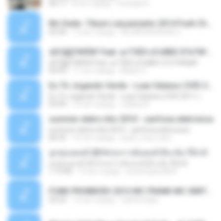
04:17
8 лет назад
michelle R.
Mc Dede -Tibum Lançamento 2014 Funk Chique Produçoes .mp3
02:44
13 лет назад
ALLAN DOUGLAS C.
ѕЕС§§Т№Ё№ Feat. а»ТЗЕХ ѕГѕФБЕ-ЕТєТ№Щ№
ѕЕС§§Т№Ё№ Feat. а»ТЗЕХ ѕГѕФБЕ-ЕТєТ№Щ№
04:53
11 лет назад
MaxGi C.
Eu Tô Jogando Verde - Luan Satana ( DVD 2011 )
Eu Tô Jogando Verde - Luan Satana ( DVD 2011 )
03:09
12 лет назад
Juliana R.
summer eletro hits 2010 - sanfona eletronica
summer eletro hits 2010 - sanfona eletronica
06:35
16 лет назад
dudu_muy_loko
ลูกทุ่งแดนซ์ 2014 สงการต์แดนซ์ ดีเจ ต้น รีมิกซ์
ลูกทุ่งแดนซ์ 2014 สงการต์แดนซ์ ดีเจ ต้น รีมิกซ์
1:19:48
12 лет назад
powerbass2009
FUNK PROIBIDÃO 2012 MC FRANK MC SMITH MC LON MC DEDE MC DALESTE MC ROBA CENA MC K9 MC LUAN MC DINHO DA VP MC KELVINHO MC YOSHI MC DUHZINHO DA VR MC NOBRUH MC GALO SP - HINO PCC - PRIMEIRO COMANDO .mp3
03:33
12 лет назад
Castornidas