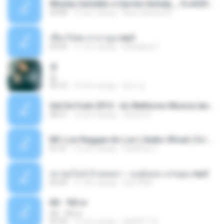
Wesley Safadão e Garota Safada _ CLAUDIA LEITE_REMIX_DJAMOROSO 2014.mp3
03:08
12 лет назад
flavio.oliveira78
เชือกวิเศษ ลาบานูน.mp3
04:45
11 лет назад
kriangkrai T.
쿵
쿵
03:10
10 лет назад
동규 김.
Set De Funk 2015 - As Melhores Musica lançamentos ''Dj Jhóòm''.mp3
58:21
12 лет назад
Jhóòm S.
MC Lon Reggae do Lon ( Aúdio Oficial ) DJ Gui Beats.mp3
01:41
12 лет назад
Carlinhos C.
เขาขอไลน์ อ้ายขอลา - มนต์แคน แก่นคูน.mp3
03:49
11 лет назад
nuk19991
Äð - ¾Ö»ó
Äð - ¾Ö»ó
03:30
13 лет назад
pbk961119