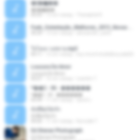
�ʧ�ѹ���
�ʧ�ѹ���
05:29
12 лет назад
Thanaphat K.
Funk_Ostentação_Melhores_2013_Novas MC GUIME, MC LON, MC RODOLFINHO, MC NEGUINHO DO KAXETA, MC Leo Da Baixada, MC Boy Do CHarmes.mp3
35:29
13 лет назад
alexsander_patel
ใจโลเล-วงสหาย.mp3
05:11
12 лет назад
boy record studio[boy pala] B.
Loucura De Amor
Loucura De Amor
03:27
16 лет назад
Leandro T.
ᴹ��2 - 06 - ������
ᴹ��2 - 06 - ������
03:39
11 лет назад
ชูพงษ์ แ.
ทั้งที่ผิดก็ยังรัก
ทั้งที่ผิดก็ยังรัก
04:26
11 лет назад
Kurozaki T.
Ed Sheran Photograph
Ed Sheran Photograph