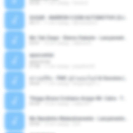
05:26
11 лет назад
Ouma S.
SUGAR - MARRON 5 SOM AUTOMOTIVO (DJ COTONETE BHZ).mp3
03:17
11 лет назад
DjCotonete D.
Mc Tati Zaqui - Eterno Daleste - Lançamento 2014.mp3
02:41
12 лет назад
Sabrina A.
apascentar
apascentar
07:08
17 лет назад
josysilver22
ตราบธุรีดิน - PMC ปู่จ๋านลองไมค์ & Sixonine ( Cover Version ).mp3
04:04
11 лет назад
KingSongCP แ.
Thiago Brava Cristiano Araujo Mr. Catra - Ta Soltinha.mp3
03:30
13 лет назад
rudiere07
Mc Nandinho Malandramente - Lançamento 2016.mp3
03:04
10 лет назад
Dj A.