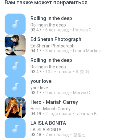
Вам также может понравиться
Rolling in the deep
Rolling in the deep
03:47
6 лет назад
Patricia C.
Ed Sheran Photograph
Ed Sheran Photograph
04:17
8 лет назад
Luana Martins
Rolling in the deep
Rolling in the deep
03:47
10 лет назад
희종 화.
your love
your love
03:17
9 лет назад
Marvio C.
Hero - Mariah Carrey
Hero - Mariah Carrey
04:19
2 года назад
rachman B.
LA ISLA BONITA
LA ISLA BONITA
03:48
7 лет назад
장정선