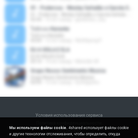
01 - Poderosa - Wesley Safadão e Garota Safada - Promocional Dezembro
01 - Poderosa - Wesley Safadão e Garota Safada - Promocional Dezembro
02:34
10 лет назад
gisellefisio_cbq
ใจนักเลง Karaoke
ใจนักเลง Karaoke
03:04
12 лет назад
Wutthipong P.
EU A VIOLA E ELA
EU A VIOLA E ELA
03:14
14 лет назад
Meninão V8
Grupo Nosso Sentimento Musica
Grupo Nosso Sentimento Musica
03:59
15 лет назад
Dj Dhiguinho
Условия использования сервиса
Политика конфиденциальности
Мы используем файлы cookie.
4shared использует файлы cookie
Поддержка
и другие технологии отслеживания, чтобы определить, откуда