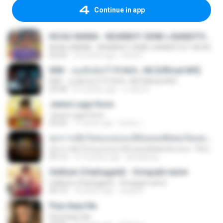
Continue in app
KICAU MANIA - NDARBOY GENK x BANDITOZ YAOW 86 (OFFICIAL LYRIC VIDEO) GAS POL NDANGAK
KICAU MANIA - NDARBOY GENK x BANDITOZ YAOW 86 (OFFICIAL LYRIC VIDEO) GAS POL NDANGAK
03:50
3 months ago
Rina P.
KRK - เธอทิ้งฉันไว้ Ft.N/A , HK [Official MV]
KRK - เธอทิ้งฉันไว้ Ft.N/A , HK [Official MV]
04:58
8 months ago
นวมินทร์
Jeene Laga Hoon
Jeene Laga Hoon
03:56
11 years ago
bindu J.
ทุกการเติบโตของเธอจะมีฉันคอยซัพพอร์ตเสมอ - FULL , [เนื้อเพลง]
ทุกการเติบโตของเธอจะมีฉันคอยซัพพอร์ตเสมอ - FULL , [เนื้อเพลง]
04:13
12 months ago
jeerapong
Galliyan (Unplugged) - Songspk.name
Galliyan (Unplugged) - Songspk.name
04:14
12 years ago
swap N.
Piya Aaye Na
Piya Aaye Na