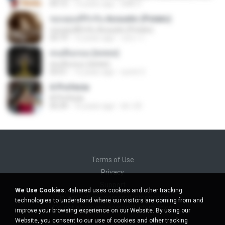
04:15
13 years ago
DME P.
ขอบคุณที่รักกัน Acoustic (Potato)
ขอบคุณที่รักกัน Acoustic (Potato)
03:19
12 years ago
รุสนา ร.
คนเดินถนน (พลพล)
คนเดินถนน (พลพล)
03:51
12 years ago
sumit 3.
A Profecia
A Profecia
05:39
16 years ago
drv-20
Terms of Use
Privacy
Support
We Use Cookies.
4shared uses cookies and other tracking
Do not sell my personal information
technologies to understand where our visitors are coming from and
Do not share my personal information
improve your browsing experience on our Website. By using our
Website, you consent to our use of cookies and other tracking