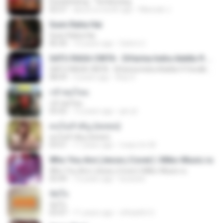
EtonDeGeng - Temberang
02:57
about a month ago
Marzuki J.
Sunn Raha Hai
Sunn Raha Hai
06:30
10 years ago
Satrio U.
SATU RASA CINTA - Difarina Indra Adella ft Fendik Adella - OM ADELLA
SATU RASA CINTA - Difarina Indra Adella ft Fendik Adella - OM ADELLA
08:59
3 years ago
Arip S.
กล้าพอไหม
กล้าพอไหม
05:02
12 years ago
jan-jit
คนไม่สำคัญ (พลพล)
คนไม่สำคัญ (พลพล)
03:51
11 years ago
mass.tm M.
Who You Are (Jesse j Cover) | Miko-Music.ru
Who You Are (Jesse j Cover) | Miko-Music.ru
03:49
13 years ago
koizeed
ขัดใจ
ขัดใจ
03:47
11 years ago
ohhaehh O.