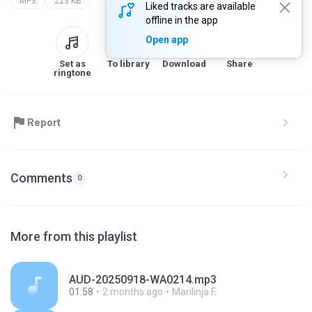
MP3
223 KB
Liked tracks are available
offline in the app
Open app
Set as
To library
Download
Share
ringtone
Report
Comments
0
More from this playlist
AUD-20250918-WA0214.mp3
01:58
2 months ago
Marilinja F.