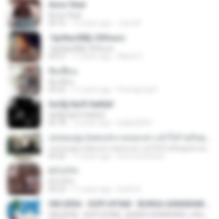
Amor Real
Amor Real
04:16
15 years ago
Jose M.
·УдґйаѕХВ§-25Hours
·УдґйаѕХВ§-25Hours
04:27
11 years ago
MaxGi C.
ฟั่นเฟือน
ฟั่นเฟือน
04:22
11 years ago
Peerapong P.
ЄиЗ§·ХиґХ·ХиКШґ
ЄиЗ§·ХиґХ·ХиКШґ
05:18
12 years ago
kukkai3031
เล่นของสูง (เพลงประกอบละคร แจ๋วใจร้ายกับคุณชายเทวดา)
เล่นของสูง (เพลงประกอบละคร แจ๋วใจร้ายกับคุณชายเทวดา)
04:26
11 years ago
love-lovefriend
ยังไงก็รัก
ยังไงก็รัก
04:23
11 years ago
Earth A.
OM.SERA - KOPI HITAM - BUNGA ASMARANI ( official Music and Video by Danang Multimedia Entertaiment )
OM.SERA - KOPI HITAM - BUNGA ASMARANI ( official Music and Video by Danang Multimedia Entertaiment )