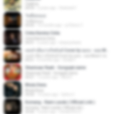
Zaalima
04:59
5 years ago
Shahzeb F.
วันที่อ่อนแอ
วันที่อ่อนแอ
04:45
10 months ago
ลูกไม้หล่น ไ.
Cinta Karena Cinta
Cinta Karena Cinta
04:01
6 years ago
shaza johana
เธอลำเอียง I อริสมันต์ Cover by ฌอน - ฌฌ Music I เพลงยุค 90 I Rock Cover
เธอลำเอียง I อริสมันต์ Cover by ฌอน - ฌฌ Music I เพลงยุค 90 I Rock Cover
04:21
6 months ago
Sirilak P.
Shanivaar Raati - Songspk.name
Shanivaar Raati - Songspk.name
04:21
12 years ago
Abid H.
Bhula Dena
Bhula Dena
04:00
10 years ago
Satrio U.
Komang - Raim Laode ( Official Lirik )
Komang - Raim Laode ( Official Lirik )
03:42
3 years ago
Fare&#39;z D.