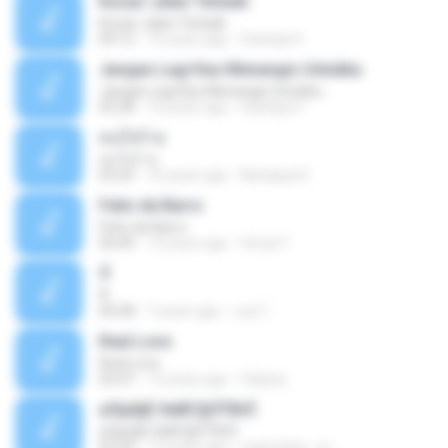
Kucari Jalan Terbaik
Kucari Jalan Terbaik
04:12
10 years ago
Sulistija H.
Jangan Lagi Kau Menangis Untukku
Jangan Lagi Kau Menangis Untukku
05:28
10 years ago
Sulistija H.
คนใจร้าย
คนใจร้าย
03:29
10 years ago
Nichapat K.
Feito de Barro
Feito de Barro
04:49
13 years ago
Oscar F.
หี
หี
04:28
7 years ago
บอย ไ.
Real Love
Real Love
03:47
13 years ago
felipetj
аЛµШјЕ·ХиВС§ЛТВгЁ
аЛµШјЕ·ХиВС§ЛТВгЁ
03:34
12 years ago
mybrother_nu