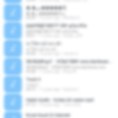
�ͺ�س�����駡ѹ
�ͺ�س�����駡ѹ
03:50
12 years ago
Monkey D.
јЩйЛ­Ф§ЕЧБВТЎ ЗФґ дОа»НГм
јЩйЛ­Ф§ЕЧБВТЎ ЗФґ дОа»НГм
04:01
17 years ago
yeejlis_204
ฆ่าให้ตายอ้ายกะฮัก
ฆ่าให้ตายอ้ายกะฮัก
04:28
10 years ago
ทองสุข ซ.
08.КБШ№дѕГ - ЗСВаГХВ№ www.damkwan.com
08.КБШ№дѕГ - ЗСВаГХВ№ www.damkwan.com
03:28
11 years ago
Ariya M.
Track 4
Track 4
04:19
11 years ago
kaswee L.
Habib Syekh - Solatu bil salam.mp3
07:13
13 years ago
couo.cetia
Kisah Kasih Di Sekolah