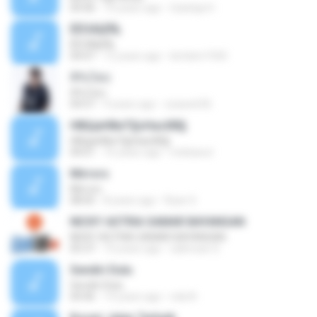
04:46
10 years ago
Sulistija H.
ÊËÒÂÍ¡ËÑ¡
ÊËÒÂÍ¡ËÑ¡
04:07
12 years ago
bimbim1920
สิรับได่บ่
สิรับได่บ่
04:57
9 years ago
zzasw636
НВЩиНВиТ§ѕНаѕХВ§
НВЩиНВиТ§ѕНаѕХВ§
04:01
16 years ago
mekawut
Mirrors
Mirrors
08:05
8 years ago
Ryan S.
NICKY ASTRIA SAMAR BAYANGAN
NICKY ASTRIA SAMAR BAYANGAN
05:37
10 years ago
salimsari S.
Sendiri Dulu
Sendiri Dulu
04:46
14 years ago
nda N.