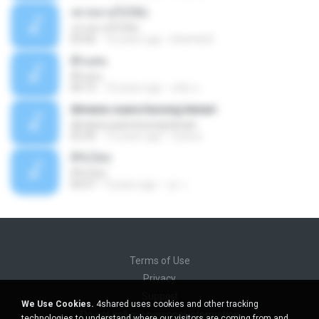
เชาหลายใจได้บ่
เชาหลายใจได้บ่
03:56
16 years ago
khamla B.
ตั๊กแตน
ตั๊กแตน
04:15
10 years ago
สมัย น.
dimana suara burung kenari
dimana suara burung kenari
03:39
15 years ago
Oziera
สิรับได่บ่
สิรับได่บ่
04:57
9 years ago
วุธ ว.
Terms of Use
Privacy
Support
We Use Cookies.
4shared uses cookies and other tracking
Do not sell my personal information
technologies to understand where our visitors are coming from and