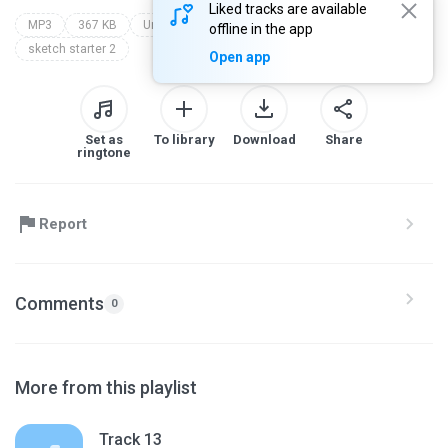
Liked tracks are available
MP3
367 KB
Unknown genre
reading sketch starter 2
offline in the app
sketch starter 2
Open app
Set as
To library
Download
Share
ringtone
Report
Comments
0
More from this playlist
Track 13