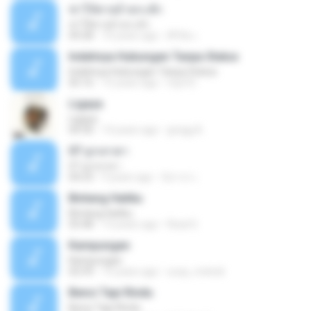
ฆ่าให้ตายอ้ายกะฮัก
ฆ่าให้ตายอ้ายกะฮัก
04:28
10 years ago
ศิริชัย เ.
Indahnya Hubungan Tanpa Status
Indahnya Hubungan Tanpa Status
05:16
15 years ago
mp3 D.
Ligaya
Ligaya
04:30
14 years ago
gregg A.
07 ลูกเทวดา
07 ลูกเทวดา
04:23
9 years ago
นิสากร เ.
Bintang Hatiku
Bintang Hatiku
03:48
13 years ago
Rizal S.
Kampungan
Kampungan
02:59
15 years ago
ucup_melodi
Benci Tapi Rindu
Benci Tapi Rindu