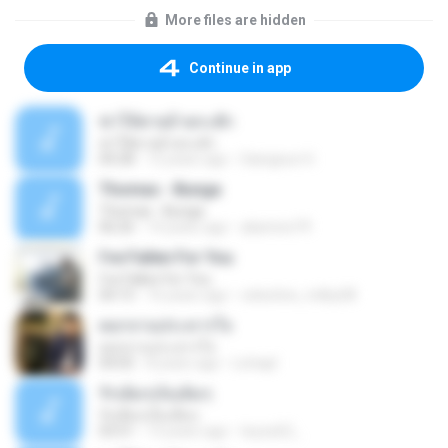
More files are hidden
Continue in app
ฆ่าให้ตายอ้ายกะฮัก
ฆ่าให้ตายอ้ายกะฮัก
04:28
12 years ago
Saingeun H.
Thomas - Bunga
Thomas - Bunga
06:26
14 years ago
aliantoni79
I've Fallen For You
I've Fallen For You
04:15
16 years ago
celestine_milby08
ดอกจานประหารใจ
ดอกจานประหารใจ
04:05
8 years ago
Lichapl
รักเต็มๆเจ็บเต็มๆ
รักเต็มๆเจ็บเต็มๆ
03:51
13 years ago
teyza52_