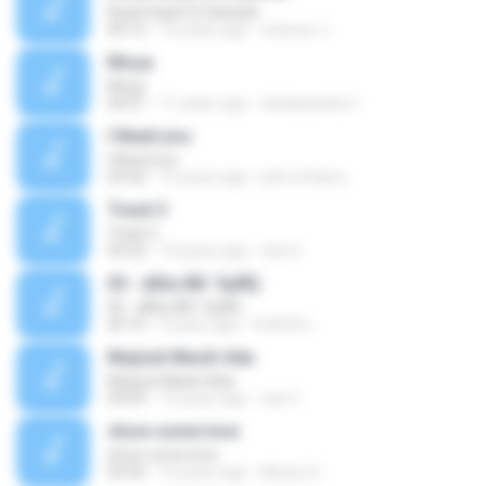
Kisah Kasih Di Sekolah
04:12
10 years ago
maruun J.
Moça
Moça
04:01
11 years ago
cleidepaulino1
I Need you
I Need you
03:42
15 years ago
john.efokwu
Track 5
Track 5
03:32
10 years ago
rian S.
05 - âÃ¤»ÃÐ¨ÓµÑÇ
05 - âÃ¤»ÃÐ¨ÓµÑÇ
05:10
9 years ago
จิรศักดิ์ ส.
Mujizat Masih Ada
Mujizat Masih Ada
04:04
12 years ago
van V.
show some love
show some love
03:56
10 years ago
Moses G.