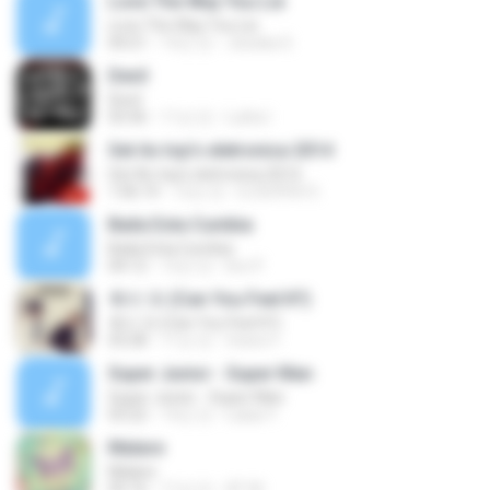
Love The Way You Lie
Love The Way You Lie
04:21
14년 전
Jessika S.
Devil
Devil
03:36
11년 전
Lulita I.
Set As top's eletronica 2014
Set As top's eletronica 2014
1:06:14
12년 전
DJSUPER S.
Baila Esta Cumbia
Baila Esta Cumbia
04:12
12년 전
lino P.
촉이 와 (Can You Feel It?)
촉이 와 (Can You Feel It?)
03:28
11년 전
triana Y.
Super Junior - Super Man
Super Junior - Super Man
03:22
14년 전
Lalaa Y.
Malare
Malare
05:16
11년 전
AT M.