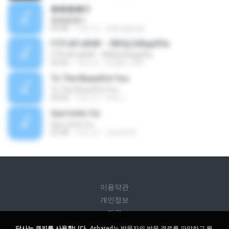
����Թ
����Թ
04:48
12년 전
salanajang2
ГСЎ«йУ«йН№ - Л№Щ БФаµНГм
ГСЎ«йУ«йН№ - Л№Щ БФаµНГм
03:45
14년 전
jindare_040
To The Beautiful You
To The Beautiful You
04:00
12년 전
Icha J.
Que tonto fui
Que tonto fui
02:38
16년 전
chucho51
이용약관
개인정보
지원
내 개인 정보를 판매하지 마십시오
당사는 쿠키를 사용합니다.
4shared는 방문자의 방문 경로를 파악하고 웹