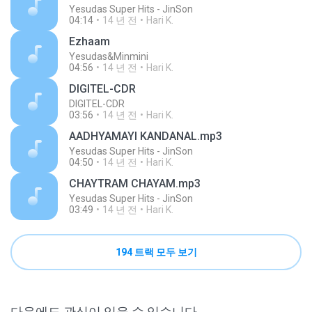
Yesudas Super Hits - JinSon
04:14
14 년 전
Hari K.
Ezhaam
Yesudas&Minmini
04:56
14 년 전
Hari K.
DIGITEL-CDR
DIGITEL-CDR
03:56
14 년 전
Hari K.
AADHYAMAYI KANDANAL.mp3
Yesudas Super Hits - JinSon
04:50
14 년 전
Hari K.
CHAYTRAM CHAYAM.mp3
Yesudas Super Hits - JinSon
03:49
14 년 전
Hari K.
194 트랙 모두 보기
다음에도 관심이 있을 수 있습니다