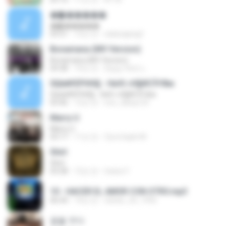
�Ҫ������
�Ҫ������
03:51
12년 전
salanajang2
Bonamana (MV Version)
Bonamana (MV Version)
04:38
10년 전
ธัญญารัตน์ แ.
ЅШи№ЕРНН§ - НкНї »Н§ИСЎґФм
ЅШи№ЕРНН§ - НкНї »Н§ИСЎґФм
03:46
12년 전
noo_dang123
Marry U
Marry U
03:17
11년 전
Zyra Gayle M.
Shirt
Shirt
03:28
12년 전
triana Y.
10 - HACER EL AMOR CON OTRO.mp3
06:44
14년 전
toledo_24_1992
꿈을 꾸다