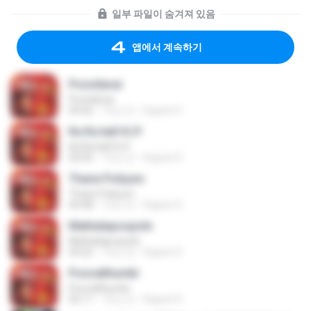
일부 파일이 숨겨져 있음
앱에서 계속하기
Poonilavai
Poonilavai
04:42
15년 전
Rajesh R.
Ka Ka kall-KJY
Ka Ka kall-KJY
04:05
15년 전
Rajesh R.
Thane Poliyum
Thane Poliyum
04:48
15년 전
Rajesh R.
Mathalapoopole
Mathalapoopole
04:22
15년 전
Rajesh R.
Poovalthumbi
Poovalthumbi
05:11
15년 전
Rajesh R.