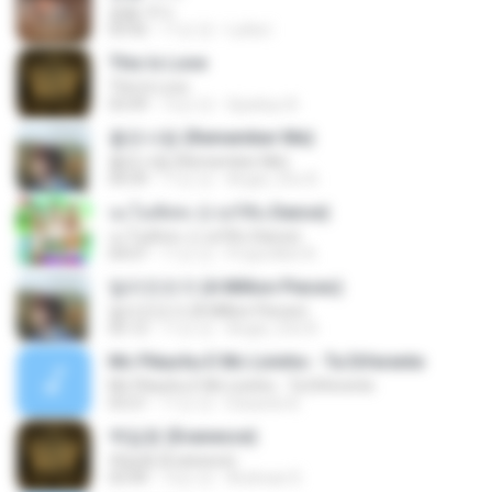
꿈을 꾸다
03:42
11년 전
Lulita I.
This Is Love
This Is Love
03:49
12년 전
Sparkyu 8.
좋은사람 (Remember Me)
좋은사람 (Remember Me)
04:39
11년 전
Angel_Cho 8.
นะโมตัสสะ (เวอร์ชั่น Dance)
นะโมตัสสะ (เวอร์ชั่น Dance)
04:07
11년 전
ProjectNot A.
밀리언조각 (A Million Pieces)
밀리언조각 (A Million Pieces)
05:12
11년 전
Angel_Cho 8.
Mc Pikachu E Mc Livinho - Ta Diferente
Mc Pikachu E Mc Livinho - Ta Diferente
03:21
11년 전
Eduardo B.
백일몽 (Evanesce)
백일몽 (Evanesce)
03:44
12년 전
Andrean D.