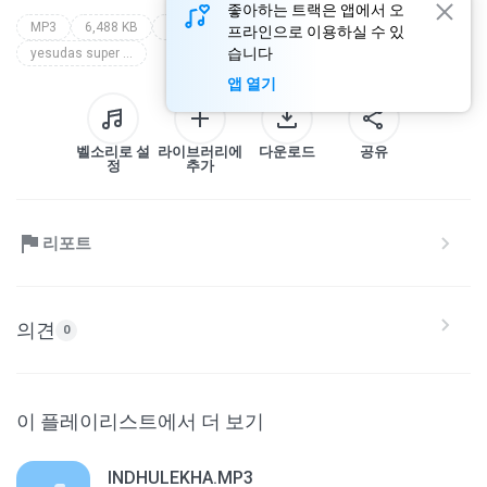
좋아하는 트랙은 앱에서 오
MP3
6,488 KB
Scar Vision
jinsonkmathew@gmail.com
프라인으로 이용하실 수 있
습니다
yesudas super hits - jinson
앱 열기
벨소리로 설
라이브러리에
다운로드
공유
정
추가
리포트
의견
0
이 플레이리스트에서 더 보기
INDHULEKHA.MP3