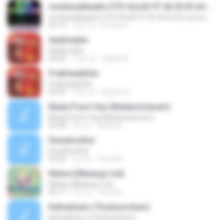
nombarakkaattu STR VisioN-97 46 30 63 64-www.strvision.tk
nombarakkaattu STR VisioN-97 46 30 63 64-www.strvision.tk
06:19
14년 전
strvision
Aadimukile
Aadimukile
03:49
15년 전
Rajesh R.
Prabhadathile
Prabhadathile
05:39
15년 전
Rajesh R.
Mada Prave Vaa (Madanolsavam)
Mada Prave Vaa (Madanolsavam)
04:38
2년 전
Abdul R.
Devadoothar
Devadoothar
05:06
2년 전
Vinod A.
Malare [Maango.me]
Malare [Maango.me]
05:17
2년 전
Vinod A.
Kelinalinam (Thulavarsham)
Kelinalinam (Thulavarsham)