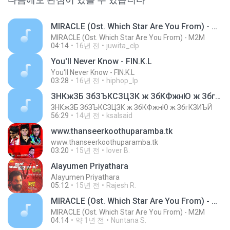
MIRACLE (Ost. Which Star Are You From) - M2M
MIRACLE (Ost. Which Star Are You From) - M2M
04:14
16년 전
juwita_clp
You'll Never Know - FIN.K.L
You'll Never Know - FIN.K.L
03:28
16년 전
hiphop_lp
ЗНКжЗБ ЗбЗЪКСЗЦЗК ж ЗбКФжнЮ ж ЗбгКЗИЪЙ
ЗНКжЗБ ЗбЗЪКСЗЦЗК ж ЗбКФжнЮ ж ЗбгКЗИЪЙ
56:29
14년 전
ksalsaid
www.thanseerkoothuparamba.tk
www.thanseerkoothuparamba.tk
03:20
15년 전
lover B.
Alayumen Priyathara
Alayumen Priyathara
05:12
15년 전
Rajesh R.
MIRACLE (Ost. Which Star Are You From) - M2M
MIRACLE (Ost. Which Star Are You From) - M2M
04:14
약 1년 전
Nuntana S.