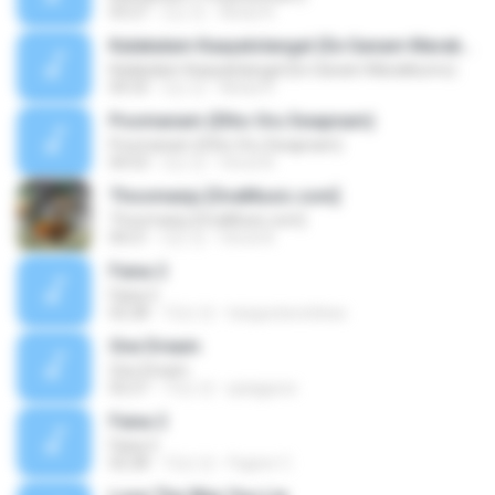
03:27
2년 전
Abdul R.
Kalakalam Kaayalolangal (Ee Ganam Marakkumo)
Kalakalam Kaayalolangal (Ee Ganam Marakkumo)
04:33
2년 전
Abdul R.
Poomanam (Etho Oru Swapnam)
Poomanam (Etho Oru Swapnam)
04:53
2년 전
Vinod A.
Thoomanju [OvaMusic.com]
Thoomanju [OvaMusic.com]
04:21
2년 전
Vinod A.
Faixa 2
Faixa 2
02:28
12년 전
luisgustavolobao
One Dream
One Dream
02:27
13년 전
ppiiggzzz
Faixa 2
Faixa 2
02:28
12년 전
Fagner C.