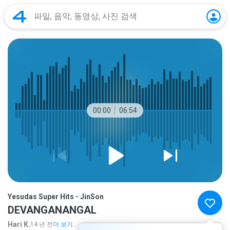
00:00
06:54
Yesudas Super Hits - JinSon
DEVANGANANGAL
Hari K.
14 년 전
더 보기...