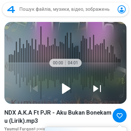
00:00
04:01
NDX A.K.A Ft PJR - Aku Bukan Bonekam
u (Lirik).mp3
Yaumul Furqon
8 років тому
більше...