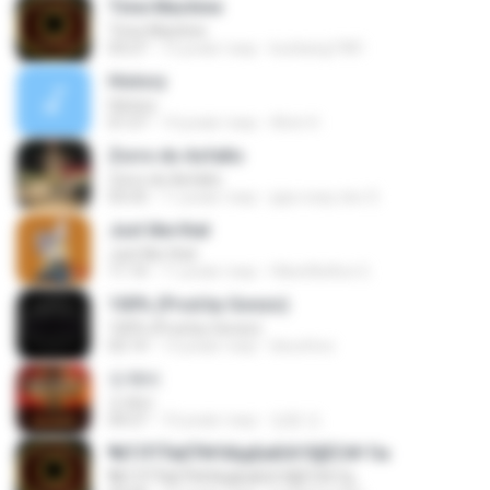
Time Machine
Time Machine
03:27
15 років тому
kunkang1981
History
History
01:57
14 років тому
Alvin H.
Zorro do Asfalto
Zorro do Asfalto
03:33
11 років тому
jaja crazy doc S.
Just like that
Just like that
11:14
11 років тому
HikenNoAce G.
100% (Prod.by Gonzo)
100% (Prod.by Gonzo)
02:14
13 років тому
ikeunhoo
도깨비
도깨비
04:27
10 років тому
정훈 안.
¶йТЛТЎвЕЎ№ХйдБиБХґЗ§ЁС№·Гм
¶йТЛТЎвЕЎ№ХйдБиБХґЗ§ЁС№·Гм