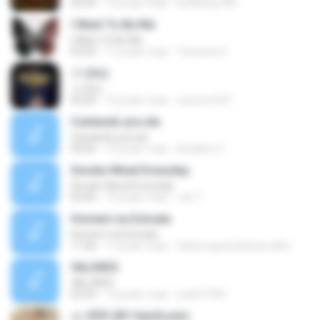
03:59
15 років тому
kunkang1981
I Want To Be Me
I Want To Be Me
03:24
11 років тому
Yessenia V.
가 (Go)
가 (Go)
03:20
12 років тому
nameun327
Cantando pra ela
Cantando pra ela
03:05
14 років тому
Ariádine V.
Smoke Weed Everyday
Smoke Weed Everyday
03:05
13 років тому
Jvb T.
Homem na Estrada
Homem na Estrada
11:06
17 років тому
fabionogueiradecarvalho
VALORES
VALORES
02:54
12 років тому
walef1996
เอาดีดีดิ (BY HanSooIn)