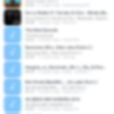
유레카 (Feat. Zion.T)
03:04
11 років тому
biiahmarques95
De La Ghetto Ft. Farruko & Zion - Mirala (By. JGalvezFlow)
De La Ghetto Ft. Farruko & Zion - Mirala (By. JGalvezFlow)
03:48
12 років тому
Norvin R.
The Next Episode
The Next Episode
02:26
14 років тому
lucasr32zi
Racionais MCs_Vida Loka (Parte 2 )
Racionais MCs_Vida Loka (Parte 2 )
05:50
11 років тому
dario.jjc
Hungria_vs_Racionais_Mc´s_( By_Dj Kio).mp3
04:35
17 років тому
Dj Kio - Contato: (.
Not Afraid (BpmMix_-_Dj Luaks Rox's )
Not Afraid (BpmMix_-_Dj Luaks Rox's )
05:14
15 років тому
classroom.11
#DJBISIO MIX-HUNGRIA 2016
#DJBISIO MIX-HUNGRIA 2016
04:45
10 років тому
Robson A.