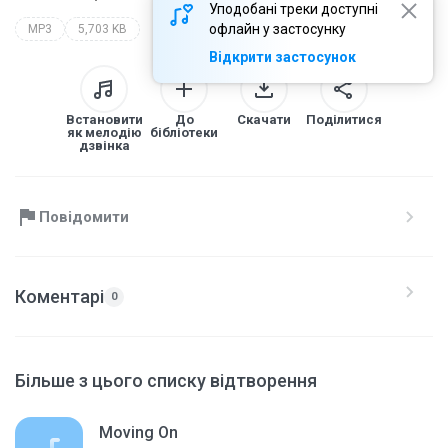
Уподобані треки доступні
офлайн у застосунку
MP3
5,703 KB
Відкрити застосунок
Встановити
До
Скачати
Поділитися
як мелодію
бібліотеки
дзвінка
Повідомити
Коментарі
0
Більше з цього списку відтворення
Moving On