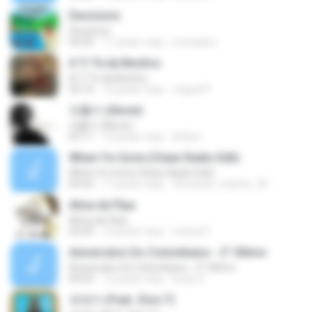
Decisions
Decisions
04:56
11 років тому
moraisleo
A Ti Te da Besitos
A Ti Te da Besitos
03:14
12 років тому
miguel P.
외톨이 (Alone)
외톨이 (Alone)
03:11
12 років тому
lynkun
When I'm Gone (Clean Radio Edit)
When I'm Gone (Clean Radio Edit)
04:42
11 років тому
fernando_mattos_94
Alma de Pipa
Alma de Pipa
03:09
10 років тому
Letícia P.
Aniversário Do Colombiano - 2° Último
Aniversário Do Colombiano - 2° Último
04:03
12 років тому
lucas S.
유레카 (Feat. Zion.T)