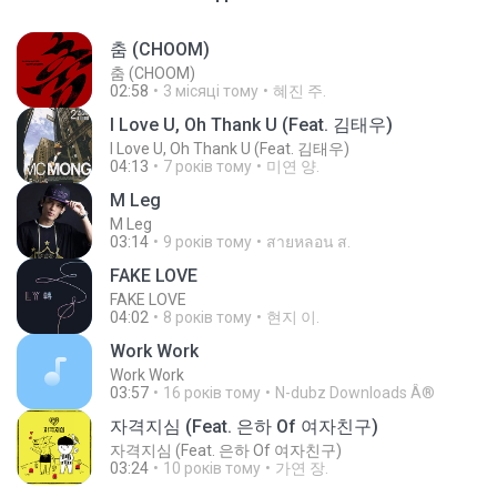
춤 (CHOOM)
춤 (CHOOM)
02:58
3 місяці тому
혜진 주.
I Love U, Oh Thank U (Feat. 김태우)
I Love U, Oh Thank U (Feat. 김태우)
04:13
7 років тому
미연 양.
M Leg
M Leg
03:14
9 років тому
สายหลอน ส.
FAKE LOVE
FAKE LOVE
04:02
8 років тому
현지 이.
Work Work
Work Work
03:57
16 років тому
N-dubz Downloads Â®
자격지심 (Feat. 은하 Of 여자친구)
자격지심 (Feat. 은하 Of 여자친구)
03:24
10 років тому
가연 장.