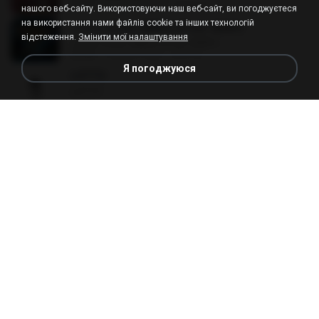
04:19
10 років тому
Rony S.
нашого веб-сайту. Використовуючи наш веб-сайт, ви погоджуєтеся
на використання нами файлів cookie та інших технологій
리무진 (Feat. MINO) (Prod. GRAY)
відстеження.
Змінити мої налаштування
리무진 (Feat. MINO) (Prod. GRAY)
03:40
5 років тому
관욱 김.
Я погоджуюся
LOTTO
LOTTO
03:08
10 років тому
Sasicha T.
วายร้าย (feat. SD Thaitanium)
วายร้าย (feat. SD Thaitanium)
03:28
10 років тому
M I.
El Dolor Del Micro (feat. Julieta Venegas)
El Dolor Del Micro (feat. Julieta Venegas)
04:36
14 років тому
andreimerino
Let Me
Let Me
03:21
10 років тому
th Y.
Pretty Hurts
Pretty Hurts
03:03
11 років тому
tee L.
Gospel Top 10 Black 2009