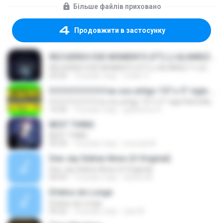
Більше файлів приховано
Продовжити в застосунку
RECUERDO ESE MOMENTO (FT) (J.ALVAREZ Y LUI-G 21 PLUS)
RECUERDO ESE MOMENTO (FT) (J.ALVAREZ Y LUI-G 21 PLUS)
03:56
15 років тому
Crider V.
0 0 0 0 0 0 0 0 0 eu sou artigo 157 o 5° vigia RaCioNaiS MCS
0 0 0 0 0 0 0 0 0 eu sou artigo 157 o 5° vigia RaCioNaiS MCS
14:36
13 років тому
guilherme S.
BEST THING
BEST THING
03:34
13 років тому
monrak M.
Dee Jay Sidinei Alves (O Original)
Dee Jay Sidinei Alves (O Original)
04:53
15 років тому
nisitmodi
Efeitos do Longe
Efeitos do Longe
03:22
10 років тому
caio M.