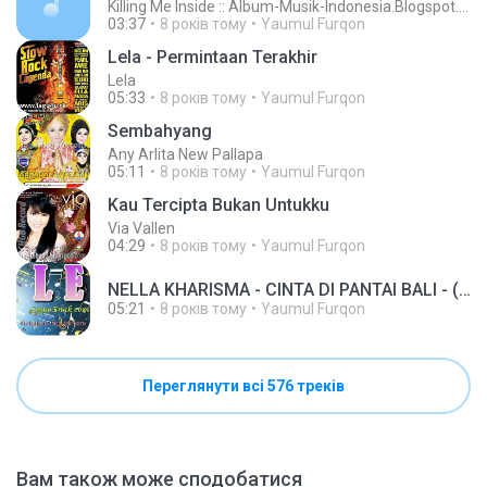
Killing Me Inside :: Album-Musik-Indonesia.Blogspot.com
03:37
8 років тому
Yaumul Furqon
Lela - Permintaan Terakhir
Lela
05:33
8 років тому
Yaumul Furqon
Sembahyang
Any Arlita New Pallapa
05:11
8 років тому
Yaumul Furqon
Kau Tercipta Bukan Untukku
Via Vallen
04:29
8 років тому
Yaumul Furqon
NELLA KHARISMA - CINTA DI PANTAI BALI - (OM LAGISTA).mp3
05:21
8 років тому
Yaumul Furqon
Переглянути всі 576 треків
Вам також може сподобатися