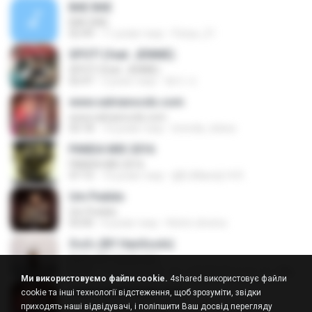
BAE BAE
BAE BAE
02:49
11 років тому
Fistya_21
SPOT! (feat. JENNIE)
SPOT! (feat. JENNIE)
02:47
2 роки тому
혜지 서.
www.salvianocds.com
www.salvianocds.com
03:18
10 років тому
brenda_teless
PANDA MIX 2016
PANDA MIX 2016
47:15
10 років тому
@DJMandy14 R.
Um Pedido
Um Pedido
03:00
6 років тому
Kelvin oliveira
คิดดัง (BY HanSooIn)
คิดดัง (BY HanSooIn)
03:05
10 років тому
◣ ๏ HanSooIn สาขา 2 ๏ ◥ ◣.
Ми використовуємо файли cookie.
4shared використовує файли
www.salvianocds.com
cookie та інші технології відстеження, щоб зрозуміти, звідки
www.salvianocds.com
приходять наші відвідувачі, і поліпшити Ваш досвід перегляду