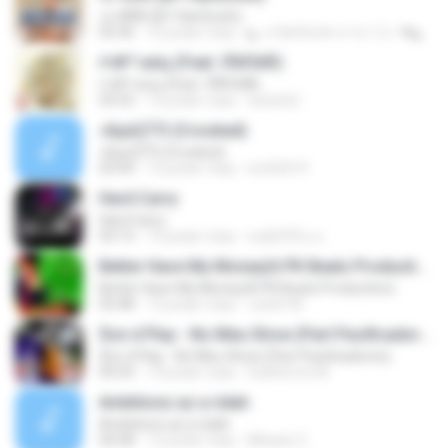
เอาดีดีดิ (BY HanSooIn)
03:36
10 років тому
◣ ๏ HanSooIn สาขา 2 ๏ ◥ ◣.
ґ«№°»юїц (Feat. їЎАПё®)
ґ«№°»юїц (Feat. їЎАПё®)
03:53
12 років тому
swisshj1
»ßµüÇÏ°Ô (Crooked)
»ßµüÇÏ°Ô (Crooked)
03:44
13 років тому
sm02019
Hard Carry
Hard Carry
03:13
10 років тому
อม&#39;ม ย.
Better Have My Money(A PK Beatz Production)
Better Have My Money(A PK Beatz Production)
03:48
12 років тому
Justin M.
$on d Play - No Meu Show (Part Pacificadores)
$on d Play - No Meu Show (Part Pacificadores)
04:35
14 років тому
Guilherme M.
Ambitionz az a ridah
Ambitionz az a ridah
04:28
12 років тому
MiisaeL E.