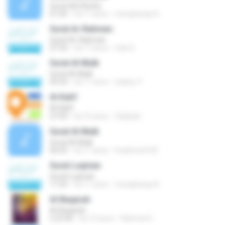
Surat Ad-Dhuha
01:05
há 11 anos
mengharap A.
Surat Ar-Rahman
Surat Ar-Rahman
07:54
há 17 anos
rizki S.
Surat Al-Mulk
Surat Al-Mulk
05:54
há 11 anos
wahyu Y.
Al-Kahf
Al-Kahf
27:03
há 15 anos
3taibiah .
Surat Al-Mulk
Surat Al-Mulk
06:03
há 17 anos
hnahmed129
Surat Luqman
Surat Luqman
11:55
há 11 anos
mengharap A.
Al-Baqarah
Al-Baqarah
2:23:44
há 12 anos
Rahmat H.