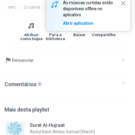
As músicas curtidas estão
MP3
27,638 KB
Quran
abdul basit abdus samad [warsh]
quran
disponíveis offline no
aplicativo
Abrir aplicativo
Atribuir
Para a
Baixar
Compartilhe
como toque
biblioteca
Denunciar
Comentários
0
Mais desta playlist
Surat Al-Hujraat
Abdul Basit Abdus Samad [Warsh]