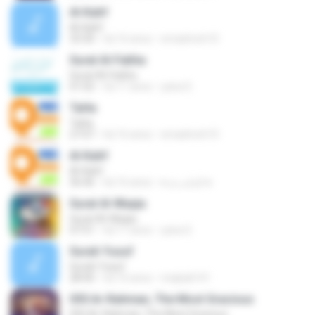
Al-Kahf
Al-Kahf
33:30
há 16 anos
emadmoh10
Surat Al-Fatiha
Surat Al-Fatiha
01:02
há 11 anos
yana S.
Ta­Ha
Ta­Ha
27:07
há 16 anos
emadmoh10
Al-Kahf
Al-Kahf
36:46
há 16 anos
● الماسـ هـ ●
Surat Al-Waqia
Surat Al-Waqia
07:51
há 11 anos
yana S.
Surah Yusuf
Surah Yusuf
28:40
há 16 anos
miqbali141
055 Ar-Rahman, The Most Gracious
055 Ar-Rahman, The Most Gracious