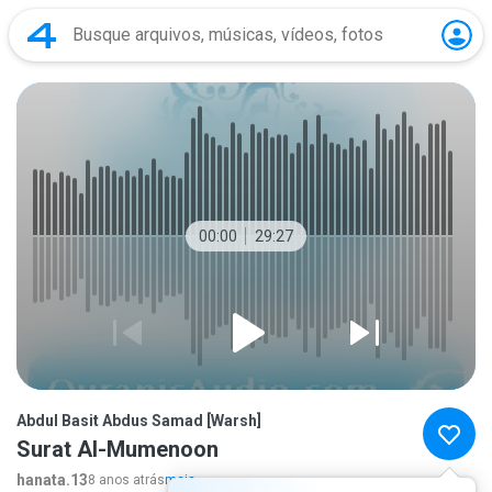
00:00
29:27
Abdul Basit Abdus Samad [Warsh]
Surat Al-Mumenoon
hanata.13
8 anos atrás
mais...