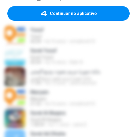
Continuar no aplicativo
Yusuf
Yusuf
42:04
há 16 anos
emadmoh10
Surat Yusuf
Surat Yusuf
42:04
há 16 anos
Bakr A.
بداية سورة مريم بصوت وديع اليمني
بداية سورة مريم بصوت وديع اليمني
11:00
há 12 anos
abeeraloshan
Maryam
Maryam
21:22
há 16 anos
emadmoh10
Surat Al-Baqara
Surat Al-Baqara
1:58:04
há 11 anos
yana S.
Surat Ad-Dhuha