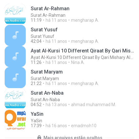
Surat Ar-Rahman
Surat Ar-Rahman
11:19
há 11 anos
mengharap A.
Surat Yusuf
Surat Yusuf
42:04
há 11 anos
mengharap A.
Ayat Al-Kursi 10 Different Qiraat By Qari Mishary Al-Rashid Al Afasy
Ayat Al-Kursi 10 Different Qiraat By Qari Mishary Al-Rashid Al Afasy
11:26
há 11 anos
Nina A.
Surat Maryam
Surat Maryam
21:22
há 11 anos
mengharap A.
Surat An-Naba
Surat An-Naba
04:52
há 13 anos
ahmad muhammad M.
Ya­Sin
Ya­Sin
17:39
há 16 anos
emadmoh10
Mais arquivos estão ocultos