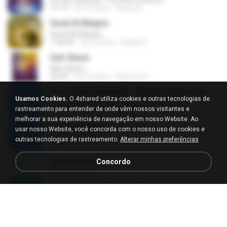
11:19
há 10 anos
Hasrul H.
Surat Al-Baqara
Surat Al-Baqara
1:32:09
há 13 anos
khalid S.
Ash-Shura
Ash-Shura
22:42
há 12 anos
Rahmat H.
055 SURAH RAHMAN - Shiadownload.com
Usamos Cookies.
O 4shared utiliza cookies e outras tecnologias de
055 SURAH RAHMAN - Shiadownload.com
rastreamento para entender de onde vêm nossos visitantes e
15:13
há 14 anos
mrqur
melhorar a sua experiência de navegação em nosso Website. Ao
Surah Al-Mulk
usar nosso Website, você concorda com o nosso uso de cookies e
Surah Al-Mulk
outras tecnologias de rastreamento.
Alterar minhas preferências
05:59
há 15 anos
Melissa A.
Surat An-Nisa
Concordo
Surat An-Nisa
1:19:57
há 17 anos
Bakr A.
Al-Buruj
Al-Buruj
03:07
há 13 anos
ahmad muhammad M.