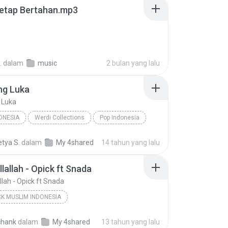
Tetap Bertahan.mp3
.
dalam
music
2 bulan yang lalu
ng Luka
 Luka
ONESIA
Werdi Collections
Pop Indonesia
g Luka
Ratih Purwasih
tya S.
dalam
My 4shared
14 tahun yang lalu
llallah - Opick ft Snada
allah - Opick ft Snada
K MUSLIM INDONESIA
RELIGI DJ ANCY MP3-MUSIKINDONESIA.BLOGSPOT.COM
2009
chank
dalam
My 4shared
13 tahun yang lalu