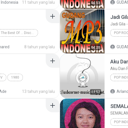
 Indonesia
11 tahun yang lalu
04:53
POP ROC
Jadi Gil
Jadi Gila 
Ada Band The Best Of ... Discography
POP ROC
 Indonesia
2009
hared
8 tahun yang lalu
04:20
Aku Dan
Aku Dan P
IV
1980
POP IND
p Indonesia
Ebiet G Ade
Pop Indo
 Ade
13 tahun yang lalu
Arland
03:52
SEMALA
SEMALAM
POP IND