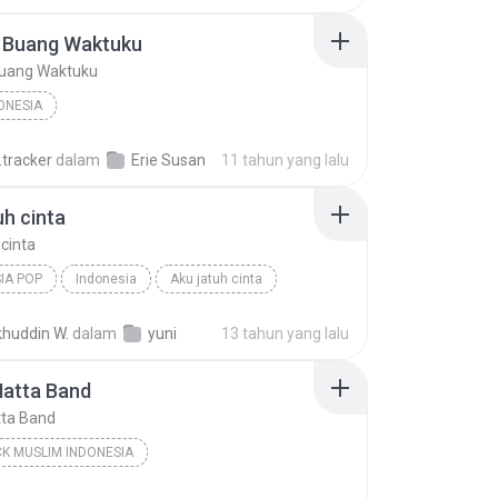
lallah - Opick ft Snada
 Buang Waktuku
K MUSLIM INDONESIA
Opick
uang Waktuku
ONESIA
.tracker
dalam
Erie Susan
11 tahun yang lalu
uh cinta
 cinta
IA POP
Indonesia
Aku jatuh cinta
a Pop
Yuni Shara
khuddin W.
dalam
yuni
13 tahun yang lalu
Matta Band
tta Band
K MUSLIM INDONESIA
RELIGI DJ ANCY MP3-MUSIKINDONESIA.BLOGSPOT.COM
2009
Matta Band