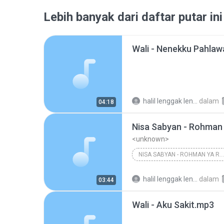
Lebih banyak dari daftar putar ini
Wali - Nenekku Pahla
halil lenggak lenggok
dalam
04:18
Nisa Sabyan - Rohman
<unknown>
NISA SABYAN - ROHMAN YA ROHMAN
halil lenggak lenggok
dalam
03:44
Wali - Aku Sakit.mp3