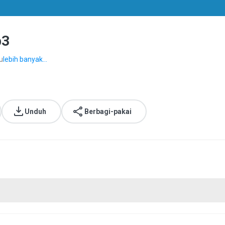
p3
u
lebih banyak...
Unduh
Berbagi-pakai