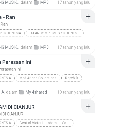
GUDANG MUSIK INDONESIA
dalam
MP3
17 tahun yang lalu
K MUSLIM INDONESIA
Do'a - Matta Band
a - Ran
- Ran
K INDONESIA
DJ ANCY MP3-MUSIKINDONESIA.BLOGSPOT.COM
POP ROCK INDONESIA
Ran
Jadi Gila - Ran
GUDANG MUSIK INDONESIA
dalam
MP3
17 tahun yang lalu
 Perasaan Ini
erasaan Ini
ONESIA
Mp3 Arland Collections
Repvblik
nesia
Aku Dan Perasaan Ini
 A.
dalam
My 4shared
10 tahun yang lalu
M DI CIANJUR
 DI CIANJUR
ONESIA
Best of Victor Hutabarat ::: Sari kartini BTA:21:04:2012 :::