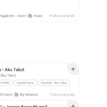
nggak lenggok
dalam
music
8 tahun yang lalu
k - Aku Takut
- Aku Takut
K BAND
republik band
Repvblik - Aku Takut
34
dalam
My 4shared
7 tahun yang lalu
™ • Jangan Bersedih.mp3