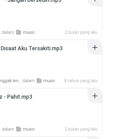
.
dalam
music
2 bulan yang lalu
- Disaat Aku Tersakiti.mp3
halil lenggak lenggok
dalam
music
8 tahun yang lalu
 - Pahit.mp3
.
dalam
music
2 bulan yang lalu