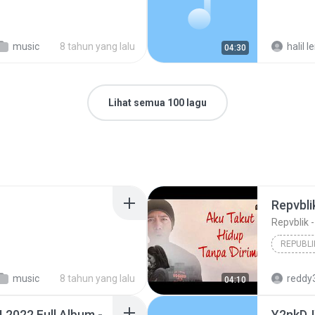
music
8 tahun yang lalu
halil le
04:30
Lihat semua 100 lagu
Repvbli
Repvblik 
REPUBLI
music
8 tahun yang lalu
reddy
04:10
AKUSTIK CAFE SANTAI 2022 Full Album - AKUSTIK LAGU INDONESIA- Top Lagu Pop Indon_256k
Y2nkDJ