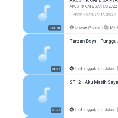
AKUSTIK CAFE SANTAI 2022 FULL A
AKUSTIK CAFE SANTAI 2022 Full A
Dhonie W.
dalam
My 4
1:24:10
AKUSTIK CAFE SANTAI 2022 Full Album - AKUSTIK L
Tarzan Boys - Tunggu 
halil lenggak lenggok
dalam
04:07
ST12 - Aku Masih Say
halil lenggak lenggok
dalam
03:57