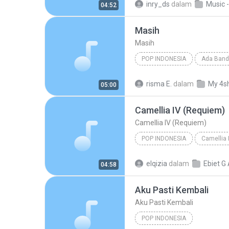
inry_ds
dalam
Music -
04:52
Masih
Masih
POP INDONESIA
Ada Band
Masih
Pop
risma E.
dalam
My 4s
05:00
Camellia IV (Requiem)
Camellia IV (Requiem)
POP INDONESIA
Camellia 
Camellia IV (Requiem)
Po
elqizia
dalam
Ebiet G
04:58
Aku Pasti Kembali
Aku Pasti Kembali
POP INDONESIA