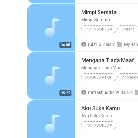
Mimpi Semata
Mimpi Semata
POP INDONESIA
Bintang
Pop Indonesia
Dadali Ban
ruDY S.
dalam
My 4sh
04:05
Mengapa Tiada Maaf
Mengapa Tiada Maaf
INDONESIA POP
Indonesi
Indonesia Pop
Yuni Shara
miftakhuddin W.
dalam
05:27
Aku Suka Kamu
Aku Suka Kamu
POP INDONESIA