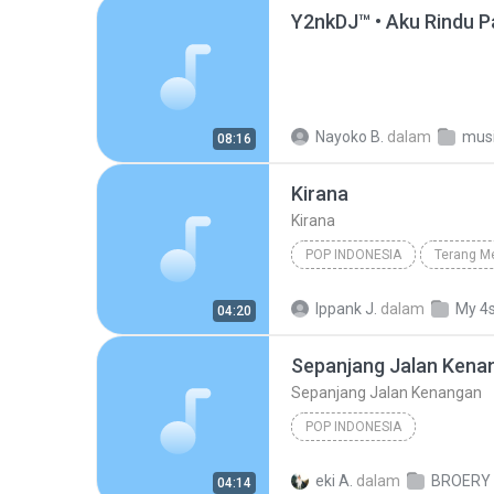
Y2nkDJ™ • Aku Rindu 
Nayoko B.
dalam
musi
08:16
Kirana
Kirana
POP INDONESIA
Terang M
Pop Indonesia
Kirana
Ippank J.
dalam
My 4
04:20
Sepanjang Jalan Kena
Sepanjang Jalan Kenangan
POP INDONESIA
eki A.
dalam
04:14