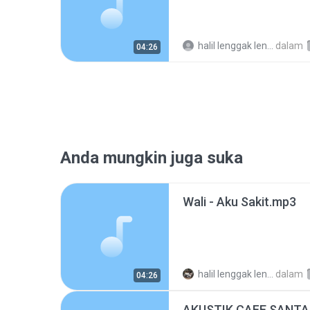
halil lenggak lenggok
dalam
04:26
Anda mungkin juga suka
Wali - Aku Sakit.mp3
halil lenggak lenggok
dalam
04:26