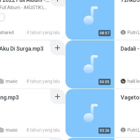
AKUSTIK CAFE SANTAI 2022 Full Album - AKUSTIK LAGU INDONESIA- Top Lagu Pop Indon_256k
LBUM
lbum
shared
4 tahun yang lalu
Putri L
08:07
AGU...
Aku Di Surga.mp3
Dadali 
music
8 tahun yang lalu
04:05
ang.mp3
Vagetoz
music
8 tahun yang lalu
Putri L
03:26