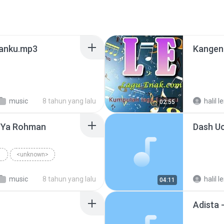
wanku.mp3
Kangen
music
8 tahun yang lalu
halil le
02:55
 Ya Rohman
Dash U
<unknown>
music
8 tahun yang lalu
halil le
04:11
Adista 