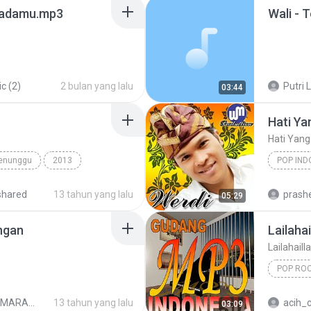
Padamu.mp3
Wali - 
c (2)
2 bulan yang lalu
Putri L
03:44
Hati Ya
Hati Yang
enunggu
2013
POP IND
Noah Band
Hati Yan
shared
13 tahun yang lalu
prashe
05:29
ngan
Lailahai
Lailahaill
POP ROC
BROERY MARANTIKA
13 tahun yang lalu
acih_
03:09