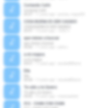
Cortando Café
Cortando Café
03:37
11 years ago
pumas_miguel93
COSA BUENA ES SER CASADO
COSA BUENA ES SER CASADO
02:47
13 years ago
JOSE V.
que vienes a buscar
que vienes a buscar
03:06
11 years ago
julvio L.
a mi majara
a mi majara
04:07
17 years ago
anuska85bena
Ella
Ella
04:30
17 years ago
anuska85bena
Te odio y te Quiero
Te odio y te Quiero
03:05
15 years ago
maresaseled
012 - CHAN CON CHAN