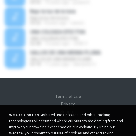
04:55
10 years ago
juranis R.
Bajo la luz de la luna
Bajo la luz de la luna
03:22
8 years ago
Laura L.
UNA COLEADA EFECTIVA
UNA COLEADA EFECTIVA
02:38
13 years ago
JOSE V.
GALLOS DE UNA MISMA PLUMA
GALLOS DE UNA MISMA PLUMA
03:18
11 years ago
eliel javier U.
Terms of Use
Privacy
Support
We Use Cookies.
4shared uses cookies and other tracking
Do not sell my personal information
technologies to understand where our visitors are coming from and
Do not share my personal information
improve your browsing experience on our Website. By using our
Website, you consent to our use of cookies and other tracking