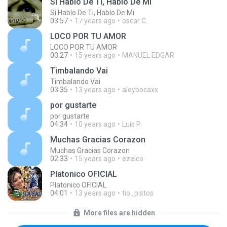
Si Hablo De Ti, Hablo De Mi
Si Hablo De Ti, Hablo De Mi
03:57
17 years ago
oscar C.
LOCO POR TU AMOR
LOCO POR TU AMOR
03:27
15 years ago
MANUEL EDGAR
Timbalando Vai
Timbalando Vai
03:35
13 years ago
aleybocaxx
por gustarte
por gustarte
04:34
10 years ago
Luis P.
Muchas Gracias Corazon
Muchas Gracias Corazon
02:33
15 years ago
ezelco
Platonico OFICIAL
Platonico OFICIAL
04:01
13 years ago
tio_pistos
More files are hidden