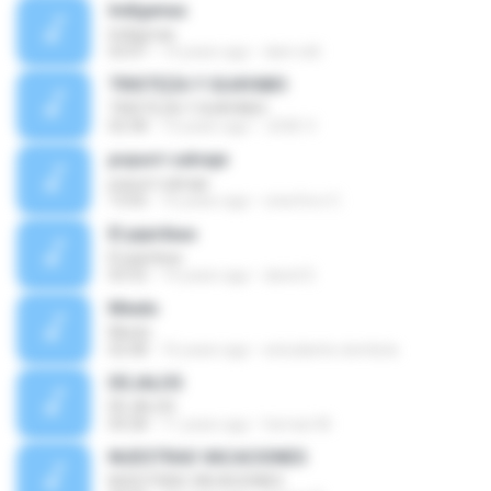
Indígenas
Indígenas
03:07
14 years ago
dani-eld
TRISTEZA Y GUAYABO
TRISTEZA Y GUAYABO
02:58
13 years ago
JOSE V.
popurri salvaje
popurri salvaje
13:05
10 years ago
crisoforo C.
El pipiribao
El pipiribao
03:52
14 years ago
david S.
Miedo
Miedo
02:08
16 years ago
estudante.cientista
DEJALOS
DEJALOS
04:28
11 years ago
hernan M.
NUESTRAS VACACIONES
NUESTRAS VACACIONES