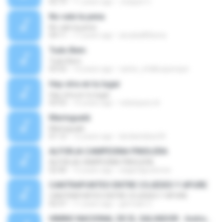
02:19
11 years ago
Joaquin C.
No vale la pena
No vale la pena
04:11
17 years ago
anuska85bena
Tudo Bem
Tudo Bem
03:53
14 years ago
carlos_efalbuquerque
Hay otra en tu lugar
Hay otra en tu lugar
03:53
14 years ago
velazquez.dr
Maringualá
Maringualá
01:12
12 years ago
landaetaluis34
ALFORJA CAMPESINA PINOLERA
ALFORJA CAMPESINA PINOLERA
02:40
15 years ago
edgardgcolomer
CANTRAPUNTEO ENTRE COJEDES Y APURE
CANTRAPUNTEO ENTRE COJEDES Y APURE
02:57
11 years ago
germain C.
HIMNO NACIONAL DE EL SALVADOR - Instrumental