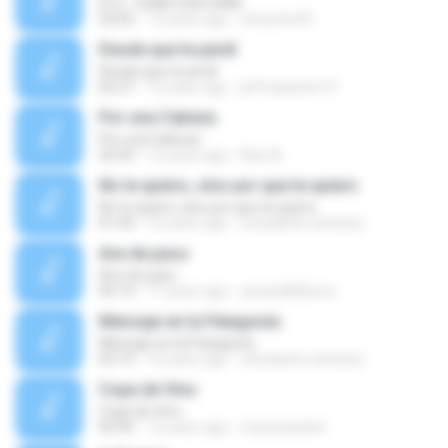
012 - CHAN CON CHAN
02:05
13 years ago
nietzche30
Desde que te perdí
Desde que te perdí
02:27
13 years ago
jeffreykewin15
Por una Cabeza
Por una Cabeza
02:43
16 years ago
Raul A.
No te quiero, sino por que te quiero
No te quiero, sino por que te quiero
01:43
16 years ago
estudante.cientista
Ave de paso
Ave de paso
04:14
17 years ago
anuska85bena
Mensaje en la Patagonia
Mensaje en la Patagonia
03:19
16 years ago
estudante.cientista
Copa de Vino
Copa de Vino
02:45
15 years ago
maresaseled