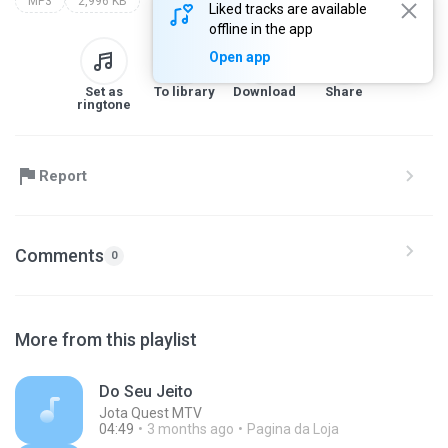
MP3
2,996 KB
Liked tracks are available
offline in the app
Open app
Set as
To library
Download
Share
ringtone
Report
Comments
0
More from this playlist
Do Seu Jeito
Jota Quest MTV
04:49
3 months ago
Pagina da Loja