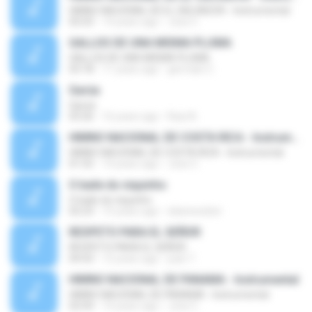
HIMNO NACIONAL DE EL SALVADOR - Instrumental
05:03
14 years ago
Jose C.
GALLOS DE UNA MISMA PLUMA
GALLOS DE UNA MISMA PLUMA
03:18
11 years ago
germain C.
Garúa
Garúa
03:26
16 years ago
Raul A.
HIMNO NACIONAL DE COSTA RICA - Instrumental
HIMNO NACIONAL DE COSTA RICA - Instrumental
01:55
14 years ago
Jose C.
O baile do niquinho
O baile do niquinho
02:23
15 years ago
elianeweber
RESPETO PARA EL SEÑOR
RESPETO PARA EL SEÑOR
04:43
12 years ago
juan T.
HIMNO NACIONAL DE PANAMA - Instrumental
HIMNO NACIONAL DE PANAMA - Instrumental
02:04
14 years ago
Jose C.