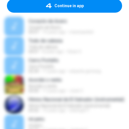
Continue in app
Corazón de Acero
Corazón de Acero
03:07
15 years ago
maresaseled
Todo de cabeza
Todo de cabeza
04:07
8 years ago
César G.
Cerro Porteño
Cerro Porteño
02:34
17 years ago
eduardo.gomezg
Acordei o vento
Acordei o vento
05:00
17 years ago
Jozie V.
Himno Nacional de El Salvador (instrumental)
Himno Nacional de El Salvador (instrumental)
05:02
15 years ago
edwingd71
mi peru
mi peru