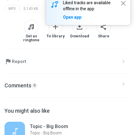
Liked tracks are available
offline in the app
MP3
5,143 KB
Open app
Set as
To library
Download
Share
ringtone
Report
Comments
0
You might also like
Topic - Big Boom
Topic - Big Boom