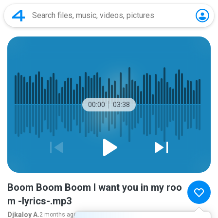
00:00
03:38
Boom Boom Boom I want you in my roo
m -lyrics-.mp3
Djkaloy A.
2 months ago
more...