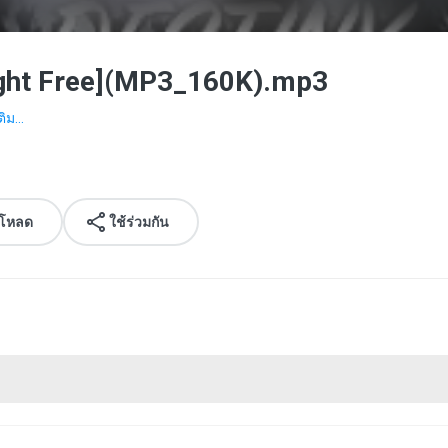
ight Free](MP3_160K).mp3
ติม...
์โหลด
ใช้ร่วมกัน