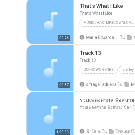
That's What I Like
That's What I Like
MUSICCHARTMP3DOWNLOADER
That's What I Like
Maria Eduarda Neves Gomes
ใน
03:26
Track 13
Track 13
UNKNOWN GENRE
shirley
Unknown Genre
s.fraga_adriana
ใน
M
03:57
ฟ้าใส ค.
ใน
โฟลเดอร์ใ
1:00:33