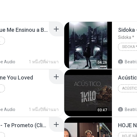
Raí Saia Rodada - Já Que Me Ensinou a Beber [Vídeo
Sidoka *
BEBER [VÍDEO
SIDOKA 
e Audio
1 หนึ่งปีที่ผ่านมา
Beatri
04:26
one You Loved
e Audio
1 หนึ่งปีที่ผ่านมา
Beatri
03:47
Dennis & MC Don Juan - Te Prometo (Clipe Oficial)