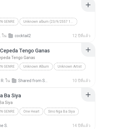
N GENRE
Unknown album (23/9/2557 12:59:08)
artist
Track 5
Unknown genre
.
ใน
cocktail2
12 ปีที่แล้ว
 Cepeda Tengo Ganas
epeda Tengo Ganas
N GENRE
Unknown Album
Unknown Artist
 Genre
Andres Cepeda Tengo Ganas
 R.
ใน
Shared from SM-J700M
10 ปีที่แล้ว
a Ba Siya
Ba Siya
N GENRE
One Heart
Sino Nga Ba Siya
 genre
Sarah Geronimo
ne S.
14 ปีที่แล้ว