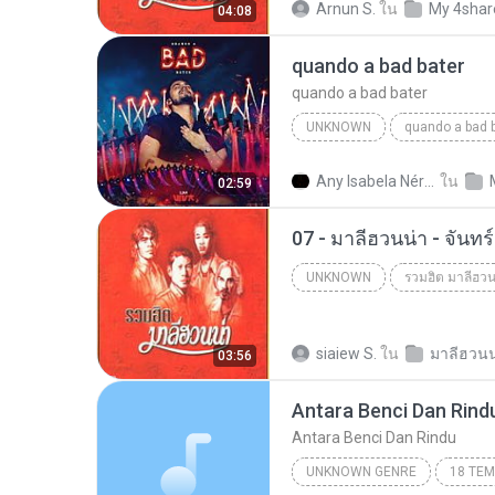
Arnun S.
ใน
My 4shar
04:08
quando a bad bater
quando a bad bater
UNKNOWN
quando a bad 
quando a bad bater
m.you
Any Isabela Néri Castilho
ใน
02:59
07 - มาลีฮวนน่า - จันท
UNKNOWN
รวมฮิต มาลีฮวน
Unknown
siaiew S.
ใน
03:56
Antara Benci Dan Rind
Antara Benci Dan Rindu
UNKNOWN GENRE