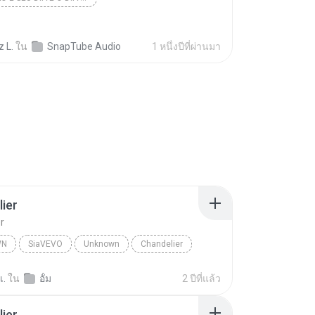
z L.
ใน
SnapTube Audio
1 หนึ่งปีที่ผ่านมา
ier
r
WN
SiaVEVO
Unknown
Chandelier
เ.
ใน
อั้ม
2 ปีที่แล้ว
ier