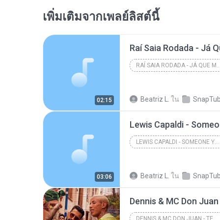
เพิ่มเติมจากเพลย์ลิสต์นี้
RAÍ SAIA RODADA - JÁ QUE ME ENSINOU A 
Beatriz L.
ใน
SnapTub
02:15
Lewis Capaldi - Some
LEWIS CAPALDI - SOMEONE YOU LOVED
Beatriz L.
ใน
SnapTub
03:06
DENNIS & MC DON JUAN - TE PROMETO (CLIPE OFICIAL)