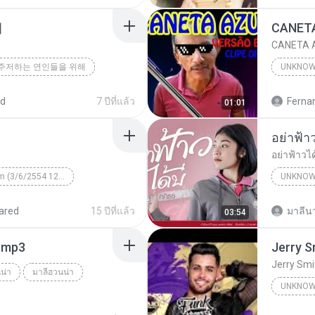
해
CANETA A
주저하는 연인들을 위해
UNKNO
ed
7 ปีที่แล้ว
01:01
อย่าฟ้าวไ
Unknown Album (3/6/2554 12:50:57)
UNKNO
 КВТБ
¤¹ÁÕ»ÃÐÇÑµÔ
ared
15 ปีที่แล้ว
มาลีนา
03:54
า.mp3
Jerry Smi
น่า
มาลีฮวนน่า
UNKNO