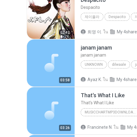
Despacito
제이플라
Despacito
희영 이.
ใน
My 4shar
02:42
janam janam
janam janam
UNKNOWN
dilwaale
pritam、arijit singh、antara mitra
Ayaz K.
ใน
My 4share
03:58
That's What I Like
That's What I Like
MUSICCHARTMP3DOWNLOADER
That's What I Like
Francinete N.
ใน
My 4
03:26