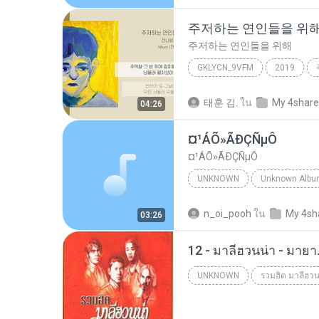
주저하는 연인들을 위
주저하는 연인들을 위해
GKLYCN_9VFM
2019
잔나비
태훈 김.
ใน
My 4shar
04:26
¤¹ÁÕ»ÃÐÇÑµÔ
¤¹ÁÕ»ÃÐÇÑµÔ
UNKNOWN
Unknown
ЛЕЗ§дЎи НТГм
n_oi_pooh
ใน
My 4sh
03:26
12 - มาลีฮวนน่า - มาย
UNKNOWN
รวมฮิต มาลีฮวน
Unknown