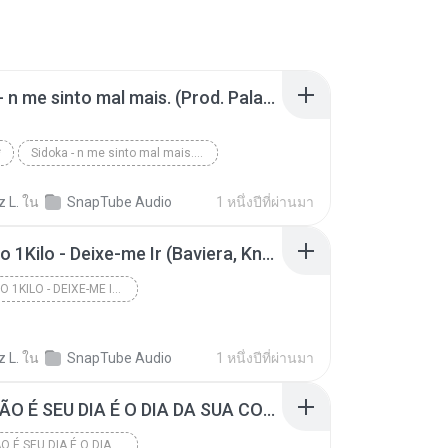
Sidoka - n me sinto mal mais. (Prod. Palaze)
*
Sidoka - n me sinto mal mais. (Prod. Palaze)
z L.
ใน
SnapTube Audio
1 หนึ่งปีที่ผ่านมา
Acústico 1Kilo - Deixe-me Ir (Baviera, Knust e Pablo Martins)
ACÚSTICO 1KILO - DEIXE-ME IR (BAVIERA, KNUST E PAB...
z L.
ใน
SnapTube Audio
1 หนึ่งปีที่ผ่านมา
HOJE NÃO É SEU DIA É O DIA DA SUA COLEGA, É TEGA É TEGA ( HIT TIK TOK )
HOJE NÃO É SEU DIA É O DIA DA SUA COLEGA, É TEGA É...