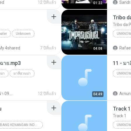
ed
12 ปีที่แล้ว
Sandr
01:22
Canal F
Tribo da P
bater
Unknown
UNKNO
tube.com
My 4shared
7 ปีที่แล้ว
Rafael
04:08
ร์ฉาย.mp3
11 - มา
น่า
มาลีฮวนน่า
UNKNO
Unknow
มาลีฮวนน่า 09 ชุด รวมฮิตเพลง มาลีฮวนน่า
12 ปีที่แล้ว
Arnun
04:49
u
Track 1
Track 1
18 TEMBANG KENANGAN INDONESIA 70-80 VOL.1
UNKNOW