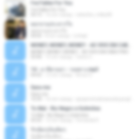
I've Fallen For You
I've Fallen For You
04:15
16 лет назад
celestine_milby08
ดอกจานประหารใจ
ดอกจานประหารใจ
04:05
8 лет назад
Lichapl
MONEY, MONEY, MONEY - AO VIVO EM CABO FRIO
MONEY, MONEY, MONEY - AO VIVO EM CABO FRIO
03:46
15 лет назад
Carlos C.
14 - มาลีฮวนน่า - รอยทาง.mp3
04:02
12 лет назад
Arnun S.
Sara-me
Sara-me
10:39
16 лет назад
igrejametodistawesleyanajf_min.louvor
To Mal - Rio Negro e Solimões
To Mal - Rio Negro e Solimões
03:25
12 лет назад
Fernanda R.
รักเต็มๆเจ็บเต็มๆ
รักเต็มๆเจ็บเต็มๆ