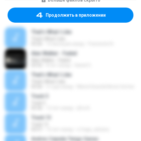
Больше файлов скрыто
Продолжить в приложении
That's What I Like
That's What I Like
03:26
10 месяцев назад
Francinete N.
Alan Walker - Faded
Alan Walker - Faded
03:32
8 лет назад
Daniel G.
That's What I Like
That's What I Like
03:26
2 года назад
Maria Eduarda Neves Gomes
Track 5
Track 5
05:36
12 лет назад
ji5ra A.
Track 13
Track 13
03:57
15 лет назад
s.fraga_adriana
Andres Cepeda Tengo Ganas