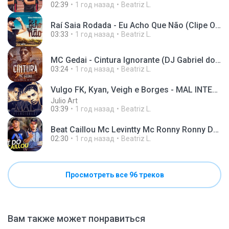
02:39
1 год назад
Beatriz L.
Raí Saia Rodada - Eu Acho Que Não (Clipe Oficial)
03:33
1 год назад
Beatriz L.
MC Gedai - Cintura Ignorante (DJ Gabriel do Borel)
03:24
1 год назад
Beatriz L.
Vulgo FK, Kyan, Veigh e Borges - MAL INTENCIONADA (Áudio Oficial)
Julio Art
03:39
1 год назад
Beatriz L.
Beat Caillou Mc Levintty Mc Ronny Ronny DJ MEMES E
02:30
1 год назад
Beatriz L.
Просмотреть все 96 треков
Вам также может понравиться