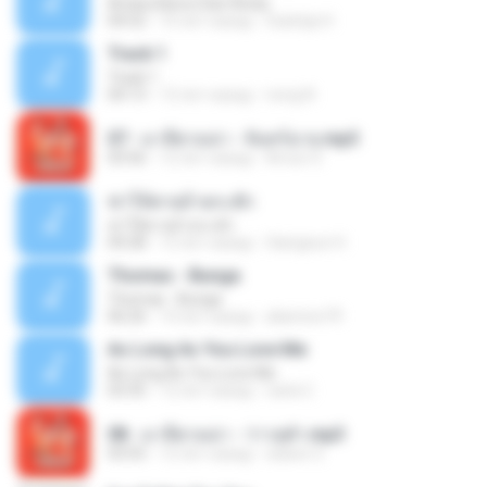
Antara Benci Dan Rindu
04:52
10 лет назад
Sulistija H.
Track 1
Track 1
04:13
12 лет назад
nong N.
07 - มาลีฮวนน่า - จันทร์ฉาย.mp3
03:56
12 лет назад
Arnun S.
ฆ่าให้ตายอ้ายกะฮัก
ฆ่าให้ตายอ้ายกะฮัก
04:28
12 лет назад
Saingeun H.
Thomas - Bunga
Thomas - Bunga
06:26
14 лет назад
aliantoni79
As Long As You Love Me
As Long As You Love Me
03:35
12 лет назад
carla C.
08 - มาลีฮวนน่า - ว่าวจุฬา.mp3
03:55
12 лет назад
siaiew S.