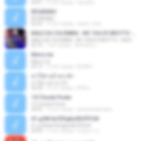
03:51
13 лет назад
teyza52_
ÊËÒÂÊØÃÒ
ÊËÒÂÊØÃÒ
02:43
12 лет назад
natee_mew
BAILE DA COLÔMBIA - MC YSA EO BRUTTO - SHEVCHENKO
BAILE DA COLÔMBIA - MC YSA EO BRUTTO - SHEVCHENKO
02:10
7 лет назад
Animator L.
Marry me
Marry me
03:13
12 лет назад
IDLAN P.
ฆ่าให้ตายอ้ายกะฮัก
ฆ่าให้ตายอ้ายกะฮัก
04:28
10 лет назад
ศิริชัย เ.
157 Desde Pivete
157 Desde Pivete
04:55
13 лет назад
alexandreperuibe
07-дЛ№ЗиТЁРдБиЛЕНЎЎС№
07-дЛ№ЗиТЁРдБиЛЕНЎЎС№
05:09
11 лет назад
ขวัญนภา ป.