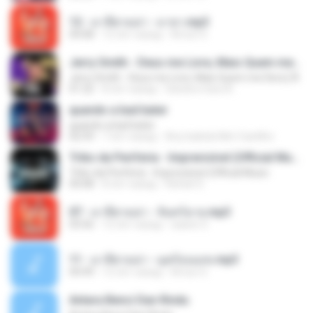
12 - มาลีฮวนน่า - มายา.mp3
04:08
12 лет назад
Arnun S.
Jerry Smith - Deus me Livre, Mais Quem me Dera [ Á
Jerry Smith - Deus me Livre, Mais Quem me Dera [ Á
01:22
8 лет назад
Sandra mara A.
quando a bad bater
quando a bad bater
02:59
7 лет назад
Any Isabela Néri Castilho
Tribo da Periferia - Imprevisível (Official Music
Tribo da Periferia - Imprevisível (Official Music
04:08
8 лет назад
Rafael S.
07 - มาลีฮวนน่า - จันทร์ฉาย.mp3
03:56
12 лет назад
siaiew S.
11 - มาลีฮวนน่า - มุดก้อนเมฆ.mp3
04:49
12 лет назад
Arnun S.
Antara Benci Dan Rindu