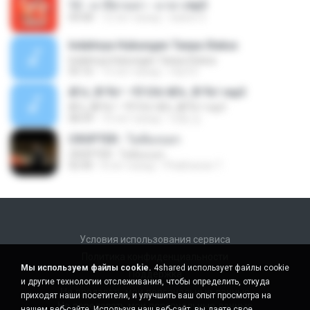
12 - มาลีฮวนน่า - มายา.mp3
04:08
12 лет назад
siaiew S.
Indahnya Hubungan Tanpa Status
Indahnya Hubungan Tanpa Status
05:16
15 лет назад
mp3 D.
ÀÎ¹ü ¸®¹Í½º -ºÕ¹Ù½ºÆ½ ¸®¹Í½º.mp3
ÀÎ¹ü ¸®¹Í½º -ºÕ¹Ù½ºÆ½ ¸®¹Í½º.mp3
08:39
10 лет назад
대형 김.
CROPTER - ไม่ต้องบอก
CROPTER - ไม่ต้องบอก
02:40
8 лет назад
Phakhanan T.
Условия использования сервиса
Политика конфиденциальности
Мы используем файлы cookie.
4shared использует файлы cookie
Поддержка
и другие технологии отслеживания, чтобы определить, откуда
Не продавать мои персональные данные
приходят наши посетители, и улучшить ваш опыт просмотра на
Не передавать мои персональные данные
нашем веб-сайте. Используя наш веб-сайт, вы даете свое