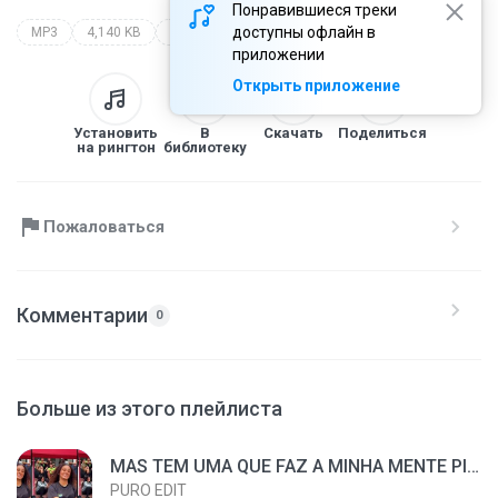
Понравившиеся треки
доступны офлайн в
MP3
4,140 KB
neffex - destiny 🙌 [copyright free]
приложении
Открыть приложение
Установить
В
Скачать
Поделиться
на рингтон
библиотеку
Пожаловаться
Комментарии
0
Больше из этого плейлиста
MAS TEM UMA QUE FAZ A MINHA MENTE PIRAR x FUNK TIKTOK - ((DJ’s ÉRRIDE & EDU)) - TREND TIKTOK 2023
PURO EDIT