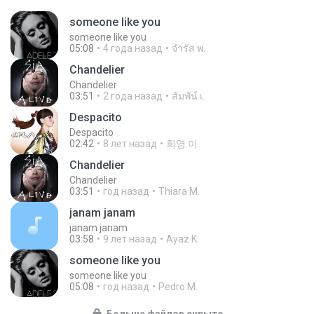
someone like you
someone like you
05:08
4 года назад
จํารัส พ.
Chandelier
Chandelier
03:51
2 года назад
สัมพัน์ เ.
Despacito
Despacito
02:42
8 лет назад
희영 이.
Chandelier
Chandelier
03:51
год назад
Thiara M.
janam janam
janam janam
03:58
9 лет назад
Ayaz K.
someone like you
someone like you
05:08
год назад
Pedro M.