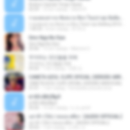
Andres Cepeda Tengo Ganas
02:29
10 лет назад
wilson R.
รวมเพลงสากล ฟังสบาย ชิลๆ ใหม่ล่าสุด ฮิตติดหู 2016-2017
รวมเพลงสากล ฟังสบาย ชิลๆ ใหม่ล่าสุด ฮิตติดหู 2016-2017
1:00:33
8 лет назад
ฟ้าใส ค.
Sino Nga Ba Siya
Sino Nga Ba Siya
03:46
14 лет назад
Marione S.
주저하는 연인들을 위해
주저하는 연인들을 위해
04:26
7 лет назад
태훈 김.
CANETA AZUL CLIPE OFICIAL (VERSÃO ARROCHA)
CANETA AZUL CLIPE OFICIAL (VERSÃO ARROCHA)
01:01
7 лет назад
Fernanda Lima de Lima
¤¹ÁÕ»ÃÐÇÑµÔ
¤¹ÁÕ»ÃÐÇÑµÔ
03:26
15 лет назад
n_oi_pooh
อย่าฟ้าวได้บ่ | พลอย ศศิธร【AUDIO OFFICIAL】
อย่าฟ้าวได้บ่ | พลอย ศศิธร【AUDIO OFFICIAL】
03:54
7 лет назад
มาลีนา ฮ.