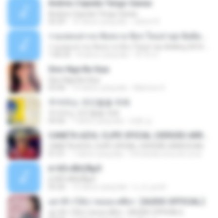
Andres Cepeda Tengo Ganas
Andres Cepeda Tengo Ganas
02:29
10 tahun yang lalu
wilson R.
รวมเพลงสากล ฟังสบาย ชิลๆ ใหม่ล่าสุด ฮิตติดหู 2016-2017
รวมเพลงสากล ฟังสบาย ชิลๆ ใหม่ล่าสุด ฮิตติดหู 2016-2017
1:00:33
8 tahun yang lalu
ฟ้าใส ค.
Sino Nga Ba Siya
Sino Nga Ba Siya
03:46
14 tahun yang lalu
Marione S.
주저하는 연인들을 위해
주저하는 연인들을 위해
04:26
7 tahun yang lalu
태훈 김.
CANETA AZUL CLIPE OFICIAL (VERSÃO ARROCHA)
CANETA AZUL CLIPE OFICIAL (VERSÃO ARROCHA)
01:01
7 tahun yang lalu
Fernanda Lima de Lima
¤¹ÁÕ»ÃÐÇÑµÔ
¤¹ÁÕ»ÃÐÇÑµÔ
03:26
15 tahun yang lalu
n_oi_pooh
อย่าฟ้าวได้บ่ | พลอย ศศิธร【AUDIO OFFICIAL】
อย่าฟ้าวได้บ่ | พลอย ศศิธร【AUDIO OFFICIAL】