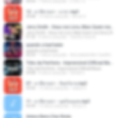
03:54
7 tahun yang lalu
มาลีนา ฮ.
12 - มาลีฮวนน่า - มายา.mp3
04:08
12 tahun yang lalu
Arnun S.
Jerry Smith - Deus me Livre, Mais Quem me Dera [ Á
Jerry Smith - Deus me Livre, Mais Quem me Dera [ Á
01:22
8 tahun yang lalu
Sandra mara A.
quando a bad bater
quando a bad bater
02:59
7 tahun yang lalu
Any Isabela Néri Castilho
Tribo da Periferia - Imprevisível (Official Music
Tribo da Periferia - Imprevisível (Official Music
04:08
8 tahun yang lalu
Rafael S.
07 - มาลีฮวนน่า - จันทร์ฉาย.mp3
03:56
12 tahun yang lalu
siaiew S.
11 - มาลีฮวนน่า - มุดก้อนเมฆ.mp3
04:49
12 tahun yang lalu
Arnun S.
Antara Benci Dan Rindu