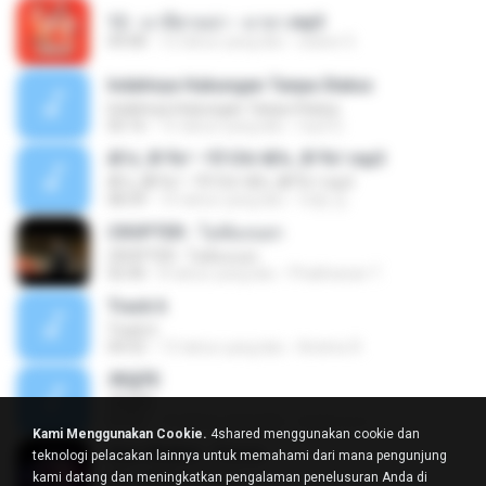
12 - มาลีฮวนน่า - มายา.mp3
04:08
12 tahun yang lalu
siaiew S.
Indahnya Hubungan Tanpa Status
Indahnya Hubungan Tanpa Status
05:16
15 tahun yang lalu
mp3 D.
ÀÎ¹ü ¸®¹Í½º -ºÕ¹Ù½ºÆ½ ¸®¹Í½º.mp3
ÀÎ¹ü ¸®¹Í½º -ºÕ¹Ù½ºÆ½ ¸®¹Í½º.mp3
08:39
10 tahun yang lalu
대형 김.
CROPTER - ไม่ต้องบอก
CROPTER - ไม่ต้องบอก
02:40
8 tahun yang lalu
Phakhanan T.
Track 6
Track 6
04:52
13 tahun yang lalu
Andres R.
ЛЕ§ЎЕ
ЛЕ§ЎЕ
03:52
12 tahun yang lalu
สมหมาย ข.
Kami Menggunakan Cookie.
4shared menggunakan cookie dan
Alan Walker - Force
teknologi pelacakan lainnya untuk memahami dari mana pengunjung
Alan Walker - Force
kami datang dan meningkatkan pengalaman penelusuran Anda di