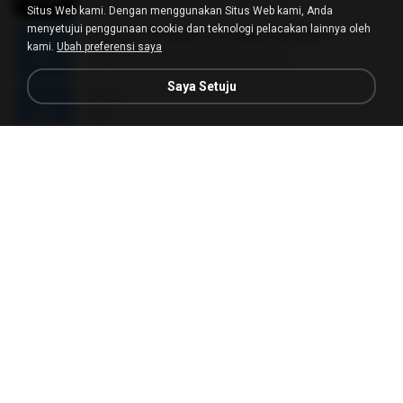
03:59
9 tahun yang lalu
Rafael A.
Situs Web kami. Dengan menggunakan Situs Web kami, Anda
menyetujui penggunaan cookie dan teknologi pelacakan lainnya oleh
Canon in D Major ( Original Version )
kami.
Ubah preferensi saya
Canon in D Major ( Original Version )
11:23
15 tahun yang lalu
mega P.
Saya Setuju
ที่ว่าง
ที่ว่าง
04:14
11 tahun yang lalu
AtomVI
Pupus
Pupus
05:04
11 tahun yang lalu
yiomkao
As Long As You Love Me
As Long As You Love Me
03:35
17 tahun yang lalu
kunpan_3000
ไห้ตายไปกับใจ
ไห้ตายไปกับใจ
04:00
8 tahun yang lalu
Viip P.
ÀÎ¹ü ¸®¹Í½º -ºÕ¹Ù½ºÆ½ ¸®¹Í½º.mp3
ÀÎ¹ü ¸®¹Í½º -ºÕ¹Ù½ºÆ½ ¸®¹Í½º.mp3
08:39
15 tahun yang lalu
cwd246
Ligaya