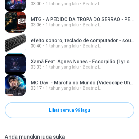
03:00
1 tahun yang lalu
Beatriz L.
MTG - A PEDIDO DA TROPA DO SERRÃO - PENTÃO DE ROBO
03:06
1 tahun yang lalu
Beatriz L.
efeito sonoro, teclado de computador - sound effec
00:40
1 tahun yang lalu
Beatriz L.
Xamã Feat. Agnes Nunes - Escorpião (Lyric Vídeo) (Prod. NeoBeat)
03:33
1 tahun yang lalu
Beatriz L.
MC Davi - Marcha no Mundo (Videoclipe Oficial) Dja
03:17
1 tahun yang lalu
Beatriz L.
Lihat semua 96 lagu
Anda mungkin juga suka