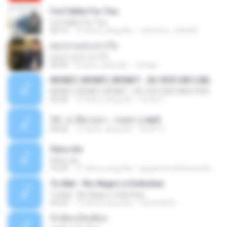
I've Fallen For You
I've Fallen For You
04:15
16 tahun yang lalu
celestine_milby08
ดอกจานประหารใจ
ดอกจานประหารใจ
04:05
8 tahun yang lalu
Lichapl
MONEY, MONEY, MONEY - AO VIVO EM CABO FRIO
MONEY, MONEY, MONEY - AO VIVO EM CABO FRIO
03:46
15 tahun yang lalu
Carlos C.
14 - มาลีฮวนน่า - รอยทาง.mp3
04:02
12 tahun yang lalu
Arnun S.
Sara-me
Sara-me
10:39
16 tahun yang lalu
igrejametodistawesleyanajf_min.louvor
To Mal - Rio Negro e Solimões
To Mal - Rio Negro e Solimões
03:25
12 tahun yang lalu
Fernanda R.
รักเต็มๆเจ็บเต็มๆ