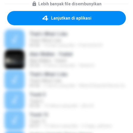
Lebih banyak file disembunyikan
Lanjutkan di aplikasi
That's What I Like
That's What I Like
03:26
9 bulan yang lalu
Francinete N.
Alan Walker - Faded
Alan Walker - Faded
03:32
8 tahun yang lalu
Daniel G.
That's What I Like
That's What I Like
03:26
2 tahun yang lalu
Maria Eduarda Neves Gomes
Track 5
Track 5
05:36
12 tahun yang lalu
ji5ra A.
Track 13
Track 13
03:57
15 tahun yang lalu
s.fraga_adriana