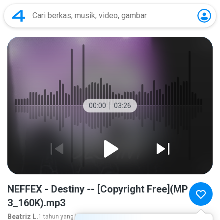
00:00
03:26
NEFFEX - Destiny -- [Copyright Free](MP
3_160K).mp3
Beatriz L.
1 tahun yang lalu
lebih banyak...