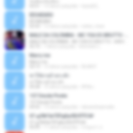
รักเต็มๆเจ็บเต็มๆ
03:51
13 tahun yang lalu
teyza52_
ÊËÒÂÊØÃÒ
ÊËÒÂÊØÃÒ
02:43
12 tahun yang lalu
natee_mew
BAILE DA COLÔMBIA - MC YSA EO BRUTTO - SHEVCHENKO
BAILE DA COLÔMBIA - MC YSA EO BRUTTO - SHEVCHENKO
02:10
7 tahun yang lalu
Animator L.
Marry me
Marry me
03:13
12 tahun yang lalu
IDLAN P.
ฆ่าให้ตายอ้ายกะฮัก
ฆ่าให้ตายอ้ายกะฮัก
04:28
10 tahun yang lalu
ศิริชัย เ.
157 Desde Pivete
157 Desde Pivete
04:55
13 tahun yang lalu
alexandreperuibe
07-дЛ№ЗиТЁРдБиЛЕНЎЎС№
07-дЛ№ЗиТЁРдБиЛЕНЎЎС№
05:09
11 tahun yang lalu
ขวัญนภา ป.