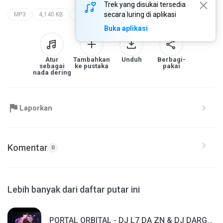
Trek yang disukai tersedia
secara luring di aplikasi
MP3
4,140 KB
neffex - destiny 🙌 [copyright free]
Buka aplikasi
Atur
Tambahkan
Unduh
Berbagi-
sebagai
ke pustaka
pakai
nada dering
Laporkan
Komentar
0
Lebih banyak dari daftar putar ini
PORTAL ORBITAL - DJ L7 DA ZN & DJ DARGE Feat. Giana Mello, Gatto, W1