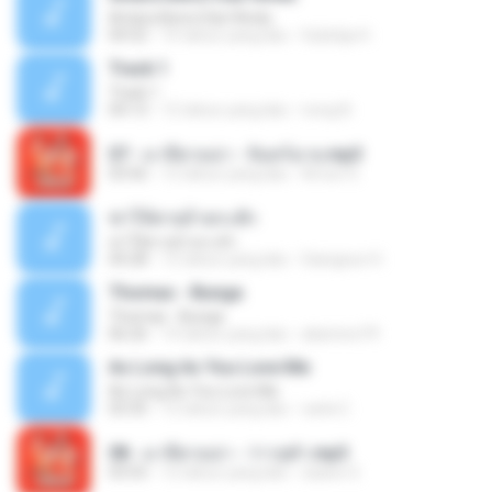
Antara Benci Dan Rindu
04:52
10 tahun yang lalu
Sulistija H.
Track 1
Track 1
04:13
12 tahun yang lalu
nong N.
07 - มาลีฮวนน่า - จันทร์ฉาย.mp3
03:56
12 tahun yang lalu
Arnun S.
ฆ่าให้ตายอ้ายกะฮัก
ฆ่าให้ตายอ้ายกะฮัก
04:28
12 tahun yang lalu
Saingeun H.
Thomas - Bunga
Thomas - Bunga
06:26
14 tahun yang lalu
aliantoni79
As Long As You Love Me
As Long As You Love Me
03:35
12 tahun yang lalu
carla C.
08 - มาลีฮวนน่า - ว่าวจุฬา.mp3
03:55
12 tahun yang lalu
siaiew S.