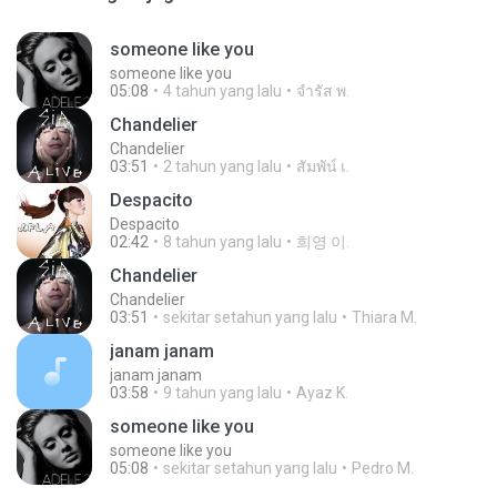
someone like you
someone like you
05:08
4 tahun yang lalu
จํารัส พ.
Chandelier
Chandelier
03:51
2 tahun yang lalu
สัมพัน์ เ.
Despacito
Despacito
02:42
8 tahun yang lalu
희영 이.
Chandelier
Chandelier
03:51
sekitar setahun yang lalu
Thiara M.
janam janam
janam janam
03:58
9 tahun yang lalu
Ayaz K.
someone like you
someone like you
05:08
sekitar setahun yang lalu
Pedro M.