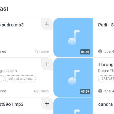
ası
o sudro.mp3
Padi - 
ared
7 yıl önce
iqbal 4
04:50
Throug
ogspot.com
Dream Th
selimut tetangga
DREAM 
Through 
ared
6 yıl önce
iqbal 4
05:29
pt89o1.mp3
candra