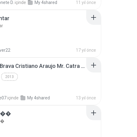
nete D.
içinde
My 4shared
11 yıl önce
ntar
ar
lver22
17 yıl önce
Thiago Brava Cristiano Araujo Mr. Catra - Ta Soltinha.mp3
2013
re07
içinde
My 4shared
13 yıl önce
���
��