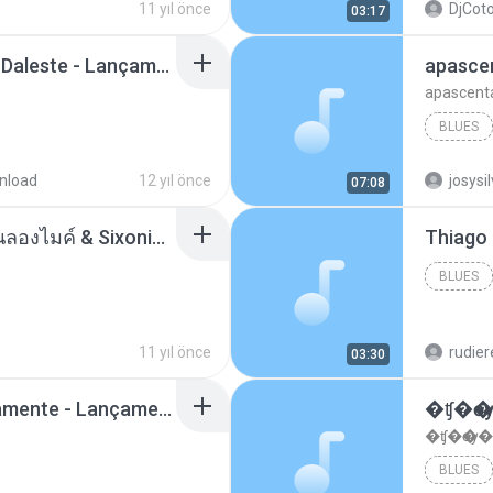
11 yıl önce
DjCoto
03:17
Mc Tati Zaqui - Eterno Daleste - Lançamento 2014.mp3
apasce
apascent
BLUES
nload
12 yıl önce
josysi
07:08
ตราบธุรีดิน - PMC ปู่จ๋านลองไมค์ & Sixonine ( Cover Version ).mp3
BLUES
11 yıl önce
rudie
03:30
Mc Nandinho Malandramente - Lançamento 2016.mp3
�ʧ�ѹ
�ʧ�ѹ�
BLUES