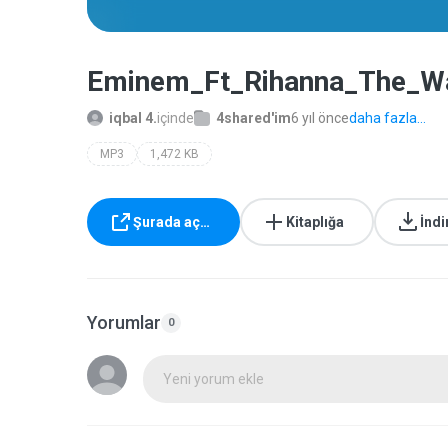
Eminem_Ft_Rihanna_The_Wa
iqbal 4.
içinde
4shared'im
6 yıl önce
daha fazla...
MP3
1,472 KB
Şurada aç…
Kitaplığa
İndi
Yorumlar
0
Yeni yorum ekle