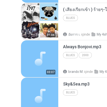
BLUES
อัยการ เ.
içinde
My 4s
01:46
Always Bonjovi.mp3
BLUES
2000
brando M.
içinde
My 4
03:07
Sky&Sea.mp3
BLUES