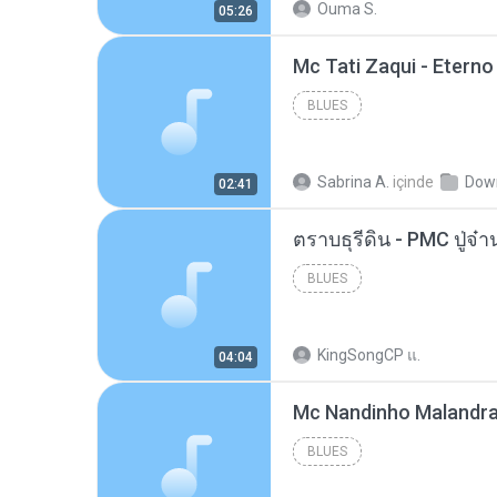
Ouma S.
05:26
BLUES
Sabrina A.
içinde
Dow
02:41
BLUES
KingSongCP แ.
04:04
BLUES