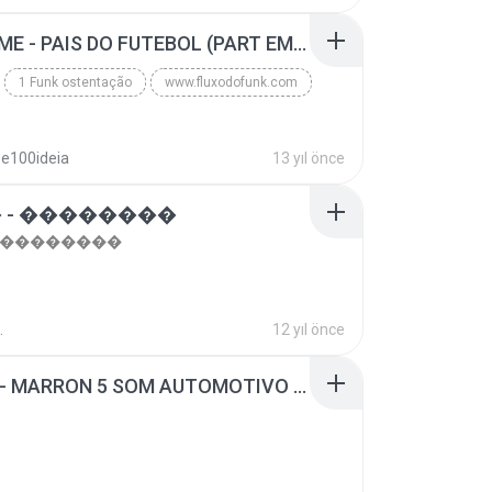
top 10 musicas romanticas internacionais as antiga...
Blues
MC GUIME - PAIS DO FUTEBOL (PART EMICIDA) 2014.mp3
1 Funk ostentação
www.fluxodofunk.com
se100ideia
13 yıl önce
 - ��������
- ��������
.
12 yıl önce
SUGAR - MARRON 5 SOM AUTOMOTIVO (DJ COTONETE BHZ).mp3