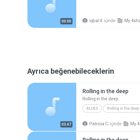
iqbal 4.
içinde
My 4sh
00:00
Ayrıca beğenebileceklerin
Rolling in the deep
Rolling in the deep
BLUES
Rolling in the deep
Rolling in the deep
Patricia C.
içinde
My 4
03:47
Rolling in the deep