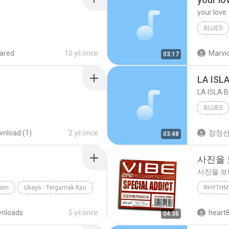
your love
BLUES
your lov
ared
10 yıl önce
Marvio
03:17
LA ISL
LA ISLA 
BLUES
nload (1)
2 yıl önce
장정
03:48
사진을
사진을 
com
Ukays - Tergamak Kau
RHYTHM 
사진을 
nloads
5 yıl önce
heart
04:36