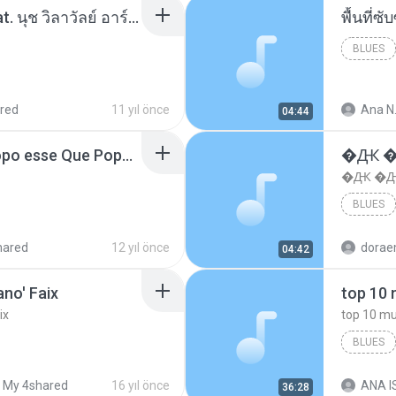
โอเคป่ะ (Yes or No) Feat. นุช วิลาวัลย์ อาร์สยาม - Flame.mp3
พื้นที่
BLUES
red
11 yıl önce
Ana N
04:44
MC Boladinho - Que Popo esse Que Popo Gigante (DjWn) (áudio Oficial).mp3
�Ԫ �Ԫ
�Ԫ �Ԫ�
BLUES
hared
12 yıl önce
04:42
no' Faix
ix
BLUES
dj valmir
My 4shared
16 yıl önce
ANA IS
36:28