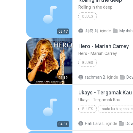
Rolling in the deep
BLUES
희종 화.
içinde
My 4sh
03:47
Hero - Mariah Carrey
Hero - Mariah Carrey
BLUES
rachman B.
içinde
Dow
04:19
Ukays - Tergamak Kau
Ukays - Tergamak Kau
BLUES
nada-ku.blogspot.
Ukays
Blues
Hati Lara L.
içinde
Dow
04:31