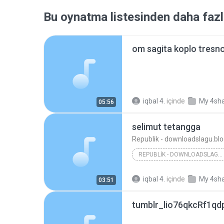
Bu oynatma listesinden daha fazl
om sagita koplo tresn
iqbal 4.
içinde
My 4sh
05:56
selimut tetangga
Republik - downloadslagu.bl
REPUBLIK - DOWNLOADSLAGU.BLOGSPOT.COM
iqbal 4.
içinde
My 4sh
03:51
tumblr_lio76qkcRf1qd