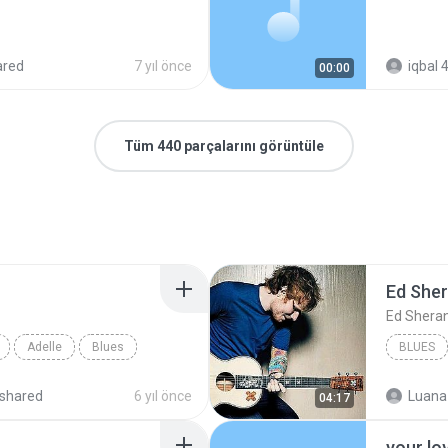
ared
7 yıl önce
iqbal 4
00:00
Tüm 440 parçalarını görüntüle
Ed She
Ed Shera
Adelle
Blues
BLUES
shared
6 yıl önce
Luana
04:17
your lo