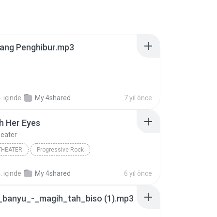
Sang Penghibur.mp3
.
içinde
My 4shared
7 yıl önce
h Her Eyes
eater
THEATER
Progressive Rock
Her Eyes
.
içinde
My 4shared
6 yıl önce
_banyu_-_magih_tah_biso (1).mp3