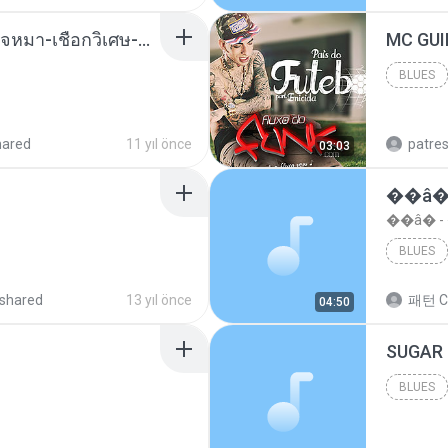
( เสียงเรียกเข้า ) ร้ายๆ-ใจหมา-เชือกวิเศษ-ว้าเหว่.mp3
BLUES
Blues
hared
11 yıl önce
patre
03:03
��â�
��â� 
BLUES
shared
13 yıl önce
패턴 C
04:50
BLUES