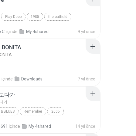
Play Deep
1985
the outfield
e
Blues
 C.
içinde
My 4shared
9 yıl önce
A BONITA
BONITA
선
içinde
Downloads
7 yıl önce
 보다가
보다가
& BLUES
Remember
2005
보다가
바이브
Rhythm & Blues
8691
içinde
My 4shared
14 yıl önce