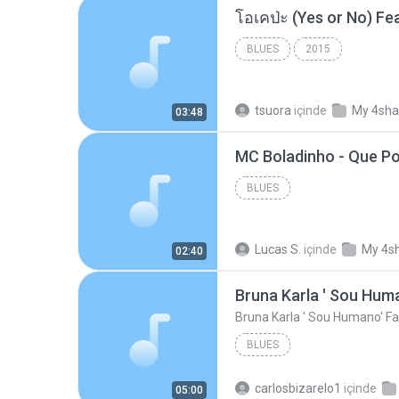
BLUES
2015
tsuora
içinde
My 4sha
03:48
BLUES
Lucas S.
içinde
My 4s
02:40
Bruna Karla ' Sou Huma
Bruna Karla ' Sou Humano' Fa
BLUES
carlosbizarelo1
içinde
05:00