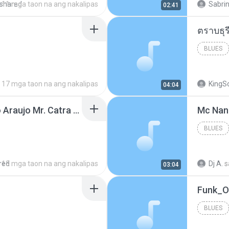
shared
11 mga taon na ang nakalipas
Sabrin
02:41
BLUES
17 mga taon na ang nakalipas
KingS
04:04
Thiago Brava Cristiano Araujo Mr. Catra - Ta Soltinha.mp3
BLUES
red
13 mga taon na ang nakalipas
Dj A.
s
03:04
BLUES