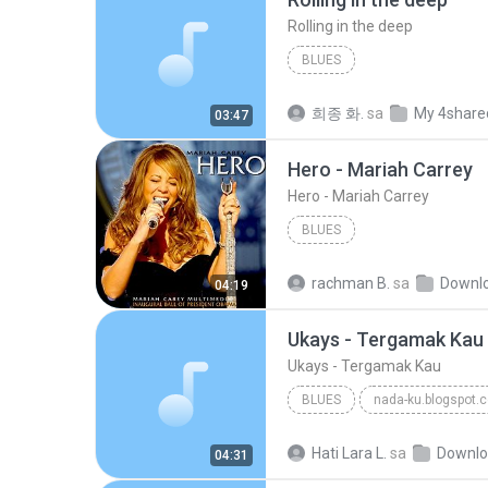
Rolling in the deep
BLUES
희종 화.
sa
My 4share
03:47
Hero - Mariah Carrey
Hero - Mariah Carrey
BLUES
rachman B.
sa
Downlo
04:19
Ukays - Tergamak Kau
Ukays - Tergamak Kau
BLUES
nada-ku.blogspot.
Ukays
Blues
Hati Lara L.
sa
Downlo
04:31