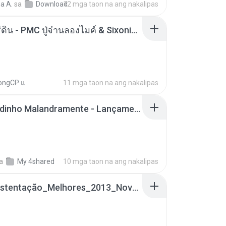
a A.
sa
Download
12 mga taon na ang nakalipas
ตราบธุรีดิน - PMC ปู่จ๋านลองไมค์ & Sixonine ( Cover Version ).mp3
ongCP แ.
11 mga taon na ang nakalipas
Mc Nandinho Malandramente - Lançamento 2016.mp3
a
My 4shared
10 mga taon na ang nakalipas
Funk_Ostentação_Melhores_2013_Novas MC GUIME, MC LON, MC RODOLFINHO, MC NEGUINHO DO KAXETA, MC Leo Da Baixada, MC Boy Do CHarmes.mp3