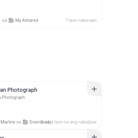
.
sa
My 4shared
7 taon nakaraan
ran Photograph
n Photograph
 Martins
sa
Downloads
8 mga taon na ang nakalipas
ve