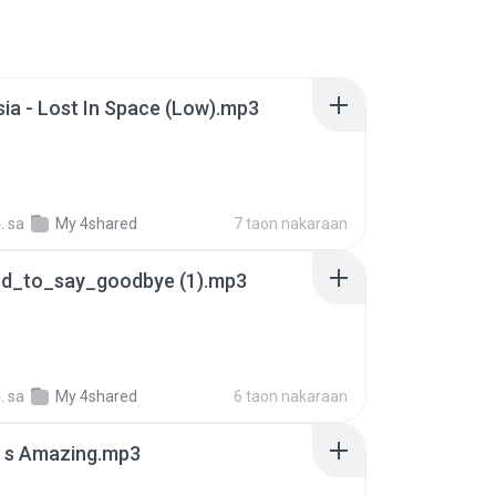
ia - Lost In Space (Low).mp3
.
sa
My 4shared
7 taon nakaraan
d_to_say_goodbye (1).mp3
.
sa
My 4shared
6 taon nakaraan
t s Amazing.mp3