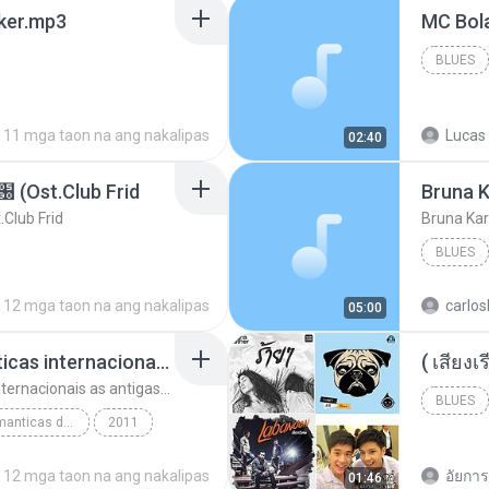
aker.mp3
BLUES
11 mga taon na ang nakalipas
Lucas 
02:40
t.Club Frid
Bruna K
ub Frid
Bruna Kar
BLUES
12 mga taon na ang nakalipas
carlos
05:00
top 10 musicas romanticas internacionais as antigas que faz seu coraçao bater mais forte remix
top 10 musicas romanticas internacionais as antigas que faz seu coraçao bater mais forte remix
BLUES
top 10 musicas romanticas dj valmir santos pitanga pr
2011
12 mga taon na ang nakalipas
อัยการ 
01:46