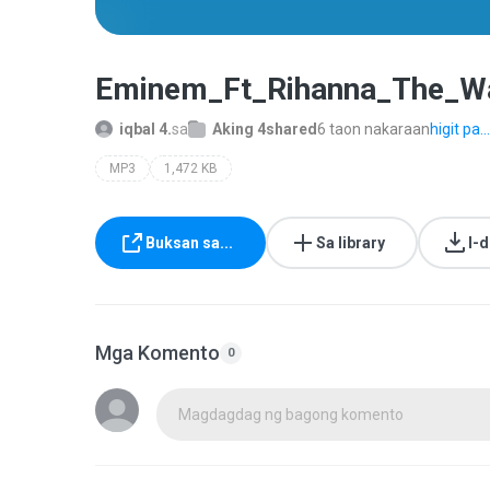
Eminem_Ft_Rihanna_The_Wa
iqbal 4.
sa
Aking 4shared
6 taon nakaraan
higit pa...
MP3
1,472 KB
Buksan sa...
Sa library
I-
Mga Komento
0
Magdagdag ng bagong komento