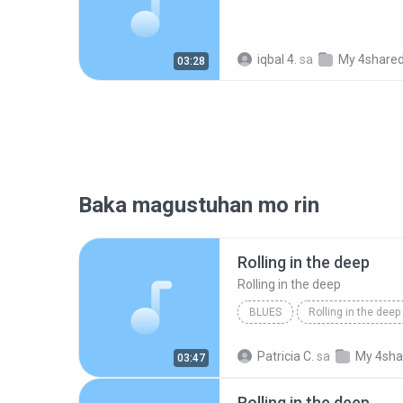
iqbal 4.
sa
My 4share
03:28
Baka magustuhan mo rin
Rolling in the deep
Rolling in the deep
BLUES
Rolling in the deep
Rolling in the deep
Patricia C.
sa
My 4sha
03:47
Rolling in the deep