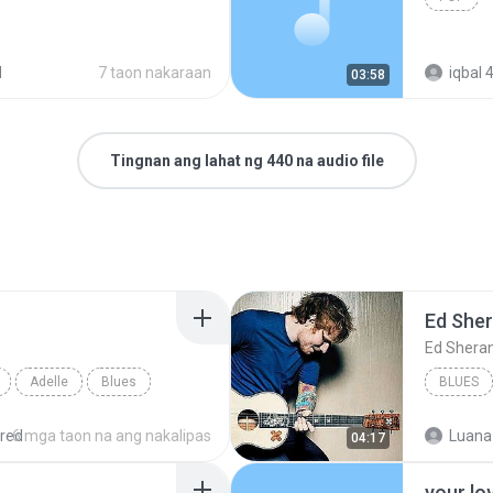
d
7 taon nakaraan
iqbal 4
03:58
Tingnan ang lahat ng 440 na audio file
Ed She
Ed Shera
Adelle
Blues
BLUES
red
6 mga taon na ang nakalipas
Luana
04:17
your lo