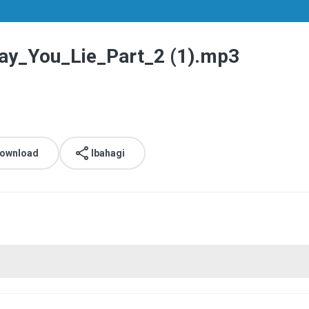
y_You_Lie_Part_2 (1).mp3
download
Ibahagi