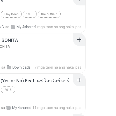
Play Deep
1985
the outfield
e
Blues
 C.
sa
My 4shared
9 mga taon na ang nakalipas
A BONITA
BONITA
선
sa
Downloads
7 mga taon na ang nakalipas
โอเคป่ะ (Yes or No) Feat. นุช วิลาวัลย์ อาร์สยาม - Flame.mp3
2015
a
sa
My 4shared
11 mga taon na ang nakalipas