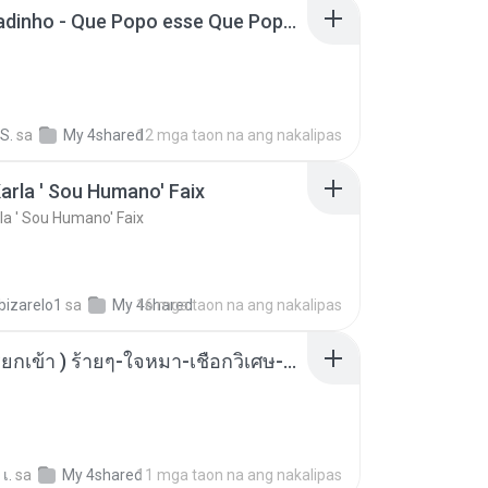
MC Boladinho - Que Popo esse Que Popo Gigante (DjWn) (áudio Oficial).mp3
S.
sa
My 4shared
12 mga taon na ang nakalipas
arla ' Sou Humano' Faix
la ' Sou Humano' Faix
bizarelo1
sa
My 4shared
16 mga taon na ang nakalipas
( เสียงเรียกเข้า ) ร้ายๆ-ใจหมา-เชือกวิเศษ-ว้าเหว่.mp3
เ.
sa
My 4shared
11 mga taon na ang nakalipas