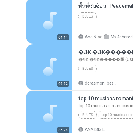
พื้นที่ซับซ้อน -Peacem
BLUES
Ana N.
sa
My 4shared
04:44
�Ԫ �Ԫ�����԰ (Os
�Ԫ �Ԫ�����԰ (Ost.Cl
BLUES
doraemon_bestdan
04:42
BLUES
dj valmir santos pitanga pr
ANA ISIS L.
36:28