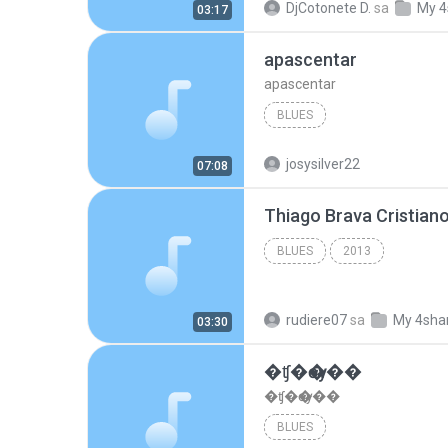
DjCotonete D.
sa
My 4
03:17
apascentar
apascentar
BLUES
josysilver22
07:08
BLUES
2013
rudiere07
sa
My 4sha
03:30
�ʧ�ѹ���
�ʧ�ѹ���
BLUES