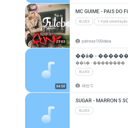
top 10 musicas romanticas internacionais as antiga...
BLUES
1 Funk ostentação
Blues
patrese100ideia
03:03
��â� - �����
��â� - ��������
BLUES
패턴 C.
04:50
BLUES