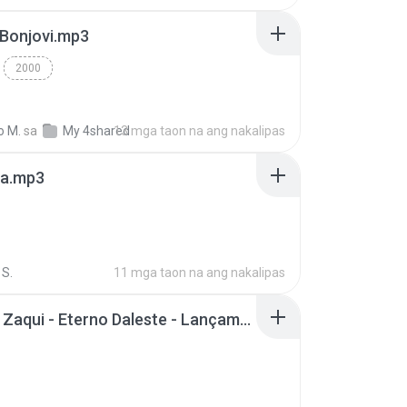
 Bonjovi.mp3
2000
o M.
sa
My 4shared
13 mga taon na ang nakalipas
a.mp3
S.
11 mga taon na ang nakalipas
Mc Tati Zaqui - Eterno Daleste - Lançamento 2014.mp3