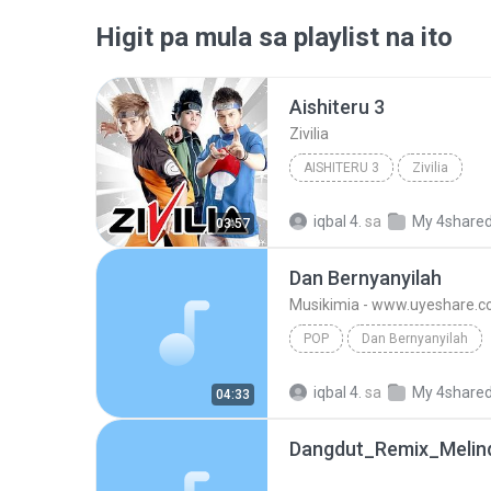
Higit pa mula sa playlist na ito
Aishiteru 3
Zivilia
AISHITERU 3
Zivilia
iqbal 4.
sa
My 4share
03:57
Dan Bernyanyilah
Musikimia - www.uyeshare.
POP
Dan Bernyanyilah
Musikimia - www.uyesh
iqbal 4.
sa
My 4share
04:33
Dangdut_Remix_Meli