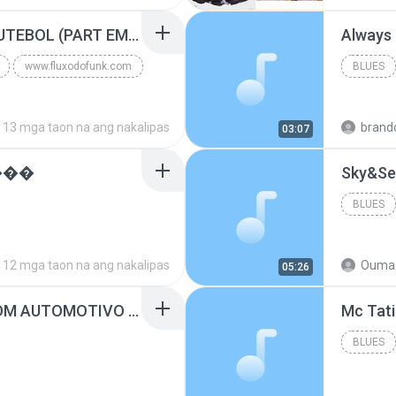
Blues
MC GUIME - PAIS DO FUTEBOL (PART EMICIDA) 2014.mp3
Always
www.fluxodofunk.com
BLUES
13 mga taon na ang nakalipas
brand
03:07
���
Sky&Se
BLUES
12 mga taon na ang nakalipas
Ouma 
05:26
SUGAR - MARRON 5 SOM AUTOMOTIVO (DJ COTONETE BHZ).mp3
BLUES