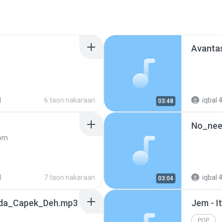
Avantas
d
6 taon nakaraan
iqbal 4
03:48
No_nee
com
are.com
d
7 taon nakaraan
iqbal 4
03:04
nda_Capek_Deh.mp3
Jem - I
POP