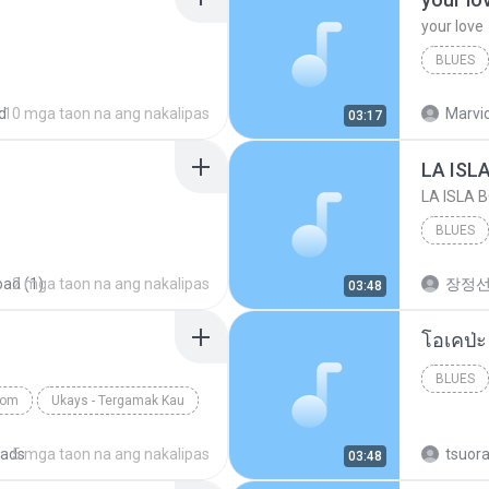
your love
BLUES
your lov
d
10 mga taon na ang nakalipas
Marvio
03:17
LA ISL
LA ISLA 
BLUES
ad (1)
2 mga taon na ang nakalipas
장정
03:48
BLUES
com
Ukays - Tergamak Kau
ads
5 mga taon na ang nakalipas
tsuor
03:48