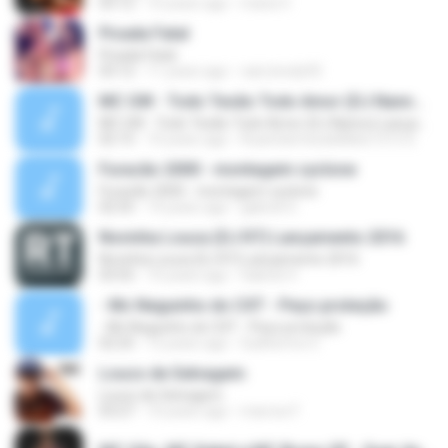
03:12
10 years ago
maria V.
Picada Fatal
Picada Fatal
03:12
11 years ago
caio.bredy92
MC GW - Todo Tesão Todo Amor (DJ Nanno) Lançamento 2016
MC GW - Todo Tesão Todo Amor (DJ Nanno) Lançamento 2016
02:15
10 years ago
RuanSamtosdeMelo1313 S.
Furacão 2000 - montagem cyclone
Furacão 2000 - montagem cyclone
02:55
14 years ago
gabriel G.
Novinha Louca (DJ R7) Lançamento 2016
Novinha Louca (DJ R7) Lançamento 2016
03:55
10 years ago
Gabriel V.
- Mc Neguinho do CXT - Peço proteção
- Mc Neguinho do CXT - Peço proteção
02:25
12 years ago
Guilherme S.
Louco de Selvagem
Louco de Selvagem
03:27
10 years ago
marcos F.