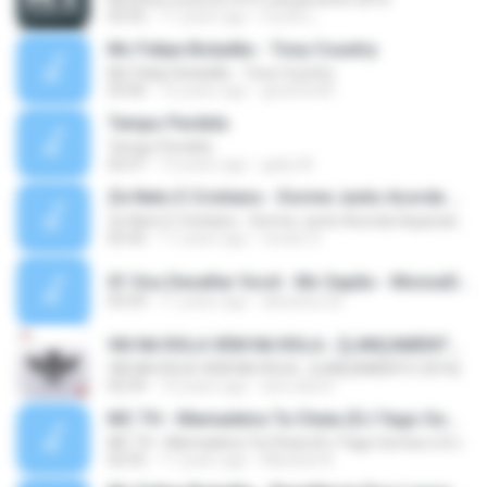
03:55
11 years ago
murilo L.
Mc Felipe Boladão - Tony Country
Mc Felipe Boladão - Tony Country
03:06
16 years ago
guzinho66
Tempo Perdido
Tempo Perdido
02:57
10 years ago
gaby M.
Ze Neto E Cristiano - Dorme Junto Acorda Separado - Top 20 Sertanejas de 2015
Ze Neto E Cristiano - Dorme Junto Acorda Separado - Top 20 Sertanejas de 2015
02:42
11 years ago
renato S.
01 Vou Desafiar Você - Mc Sapão - MonzaDJ Tocando só as Melhores (2).mp3
03:59
11 years ago
danisilva.3d
VAI NA ROLA VEM NA ROLA ♪ [LANÇAMENTO 2016]
VAI NA ROLA VEM NA ROLA ♪ [LANÇAMENTO 2016]
02:59
10 years ago
ana clara F.
MC TH - Mamadeira Ta Cheia (DJ Yago Gomes e DJ LD do Martins) Lançamento Oficial 2016
MC TH - Mamadeira Ta Cheia (DJ Yago Gomes e DJ LD do Martins) Lançamento Oficial 2016
02:55
11 years ago
Mariana A.