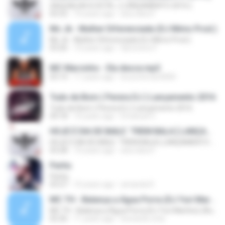
XAQUALHA A XOTA ♪ [ LANÇAMENTO 2016 ]
02:52
10 years ago
ana clara F.
Mc Jk - Mulher Diferenciada (DJ Mimo Prod.)
Mc Jk - Mulher Diferenciada (DJ Mimo Prod.)
03:26
10 years ago
Djmoreno F.
MC Marcinho - Ela desce.mp3
03:14
11 years ago
brunoferrari3000
Tudo de Bom ( Perera DJ ) Lançamento 2016
Tudo de Bom ( Perera DJ ) Lançamento 2016
04:18
10 years ago
Emanuel V.
HOJE É DIA DE BAILE ´TREM BALA [ LANÇAMENTO 2016 ]
HOJE É DIA DE BAILE ´TREM BALA [ LANÇAMENTO 2016 ]
03:28
10 years ago
ana clara F.
Partiu
Partiu
03:27
10 years ago
amanda R.
MC TH - Balança a Água Porra (DJ Yuri Martins) (Áudio Oficial) Lançamento 2016
MC TH - Balança a Água Porra (DJ Yuri Martins) (Áudio Oficial) Lançamento 2016
02:26
11 years ago
leonardo.cota