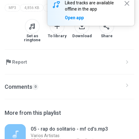
Liked tracks are available
MP3
4,856 KB
Funk
dennis dj e toni garrido
www.funkneurotico.net
offline in the app
Open app
Set as
To library
Download
Share
ringtone
Report
Comments
0
More from this playlist
05 - rap do solitario - mf cd's.mp3
Varios Artistas