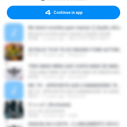
Continue in app
Mc kevin novinha quer mamar () (áudio oficial)
Mc kevin novinha quer mamar () (áudio oficial)
03:50
12 years ago
DIEGO DETONA FUNK D.
05 PALIO TA KI TA DO MAGNO FUNK AUTOMOTIVO VOLUME 01.mp3
01:10
10 years ago
Anguya V.
TEM UMAS MINA QUE CHATA MAIS DE MADRUGADA CHORA ♫ [LANÇAMENTO 2015]
TEM UMAS MINA QUE CHATA MAIS DE MADRUGADA CHORA ♫ [LANÇAMENTO 2015]
02:44
10 years ago
ana clara F.
MC TH - APROVEITA QUE A MAMADEIRA TA CHEIA (LANÇAMENTO OFICIAL 2015)
MC TH - APROVEITA QUE A MAMADEIRA TA CHEIA (LANÇAMENTO OFICIAL 2015)
02:57
11 years ago
Brenno N.
คำบางคำ (Enchante)
คำบางคำ (Enchante)
04:22
12 years ago
chylll
XAQUALHA A XOTA ♪ [ LANÇAMENTO 2016 ]