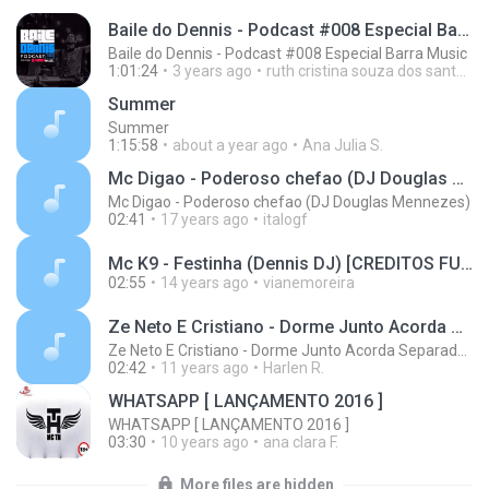
Baile do Dennis - Podcast #008 Especial Barra Music
Baile do Dennis - Podcast #008 Especial Barra Music
1:01:24
3 years ago
ruth cristina souza dos santos R.
Summer
Summer
1:15:58
about a year ago
Ana Julia S.
Mc Digao - Poderoso chefao (DJ Douglas Mennezes)
Mc Digao - Poderoso chefao (DJ Douglas Mennezes)
02:41
17 years ago
italogf
Mc K9 - Festinha (Dennis DJ) [CREDITOS FUNK NEUROTICO.NET].mp3
02:55
14 years ago
vianemoreira
Ze Neto E Cristiano - Dorme Junto Acorda Separado - Top 20 Sertanejas de 2015
Ze Neto E Cristiano - Dorme Junto Acorda Separado - Top 20 Sertanejas de 2015
02:42
11 years ago
Harlen R.
WHATSAPP [ LANÇAMENTO 2016 ]
WHATSAPP [ LANÇAMENTO 2016 ]
03:30
10 years ago
ana clara F.
More files are hidden