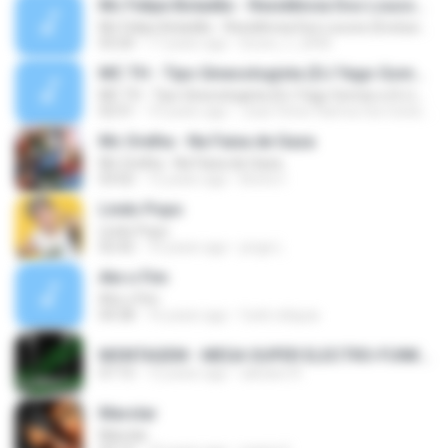
Mc Felipe Boladão - Residência Dos Loucos (Exclusividade ToPFunk) Vrs Original
Mc Felipe Boladão - Residência Dos Loucos (Exclusividade ToPFunk) Vrs Original
03:20
17 years ago
bruno_f_2006
MC TH - Tipo Ginecologista (DJ Yago Gomes e DJ LD do Martins) (Áudio Oficial) Lançamento 2016
MC TH - Tipo Ginecologista (DJ Yago Gomes e DJ LD do Martins) (Áudio Oficial) Lançamento 2016
02:51
10 years ago
Joao Victor Ramos Da Costa R.
Mc Orelha - Na Faixa de Gaza
Mc Orelha - Na Faixa de Gaza
03:02
12 years ago
Breno Í.
Lindo Popo
Lindo Popo
02:42
10 years ago
jorge L.
Ate o Fim
Ate o Fim
04:38
16 years ago
funk reliquia
MONTAGEM - MEGA SUPER ELECTRO-FUNK [LANÇAMENTO 2015].mp3
07:15
12 years ago
adriano R.
Marolar
Marolar