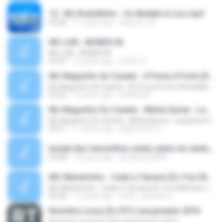
13 . Mc Rodolfinho - Os Muleke é Liso.mp3
03:26
11 years ago
fabricio_3d
MC LON - MUNDO M
MC LON - MUNDO M
03:47
16 years ago
necko17
Mc Neguinho do Caxeta - A Firma é Forte (Kondzilla) Lançamento 2013
Mc Neguinho do Caxeta - A Firma é Forte (Kondzilla) Lançamento 2013
02:52
13 years ago
bielloko66
Mc Neguinho Do Caxeta - Minha Áurea - Lançamento 2015
Mc Neguinho Do Caxeta - Minha Áurea - Lançamento 2015
02:51
11 years ago
playFunkbr B.
bonde das maravilhas senta senta vai senta.mp3
03:28
14 years ago
lucasbeca2009
MC Maneirinho - Cade a Tamara (DJ Yuri Martins) Lançamento Oficial 2015
MC Maneirinho - Cade a Tamara (DJ Yuri Martins) Lançamento Oficial 2015
02:32
11 years ago
victor_araruama
Novinha Louca (DJ R7) Lançamento 2016
Novinha Louca (DJ R7) Lançamento 2016