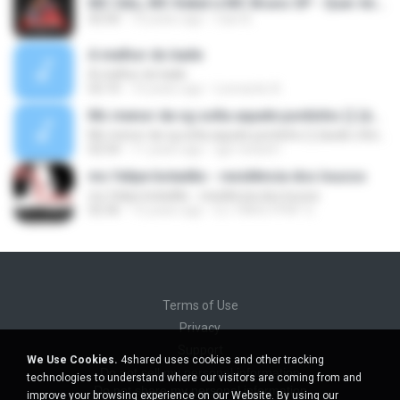
MC Gão, MC Kekel e MC Bruno SP - Quer Andar de Meiota (Perera DJ) Lançamento 2016.mp3
02:50
10 years ago
Caio B.
A melhor do baile
A melhor do baile
02:10
10 years ago
Leonardo A.
Mc menor da vg solta aquele pontinho () (áudio oficial)
Mc menor da vg solta aquele pontinho () (áudio oficial)
02:54
11 years ago
igor-lindo61
mc felipe boladão - residência dos loucos
mc felipe boladão - residência dos loucos
02:36
15 years ago
DJ TINHO FPM² O.
Terms of Use
Privacy
Support
We Use Cookies.
4shared uses cookies and other tracking
Do not sell my personal information
technologies to understand where our visitors are coming from and
Do not share my personal information
improve your browsing experience on our Website. By using our