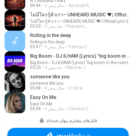
A Thousand Years
Amanda R.
2 سال پیش
04:44
ไม่มีใครรู้ตัวเรา– UNHEARD MUSIC 🖤| Official Lyric Video | เพลงสู้ชีวิต
ไม่มีใครรู้ตัวเรา– UNHEARD MUSIC 🖤| Official Lyric Video | เพลงสู้ชีวิต
Peeraya L.
3 ماه پیش
05:03
Rolling in the deep
Rolling in the deep
Patricia C.
6 سال پیش
03:47
Big Boom - DJ.ILHAM (Lyrics) "big boom in the room i go kaboom"
Big Boom - DJ.ILHAM (Lyrics) "big boom in the room i go kaboom"
Marzuki J.
3 ماه پیش
03:33
someone like you
someone like you
จํารัส พ.
4 سال پیش
05:08
Easy On Me
Easy On Me
Carolina C.
4 سال پیش
03:44
فایل‌های بیشتری پنهان شده‌اند
در برنامه ادامه دهید