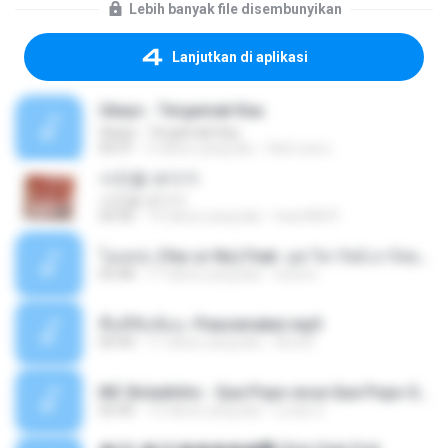
Lebih banyak file disembunyikan
Lanjutkan di aplikasi
Ukays - Tergamak Kau
Ukays - Tergamak Kau
04:31
5 tahun yang lalu
Hati Lara L.
사진을 보다가
사진을 보다가
04:36
14 tahun yang lalu
heart8691
โอเคป่ะ (Yes or No) Feat. นุช วิลาวัลย์ อาร์สยาม - Flame.mp3
03:48
11 tahun yang lalu
tsuora
พื้นที่ซับซ้อน -Peacemaker.mp3
04:44
11 tahun yang lalu
Ana N.
MC Boladinho - Que Popo esse Que Popo Gigante (DjWn) (áudio Oficial).mp3
02:40
12 tahun yang lalu
Lucas S.