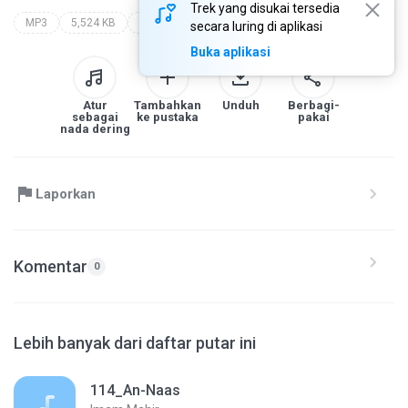
Trek yang disukai tersedia
MP3
5,524 KB
Blues
imam mahir
secara luring di aplikasi
Buka aplikasi
Atur
Tambahkan
Unduh
Berbagi-
sebagai
ke pustaka
pakai
nada dering
Laporkan
Komentar
0
Lebih banyak dari daftar putar ini
114_An-Naas