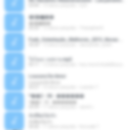
Mc Nandinho Malandramente - Lançamento 2016.mp3
03:04
10 tahun yang lalu
Dj A.
�ʧ�ѹ���
�ʧ�ѹ���
05:29
12 tahun yang lalu
Thanaphat K.
Funk_Ostentação_Melhores_2013_Novas MC GUIME, MC LON, MC RODOLFINHO, MC NEGUINHO DO KAXETA, MC Leo Da Baixada, MC Boy Do CHarmes.mp3
35:29
13 tahun yang lalu
alexsander_patel
ใจโลเล-วงสหาย.mp3
05:11
12 tahun yang lalu
boy record studio[boy pala] B.
Loucura De Amor
Loucura De Amor
03:27
16 tahun yang lalu
Leandro T.
ᴹ��2 - 06 - ������
ᴹ��2 - 06 - ������
03:39
11 tahun yang lalu
ชูพงษ์ แ.
ทั้งที่ผิดก็ยังรัก
ทั้งที่ผิดก็ยังรัก
04:26
11 tahun yang lalu
Kurozaki T.