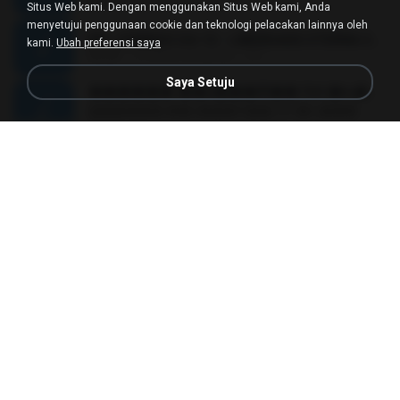
03:28
10 tahun yang lalu
Dyego R.
Situs Web kami. Dengan menggunakan Situs Web kami, Anda
menyetujui penggunaan cookie dan teknologi pelacakan lainnya oleh
MC JUNINHO DA 10 - LIBERDADE ETERNA 2015 [DJS YAGO GOMES, GEH DA LGD, MK & MIBI].mp3
kami.
Ubah preferensi saya
02:20
12 tahun yang lalu
4 S.
Saya Setuju
������ ��ѳ���Ѫ�� Ost.�ҧ���
������ ��ѳ���Ѫ�� Ost.�ҧ���
05:27
11 tahun yang lalu
Ball P.
YOU 'RE BEAUTIFUL
YOU 'RE BEAUTIFUL
03:40
9 tahun yang lalu
Dania V.
¾ÃéÒÇ
¾ÃéÒÇ
05:19
12 tahun yang lalu
Mark S.
โกหกหน้าตาย - มหาหิงค์.mp3
03:41
12 tahun yang lalu
aofloveone
ขอเวลาลืม ตัด
ขอเวลาลืม ตัด
01:05
9 tahun yang lalu
Pituk W.