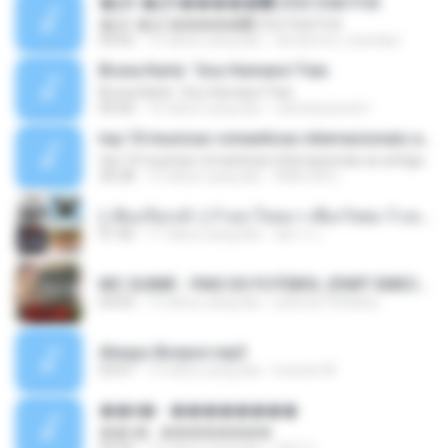
�Ԫ �Ԫ�����԰ (Ost.Club Frid
�Ԫ �Ԫ�����԰ (Ost.Club Frid
04:42
12 tahun yang lalu
doraemon_bestdan
Bruna Karla ' Sou Humano' Faix
Bruna Karla ' Sou Humano' Faix
05:00
16 tahun yang lalu
carlosbizarelo1
top 10 musicas romanticas internacionais as antigas que faz seu coraçao bater mais forte remix
top 10 musicas romanticas internacionais as antigas que faz seu coraçao bater mais forte remix
36:28
12 tahun yang lalu
ANA ISIS L.
( เสียงเรียกเข้า ) ร้ายๆ-ใจหมา-เชือกวิเศษ-ว้าเหว่.mp3
01:46
11 tahun yang lalu
อัยการ เ.
MC GUIME - PAIS DO FUTEBOL (PART EMICIDA) 2014.mp3
03:03
13 tahun yang lalu
patrese100ideia
Always Bonjovi.mp3
03:07
13 tahun yang lalu
brando M.
��â� - ��������
��â� - ��������