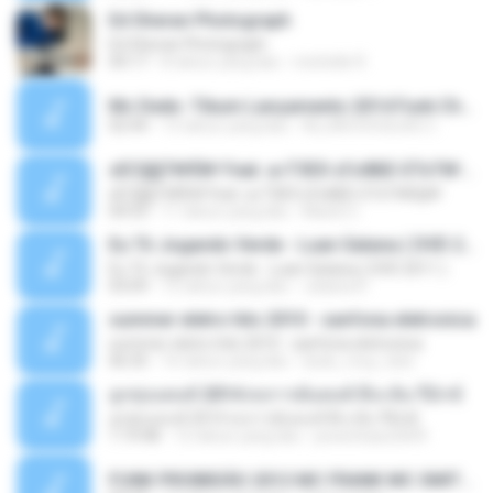
Ed Sheran Photograph
Ed Sheran Photograph
04:17
8 tahun yang lalu
michelle R.
Mc Dede -Tibum Lançamento 2014 Funk Chique Produçoes .mp3
02:44
13 tahun yang lalu
ALLAN DOUGLAS C.
ѕЕС§§Т№Ё№ Feat. а»ТЗЕХ ѕГѕФБЕ-ЕТєТ№Щ№
ѕЕС§§Т№Ё№ Feat. а»ТЗЕХ ѕГѕФБЕ-ЕТєТ№Щ№
04:53
11 tahun yang lalu
MaxGi C.
Eu Tô Jogando Verde - Luan Satana ( DVD 2011 )
Eu Tô Jogando Verde - Luan Satana ( DVD 2011 )
03:09
12 tahun yang lalu
Juliana R.
summer eletro hits 2010 - sanfona eletronica
summer eletro hits 2010 - sanfona eletronica
06:35
16 tahun yang lalu
dudu_muy_loko
ลูกทุ่งแดนซ์ 2014 สงการต์แดนซ์ ดีเจ ต้น รีมิกซ์
ลูกทุ่งแดนซ์ 2014 สงการต์แดนซ์ ดีเจ ต้น รีมิกซ์
1:19:48
12 tahun yang lalu
powerbass2009
FUNK PROIBIDÃO 2012 MC FRANK MC SMITH MC LON MC DEDE MC DALESTE MC ROBA CENA MC K9 MC LUAN MC DINHO DA VP MC KELVINHO MC YOSHI MC DUHZINHO DA VR MC NOBRUH MC GALO SP - HINO PCC - PRIMEIRO COMANDO .mp3