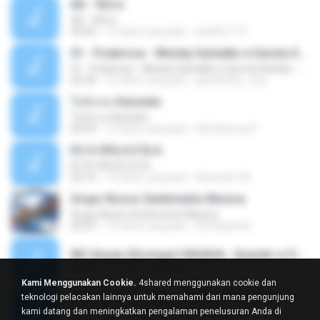
Äð - ¾Ö»ó
Äð - ¾Ö»ó
03:30
13 tahun yang lalu
pbk961119
01 - Poderosa - Wesley Safadão e Garota Safada - Promocional Dezembro
01 - Poderosa - Wesley Safadão e Garota Safada - Promocional Dezembro
02:34
10 tahun yang lalu
gisellefisio_cbq
ใจนักเลง Karaoke
ใจนักเลง Karaoke
03:04
12 tahun yang lalu
Wutthipong P.
EU A VIOLA E ELA
EU A VIOLA E ELA
03:14
14 tahun yang lalu
Meninão V8
Grupo Nosso Sentimento Musica
Grupo Nosso Sentimento Musica
03:59
15 tahun yang lalu
Dj Dhiguinho
MC Kauan (Koringa) HAHAHA , Quando a Cidade Pega Fogo Música nova 2014 (DJ PERERA) ZIKA.mp3
02:21
13 tahun yang lalu
Dan S.
Kami Menggunakan Cookie.
4shared menggunakan cookie dan
Quer Mesmo Jogar - Marília Mendonca
teknologi pelacakan lainnya untuk memahami dari mana pengunjung
Quer Mesmo Jogar - Marília Mendonca
kami datang dan meningkatkan pengalaman penelusuran Anda di