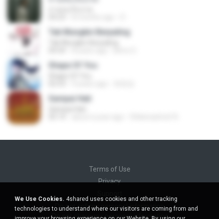
สายลมเจ็บปวด
04:23
8 months ago
D
Tak Mungkin Berpaling
Tak Mungkin Berpaling
04:54
8 years ago
Bimo G.
Shape Of You
Shape Of You
02:53
9 years ago
류효정
Sampai Hati
Sampai Hati
05:14
about a year ago
Shikenashraf A.
Terms of Use
Privacy
Support
We Use Cookies.
4shared uses cookies and other tracking
Do not sell my personal information
technologies to understand where our visitors are coming from and
Do not share my personal information
improve your browsing experience on our Website. By using our