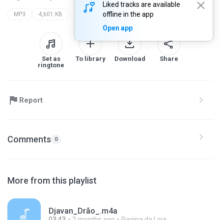
Liked tracks are available
offline in the app
MP3
4,601 KB
Open app
Set as
To library
Download
Share
ringtone
Report
Comments
0
More from this playlist
Djavan_Drão_.m4a
03:43
2 months ago
Pagina da Loja