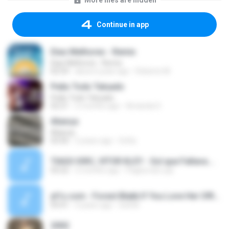
More files are hidden
Continue in app
Dias Melhores - Remix
Dias Melhores - Remix
02:54
about a year ago
Roberto M.
Peão Todo Tatuado
Peão Todo Tatuado
02:21
2 months ago
Amanda S.
Aliança
Aliança
03:56
2 years ago
Sofia
TIAGO IORC, VITOR KLEY - Sol que Faltava.mp3
03:22
2 months ago
Pagina da Loja
yt1s.com - Forest Blakk If You Love Her Official Music Video (2).mp3
03:41
4 years ago
Soll M.
2002