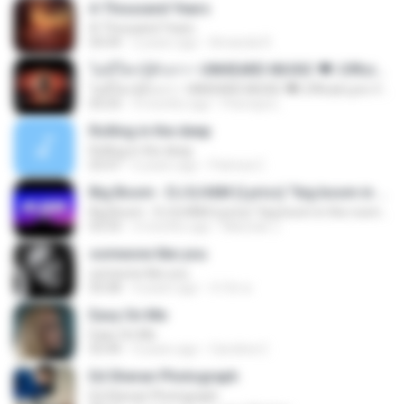
A Thousand Years
A Thousand Years
04:44
2 years ago
Amanda R.
ไม่มีใครรู้ตัวเรา– UNHEARD MUSIC 🖤| Official Lyric Video | เพลงสู้ชีวิต
ไม่มีใครรู้ตัวเรา– UNHEARD MUSIC 🖤| Official Lyric Video | เพลงสู้ชีวิต
05:03
3 months ago
Peeraya L.
Rolling in the deep
Rolling in the deep
03:47
6 years ago
Patricia C.
Big Boom - DJ.ILHAM (Lyrics) "big boom in the room i go kaboom"
Big Boom - DJ.ILHAM (Lyrics) "big boom in the room i go kaboom"
03:33
3 months ago
Marzuki J.
someone like you
someone like you
05:08
4 years ago
จํารัส พ.
Easy On Me
Easy On Me
03:44
4 years ago
Carolina C.
Ed Sheran Photograph
Ed Sheran Photograph