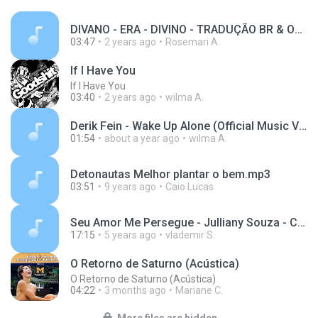
DIVANO - ERA - DIVINO - TRADUÇÃO BR & ORIGINAL LEGEND-null.mp3
03:47
2 years ago
Rosemari A.
If I Have You
If I Have You
03:40
2 years ago
wilma A.
Derik Fein - Wake Up Alone (Official Music Video).mp3
01:54
about a year ago
wilma A.
Detonautas Melhor plantar o bem.mp3
03:51
9 years ago
Caio Lucas
Seu Amor Me Persegue - Julliany Souza - Casa Worship.mp3
17:15
5 years ago
vlademir S.
O Retorno de Saturno (Acústica)
O Retorno de Saturno (Acústica)
04:22
3 months ago
Mariane C.