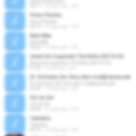
Piloto Automático
03:17
25 days ago
di R.
Primo Pitonho
Primo Pitonho
03:19
16 days ago
di R.
Bate Mãe
Bate Mãe
02:54
16 days ago
di R.
Achei Um Cogumelo The Noite (30/12/16)
Achei Um Cogumelo The Noite (30/12/16)
01:55
8 days ago
di R.
Dr. Hofmann (Ao Vivo) dion.rock@naveia.yeh
Dr. Hofmann (Ao Vivo) dion.rock@naveia.yeh
02:49
25 days ago
di R.
Pôr do Sol
Pôr do Sol
04:00
25 days ago
di R.
Caloteira
Caloteira
02:14
16 days ago
di R.