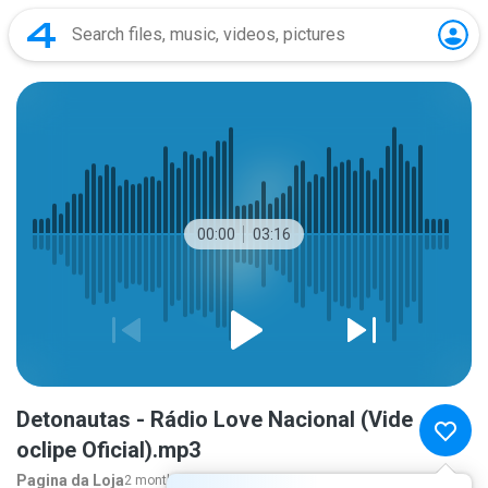
00:00
03:16
Detonautas - Rádio Love Nacional (Vide
oclipe Oficial).mp3
Pagina da Loja
2 months ago
more...