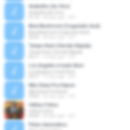
Andarilho (Ao Vivo)
Andarilho (Ao Vivo)
01:15
28 days ago
di R.
Blue Mushroom (Cogumelo Azul)
Blue Mushroom (Cogumelo Azul)
02:52
28 days ago
di R.
Tempo Ruim (Versão Rápida)
Tempo Ruim (Versão Rápida)
02:11
16 days ago
di R.
Los Angeles é muito Bom
Los Angeles é muito Bom
02:57
16 days ago
di R.
Não Deixa Pra Depois
Não Deixa Pra Depois
03:03
25 days ago
di R.
Velhas Fottos
Velhas Fottos
03:43
28 days ago
di R.
Piloto Automático