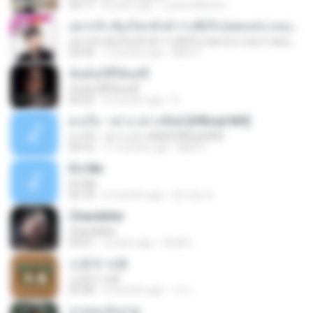
04:17
8 years ago
Luana Martins
อยากรัก ต้องไม่กลัวคำว่าเสียใจ (เพลงประกอบภาพยนตร์ รัก 7 ปี ดี 7 หน)
อยากรัก ต้องไม่กลัวคำว่าเสียใจ (เพลงประกอบภาพยนตร์ รัก 7 ปี ดี 7 หน)
03:30
7 months ago
Mith 9.
ฉันมันก็ดีได้แค่นี้
ฉันมันก็ดีได้แค่นี้
04:32
9 months ago
D
ดวงใจ - ปราง ปรางทิพย์ [Official MV]
ดวงใจ - ปราง ปรางทิพย์ [Official MV]
04:16
11 months ago
Mith 9.
It′s Me
It′s Me
02:18
3 months ago
문지영 여.
Chandelier
Chandelier
03:51
2 years ago
สัมพัน์ เ.
소문의 낙원
소문의 낙원
03:38
3 months ago
가나.
สายลมเจ็บปวด