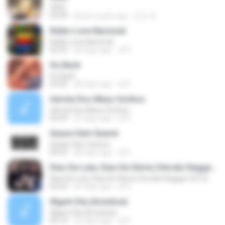
2002
03:09
about a year ago
인진 전.
Rádio Love Nacional
Rádio Love Nacional
02:59
28 days ago
di R.
Go Back
Go Back
03:00
28 days ago
di R.
Garota Dos Meus Sonhos
Garota Dos Meus Sonhos
02:49
25 days ago
di R.
Quase Sem Querer
Quase Sem Querer
04:23
28 days ago
di R.
Dias De Luta, Dias De Glória (Versão Reggae 2012) dion.rock@naveia.yeh
Dias De Luta, Dias De Glória (Versão Reggae 2012) dion.rock@naveia.yeh
03:23
25 days ago
di R.
Algum Dia (Acústica)
Algum Dia (Acústica)
04:10
25 days ago
di R.