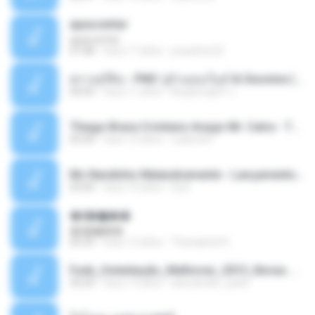
apascentar
apascentar
07:08
hace 17 años
josysilver22
ตราบธุรีดิน - PMC ปู่จ๋านลองไมค์ & Sixonine ( Cover Version ).mp3
04:04
hace 11 años
KingSongCP แ.
Thiago Brava Cristiano Araujo Mr. Catra - Ta Soltinha.mp3
03:30
hace 13 años
rudiere07
Mc Nandinho Malandramente - Lançamento 2016.mp3
03:04
hace 10 años
Dj A.
�ʧ�ѹ���
�ʧ�ѹ���
05:29
hace 12 años
Thanaphat K.
Funk_Ostentação_Melhores_2013_Novas MC GUIME, MC LON, MC RODOLFINHO, MC NEGUINHO DO KAXETA, MC Leo Da Baixada, MC Boy Do CHarmes.mp3
35:29
hace 13 años
alexsander_patel