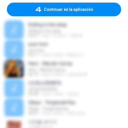
Continuar en la aplicación
Rolling in the deep
Rolling in the deep
03:47
hace 10 años
희종 화.
your love
your love
03:17
hace 9 años
Marvio C.
Hero - Mariah Carrey
Hero - Mariah Carrey
04:19
hace 2 años
rachman B.
LA ISLA BONITA
LA ISLA BONITA
03:48
hace 7 años
장정선
Ukays - Tergamak Kau
Ukays - Tergamak Kau
04:31
hace 5 años
Hati Lara L.
사진을 보다가