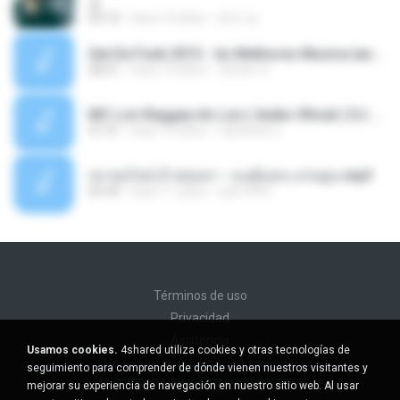
쿵
03:10
hace 10 años
동규 김.
Set De Funk 2015 - As Melhores Musica lançamentos ''Dj Jhóòm''.mp3
58:21
hace 12 años
Jhóòm S.
MC Lon Reggae do Lon ( Aúdio Oficial ) DJ Gui Beats.mp3
01:41
hace 12 años
Carlinhos C.
เขาขอไลน์ อ้ายขอลา - มนต์แคน แก่นคูน.mp3
03:49
hace 11 años
nuk19991
Términos de uso
Privacidad
Asistencia
Usamos cookies.
4shared utiliza cookies y otras tecnologías de
No venda mi información personal
seguimiento para comprender de dónde vienen nuestros visitantes y
No comparta mi información personal
mejorar su experiencia de navegación en nuestro sitio web. Al usar