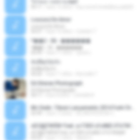
ใจโลเล-วงสหาย.mp3
05:11
hace 12 años
boy record studio[boy pala] B.
Loucura De Amor
Loucura De Amor
03:27
hace 16 años
Leandro T.
ᴹ��2 - 06 - ������
ᴹ��2 - 06 - ������
03:39
hace 11 años
ชูพงษ์ แ.
ทั้งที่ผิดก็ยังรัก
ทั้งที่ผิดก็ยังรัก
04:26
hace 11 años
Kurozaki T.
Ed Sheran Photograph
Ed Sheran Photograph
04:17
hace 8 años
michelle R.
Mc Dede -Tibum Lançamento 2014 Funk Chique Produçoes .mp3
02:44
hace 13 años
ALLAN DOUGLAS C.
ѕЕС§§Т№Ё№ Feat. а»ТЗЕХ ѕГѕФБЕ-ЕТєТ№Щ№
ѕЕС§§Т№Ё№ Feat. а»ТЗЕХ ѕГѕФБЕ-ЕТєТ№Щ№
04:53
hace 11 años
MaxGi C.