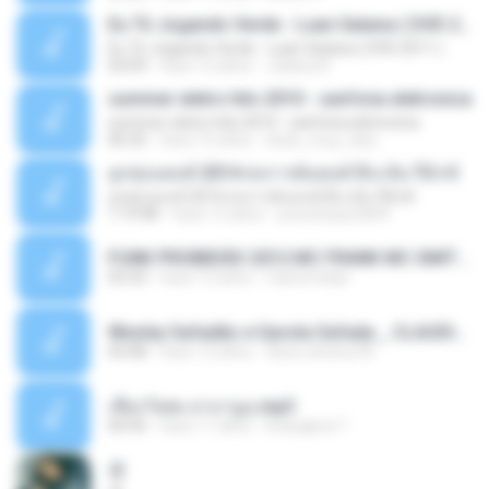
Eu Tô Jogando Verde - Luan Satana ( DVD 2011 )
Eu Tô Jogando Verde - Luan Satana ( DVD 2011 )
03:09
hace 12 años
Juliana R.
summer eletro hits 2010 - sanfona eletronica
summer eletro hits 2010 - sanfona eletronica
06:35
hace 16 años
dudu_muy_loko
ลูกทุ่งแดนซ์ 2014 สงการต์แดนซ์ ดีเจ ต้น รีมิกซ์
ลูกทุ่งแดนซ์ 2014 สงการต์แดนซ์ ดีเจ ต้น รีมิกซ์
1:19:48
hace 12 años
powerbass2009
FUNK PROIBIDÃO 2012 MC FRANK MC SMITH MC LON MC DEDE MC DALESTE MC ROBA CENA MC K9 MC LUAN MC DINHO DA VP MC KELVINHO MC YOSHI MC DUHZINHO DA VR MC NOBRUH MC GALO SP - HINO PCC - PRIMEIRO COMANDO .mp3
03:33
hace 12 años
Castornidas
Wesley Safadão e Garota Safada _ CLAUDIA LEITE_REMIX_DJAMOROSO 2014.mp3
03:08
hace 12 años
flavio.oliveira78
เชือกวิเศษ ลาบานูน.mp3
04:45
hace 11 años
kriangkrai T.
쿵