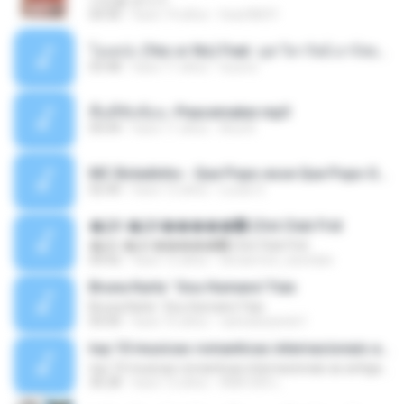
사진을 보다가
04:36
hace 14 años
heart8691
โอเคป่ะ (Yes or No) Feat. นุช วิลาวัลย์ อาร์สยาม - Flame.mp3
03:48
hace 11 años
tsuora
พื้นที่ซับซ้อน -Peacemaker.mp3
04:44
hace 11 años
Ana N.
MC Boladinho - Que Popo esse Que Popo Gigante (DjWn) (áudio Oficial).mp3
02:40
hace 12 años
Lucas S.
�Ԫ �Ԫ�����԰ (Ost.Club Frid
�Ԫ �Ԫ�����԰ (Ost.Club Frid
04:42
hace 12 años
doraemon_bestdan
Bruna Karla ' Sou Humano' Faix
Bruna Karla ' Sou Humano' Faix
05:00
hace 16 años
carlosbizarelo1
top 10 musicas romanticas internacionais as antigas que faz seu coraçao bater mais forte remix
top 10 musicas romanticas internacionais as antigas que faz seu coraçao bater mais forte remix
36:28
hace 12 años
ANA ISIS L.