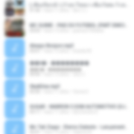
( เสียงเรียกเข้า ) ร้ายๆ-ใจหมา-เชือกวิเศษ-ว้าเหว่.mp3
01:46
hace 11 años
อัยการ เ.
MC GUIME - PAIS DO FUTEBOL (PART EMICIDA) 2014.mp3
03:03
hace 13 años
patrese100ideia
Always Bonjovi.mp3
03:07
hace 13 años
brando M.
��â� - ��������
��â� - ��������
04:50
hace 12 años
패턴 C.
Sky&Sea.mp3
05:26
hace 11 años
Ouma S.
SUGAR - MARRON 5 SOM AUTOMOTIVO (DJ COTONETE BHZ).mp3
03:17
hace 11 años
DjCotonete D.
Mc Tati Zaqui - Eterno Daleste - Lançamento 2014.mp3
02:41
hace 12 años
Sabrina A.