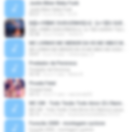
Justin Biber-Baby Funk
Justin Biber-Baby Funk
03:27
il y a 16 ans
DJ D.
[b][c=39]MC DUDUZINHO[/c] - [c=1]EU QUERO TU[/c] (( [c=39]CD DA RADIO MANDELA DIGITAL[/c] ))[/b]
[b][c=39]MC DUDUZINHO[/c] - [c=1]EU QUERO TU[/c] (( [c=39]CD DA RADIO MANDELA DIGITAL[/c] ))[/b]
02:28
il y a 14 ans
Victor D.
MC LIVINHO MC MENOR DA VG MC MM E MC DUDU - TREINAMENTO DAS PEPECA ( DJ CARLINHOS DA S.R )
MC LIVINHO MC MENOR DA VG MC MM E MC DUDU - TREINAMENTO DAS PEPECA ( DJ CARLINHOS DA S.R )
03:01
il y a 12 ans
mhenrique_9
Predador de Perereca
Predador de Perereca
03:18
il y a 11 ans
Kelvin R.
Picada Fatal
Picada Fatal
03:12
il y a 11 ans
caio.bredy92
MC GW - Todo Tesão Todo Amor (DJ Nanno) Lançamento 2016
MC GW - Todo Tesão Todo Amor (DJ Nanno) Lançamento 2016
02:15
il y a 10 ans
RuanSamtosdeMelo1313 S.
Furacão 2000 - montagem cyclone
Furacão 2000 - montagem cyclone