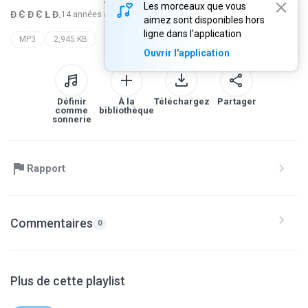
Les morceaux que vous
Đ Є Đ Є Ł Đ.
14 années auparavant
plus...
aimez sont disponibles hors
ligne dans l'application
MP3
2,945 KB
Ouvrir l'application
Définir
À la
Téléchargez
Partager
comme
bibliothèque
sonnerie
Rapport
Commentaires
0
Plus de cette playlist