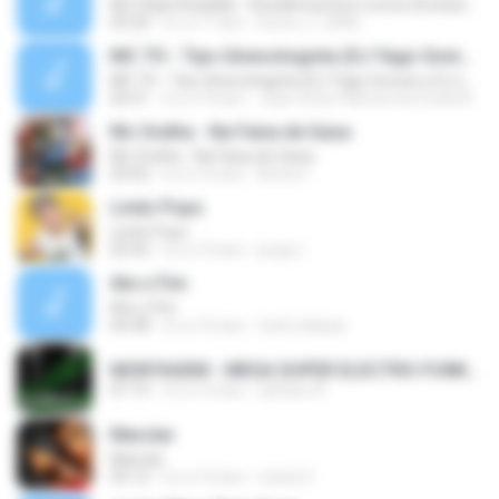
Mc Felipe Boladão - Residência Dos Loucos (Exclusividade ToPFunk) Vrs Original
03:20
il y a 17 ans
bruno_f_2006
MC TH - Tipo Ginecologista (DJ Yago Gomes e DJ LD do Martins) (Áudio Oficial) Lançamento 2016
MC TH - Tipo Ginecologista (DJ Yago Gomes e DJ LD do Martins) (Áudio Oficial) Lançamento 2016
02:51
il y a 10 ans
Joao Victor Ramos Da Costa R.
Mc Orelha - Na Faixa de Gaza
Mc Orelha - Na Faixa de Gaza
03:02
il y a 12 ans
Breno Í.
Lindo Popo
Lindo Popo
02:42
il y a 10 ans
jorge L.
Ate o Fim
Ate o Fim
04:38
il y a 16 ans
funk reliquia
MONTAGEM - MEGA SUPER ELECTRO-FUNK [LANÇAMENTO 2015].mp3
07:15
il y a 12 ans
adriano R.
Marolar
Marolar
03:12
il y a 10 ans
maria V.