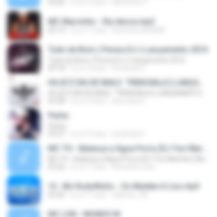
03:26
il y a 10 ans
Djmoreno F.
MC Marcinho - Ela desce.mp3
03:14
il y a 11 ans
brunoferrari3000
Tudo de Bom ( Perera DJ ) Lançamento 2016
Tudo de Bom ( Perera DJ ) Lançamento 2016
04:18
il y a 10 ans
Emanuel V.
HOJE É DIA DE BAILE ´TREM BALA [ LANÇAMENTO 2016 ]
HOJE É DIA DE BAILE ´TREM BALA [ LANÇAMENTO 2016 ]
03:28
il y a 10 ans
ana clara F.
Partiu
Partiu
03:27
il y a 10 ans
amanda R.
MC TH - Balança a Água Porra (DJ Yuri Martins) (Áudio Oficial) Lançamento 2016
MC TH - Balança a Água Porra (DJ Yuri Martins) (Áudio Oficial) Lançamento 2016
02:26
il y a 11 ans
leonardo.cota
13 . Mc Rodolfinho - Os Muleke é Liso.mp3
03:26
il y a 11 ans
fabricio_3d
MC LON - MUNDO M