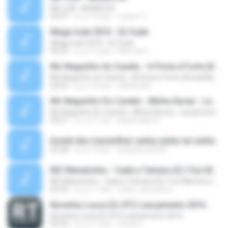
MC LON - MUNDO M
03:47
il y a 16 ans
necko17
Mega funk 2010 - Dj Yuuki
Mega funk 2010 - Dj Yuuki
09:23
il y a 12 ans
Marcelo L.
Mc Neguinho do Caxeta - A Firma é Forte (Kondzilla) Lançamento 2013
Mc Neguinho do Caxeta - A Firma é Forte (Kondzilla) Lançamento 2013
02:52
il y a 13 ans
bielloko66
Mc Neguinho Do Caxeta - Minha Áurea - Lançamento 2015
Mc Neguinho Do Caxeta - Minha Áurea - Lançamento 2015
02:51
il y a 11 ans
playFunkbr B.
bonde das maravilhas senta senta vai senta.mp3
03:28
il y a 14 ans
lucasbeca2009
MC Maneirinho - Cade a Tamara (DJ Yuri Martins) Lançamento Oficial 2015
MC Maneirinho - Cade a Tamara (DJ Yuri Martins) Lançamento Oficial 2015
02:32
il y a 11 ans
victor_araruama
Novinha Louca (DJ R7) Lançamento 2016
Novinha Louca (DJ R7) Lançamento 2016
03:55
il y a 11 ans
murilo L.