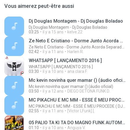
Vous aimerez peut-être aussi
Dj Douglas Montagem - Dj Douglas Boladao
Dj Douglas Montagem - Dj Douglas Boladao
03:25
il y a 15 ans
kelve.22
Ze Neto E Cristiano - Dorme Junto Acorda Separado - Top 20 Sertanejas de 2015
Ze Neto E Cristiano - Dorme Junto Acorda Separado - Top 20 Sertanejas de 2015
02:42
il y a 11 ans
Harlen R.
WHATSAPP [ LANÇAMENTO 2016 ]
WHATSAPP [ LANÇAMENTO 2016 ]
03:30
il y a 10 ans
ana clara F.
Mc kevin novinha quer mamar () (áudio oficial)
Mc kevin novinha quer mamar () (áudio oficial)
03:50
il y a 12 ans
DIEGO DETONA FUNK D.
MC PIKACHU E MC MM - ESSE É MEU PROCEDE ( DJ CARLINHOS DA S.R )
MC PIKACHU E MC MM - ESSE É MEU PROCEDE ( DJ CARLINHOS DA S.R )
02:55
il y a 11 ans
[Victor LFunk] [.
05 PALIO TA KI TA DO MAGNO FUNK AUTOMOTIVO VOLUME 01.mp3
01:10
il y a 10 ans
Anguya V.