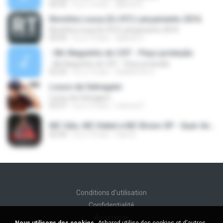
02:55
il y a 14 ans
gabriel G.
Novinha Louca (DJ R7) Lançamento 2016
Novinha Louca (DJ R7) Lançamento 2016
03:55
il y a 10 ans
Gabriel V.
- Mc Neguinho do CXT - Peço proteção
- Mc Neguinho do CXT - Peço proteção
02:25
il y a 12 ans
Guilherme S.
Louco de Selvagem
Louco de Selvagem
03:27
il y a 10 ans
marcos F.
MC Gão, MC Kekel e MC Bruno SP - Quer Andar de Meiota (Perera DJ) Lançamento 2016.mp3
02:50
il y a 10 ans
Caio B.
Conditions d'utilisation
Confidentialité
Assistance