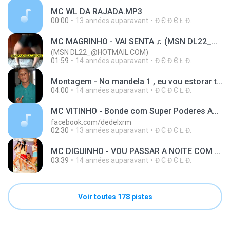
MC WL DA RAJADA.MP3
00:00
13 années auparavant
Đ Є Đ Є Ł Đ.
MC MAGRINHO - VAI SENTA ♫ (MSN DL22_@HOTMAIL.COM)
(MSN DL22_@HOTMAIL.COM)
01:59
14 années auparavant
Đ Є Đ Є Ł Đ.
Montagem - No mandela 1 , eu vou estorar teu ovo , ai meu ovo ♫ [Mandela 2012] ·#·$1 .: MSN ·$3DL22_@HOTMAIL.COM ·$4GRAVOU BUNITINHA ? :.
04:00
14 années auparavant
Đ Є Đ Є Ł Đ.
MC VITINHO - Bonde com Super Poderes ARARÁ [[ MANO DEDEL ]]
facebook.com/dedelxrm
02:30
13 années auparavant
Đ Є Đ Є Ł Đ.
MC DIGUINHO - VOU PASSAR A NOITE COM ELAS (DJ SELMINHO 2012) [a=1] ·#·$8 .: MSN ·$3DL22_@HOTMAIL.COM ·$4GRAVOU BUNITINHA ? :. [/a=1]
03:39
14 années auparavant
Đ Є Đ Є Ł Đ.
Voir toutes 178 pistes