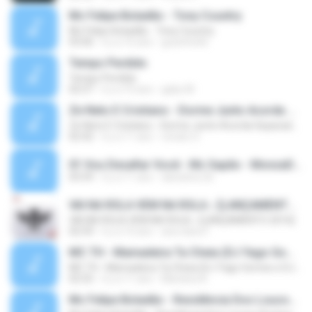
Mc Felipe Boladão - Tony Country
Mc Felipe Boladão - Tony Country
03:06
il y a 16 ans
guzinho66
Tempo Perdido
Tempo Perdido
02:57
il y a 10 ans
gaby M.
Ze Neto E Cristiano - Dorme Junto Acorda Separado - Top 20 Sertanejas de 2015
Ze Neto E Cristiano - Dorme Junto Acorda Separado - Top 20 Sertanejas de 2015
02:42
il y a 11 ans
renato S.
01 Vou Desafiar Você - Mc Sapão - MonzaDJ Tocando só as Melhores (2).mp3
03:59
il y a 11 ans
danisilva.3d
VAI NA ROLA VEM NA ROLA ♪ [LANÇAMENTO 2016]
VAI NA ROLA VEM NA ROLA ♪ [LANÇAMENTO 2016]
02:59
il y a 10 ans
ana clara F.
MC TH - Mamadeira Ta Cheia (DJ Yago Gomes e DJ LD do Martins) Lançamento Oficial 2016
MC TH - Mamadeira Ta Cheia (DJ Yago Gomes e DJ LD do Martins) Lançamento Oficial 2016
02:55
il y a 11 ans
Mariana A.
Mc Felipe Boladão - Residência Dos Loucos (Exclusividade ToPFunk) Vrs Original