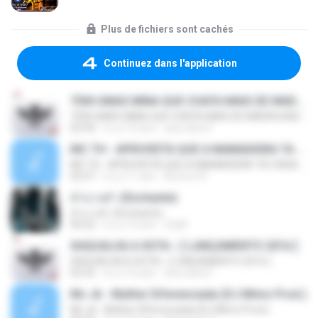
Plus de fichiers sont cachés
Continuez dans l'application
TEM UMAS MINA QUE CHATA MAIS DE MADRUGADA CHORA ♫ [LANÇAMENTO 2015]
TEM UMAS MINA QUE CHATA MAIS DE MADRUGADA CHORA ♫ [LANÇAMENTO 2015]
02:44
il y a 10 ans
ana clara F.
MC TH - APROVEITA QUE A MAMADEIRA TA CHEIA (LANÇAMENTO OFICIAL 2015)
MC TH - APROVEITA QUE A MAMADEIRA TA CHEIA (LANÇAMENTO OFICIAL 2015)
02:57
il y a 11 ans
Brenno N.
คำบางคำ (Enchante)
คำบางคำ (Enchante)
04:22
il y a 12 ans
chylll
XAQUALHA A XOTA ♪ [ LANÇAMENTO 2016 ]
XAQUALHA A XOTA ♪ [ LANÇAMENTO 2016 ]
02:52
il y a 10 ans
ana clara F.
Mc Jk - Mulher Diferenciada (DJ Mimo Prod.)
Mc Jk - Mulher Diferenciada (DJ Mimo Prod.)