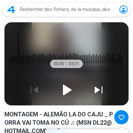
00:00
03:01
MONTAGEM - ALEMÃO LA DO CAJU _ P
ORRA VAI TOMA NO CÚ ♫ (MSN DL22@
HOTMAIL.COM).mp3