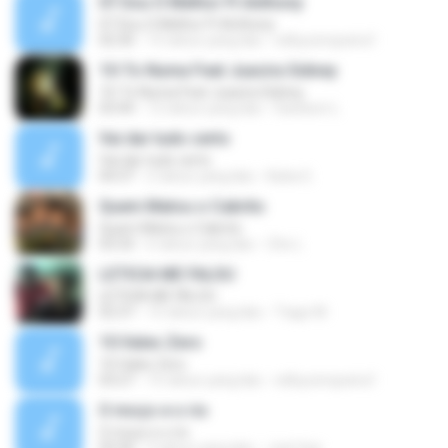
07.Sou O Melhor Ft Anthony
07.Sou O Melhor Ft Anthony
02:30
15 tahun yang lalu
edluycerqueira1
10-To Numa Feat Juacira Sidney
10-To Numa Feat Juacira Sidney
03:44
12 tahun yang lalu
Danilson L.
Vai dar tudo certo
Vai dar tudo certo
04:37
2 tahun yang lalu
Katia G.
Quem Matou o Cabrito
Quem Matou o Cabrito
03:33
6 tahun yang lalu
Zito L.
LETICIA ME FALOU
LETICIA ME FALOU
02:37
15 tahun yang lalu
Tiago M.
10.Vales Zero
10.Vales Zero
03:27
15 tahun yang lalu
edluycerqueira1
O moço e o rio
O moço e o rio