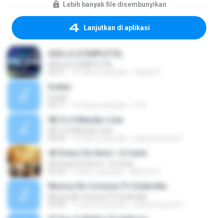
Lebih banyak file disembunyikan
Lanjutkan di aplikasi
ADILLA (COMPLETA)
ADILLA (COMPLETA)
03:21
10 tahun yang lalu
miguel P.
Evelyn
Evelyn
02:11
16 tahun yang lalu
m7j
08.To A Mandar Lixar
08.To A Mandar Lixar
04:59
15 tahun yang lalu
edluycerqueira1
40 Graus De Amor / A Carta
40 Graus De Amor / A Carta
05:42
2 tahun yang lalu
Marcelo G.
Musica No Coracao Ft Cinderella
Musica No Coracao Ft Cinderella
03:34
15 tahun yang lalu
edluycerqueira1