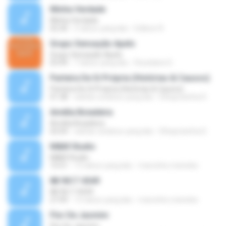
Minha Verdade
Minha Verdade
02:30
5 tahun yang lalu
Edilson R.
Grupo Sensação Apelo
Grupo Sensação Apelo
03:49
7 tahun yang lalu
Roselaine D.
Parteira De Si Própria (Histórias & Causos)
Parteira De Si Própria (Histórias & Causos)
01:38
sekitar setahun yang lalu
Elhaynizinha D.
Amélia Boiadeira
Amélia Boiadeira
02:04
sekitar setahun yang lalu
Elhaynizinha D.
M&M Studio
M&M Studio
15:51
13 tahun yang lalu
marcinho.meireles
88 9617 4549
88 9617 4549
27:09
13 tahun yang lalu
marcinho.meireles
Flor De Jasmim