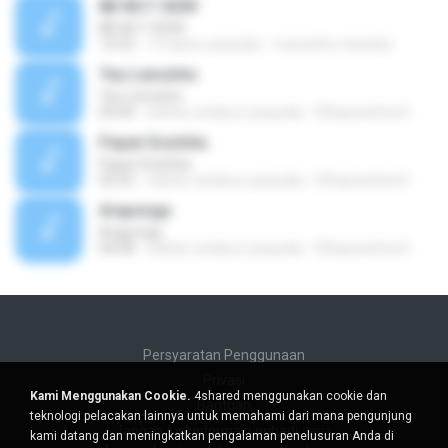
88 9617 4549
88 9617 4549
13:52
13 tahun yang lalu
marcinho.meireles
Teu Lencinho
Teu Lencinho
03:04
sekitar setahun yang lalu
Elhaynizinha D.
Fiquei Sozinha
Fiquei Sozinha
02:25
sekitar setahun yang lalu
Elhaynizinha D.
Araponga
Araponga
04:08
sekitar setahun yang lalu
Elhaynizinha D.
Persyaratan Penggunaan
Privasi
Kami Menggunakan Cookie.
4shared menggunakan cookie dan
Bantuan
teknologi pelacakan lainnya untuk memahami dari mana pengunjung
Jangan jual informasi pribadi saya
kami datang dan meningkatkan pengalaman penelusuran Anda di