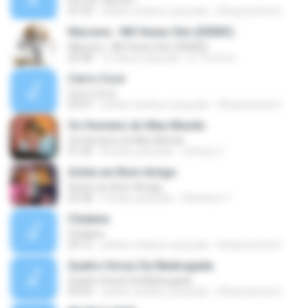
Flor De Jasmim
01:43
sekitar setahun yang lalu
Elhaynizinha D.
Náscera - Mil Vezes Sim (DEMO)
Náscera - Mil Vezes Sim (DEMO)
02:38
15 tahun yang lalu
In The End ..
Cerro Corá
Cerro Corá
03:07
sekitar setahun yang lalu
Elhaynizinha D.
Os Homens do Meu Mundo
Os Homens do Meu Mundo
01:50
8 bulan yang lalu
stefany C.
Achei um Bom Amigo
Achei um Bom Amigo
03:28
3 bulan yang lalu
Admilson T.
Chalana
Chalana
03:12
sekitar setahun yang lalu
Elhaynizinha D.
Quatro Horas Da Madrugada
Quatro Horas Da Madrugada
03:43
sekitar setahun yang lalu
Elhaynizinha D.