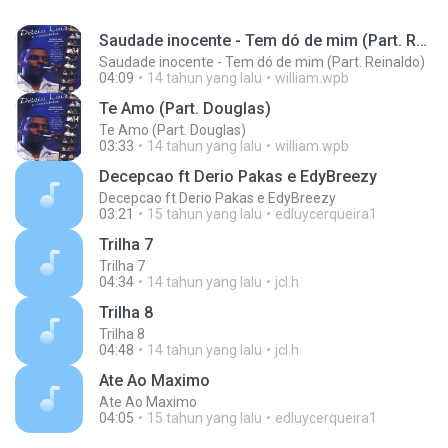
Saudade inocente - Tem dó de mim (Part. Reinaldo)
Saudade inocente - Tem dó de mim (Part. Reinaldo)
04:09
14 tahun yang lalu
william.wpb
Te Amo (Part. Douglas)
Te Amo (Part. Douglas)
03:33
14 tahun yang lalu
william.wpb
Decepcao ft Derio Pakas e EdyBreezy
Decepcao ft Derio Pakas e EdyBreezy
03:21
15 tahun yang lalu
edluycerqueira1
Trilha 7
Trilha 7
04:34
14 tahun yang lalu
jcl.h
Trilha 8
Trilha 8
04:48
14 tahun yang lalu
jcl.h
Ate Ao Maximo
Ate Ao Maximo
04:05
15 tahun yang lalu
edluycerqueira1