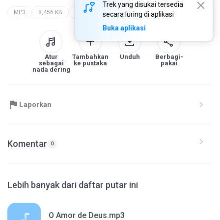
Trek yang disukai tersedia
MP3
8,456 KB
Other
delcio meireles
ensina-nos a contar
secara luring di aplikasi
Buka aplikasi
Atur
Tambahkan
Unduh
Berbagi-
sebagai
ke pustaka
pakai
nada dering
Laporkan
Komentar
0
Lebih banyak dari daftar putar ini
O Amor de Deus.mp3