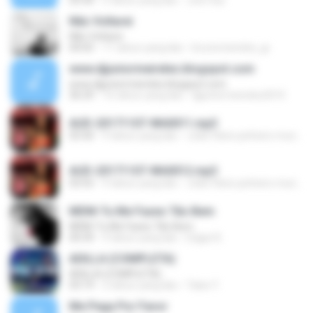
03:30
5 tahun yang lalu
Joel Vaz
Não Voltarei
Não Voltarei
04:05
11 tahun yang lalu
brunomeireles_jp
www.djjuniormeireles.blogspot.com
www.djjuniormeireles.blogspot.com
36:29
16 tahun yang lalu
djjuniormeireles2010
AUD-20171107-WA0011.mp3
03:30
9 tahun yang lalu
João Flávio pinheiro muniz
AUD-20171107-WA0012.mp3
03:55
9 tahun yang lalu
João Flávio pinheiro muniz
MDM-Tu Me Fazes Tão Bem
MDM-Tu Me Fazes Tão Bem
04:39
9 tahun yang lalu
Edgar B.
ADILLA (COMPLETA)
ADILLA (COMPLETA)
03:19
2 tahun yang lalu
Taíse Y.
Me Pega Por Favor