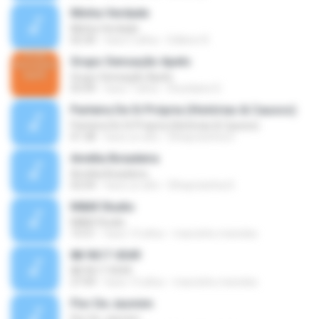
Minha Verdade
Minha Verdade
02:30
hace 5 años
Edilson R.
Grupo Sensação Apelo
Grupo Sensação Apelo
03:49
hace 7 años
Roselaine D.
Parteira De Si Própria (Histórias & Causos)
Parteira De Si Própria (Histórias & Causos)
01:38
hace un año
Elhaynizinha D.
Amélia Boiadeira
Amélia Boiadeira
02:04
hace un año
Elhaynizinha D.
M&M Studio
M&M Studio
15:51
hace 13 años
marcinho.meireles
88 9617 4549
88 9617 4549
27:09
hace 13 años
marcinho.meireles
Flor De Jasmim