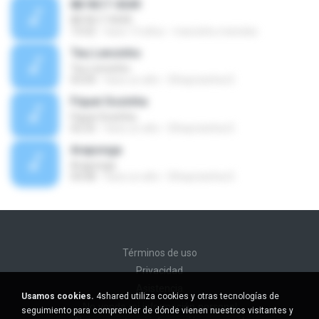
88 9617 4549
88 9617 4549
13:52
hace 13 años
marcinho.meireles
Teu Lencinho
Teu Lencinho
03:04
hace un año
Elhaynizinha D.
Fiquei Sozinha
Fiquei Sozinha
02:25
hace un año
Elhaynizinha D.
Araponga
Araponga
04:08
hace un año
Elhaynizinha D.
Términos de uso
Privacidad
Asistencia
Usamos cookies.
4shared utiliza cookies y otras tecnologías de
No venda mi información personal
seguimiento para comprender de dónde vienen nuestros visitantes y