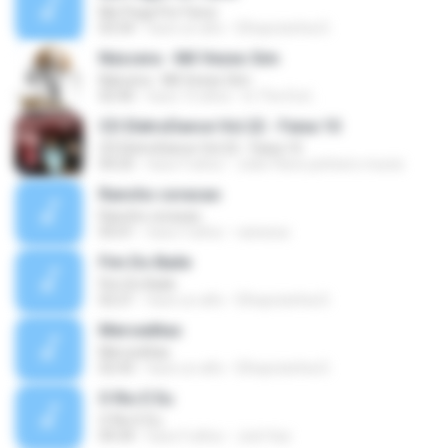
Me Pega Por Favor
03:34
hace un año
Elhaynizinha D.
Náscera - Mil Vezes Sim
Náscera - Mil Vezes Sim
02:40
hace 15 años
In The End ..
CD EletroDance Vol.22 - Faixa 10
CD EletroDance Vol.22 - Faixa 10
04:25
hace 9 años
João Flávio pinheiro muniz
Rancho coracao
Rancho coracao
05:01
hace 3 años
vanessa
Fim Do Baile
Fim Do Baile
02:21
hace un año
Elhaynizinha D.
Merceditas
Merceditas
02:43
hace un año
Elhaynizinha D.
O Rio E Eu
O Rio E Eu
04:34
hace 5 años
Joel Vaz