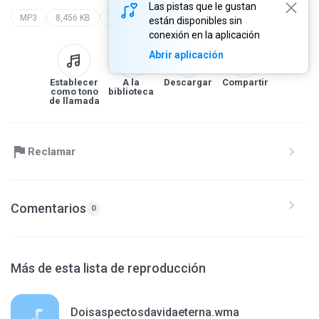
Las pistas que le gustan
MP3
8,456 KB
Other
delcio meireles
ensina-nos a contar
están disponibles sin
conexión en la aplicación
Abrir aplicación
Establecer
A la
Descargar
Compartir
como tono
biblioteca
de llamada
Reclamar
Comentarios
0
Más de esta lista de reproducción
Doisaspectosdavidaeterna.wma