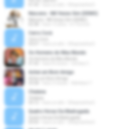
Flor De Jasmim
01:43
hace un año
Elhaynizinha D.
Náscera - Mil Vezes Sim (DEMO)
Náscera - Mil Vezes Sim (DEMO)
02:38
hace 15 años
In The End ..
Cerro Corá
Cerro Corá
03:07
hace un año
Elhaynizinha D.
Os Homens do Meu Mundo
Os Homens do Meu Mundo
01:50
hace 8 meses
stefany C.
Achei um Bom Amigo
Achei um Bom Amigo
03:28
hace 3 meses
Admilson T.
Chalana
Chalana
03:12
hace un año
Elhaynizinha D.
Quatro Horas Da Madrugada
Quatro Horas Da Madrugada
03:43
hace un año
Elhaynizinha D.