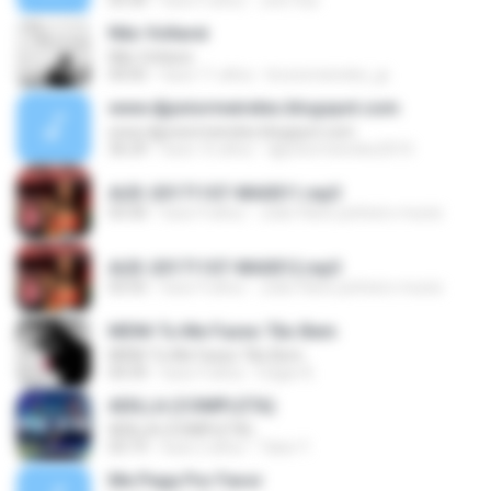
03:30
hace 5 años
Joel Vaz
Não Voltarei
Não Voltarei
04:05
hace 11 años
brunomeireles_jp
www.djjuniormeireles.blogspot.com
www.djjuniormeireles.blogspot.com
36:29
hace 16 años
djjuniormeireles2010
AUD-20171107-WA0011.mp3
03:30
hace 9 años
João Flávio pinheiro muniz
AUD-20171107-WA0012.mp3
03:55
hace 9 años
João Flávio pinheiro muniz
MDM-Tu Me Fazes Tão Bem
MDM-Tu Me Fazes Tão Bem
04:39
hace 9 años
Edgar B.
ADILLA (COMPLETA)
ADILLA (COMPLETA)
03:19
hace 2 años
Taíse Y.
Me Pega Por Favor