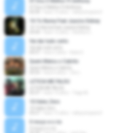
07.Sou O Melhor Ft Anthony
07.Sou O Melhor Ft Anthony
02:30
hace 15 años
edluycerqueira1
10-To Numa Feat Juacira Sidney
10-To Numa Feat Juacira Sidney
03:44
hace 12 años
Danilson L.
Vai dar tudo certo
Vai dar tudo certo
04:37
hace 2 años
Katia G.
Quem Matou o Cabrito
Quem Matou o Cabrito
03:33
hace 6 años
Zito L.
LETICIA ME FALOU
LETICIA ME FALOU
02:37
hace 15 años
Tiago M.
10.Vales Zero
10.Vales Zero
03:27
hace 15 años
edluycerqueira1
O moço e o rio
O moço e o rio