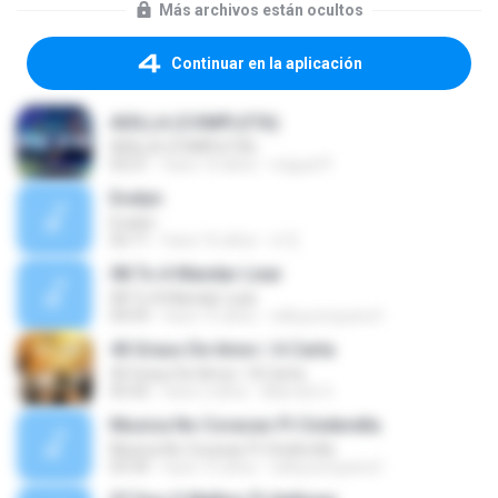
Más archivos están ocultos
Continuar en la aplicación
ADILLA (COMPLETA)
ADILLA (COMPLETA)
03:21
hace 10 años
miguel P.
Evelyn
Evelyn
02:11
hace 16 años
m7j
08.To A Mandar Lixar
08.To A Mandar Lixar
04:59
hace 15 años
edluycerqueira1
40 Graus De Amor / A Carta
40 Graus De Amor / A Carta
05:42
hace 2 años
Marcelo G.
Musica No Coracao Ft Cinderella
Musica No Coracao Ft Cinderella
03:34
hace 15 años
edluycerqueira1