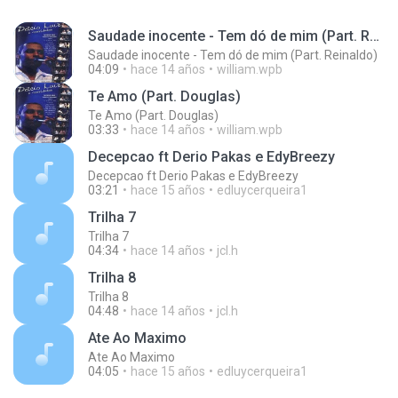
Saudade inocente - Tem dó de mim (Part. Reinaldo)
Saudade inocente - Tem dó de mim (Part. Reinaldo)
04:09
hace 14 años
william.wpb
Te Amo (Part. Douglas)
Te Amo (Part. Douglas)
03:33
hace 14 años
william.wpb
Decepcao ft Derio Pakas e EdyBreezy
Decepcao ft Derio Pakas e EdyBreezy
03:21
hace 15 años
edluycerqueira1
Trilha 7
Trilha 7
04:34
hace 14 años
jcl.h
Trilha 8
Trilha 8
04:48
hace 14 años
jcl.h
Ate Ao Maximo
Ate Ao Maximo
04:05
hace 15 años
edluycerqueira1