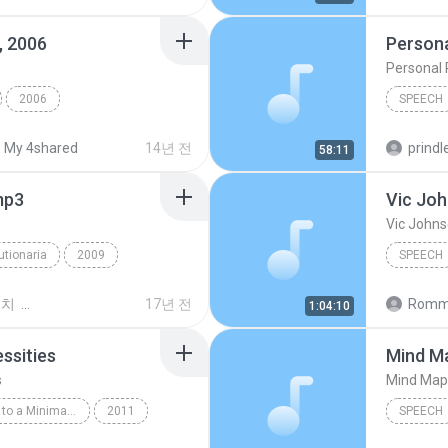
Speech
, 2006
Persona
Personal 
2006
SPEECH
h @ IIOC, Jan. 6, 2006
Speech
My 4shared
14년 전
prindle
58:11
mp3
Vic Jo
Vic John
utionaria
2009
SPEECH
ech
Vic Joh
위치
17년 전
Romme
1:04:10
ssities
Mind M
s
Mind Map
The Simple Guide to a Minimalist Life by Leo Babauta
2011
SPEECH
peech
Mind Ma