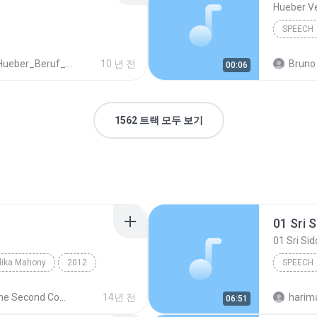
Hueber V
SPEECH
ber_Beruf_Deutsch_in_der_Pflege_Spanisch_ISBN_978_3_19_007476_1.mp3
10 년 전
Bruno 
00:06
1562 트랙 모두 보기
lika Mahony
2012
SPEECH
eech
ChoCho
The Second Coming
14년 전
06:51