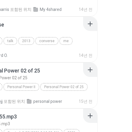
Life Is A Week_Monday_The Season Of Discovery
Speech
arris
포함된 위치
My 4shared
14년 전
se
talk
2013
converse
me
d O.
14년 전
l Power 02 of 25
Power 02 of 25
Personal Power II
Personal Power 02 of 25
Tony Robbins
jj
포함된 위치
personal power
15년 전
55.mp3
5.mp3