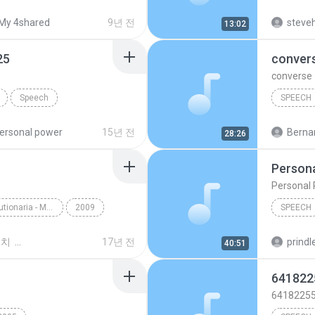
My 4shared
9년 전
steveh
13:02
25
conver
converse
Speech
SPEECH
wer 01 of 25
Speech
ersonal power
15년 전
Bernar
28:26
Persona
Personal 
Psycologia Revolutionaria - Maestro Samael Aun Weor
2009
SPEECH
IDA.mp3
Speech
Speech
위치
17년 전
prindle
40:51
641822
6418225