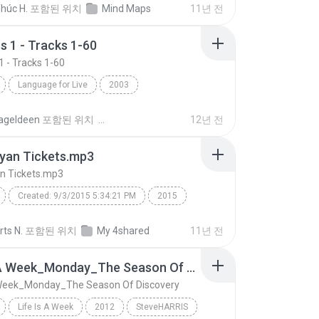
húc H.
포함된 위치
Mind Maps
11년 전
s 1 - Tracks 1-60
1 - Tracks 1-60
Language for Live
2003
 1 - Tracks 1-60
Berlitz English
Speech
ageldeen
포함된 위치
12년 전
yan Tickets.mp3
n Tickets.mp3
Created: 9/3/2015 5:34:21 PM
2015
n tour
luke bryan tickets
luke bryan concert
ts N.
포함된 위치
My 4shared
11년 전
an farm tour
Luke Bryan Tickets.mp3
Life Is A Week_Monday_The Season Of Discovery
luke bryan tour dates
A Week_Monday_The Season Of Discovery
d: NeoSpeech Paul16
Life Is A Week
2012
SteveHARRIS