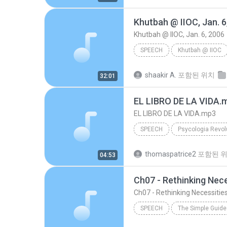
Khutbah @ IIOC, Jan. 6
Khutbah @ IIOC, Jan. 6, 2006
SPEECH
Khutbah @ IIOC
Br. Shakir Abdullah
Khutba
shaakir A.
포함된 위치
32:01
Speech
EL LIBRO DE LA VIDA.
EL LIBRO DE LA VIDA.mp3
SPEECH
Psycologia Revol
Acapela Maria Voice
Spe
thomaspatrice2
포함된 
04:53
EL LIBRO DE LA VIDA.mp3
Ch07 - Rethinking Nece
Ch07 - Rethinking Necessitie
SPEECH
Performed by Fred Stella
S