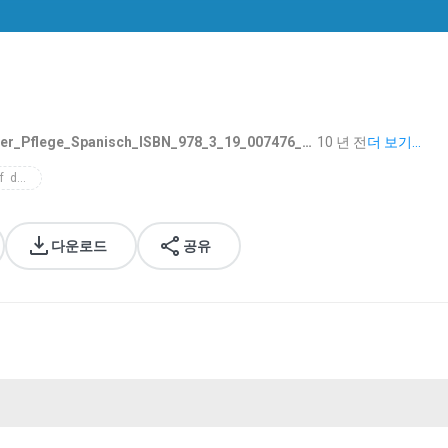
r_Pflege_Spanisch_ISBN_978_3_19_007476_1.mp3
10 년 전
더 보기...
hueber beruf  deutsch in der pflege spanisch
다운로드
공유