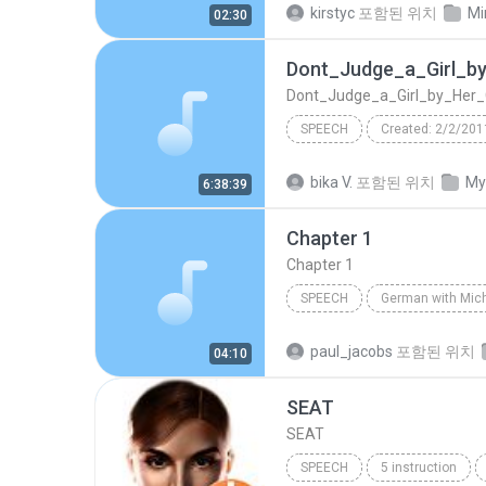
kirstyc
포함된 위치
Mi
02:30
Ch07 - Rethinking Necessities
Dont_Judge_a_Girl_b
Dont_Judge_a_Girl_by_Her_
SPEECH
Created: 2/2/201
Dont_Judge_a_Girl_by_Her_Cover
bika V.
포함된 위치
My
6:38:39
dont_judge_a_girl_by_her_cover
Chapter 1
TextAloud: ScanSoft Raquel22 
Chapter 1
SPEECH
Speech
Michel Thomas
paul_jacobs
포함된 위치
04:10
SEAT
SEAT
SPEECH
5 instruction