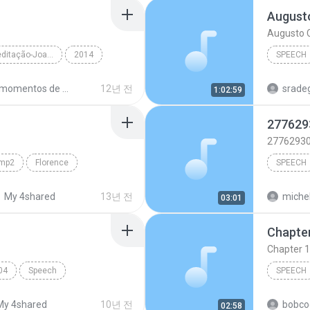
Augusto
Augusto C
momentos de meditação-Joana de Angelis
2014
SPEECH
r Alexandre Alv...
Speech
Augusto 
momentos de meditação Audiobook.
12년 전
sradeg
1:02:59
TextAlou
277629
2776293
amp2
Florence
SPEECH
Speech
2776293
My 4shared
13년 전
michel
03:01
katy per
Chapter 1
swish s
04
Speech
SPEECH
MP
My 4shared
10년 전
bobco
02:58