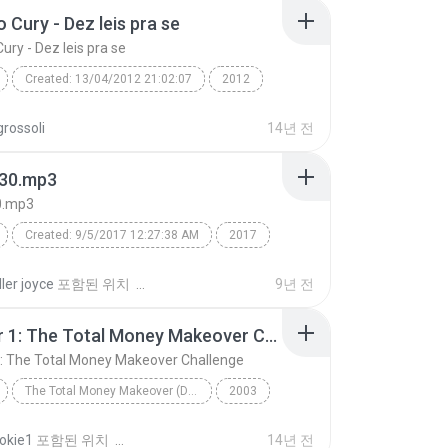
 Cury - Dez leis pra se
ury - Dez leis pra se
Created: 13/04/2012 21:02:07
2012
Cury - Dez leis pra se
rossoli
14년 전
d: ScanSoft Raquel22 (
Speech
30.mp3
0.mp3
Created: 9/5/2017 12:27:38 AM
2017
0.mp3
swish swish free mp3 download
ler joyce
포함된 위치
9년 전
ry swish swish mp3
Chapter 1: The Total Money Makeover Challenge
swish swish mp3 download katy perry
Speech
: The Total Money Makeover Challenge
wish mp3 song
TextAloud: IVONA Kimberly22
The Total Money Makeover (Disc 1 of 3)
2003
Chapter 1: The Total Money Makeover Challenge
Dave Ramsey
okie1
포함된 위치
14년 전