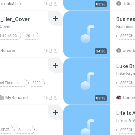
nimalist Life
10년 전
Trần T
03:26
y_Her_Cover
Busines
Cover
Business 
1 19:48:03
2011
SPEECH
Business
 4shared
16년 전
arwat
34:30
Luke Br
(
Speech
Luke Brya
German with Michel Thomas CD1
2000
SPEECH
Chapter 1
luke brya
My 4shared
15년 전
Concer
03:18
luke bry
Speech
Life Is 
TextAlou
SEAT
Speech
SPEECH