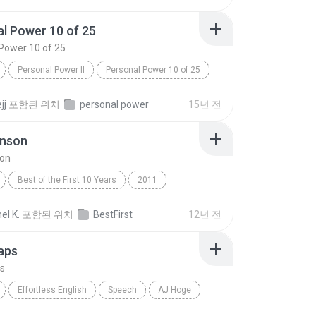
l Power 10 of 25
Power 10 of 25
Personal Power II
Personal Power 10 of 25
Tony Robbins
jj
포함된 위치
personal power
15년 전
hnson
son
Best of the First 10 Years
2011
nson
Speech
l K.
포함된 위치
BestFirst
12년 전
aps
s
Effortless English
Speech
AJ Hoge
ps