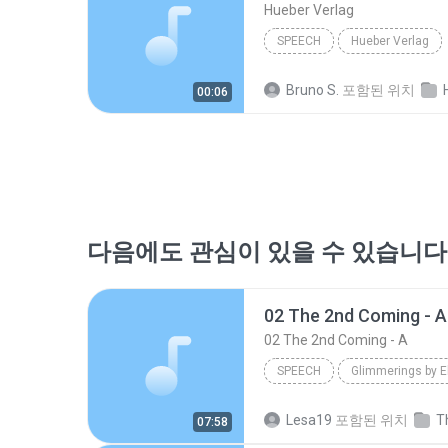
Hueber Verlag
SPEECH
Hueber Verlag
Bruno S.
포함된 위치
Hue
00:06
다음에도 관심이 있을 수 있습니다
02 The 2nd Coming - A
02 The 2nd Coming - A
SPEECH
Glimmerings by E
02 The 2nd Coming - A
Sp
Lesa19
포함된 위치
07:58
David Yamartino - www.reasontogether.com