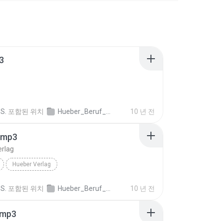
3
S.
포함된 위치
Hueber_Beruf_Deutsch_in_der_Pflege_Spanisch_ISBN_978_3_19_007476_1.mp3
10 년 전
.mp3
erlag
Hueber Verlag
S.
포함된 위치
Hueber_Beruf_Deutsch_in_der_Pflege_Spanisch_ISBN_978_3_19_007476_1.mp3
10 년 전
.mp3