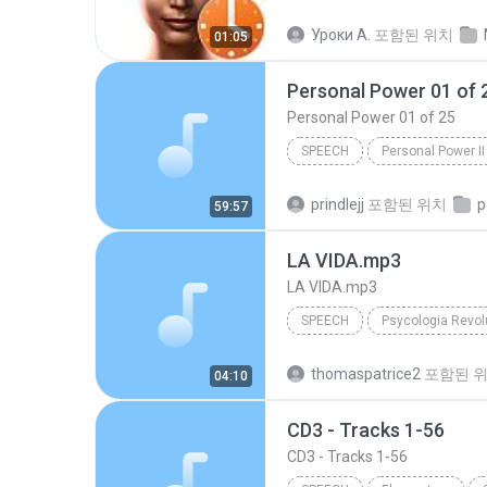
IVONA Reader - IVONA 2 Amy
Уроки А.
포함된 위치
01:05
Personal Power 01 of 
Personal Power 01 of 25
SPEECH
Personal Power II
Tony Robbins
Personal Po
prindlejj
포함된 위치
p
59:57
LA VIDA.mp3
LA VIDA.mp3
SPEECH
Maria Acapela Voice
LA V
thomaspatrice2
포함된 
04:10
CD3 - Tracks 1-56
CD3 - Tracks 1-56