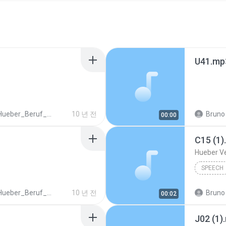
U41.mp
ber_Beruf_Deutsch_in_der_Pflege_Spanisch_ISBN_978_3_19_007476_1.mp3
10 년 전
Bruno 
00:00
C15 (1)
Hueber V
SPEECH
ber_Beruf_Deutsch_in_der_Pflege_Spanisch_ISBN_978_3_19_007476_1.mp3
10 년 전
Bruno 
00:02
J02 (1)