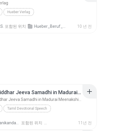
erlag
Hueber Verlag
S.
포함된 위치
Hueber_Beruf_Deutsch_in_der_Pflege_Spanisch_ISBN_978_3_19_007476_1.mp3
10 년 전
01 Sri Siddhar Jeeva Samadhi in Madurai MeenakshiTemple - ChoChoME Sundaram
01 Sri Siddhar Jeeva Samadhi in Madurai MeenakshiTemple - ChoChoME Sundaram
Tamil Devotional Speech
ME Sundaram
Speech
harimanikandan V.
포함된 위치
11년 전
01 Sri Siddhar Jeeva Samadhi in Madurai MeenakshiT...