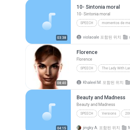
10- Sintonia moral
10- Sintonia moral
SPEECH
Divaldo Franco/(audiobook criado po
violaoale
포함된 위치
03:38
10- Sintonia moral
Florence
Florence
SPEECH
The Lady With L
IVONA Reader - IVONA 2 Salli
Khaleel M.
포함된 위치
08:40
Beauty and Madness
Beauty and Madness
SPEECH
Versions
20
Beauty and Madness
MY
jingky A.
포함된 위치
04:15