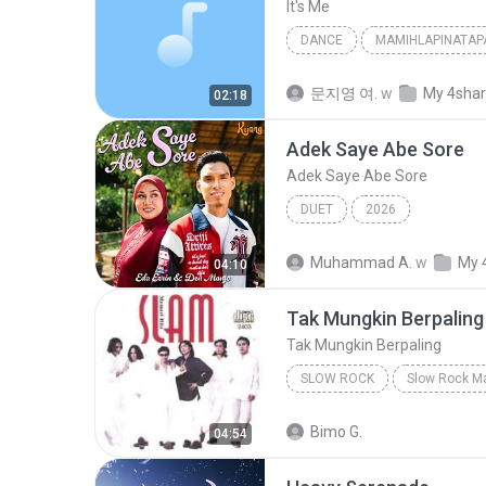
It′s Me
DANCE
MAMIHLAPINATAP
Dance
아일릿(ILLIT)
문지영 여.
w
My 4sha
02:18
Adek Saye Abe Sore
Adek Saye Abe Sore
DUET
2026
Muhammad A.
w
My 
04:10
Tak Mungkin Berpaling
Tak Mungkin Berpaling
SLOW ROCK
Slow Rock
Tak Mungkin Be
Bimo G.
04:54