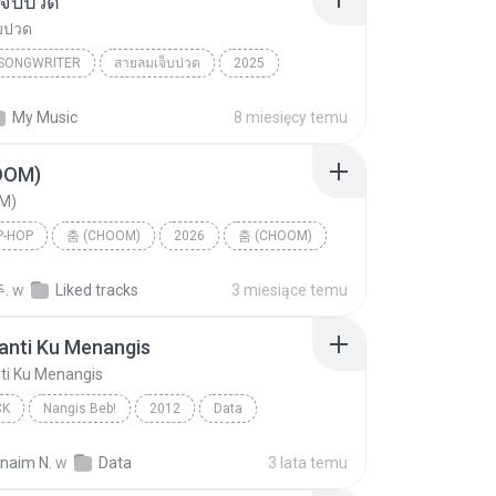
จ็บปวด
บปวด
/SONGWRITER
สายลมเจ็บปวด
2025
ad Song
สายลมเจ็บปวด
My Music
8 miesięcy temu
/SONGWRITER
OOM)
M)
P-HOP
춤 (CHOOM)
2026
춤 (CHOOM)
p-hop
BABYMONSTER
.
w
Liked tracks
3 miesiące temu
anti Ku Menangis
ti Ku Menangis
CK
Nangis Beb!
2012
Data
nti Ku Menangis
Pop Rock
rnaim N.
w
Data
3 lata temu