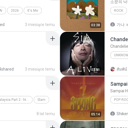
소문의 낙
AI
2026
It′s Me
ROCK
AKMU (
red
3 miesiące temu
가나.
03:38
Chandel
Chandelie
UNKNO
Sia
4shared
3 miesiące temu
สัมพัน์ 
03:51
Sampai 
Sampai H
Slow Rock Malaysia Part 2 - http://idws.in/310179
Slam
POP RO
rpaling
Spring
8 lat temu
Shike
05:14