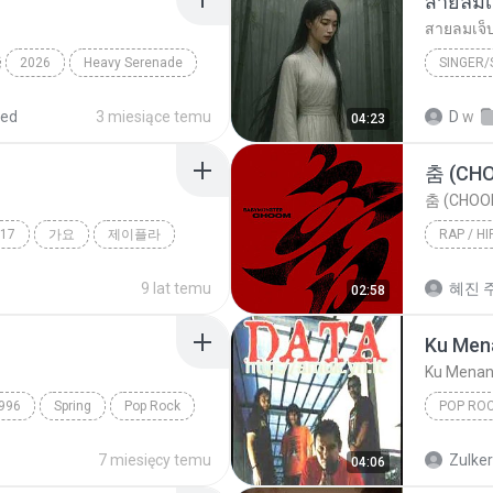
สายลมเ
สายลมเจ็
2026
Heavy Serenade
SINGER
Hmong S
red
3 miesiące temu
D
w
04:23
SINGER
춤 (CH
춤 (CHOO
17
가요
제이플라
RAP / HI
Rap / Hi
9 lat temu
혜진 주
02:58
Ku Men
Ku Menan
996
Spring
Pop Rock
POP RO
Ku Mena
7 miesięcy temu
Zulke
04:06