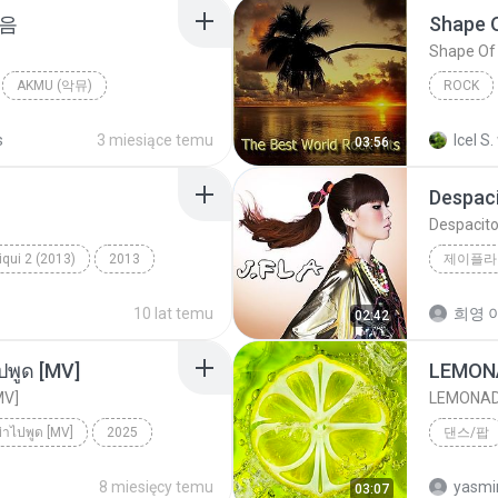
마음
Shape 
Shape Of
AKMU (악뮤)
ROCK
allad
Fame On 
s
3 miesiące temu
Icel S.
03:56
Despac
Despacit
qui 2 (2013)
2013
제이플라
ic
Tum Hi Ho
10 lat temu
희영 이
02:42
ปพูด [MV]
LEMON
MV]
LEMONA
ย่าไปพูด [MV]
2025
댄스/팝
่าไปพูด [MV]
LEMONA
8 miesięcy temu
yasmi
03:07