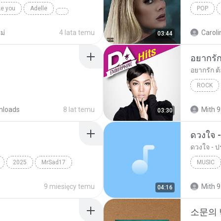
ke you
Adelle
POP
ม่
4 lata temu
Caroli
03:44
ROCK
nloads
8 lat temu
Mith 9
03:30
ดวงใจ -
ดวงใจ - ปร
2025
MrSad17
MUSIC
Music
9 miesięcy temu
Mith 9
04:16
소문의