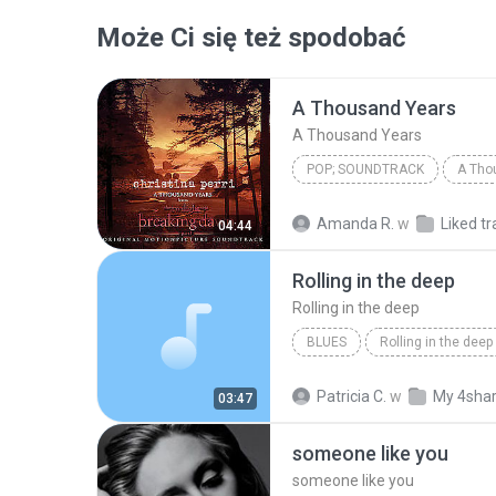
Może Ci się też spodobać
A Thousand Years
A Thousand Years
POP; SOUNDTRACK
A Tho
Christina Perri
A Thousan
Amanda R.
w
Liked tr
04:44
Rolling in the deep
Rolling in the deep
BLUES
Rolling in the deep
Rolling in the deep
Patricia C.
w
My 4sha
03:47
someone like you
someone like you