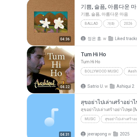
기쁨, 슬픔, 아름다운 
기쁨, 슬픔, 아름다운 마음
BALLAD
개화
2026
기쁨, 슬픔, 아름다운 마음
B
정은 홍.
w
Liked track
04:36
Tum Hi Ho
Tum Hi Ho
BOLLYWOOD MUSIC
Aashi
Arijit Singh
Bollywood Mus
Satrio U.
w
Ashiqui 2
04:22
สุขอย่าไปเล่าเศร้าอย่าไ
สุขอย่าไปเล่าเศร้าอย่าไปพูด [
MUSIC
สุขอย่าไปเล่าเศร้าอ
Music
สุขอย่าไปเล่าเศร้าอย
jeerapong
w
2025
04:31