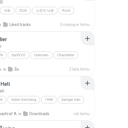
원
개화
2026
소문의 낙원
Rock
악뮤)
w
Liked tracks
3 miesiące temu
ier
r
WN
SiaVEVO
Unknown
Chandelier
เ.
w
อั้ม
2 lata temu
Hati
ati
CK
Galeri Gemilang
1998
Sampai Hati
Pop Rock
nashraf A.
w
Downloads
rok temu