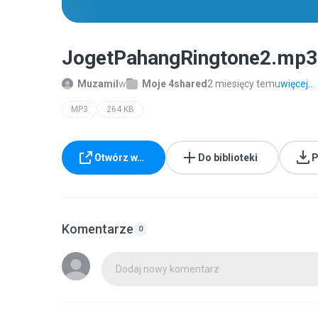
JogetPahangRingtone2.mp3
Muzamil
w
Moje 4shared
2 miesięcy temu
więcej...
MP3
264 KB
Otwórz w…
Do biblioteki
P
Komentarze
0
Dodaj nowy komentarz