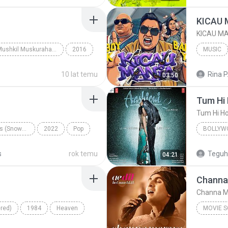
Ae Dil Hai Mushkil Muskurahat.Com
2016
MUSIC
Ae Dil Hai Mushkil
10 lat temu
Rina P
03:50
Tum Hi
Tum Hi H
Everyday Is Christmas (Snowman Deluxe Edition)
2022
Pop
BOLLYW
Arijit S
s
rok temu
Teguh 
04:21
Channa
Channa M
red)
1984
Heaven
MOVIE 
Arijit Si