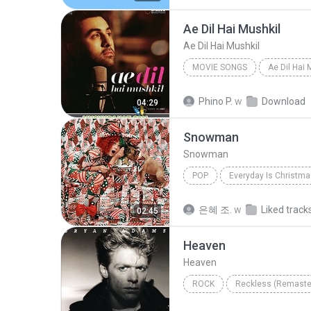
Ae Dil Hai Mushkil
Ae Dil Hai Mushkil
MOVIE SONGS
Movie Songs
Arijit Singh
Phino P.
w
Download
04:29
Snowman
Snowman
POP
Snowman
Sia
은혜 조.
w
Liked track
02:45
Heaven
Heaven
ROCK
Reckless (Remaste
Rock
Bryan Adams