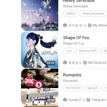
Heavy Serenade
Heavy Serenade
DANCE
Heavy Serenade
NMIXX
Dance
문지영 여.
w
My 4sha
03:00
Shape Of You
Shape Of You
가요
Blossom [EP]
20
Shape Of You
류효정
w
My 4shared
02:53
Romantis
Romantis
POP ROCK
Spring 5
1
Romantis
Suriati Z.
w
Telegram
05:20