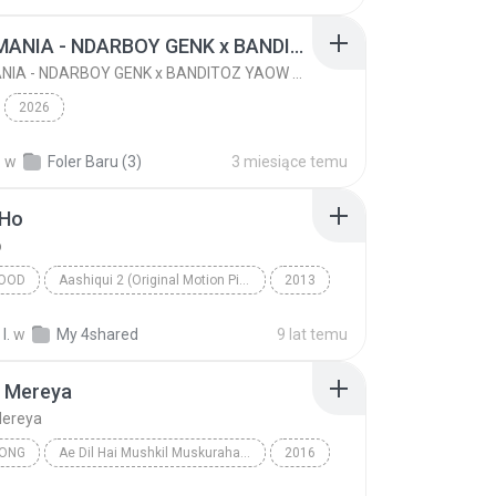
KICAU MANIA - NDARBOY GENK x BANDITOZ YAOW 86 (OFFICIAL LYRIC VIDEO) GAS POL NDANGAK
KICAU MANIA - NDARBOY GENK x BANDITOZ YAOW 86 (OFFICIAL LYRIC VIDEO) GAS POL NDANGAK
2026
.
w
Foler Baru (3)
3 miesiące temu
 Ho
o
OOD
Aashiqui 2 (Original Motion Picture Soundtrack)
2013
ingh - PlanetLagu.com
Tum Hi Ho
Bollywood
I.
w
My 4shared
9 lat temu
 Mereya
ereya
SONG
Ae Dil Hai Mushkil Muskurahat.Com
2016
ngh
Channa Mereya
Movie Song