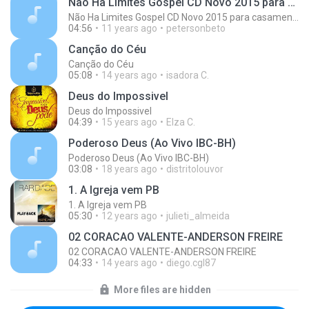
Não Ha Limites Gospel CD Novo 2015 para casamento casal musica romantica
Não Ha Limites Gospel CD Novo 2015 para casamento casal musica romantica
04:56
11 years ago
petersonbeto
Canção do Céu
Canção do Céu
05:08
14 years ago
isadora C.
Deus do Impossivel
Deus do Impossivel
04:39
15 years ago
Elza C.
Poderoso Deus (Ao Vivo IBC-BH)
Poderoso Deus (Ao Vivo IBC-BH)
03:08
18 years ago
distritolouvor
1. A Igreja vem PB
1. A Igreja vem PB
05:30
12 years ago
julieti_almeida
02 CORACAO VALENTE-ANDERSON FREIRE
02 CORACAO VALENTE-ANDERSON FREIRE
04:33
14 years ago
diego.cgl87
More files are hidden