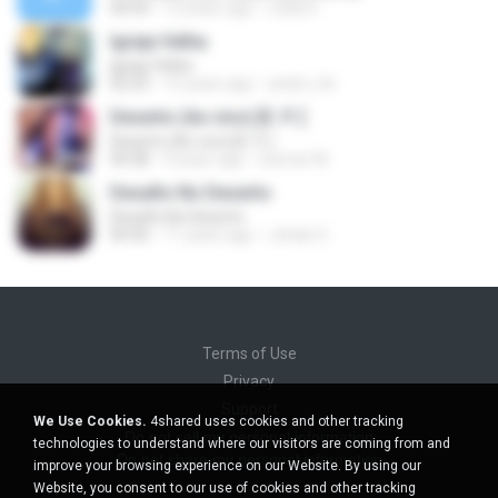
04:54
12 years ago
Leiila D.
Igreja Velha
Igreja Velha
02:23
15 years ago
andre_lrb
Deserto (Ao vivo) [E. P. ]
Deserto (Ao vivo) [E. P. ]
04:28
4 years ago
Guimar M.
Desafio No Deserto
Desafio No Deserto
04:36
11 years ago
Johab O.
Terms of Use
Privacy
Support
We Use Cookies.
4shared uses cookies and other tracking
Do not sell my personal information
technologies to understand where our visitors are coming from and
Do not share my personal information
improve your browsing experience on our Website. By using our
Website, you consent to our use of cookies and other tracking