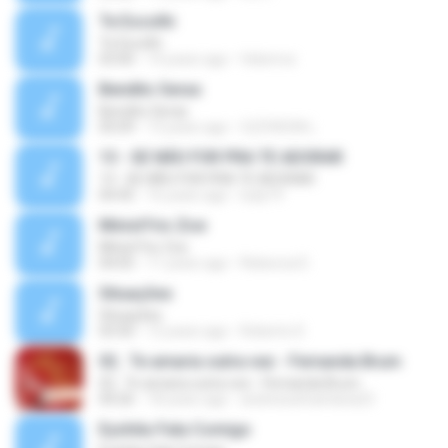
Te Escolhi
Te Escolhi
03:00
14 years ago
felixmvz
Bendito Seras
Bendito Seras
05:09
13 years ago
CLÉVISON L.
13 - SE NÃO FOR PRA TE ADORAR
13 - SE NÃO FOR PRA TE ADORAR
04:45
16 years ago
ludy19
Minist?rio Zoe
Minist?rio Zoe
04:05
11 years ago
Rebecca D.
Situações
Situações
03:50
12 years ago
Roberto D.
02.. Te amaria outra vez - Fernanda Brum
02.. Te amaria outra vez - Fernanda Brum
04:26
18 years ago
andressafsantana23
Eyshila-Fala Comigo