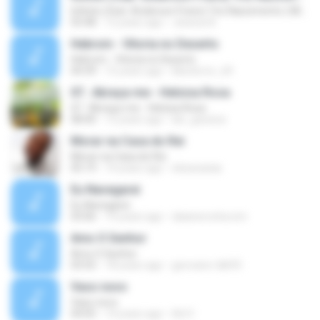
Infinito (feat. Anderson Freire) Trio Nascimento ( Michelle Nascimento, Wilian Nascimento e Gisele
03:48
12 years ago
Jessica A.
Hebrom - Vitoria no Deserto
Hebrom - Vitoria no Deserto
04:39
15 years ago
kikoterror_69
07.. Abraça-me - Heloisa Rosa
07.. Abraça-me - Heloisa Rosa
08:40
12 years ago
lari_gessica
Morar na Casa do Rei
Morar na Casa do Rei
05:19
14 years ago
elizacaxias
Eu Navegarei
Eu Navegarei
03:06
14 years ago
daianerocha.icm
Amo O Senhor
Amo O Senhor
03:55
18 years ago
geovane-tdb93
Vaso novo
Vaso novo
04:05
14 years ago
Ad V.