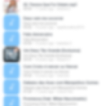
02. Parece Que Foi Ontem.mp3
04:50
11 years ago
andrea C.
Deus vem me socorrer
Deus vem me socorrer
05:02
10 years ago
aquilesvalery2010
Feliz Aniversário
Feliz Aniversário
03:50
13 years ago
baladas D.
Um Deus Tão Grande (Exclusiva)
Um Deus Tão Grande (Exclusiva)
04:59
14 years ago
Raquel C.
Com Cristo é vencer ou Vencer
Com Cristo é vencer ou Vencer
04:26
14 years ago
starnize
Debaixo das Asas com Marquinhos Gomes
Debaixo das Asas com Marquinhos Gomes
07:29
17 years ago
mauro.fdo
Promessa (feat. Wilian Nascimento)
Promessa (feat. Wilian Nascimento)