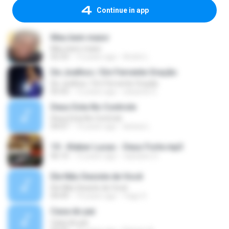
Continue in app
Meu bem maior
Meu bem maior
02:33
13 years ago
André L.
De Joelhos / Em Fervente Oração
De Joelhos / Em Fervente Oração
05:43
12 years ago
eduardo S.
Deus Esta No Controle
Deus Esta No Controle
04:07
14 years ago
larissa L.
19 - Kleber Lucas - Deus Forte.mp3
06:10
12 years ago
cassiano S.
Ele Não Desiste de Você
Ele Não Desiste de Você
04:49
14 years ago
Yago S.
Casa do pai
Casa do pai