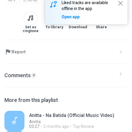
MP3
3,786 KB
Liked tracks are available
offline in the app
Open app
Set as
To library
Download
Share
ringtone
Report
Comments
0
More from this playlist
Anitta - Na Batida (Official Music Video)
Anitta
03:27
2 months ago
Top Review