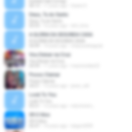
Eyshila-Fala Comigo
06:13
11 years ago
Geane S.
Deus, Tu és Santo
Deus, Tu és Santo
05:53
16 years ago
dml_lima
A GLÓRIA DA SEGUNDA CASA
A GLÓRIA DA SEGUNDA CASA
04:49
14 years ago
chaysuedeaguiar
Vou Deixar na Cruz
Vou Deixar na Cruz
04:39
11 years ago
mauriciodias22
Posso Clamar
Posso Clamar
04:21
13 years ago
jesse_will
Look To You
Look To You
05:21
12 years ago
edumineiro_
09 O Hino
09 O Hino
05:47
14 years ago
lukgon2009