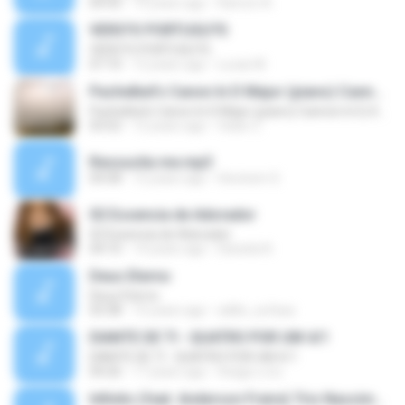
04:43
14 years ago
Ramon A.
VERS?O PORTUGU?S
VERS?O PORTUGU?S
07:10
12 years ago
Lucas M.
Pachelbel's Canon In D Major (piano) Cannon In D, Kanon In
Pachelbel's Canon In D Major (piano) Cannon In D, Kanon In
03:52
12 years ago
fatan Z.
Ressucita me.mp3
04:58
12 years ago
Hevinem S.
02 Essencia de Adorador
02 Essencia de Adorador
04:10
14 years ago
Daniela N.
Deus Eterno
Deus Eterno
03:38
15 years ago
adilio_sufasa
DIANTE DE TI - QUATRO POR UM 4/1
DIANTE DE TI - QUATRO POR UM 4/1
04:26
17 years ago
thiago.o.d.s
Infinito (feat. Anderson Freire) Trio Nascimento ( Michelle Nascimento, Wilian Nascimento e Gisele