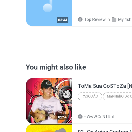
Top Review
in
My 4sh
03:44
You might also like
ToMa Sua GoSToZa [
PAGODÃO
MaRkInhO Do 
OrLLaN Da SwInGuEiRa •VeRÃo - 2O10
• WwW.CeNTRalDoCAVacO• .
02:56