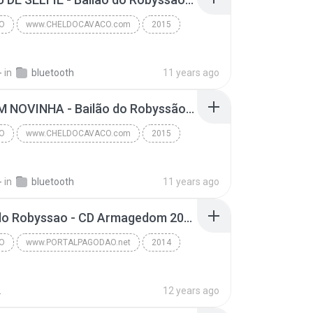
O
www.CHELDOCAVACO.com
2015
ELDOCAVACO.com
Pagodão
-
in
bluetooth
11 years ago
10 - VEM NOVINHA - Bailão do Robyssão - CD Ambiguidade 2015.mp3
O
www.CHELDOCAVACO.com
2015
ELDOCAVACO.com
Pagodão
-
in
bluetooth
11 years ago
Bailao do Robyssao - CD Armagedom 2014 - Promocional 04- CHUMBO QUENTE.mp3
O
www.PORTALPAGODAO.net
2014
Bailão do Robyssão - CD Armagedom 2014 - [ WWW.POR...
Pagodão
.
12 years ago