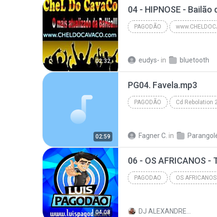
PAGODÃO
www.CHELDOC
www.CHELDOCAVACO.com
eudys-
in
bluetooth
02:32
PG04. Favela.mp3
PAGODÃO
PortalPagodao.blogspot.com - Parang
Fagner C.
in
Parangol
02:59
PAGODAO
OS AFRICANOS CD DEDO NO VOLUME STÚDIO VERÕ 2016
DJ ALEXANDRE♥ E.
04:08