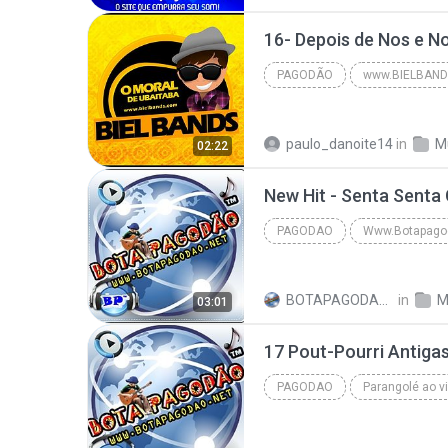
PAGODÃO
www.BIELBAND
Igor Kanario | Salvador Fest 2015 | www.BIELBANDS....
paulo_danoite14
in
M
02:22
PAGODAO
Pagodao
BOTAPAGODAO.NET²
in
M
03:01
17 Pout-Pourri Antiga
PAGODAO
Pagodao