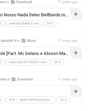
eiro
in
Download
11 years ago
ÍNCIPE DO GUETO
03- Tudo Nosso Nada Deles BielBands.mp3
O
www.BIELBANDS.com
2015
Igor Kanario | Salvador Fest 2015 | www.BIELBANDS....
Pagodão
_danoite14
in
Music
11 years ago
Parangolé [Part. Mc Delano e Alisson Max] - Devagarinho 2015.mp3
O
www.CHELDOCAVACO.com
2015
ELDOCAVACO.com
Pagodão
ciely
in
Download
11 years ago
O
SITE ->  WwW.CeNTRaLDoCaVaCo.NeT  TWITTER -> @centraldocavaco
2013
BLaCK STYLe  BaiLão Do RoBSão  2013
Pagodão