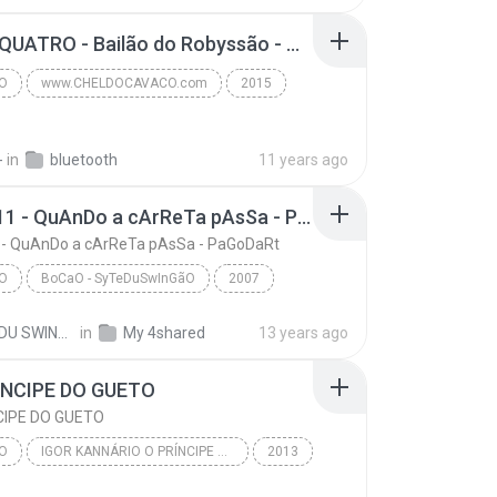
Www.Botapagodao.Net - Black Style - Ao Vivo no Bai...
01 - DE QUATRO - Bailão do Robyssão - CD Ambiguidade 2015.mp3
O
www.CHELDOCAVACO.com
2015
ELDOCAVACO.com
Pagodão
-
in
bluetooth
11 years ago
BoCaO11 - QuAnDo a cArReTa pAsSa - PaGoDaRt
- QuAnDo a cArReTa pAsSa - PaGoDaRt
O
BoCaO - SyTeDuSwInGãO
2007
---~> WWW.SyTeDuSwInGaO.CoM<~---
SYTE DU SWINGAO U.
in
My 4shared
13 years ago
BoCaO11 - QuAnDo a cArReTa pAsSa - PaGoDaRt
PaGoDaO
RÍNCIPE DO GUETO
NCIPE DO GUETO
O
IGOR KANNÁRIO O PRÍNCIPE DO GUETO - DEUS ESTÁ NO COMANDO • @Botapagodao_Net
2013
Www.Botapagodao.Net - IGOR KANNÁRIO O PRÍNCIPE DO ...