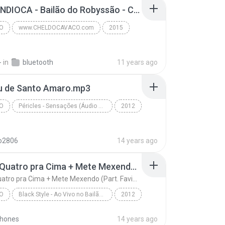
02 - MANDIOCA - Bailão do Robyssão - CD Ambiguidade 2015.mp3
O
www.CHELDOCAVACO.com
2015
ELDOCAVACO.com
Pagodão
-
in
bluetooth
11 years ago
éu de Santo Amaro.mp3
O
Péricles - Sensações (Áudio DVD 2012) • @Botapagodao_Net
2012
Www.Botapagodao.Net - Péricles - Sensações (Áudio ...
o2806
14 years ago
20 - De Quatro pra Cima + Mete Mexendo (Part. Favinho)
20 - De Quatro pra Cima + Mete Mexendo (Part. Favinho)
O
Black Style - Ao Vivo no Bailão do Robsão 25.11.12 - Www.Botapagodao.Net
2012
20 - De Quatro pra Cima + Mete Mexendo (Part. Favi...
Pagodao
jhones
14 years ago