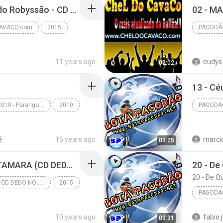
04 - HIPNOSE - Bailão do Robyssão - CD Ambiguidade 2015.mp3
AVACO.com
2015
PAGODÃ
Pagodão
www.CH
11 years ago
eudys
02:02
13 - C
Cd Rebolation 2010 - Parangole - PortalPagodao.blogspot.com
2010
PAGODA
ole - Cd Rebola...
Pagodão
Pagodao
é
16 years ago
marci
03:25
06 - OS AFRICANOS - TAMARA (CD DEDO NO VOLUME).mp3
OS AFRICANOS CD DEDO NO VOLUME STÚDIO VERÕ 2016
2015
PAGODA
PAGODAO
10 years ago
fabio 
03:31