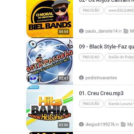
PAGODÃO
www.BIELBAND
Igor Kanario | Salvador Fest 2015 | www.BIELBANDS....
paulo_danoite14
in
M
04:54
09 - Black Style-Faz 
PAGODAO
Pagodao
pedrinhoarantes
02:47
01. Creu Creu.mp3
PAGODÃO
Www.HitsBahia.Net - Banda Luxuria | Vol.01 | Verão...
diegoch199276
in
My
03:06