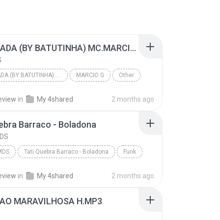
TURBINADA (BY BATUTINHA) MC.MARCIO G
G
TURBINADA (BY BATUTINHA) MC.MARCIO G
MARCIO G
Other
eview
in
My 4shared
2 months ago
ebra Barraco - Boladona
MDS
MDS
Tati Quebra Barraco - Boladona
Funk
eview
in
My 4shared
2 months ago
TAO MARAVILHOSA H.MP3