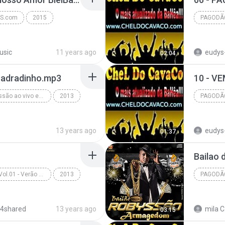
S.com
2015
PAGODÃ
Pagodão
www.CH
usic
11 years ago
eudys
02:04
quadradinho.mp3
Bailão do Robyssão ao vivo em Riachão do Jacuipe-BA 21.04.13 - Www.Botapagodao.Net
2013
PAGODÃ
Www.Botapagodao.Net - Bailão do Robyssão ao vivo e...
www.CH
13 years ago
eudys
01:37
Banda Luxuria Vol.01 - Verão 2013 - Www.HitsBahia.Net
2013
PAGODÃ
Pagodão
 4shared
13 years ago
mila C
03:15