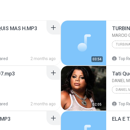
UIS MAS H.MP3
MARCIO 
ared
2 months ago
Top R
03:54
7.mp3
Tati Qu
DANIEL 
DANIEL 
ared
2 months ago
Top R
02:05
.MP3
ELA E 