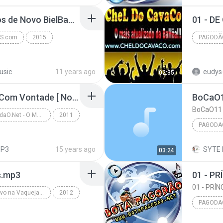
16- Depois de Nos e Nos de Novo BielBands.mp3
S.com
2015
PAGODÃ
Pagodão
www.CH
usic
11 years ago
eudys
02:35
New Hit - Senta Senta Com Vontade [ Nova 2011 ].mp3
BoCaO11 
Www.BotapagodaO.Net - O Mundo é Nosso e se não For Nóiz Toma !
2011
PAGODA
Www.BotapagodaO.Net - New Hit - Senta Senta Com Vo...
P3
15 years ago
03:24
s.mp3
01 - P
01 - PRÍ
Parangolé ao vivo na Vaquejada de Serrinha 2012 • @Botapagodao_Net
2012
PAGODA
Www.Botapagodao.Net - Parangolé ao vivo na Vaqueja...
Pagodao