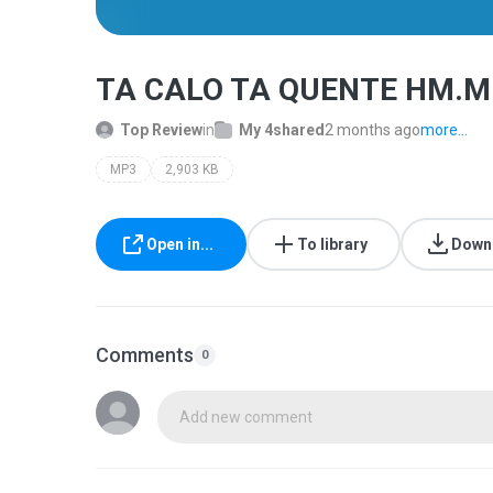
TA CALO TA QUENTE HM.M
Top Review
in
My 4shared
2 months ago
more...
MP3
2,903 KB
Open in...
To library
Down
Comments
0
Add new comment