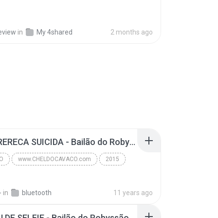
eview
in
My 4shared
2 months ago
07 - PERERECA SUICIDA - Bailão do Robyssão - CD Ambiguidade 2015.mp3
O
www.CHELDOCAVACO.com
2015
ELDOCAVACO.com
Pagodão
-
in
bluetooth
11 years ago
06 - PAU DE SELFIE - Bailão do Robyssão - CD Ambiguidade 2015.mp3