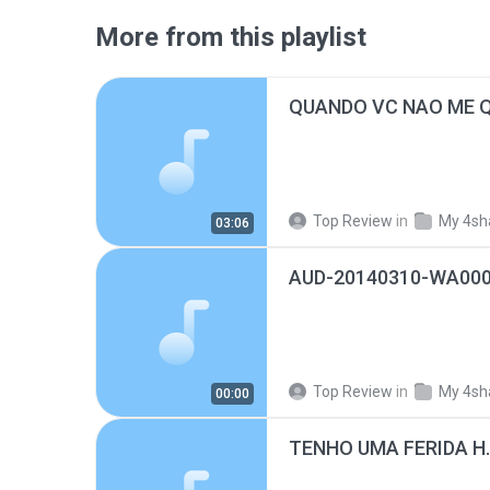
More from this playlist
QUANDO VC NAO ME Q
Top Review
in
My 4sh
03:06
AUD-20140310-WA000
Top Review
in
My 4sh
00:00
TENHO UMA FERIDA H