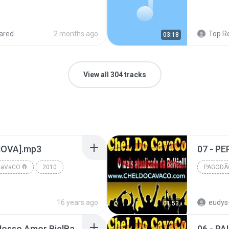
ared
2 months ago
Top R
03:18
View all 304 tracks
NOVA].mp3
CaVaCO ®
2010
PAGODÃ
 • WwW.MaRKiNHo...
Pagodão
www.CH
16 years ago
eudys
01:53
02- Os Anjos Cantam Nosso Amor BielBands.mp3