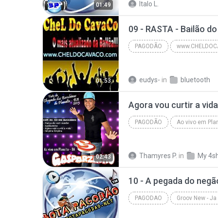
Italo L.
01:49
PAGODÃO
www.CHELDOC
www.CHELDOCAVACO.com
eudys-
in
bluetooth
01:53
Agora vou curtir a vid
PAGODÃO
Ao vivo em Plan
Gasparzinho
Pagodão
Thamyres P.
in
My 4s
02:43
10 - A pegada do neg
PAGODAO
Pagodao