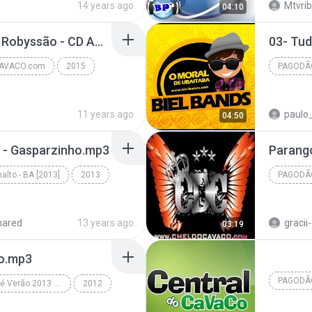
14 years ago
Mtvrib
04:10
01 - PR
09 - RASTA - Bailão do Robyssão - CD Ambiguidade 2015.mp3
AVACO.com
2015
PAGODÃ
Pagodão
11 years ago
paulo
04:50
a - Gasparzinho.mp3
alto - BA [2013]
2013
PAGODÃ
www.CH
hared
13 years ago
gracii-
03:19
ão.mp3
PAGODÃ
Groov New - Ja é Verão 2013 ( Estúdio ) • @Botapagodao_Net
2012
Www.Botapagodao.Net - Groov New - Ja é Verão 2013 ...