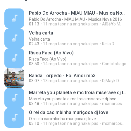
Pablo Do Arrocha - MIAU MIAU - Musica Nova 2016
Pablo Do Arrocha - MIAU MIAU - Musica Nova 2016
01:13
11 mga taon na ang nakalipas
Álßĕŕťo M.
Velha carta
Velha carta
02:43
11 mga taon na ang nakalipas
Keila R.
Risca Faca (Ao Vivo)
Risca Faca (Ao Vivo)
03:50
14 mga taon na ang nakalipas
Contatotiago
Banda Torpedo - Foi Amor.mp3
03:07
13 mga taon na ang nakalipas
DjMayk D.
Marreta you planeta e mc troia miserave dj love
Marreta you planeta e mc troia miserave dj love
03:48
11 mga taon na ang nakalipas
mcmarcos_2010
O rei da cacimbinha muriçoca dj love
O rei da cacimbinha muriçoca dj love
03:10
11 mga taon na ang nakalipas
mcmarcos_2010