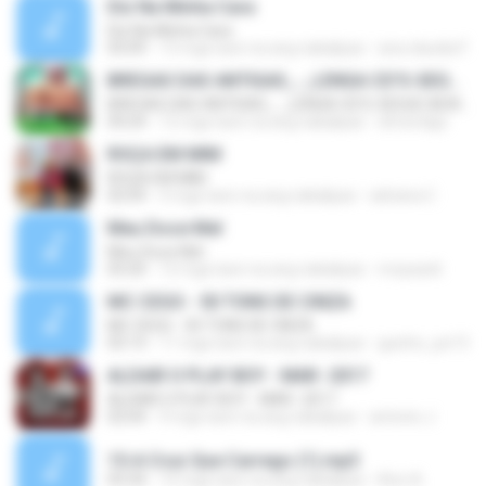
Diz Na Minha Cara
Diz Na Minha Cara
03:09
13 mga taon na ang nakalipas
ana claudia F.
BREGAS DAS ANTIGAS_-_LENGA CD'S-SEGUE AEW @WALTEROZBOLADOS
BREGAS DAS ANTIGAS_-_LENGA CD'S-SEGUE AEW @WALTEROZBOLADOS
04:24
12 mga taon na ang nakalipas
elmerdigo
ROÇA EM MIM
ROÇA EM MIM
02:04
3 mga taon na ang nakalipas
adriana C.
Meu Doce Mel
Meu Doce Mel
03:20
12 mga taon na ang nakalipas
mvpazeli
MC CEGO - 50 TONS DE CINZA
MC CEGO - 50 TONS DE CINZA
03:13
11 mga taon na ang nakalipas
guinho_pe13
ALDAIR O PLAY BOY - MAR- 2017
ALDAIR O PLAY BOY - MAR- 2017
02:04
9 mga taon na ang nakalipas
antonio J.
15-A Cruz Que Carrego (1).mp3
03:34
10 mga taon na ang nakalipas
Ilton A.