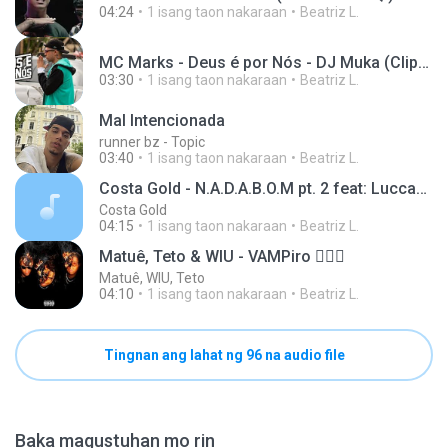
04:24
1 isang taon nakaraan
Beatriz L.
MC Marks - Deus é por Nós - DJ Muka (Clipe Ofici
03:30
1 isang taon nakaraan
Beatriz L.
Mal Intencionada
runner bz - Topic
03:40
1 isang taon nakaraan
Beatriz L.
Costa Gold - N.A.D.A.B.O.M pt. 2 feat: Luccas Carlos e Don L
Costa Gold
04:15
1 isang taon nakaraan
Beatriz L.
Matuê, Teto & WIU - VAMPiro 🧛🏽‍♀️
Matuê, WIU, Teto
04:10
1 isang taon nakaraan
Beatriz L.
Tingnan ang lahat ng 96 na audio file
Baka magustuhan mo rin