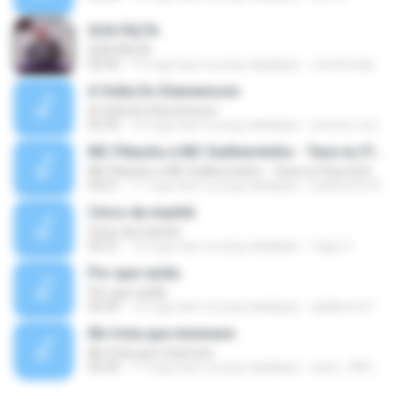
SUA FALTA
SUA FALTA
02:45
15 mga taon na ang nakalipas
Juninhodejhay O.
A Volta Do Diemensom
A Volta Do Diemensom
02:35
16 mga taon na ang nakalipas
everton-emidio
MC Pikachu e MC Guilherminho - Tava no Fluxo [LANÇAMENTO 2015]
MC Pikachu e MC Guilherminho - Tava no Fluxo [LANÇAMENTO 2015]
03:21
11 mga taon na ang nakalipas
Guilherme R.
Cinco da manhã
Cinco da manhã
03:31
15 mga taon na ang nakalipas
Yago O.
Por que razão
Por que razão
02:43
12 mga taon na ang nakalipas
adalberto F.
Mc tróia que mizerave
Mc tróia que mizerave
02:45
11 mga taon na ang nakalipas
esds_1981_
Saia já desta casa