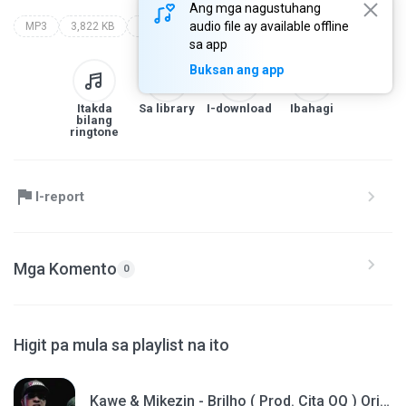
Ang mga nagustuhang
audio file ay available offline
MP3
3,822 KB
mc anônimo - pagou de superada (clipe oficial)
sa app
Buksan ang app
Itakda
Sa library
I-download
Ibahagi
bilang
ringtone
I-report
Mga Komento
0
Higit pa mula sa playlist na ito
Kawe & Mikezin - Brilho ( Prod. Cita OQ ) Original