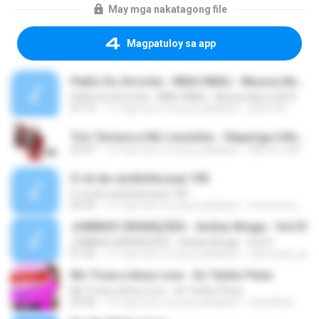
May mga nakatagong file
Magpatuloy sa app
Pablo Do Arrocha - MIAU MIAU - Musica Nova 2016
Pablo Do Arrocha - MIAU MIAU - Musica Nova 2016
01:13
11 mga taon na ang nakalipas
jailton M.
Trio Ternura e Mc Leozinho - Rapariga é Boia ( ( DJ Arte o Melhor Do Brega Fank Divuga ).mp3
02:47
14 mga taon na ang nakalipas
DjArte o Melhor do Brega Fank Divuga ..
O rei da cacibinha pop 100
O rei da cacibinha pop 100
03:35
11 mga taon na ang nakalipas
mcmarcos_2010
JUNINHO GRAVAÇÕES - Aviões Brega - Vol.01
JUNINHO GRAVAÇÕES - Aviões Brega - Vol.01
01:50
17 mga taon na ang nakalipas
cafuringa_gt
Mc Troia e Anny Love - So Tenho Pena
Mc Troia e Anny Love - So Tenho Pena
03:36
14 mga taon na ang nakalipas
tarsisReal ..