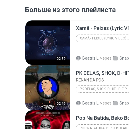
Больше из этого плейлиста
XAMÃ - PEIXES (LYRIC VÍDEO)(PROD. PORTUGAL NO BEAT...
Beatriz L.
через
Snap
02:39
RENAN DA PDS
PK DELAS, SHOK, D-HIT - DIZ PRA MIM QUE CÊ A
Beatriz L.
через
Snap
02:49
POP NA BATIDA, BEKO BOLADÃO FEAT.