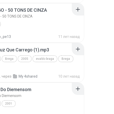
M MIM
O - 50 TONS DE CINZA
- 50 TONS DE CINZA
o_pe13
11 лет назад
uz Que Carrego (1).mp3
Brega
2005
evaldo braga
Brega
.
через
My 4shared
10 лет назад
a Do Diemensom
Do Diemensom
2001