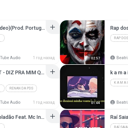
Xamã - Peixes (Lyric Vídeo)(Prod. Portugal no Beat e Xavi)
Tube Audio
1 год назад
Beatri
02:57
PK DELAS, SHOK, D-HIT - DIZ PRA MIM QUE CÊ ADORA U
k a m a 
DORA U
RENAN DA PDS
Tube Audio
1 год назад
Beatri
01:44
Pop Na Batida, Beko Boladão Feat. Mc Ingryd - Marc
 MC INGRYD - MARC