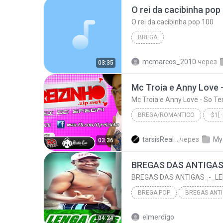
O rei da cacibinha pop
O rei da cacibinha pop 100
BREGA
mcmarcos_2010
через
03:35
Mc Troia e Anny Love 
Mc Troia e Anny Love - So T
BREGA/ROMANTICO
2012
tarsisReal ..
через
My
03:36
·$1[ ·$4WWW.DJREIZINHO.ZIP.NET·$1 ]
BREGA POP
BREGAS DAS ANTIGAS_-_LENGA CD'S-SEGUE AEW @WALTERO...
elmerdigo
04:24