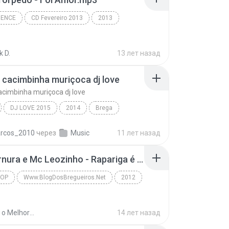
DENCE
CD Fevereiro 2013
2013
 (8718-7403)
Brega Dence
 D.
13 лет назад
a cacimbinha muriçoca dj love
cacimbinha muriçoca dj love
DJ LOVE 2015
2014
Brega
O rei da cacimbinha muriçoca dj love
bregas 2015 e 2016
rcos_2010
через
Music
11 лет назад
Trio Ternura e Mc Leozinho - Rapariga é Boia ( ( DJ Arte o Melhor Do Brega Fank Divuga ).mp3
POP
Www.BlogDosBregueiros.Net
2012
gDosBregueiros.Net
BREGA POP
DjArte o Melhor do Brega Fank Divuga ..
14 лет назад