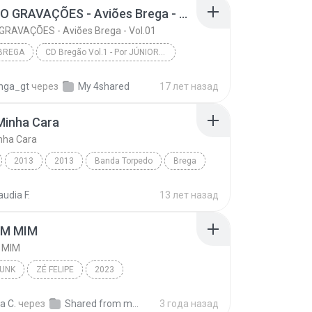
JUNINHO GRAVAÇÕES - Aviões Brega - Vol.01
GRAVAÇÕES - Aviões Brega - Vol.01
BREGA
CD Bregão Vol.1 - Por JÚNIOR GOMES
JUNINHO GRAVAÇÕES - Aviões Brega - Vol.01
inga_gt
через
My 4shared
17 лет назад
O GRAVAÇÕES
Forró/Brega
Minha Cara
nha Cara
2013
2013
Banda Torpedo
Brega
inha Cara
audia F.
13 лет назад
EM MIM
 MIM
FUNK
ZÉ FELIPE
2023
PE ANA CASTELA E LP
BREGA FUNK
a C.
через
Shared from moto g22
3 года назад