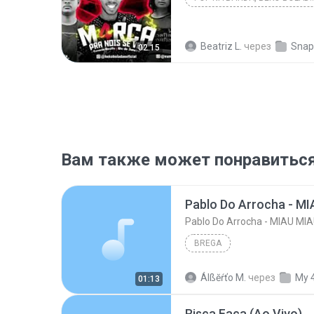
Beatriz L.
через
Snap
02:15
Вам также может понравитьс
Pablo Do Arrocha - MIAU MIA
BREGA
Álßĕŕťo M.
через
My 
01:13
Risca Faca (Ao Vivo)