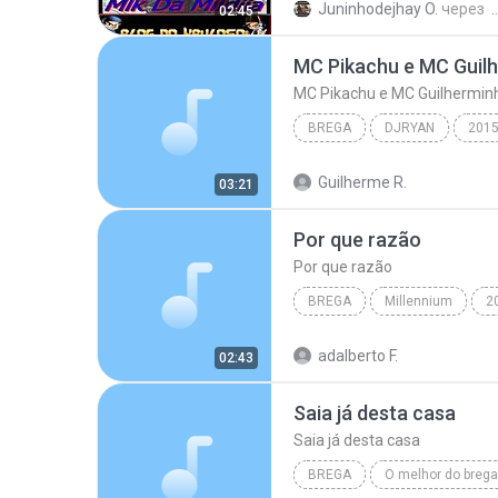
Juninhodejhay O.
через
02:45
dejhayjuninho
MC TROIA 
BREGA
DJRYAN
201
Brega
Guilherme R.
03:21
Por que razão
Por que razão
BREGA
Millennium
2
Brega
Por que razão
adalberto F.
02:43
Saia já desta casa
Saia já desta casa
BREGA
O melhor do brega