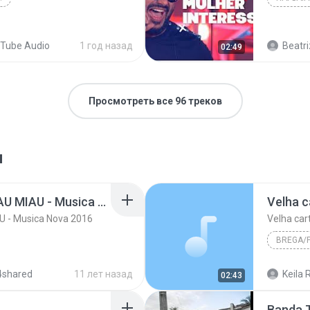
Tube Audio
1 год назад
Beatri
02:49
Просмотреть все 96 треков
я
Pablo Do Arrocha - MIAU MIAU - Musica Nova 2016
Velha c
U - Musica Nova 2016
Velha car
BREGA/
2005
4shared
11 лет назад
Keila R
02:43
Velha ca
Banda 