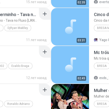
15 лет назад
evert
02:35
E AFALA E CASE
case
MC Pikachu e MC Guilherminho - Tava no Fluxo [LANÇAMENTO 2015]
Cinco 
MC Pikachu e MC Guilherminho - Tava no Fluxo [LANÇAMENTO 2015]
Cinco da
5
DjRyan Maklley
BREGA 
MC Pikachu e MC Guilherminho - Tava no Fluxo [LANÇ...
Brega M
11 лет назад
Yago 
03:31
Cinco d
Mc trói
Mc tróia 
002
Evaldo Braga
BREGA
12 лет назад
esds_
02:45
Mulher
Mulher d
Ronaldo Adriano
BREGA