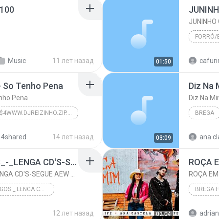
 100
JUNINHO 
FORRÓ/
2008
Music
11 лет назад
cafur
01:50
JUNINH
- So Tenho Pena
Diz Na 
enho Pena
Diz Na Mi
·$1[ ·$4WWW.DJREIZINHO.ZIP.NET·$1 ] - O ·$4REI·$1 DO BREGA MANÉ 2012#
BREGA
Mc Troia e Anny Love - So Tenho Pena
Diz Na M
 4shared
14 лет назад
ana cl
03:09
 - O ·$4REI·$1 ...
Brega/Romantico
BREGAS DAS ANTIGAS_-_LENGA CD'S-SEGUE AEW @WALTEROZBOLADOS
ROÇA 
BREGAS DAS ANTIGAS_-_LENGA CD'S-SEGUE AEW @WALTEROZBOLADOS
ROÇA EM
BREGAS ANTIGOS _ LENGA CD's
BREGA 
Dj chalala
ZÉ FELI
12 лет назад
adrian
02:04