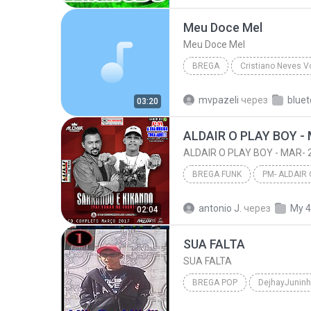
BREGA POP
Meu Doce Mel
Meu Doce Mel
BREGA
Cristiano Neves 
Cristiano Neves 2014
Bre
mvpazeli
через
bluet
03:20
ALDAIR O PLAY BOY -
ALDAIR O PLAY BOY - MAR- 
BREGA FUNK
ALDAIR O PLAY BOY -
antonio J.
через
My 4
02:04
DJ LUNGUINHA - SEMPRE ATUALI
SUA FALTA
SUA FALTA
BREGA POP
DejhayJuninh
troia
e
mc
afala