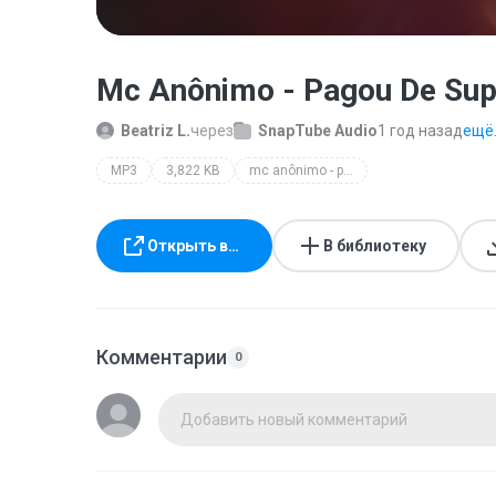
Mc Anônimo - Pagou De Sup
Beatriz L.
через
SnapTube Audio
1 год назад
ещё.
MP3
3,822 KB
mc anônimo - pagou de superada (clipe oficial)
Открыть в…
В библиотеку
Комментарии
0
Добавить новый комментарий