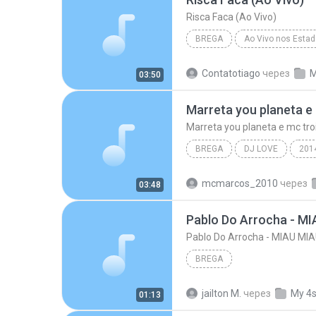
Risca Faca (Ao Vivo)
BREGA
Ao Vivo nos Esta
Risca Faca (Ao Vivo)
Bre
Contatotiago
через
M
03:50
Marreta you planeta e mc tro
BREGA
DJ LOVE
201
Marreta you planeta e mc troia miserave dj love
mcmarcos_2010
через
03:48
bregas 2015 e 2016
Pablo Do Arrocha - MIAU MIA
BREGA
jailton M.
через
My 4
01:13