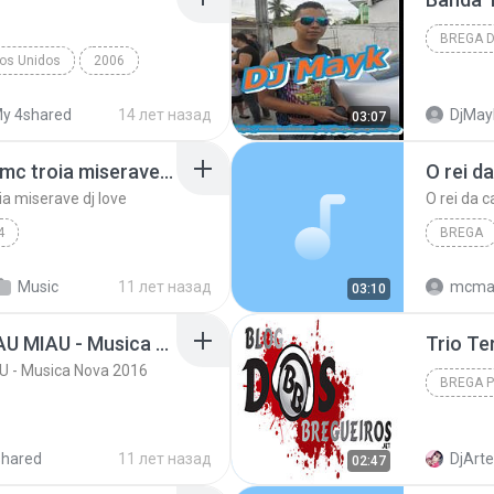
BREGA 
dos Unidos
2006
DJ Mayk
ga
Pepe Moreno
y 4shared
14 лет назад
DjMayk
03:07
Marreta you planeta e mc troia miserave dj love
O rei d
ia miserave dj love
O rei da 
4
BREGA
Brega
Music
11 лет назад
mcma
03:10
Pablo Do Arrocha - MIAU MIAU - Musica Nova 2016
U - Musica Nova 2016
BREGA 
Www.Blo
shared
11 лет назад
02:47