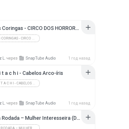
Rap dos Coringas - CIRCO DOS HORRORES | NERD HITS
RAP DOS CORINGAS - CIRCO DOS HORRORES | NERD HITS
z L.
через
SnapTube Audio
1 год назад
i t a c h i - Cabelos Arco-íris
K A M A I T A C H I - CABELOS ARCO-ÍRIS
z L.
через
SnapTube Audio
1 год назад
Raí Saia Rodada – Mulher Interesseira (DVD Era Eu)
RAÍ SAIA RODADA – MULHER INTERESSEIRA (DVD ERA EU)