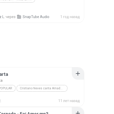
z L.
через
SnapTube Audio
1 год назад
arta
ta
POPULAR
Cristiano Neves canta Amado Batista
Brega/Popular
Cristiano Neves
.
11 лет назад
rta
Torpedo - Foi Amor.mp3