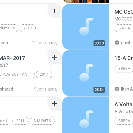
ROÇA E
MC CEG
MC CEGO 
Volume 34
2013
BREGA
ga
Meu Doce Mel
ooth
12 лет назад
guinh
03:13
 MAR- 2017
15-A Cr
2017
BREGA
PM- ALDAIR O PLAY BOY - MAR- 2017
2017
 MAR- 2017
shared
9 лет назад
Ilton A
03:34
ZADO
BrEGA FUNK
A Volt
A Volta 
o v.1
2011
SUA FALTA
BREGA
Brega Pop