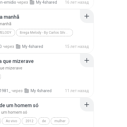
on-emidio
через
My 4shared
16 лет назад
da manhã
 manhã
MELODY
Brega Melody - By Carlos Silva - Forró das Antigas
elody
Banda Vicio Louco - Brega Melody - By Carlos Silva...
O.
через
My 4shared
15 лет назад
a manhã
a que mizerave
que mizerave
1981_
через
My 4shared
11 лет назад
 de um homem só
e um homem só
Ao vivo
2012
de
mulher