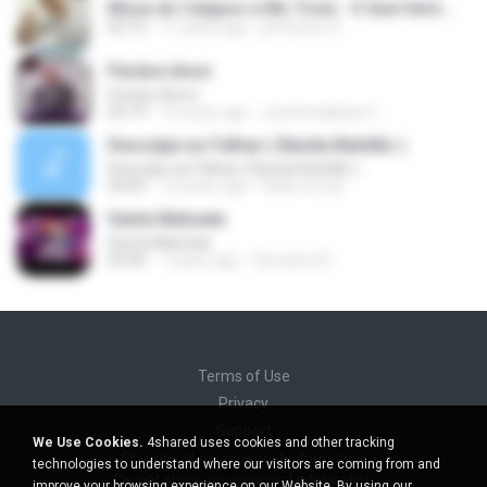
Musa do Calypso e Mc Troia - O Que Será.mp3
03:15
11 years ago
jefferson O.
Perdoe Amor
Perdoe Amor
03:19
15 years ago
Juninhodejhay O.
Desculpe as Falhas ( Banda Batidão )
Desculpe as Falhas ( Banda Batidão )
04:05
12 years ago
Helia.correa
Senta Malvada
Senta Malvada
02:00
7 years ago
Giovanna D.
Terms of Use
Privacy
Support
We Use Cookies.
4shared uses cookies and other tracking
Do not sell my personal information
technologies to understand where our visitors are coming from and
Do not share my personal information
improve your browsing experience on our Website. By using our