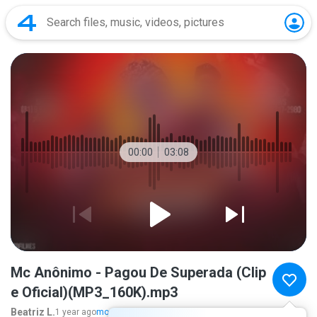
00:00
03:08
Mc Anônimo - Pagou De Superada (Clip
e Oficial)(MP3_160K).mp3
Beatriz L.
1 year ago
more...