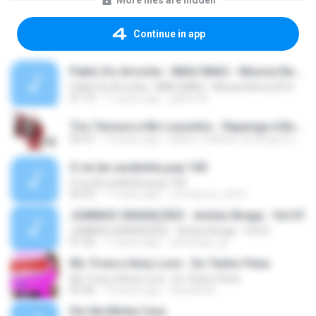
More files are hidden
Continue in app
Pablo Do Arrocha - MIAU MIAU - Musica Nova 2016
Pablo Do Arrocha - MIAU MIAU - Musica Nova 2016
01:13
11 years ago
jailton M.
Trio Ternura e Mc Leozinho - Rapariga é Boia ( ( DJ Arte o Melhor Do Brega Fank Divuga ).mp3
02:47
14 years ago
DjArte o Melhor do Brega Fank Divuga ..
O rei da cacibinha pop 100
O rei da cacibinha pop 100
03:35
11 years ago
mcmarcos_2010
JUNINHO GRAVAÇÕES - Aviões Brega - Vol.01
JUNINHO GRAVAÇÕES - Aviões Brega - Vol.01
01:50
17 years ago
cafuringa_gt
Mc Troia e Anny Love - So Tenho Pena
Mc Troia e Anny Love - So Tenho Pena
03:36
14 years ago
tarsisReal ..
Diz Na Minha Cara