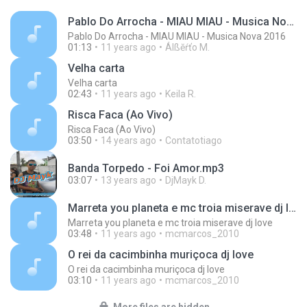
Pablo Do Arrocha - MIAU MIAU - Musica Nova 2016
Pablo Do Arrocha - MIAU MIAU - Musica Nova 2016
01:13
11 years ago
Álßĕŕťo M.
Velha carta
Velha carta
02:43
11 years ago
Keila R.
Risca Faca (Ao Vivo)
Risca Faca (Ao Vivo)
03:50
14 years ago
Contatotiago
Banda Torpedo - Foi Amor.mp3
03:07
13 years ago
DjMayk D.
Marreta you planeta e mc troia miserave dj love
Marreta you planeta e mc troia miserave dj love
03:48
11 years ago
mcmarcos_2010
O rei da cacimbinha muriçoca dj love
O rei da cacimbinha muriçoca dj love
03:10
11 years ago
mcmarcos_2010