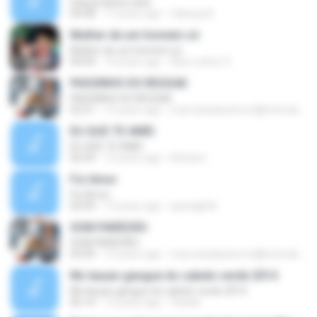
Saia já desta casa
04:08
17 years ago
Cabeça B.
Mulher de um homem só
Mulher de um homem só
04:04
14 years ago
Alex Luthor S.
PASSINHO DO REGGAE
PASSINHO DO REGGAE
02:21
13 years ago
marcosbalaoterror@hotmail.com O.
EU QUE TE AMEI
EU QUE TE AMEI
02:54
12 years ago
Richard...
Foi Amor
Foi Amor
03:09
13 years ago
speedjp96
SOM PAREDÃO
SOM PAREDÃO
03:09
13 years ago
marcosbalaoterror@hotmail.com O.
Mc kauan gangue do cabelo verde 2014
Mc kauan gangue do cabelo verde 2014
06:14
12 years ago
feshiki