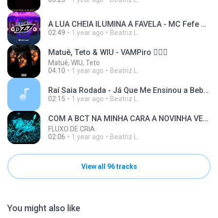
A LUA CHEIA ILUMINA A FAVELA - MC Fefe Original (DJ Nog, DJ Lobão ZL e DJ GH7)
02:49
1 year ago
Beatriz L.
Matuê, Teto & WIU - VAMPiro 🧛🏽‍♀️
Matuê, WIU, Teto
04:10
1 year ago
Beatriz L.
Raí Saia Rodada - Já Que Me Ensinou a Beber [Vídeo
02:15
1 year ago
Beatriz L.
COM A BCT NA MINHA CARA A NOVINHA VEM DE 4 - RITMADA NOSTÁLGICA - MC GW e MC VUK VUK (DJ MAVICC)
FLUXO DE CRIA
02:06
1 year ago
Beatriz L.
View all 96 tracks
You might also like