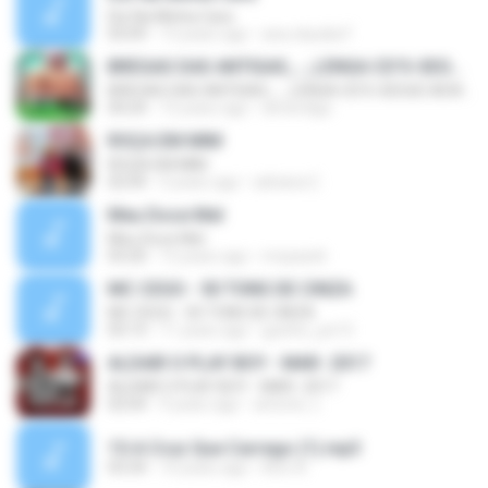
Diz Na Minha Cara
03:09
13 years ago
ana claudia F.
BREGAS DAS ANTIGAS_-_LENGA CD'S-SEGUE AEW @WALTEROZBOLADOS
BREGAS DAS ANTIGAS_-_LENGA CD'S-SEGUE AEW @WALTEROZBOLADOS
04:24
12 years ago
elmerdigo
ROÇA EM MIM
ROÇA EM MIM
02:04
3 years ago
adriana C.
Meu Doce Mel
Meu Doce Mel
03:20
12 years ago
mvpazeli
MC CEGO - 50 TONS DE CINZA
MC CEGO - 50 TONS DE CINZA
03:13
11 years ago
guinho_pe13
ALDAIR O PLAY BOY - MAR- 2017
ALDAIR O PLAY BOY - MAR- 2017
02:04
9 years ago
antonio J.
15-A Cruz Que Carrego (1).mp3
03:34
10 years ago
Ilton A.