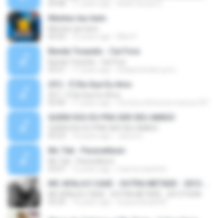
04:48
11 years ago
Anah Souza O.
Mentes tao bem
Mentes tao bem
04:33
16 years ago
Mari P.
Banda Torpedo - Cai Fora
Banda Torpedo - Cai Fora
03:51
11 years ago
thaaymendes.g.d.u
(01) - É Ela Que Eu Amo
(01) - É Ela Que Eu Amo
03:40
11 years ago
ferreira.mlforever.marcos187
QUEM SOU EU PRA SER SEU AMIGO
QUEM SOU EU PRA SER SEU AMIGO
03:23
14 years ago
Jacira G.
Mc Tati - Pararatibum
Mc Tati - Pararatibum
03:07
12 years ago
marcos.asantos
MC AFALA E CASE - OUTRA METADE - 2012 FODA
MC AFALA E CASE - OUTRA METADE - 2012 FODA
03:29
14 years ago
tucanotarado45