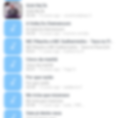
SUA FALTA
SUA FALTA
02:45
15 years ago
Juninhodejhay O.
A Volta Do Diemensom
A Volta Do Diemensom
02:35
16 years ago
everton-emidio
MC Pikachu e MC Guilherminho - Tava no Fluxo [LANÇAMENTO 2015]
MC Pikachu e MC Guilherminho - Tava no Fluxo [LANÇAMENTO 2015]
03:21
11 years ago
Guilherme R.
Cinco da manhã
Cinco da manhã
03:31
15 years ago
Yago O.
Por que razão
Por que razão
02:43
12 years ago
adalberto F.
Mc tróia que mizerave
Mc tróia que mizerave
02:45
11 years ago
esds_1981_
Saia já desta casa