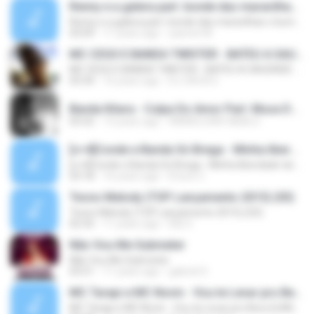
Renny e a galera part. bonde das maravilhas o bumbum dela mexe
Renny e a galera part. bonde das maravilhas o bumbum dela mexe
03:09
11 years ago
yasmin M.
MC CEGO E BANDA TWISTER - BATEU A SAUDADE ( DJ CACAU ) LANCAMENTO
MC CEGO E BANDA TWISTER - BATEU A SAUDADE ( DJ CACAU ) LANCAMENTO
03:34
16 years ago
DJ CACA D.
Banda Kitara - Culpa Do Amor Part. Musa Do Calypso - WWW.AbaloProstituto.ZIP.NET.mp3
03:32
13 years ago
WWW.DJHAY.ABALO
[c=4]Conde e Banda Só Brega - Minha liberdade taí - KissuKi DVG[/c]
[c=4]Conde e Banda Só Brega - Minha liberdade taí - KissuKi DVG[/c]
03:18
16 years ago
Erison C.
Tecno Melody (TOP Lançamento 2015) (03)
Tecno Melody (TOP Lançamento 2015) (03)
02:35
11 years ago
Elly S.
Não Vou Me Submeter
Não Vou Me Submeter
03:51
11 years ago
gabriel S.
MC Tarapi e MC Novin - Vou te Levar pro Beco [LANÇAMENTO 2015]
MC Tarapi e MC Novin - Vou te Levar pro Beco [LANÇAMENTO 2015]