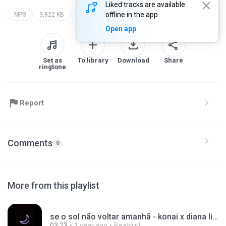
Liked tracks are available
offline in the app
MP3
3,822 KB
mc anônimo - pagou de superada (clipe oficial)
Open app
Set as
To library
Download
Share
ringtone
Report
Comments
0
More from this playlist
se o sol não voltar amanhã - konai x diana lima (l
03:23
1 year ago
Beatriz L.