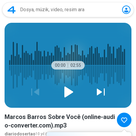
00:00
02:55
Marcos Barros Sobre Você (online-audi
o-converter.com).mp3
diariodosertao
10 yıl önce
daha fazla...