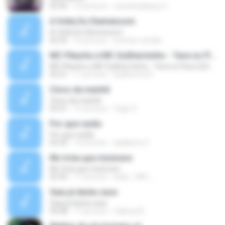
02:45
15 yıl önce
Juninhodejhay O.
A Volta Do Diemensom
A Volta Do Diemensom
02:35
16 yıl önce
everton-emidio
MC Pikachu e MC Guilherminho - Tava no Fluxo [LANÇAMENTO 2015]
MC Pikachu e MC Guilherminho - Tava no Fluxo [LANÇAMENTO 2015]
03:21
11 yıl önce
Guilherme R.
Cinco da manhã
Cinco da manhã
03:31
15 yıl önce
Yago O.
Por que razão
Por que razão
02:43
12 yıl önce
adalberto F.
Mc tróia que mizerave
Mc tróia que mizerave
02:45
11 yıl önce
esds_1981_
Saia já desta casa
Saia já desta casa
04:08
17 yıl önce
Cabeça B.