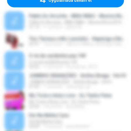
Uygulamada devam et
Pablo Do Arrocha - MIAU MIAU - Musica Nova 2016
Pablo Do Arrocha - MIAU MIAU - Musica Nova 2016
01:13
11 yıl önce
jailton M.
Trio Ternura e Mc Leozinho - Rapariga é Boia ( ( DJ Arte o Melhor Do Brega Fank Divuga ).mp3
02:47
14 yıl önce
DjArte o Melhor do Brega Fank Divuga ..
O rei da cacibinha pop 100
O rei da cacibinha pop 100
03:35
11 yıl önce
mcmarcos_2010
JUNINHO GRAVAÇÕES - Aviões Brega - Vol.01
JUNINHO GRAVAÇÕES - Aviões Brega - Vol.01
01:50
17 yıl önce
cafuringa_gt
Mc Troia e Anny Love - So Tenho Pena
Mc Troia e Anny Love - So Tenho Pena
03:36
14 yıl önce
tarsisReal ..
Diz Na Minha Cara
Diz Na Minha Cara
03:09
13 yıl önce
ana claudia F.