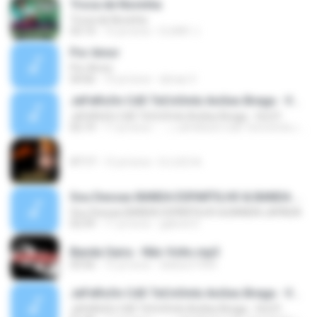
Troca de Novinha
Troca de Novinha
03:14
15 yıl önce
DJHAY J.
Por Amor
Por Amor
04:06
10 yıl önce
dimas V.
JeFeRsOn CdS TeCnOmIx Aviões Brega - Vol.01
JeFeRsOn CdS TeCnOmIx Aviões Brega - Vol.01
02:19
17 yıl önce
.:::♫JeFeRsOn CdS TeCnOmIx♫:::. ..
47:17
12 yıl önce
DJ LEO A.
Sou Dessas BANDA ESPARTILHO & BANDA LAPADA
Sou Dessas BANDA ESPARTILHO & BANDA LAPADA
02:59
11 yıl önce
gabriel S.
Banda Saira - Não Volto.mp3
03:56
15 yıl önce
elielson1904
JeFeRsOn CdS TeCnOmIx Aviões Brega - Vol.01
JeFeRsOn CdS TeCnOmIx Aviões Brega - Vol.01