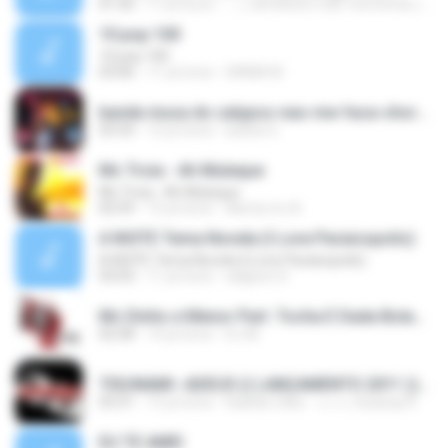
01:50
17 yıl önce
.:::♫JeFeRsOn CdS TeCnOmIx♫:::. ..
10 pop 100
10 pop 100
03:06
11 yıl önce
DIANA M.
banda musa do calypso-nao-me-faca-chorar-lancamento.mp3
03:33
12 yıl önce
barbie 0.
Mc Troia - Ah Muleque
Mc Troia - Ah Muleque
02:59
15 yıl önce
Alerta mc A.
A NOITE Tema Novela (I Love Paraisopolis)
A NOITE Tema Novela (I Love Paraisopolis)
03:03
11 yıl önce
adgison D.
Mc Dinho e Menor Part. Tocha E Dada Boladão - Seu Soco, Bate Bate.mp3
02:58
14 yıl önce
DJ M.
TISUNAMI--ADEUS (( LANÇAMENTO 2011 ))-- MC SKANK NA DIVULGAÇÃO DO BREGA -- FONE 87676065 E NOIIZ.mp3
03:31
15 yıl önce
Kaankii Ziika - ↘↘↘ Seaway K.
EU TE AMEI