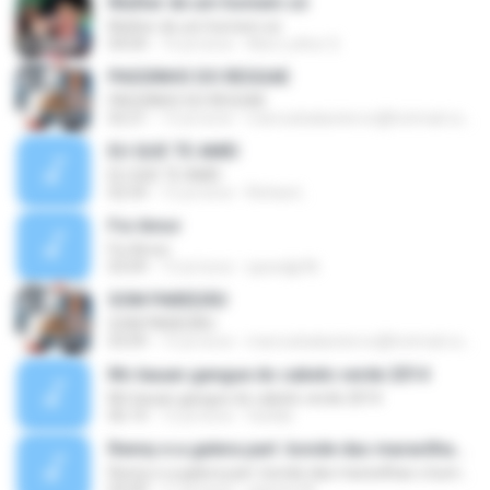
Mulher de um homem só
Mulher de um homem só
04:04
14 yıl önce
Alex Luthor S.
PASSINHO DO REGGAE
PASSINHO DO REGGAE
02:21
13 yıl önce
marcosbalaoterror@hotmail.com O.
EU QUE TE AMEI
EU QUE TE AMEI
02:54
12 yıl önce
Richard...
Foi Amor
Foi Amor
03:09
13 yıl önce
speedjp96
SOM PAREDÃO
SOM PAREDÃO
03:09
13 yıl önce
marcosbalaoterror@hotmail.com O.
Mc kauan gangue do cabelo verde 2014
Mc kauan gangue do cabelo verde 2014
06:14
12 yıl önce
feshiki
Renny e a galera part. bonde das maravilhas o bumbum dela mexe
Renny e a galera part. bonde das maravilhas o bumbum dela mexe