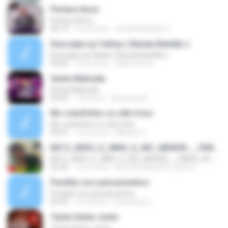
Perdoe Amor
Perdoe Amor
03:19
15 yıl önce
Juninhodejhay O.
Desculpe as Falhas ( Banda Batidão )
Desculpe as Falhas ( Banda Batidão )
04:05
12 yıl önce
Helia.correa
Senta Malvada
Senta Malvada
02:00
7 yıl önce
Giovanna D.
Mc rodolfinho os mlk é liso
Mc rodolfinho os mlk é liso
03:41
12 yıl önce
MiisaeL E.
MC'S_KEKO_E_NINO_E_MC_MENOR_-_PARA_DE_CAOR_-$05'[b]((DJ.RIQUINHO))[b]-
MC'S_KEKO_E_NINO_E_MC_MENOR_-_PARA_DE_CAOR_-$05'[b]((DJ.RIQUINHO))[b]-
02:54
15 yıl önce
ilili ((( Dj.RiquinhO ))) ilili O.
Perdido nos pensamentos
Perdido nos pensamentos
02:50
16 yıl önce
[Gustavo] J.
Tanta Gente Junta