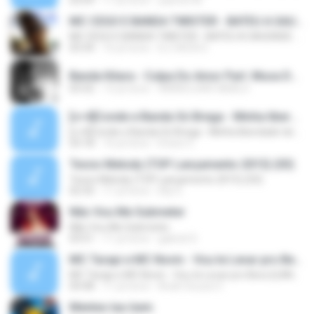
03:09
11 yıl önce
yasmin M.
MC CEGO E BANDA TWISTER - BATEU A SAUDADE ( DJ CACAU ) LANCAMENTO
MC CEGO E BANDA TWISTER - BATEU A SAUDADE ( DJ CACAU ) LANCAMENTO
03:34
16 yıl önce
DJ CACA D.
Banda Kitara - Culpa Do Amor Part. Musa Do Calypso - WWW.AbaloProstituto.ZIP.NET.mp3
03:32
13 yıl önce
WWW.DJHAY.ABALO
[c=4]Conde e Banda Só Brega - Minha liberdade taí - KissuKi DVG[/c]
[c=4]Conde e Banda Só Brega - Minha liberdade taí - KissuKi DVG[/c]
03:18
16 yıl önce
Erison C.
Tecno Melody (TOP Lançamento 2015) (03)
Tecno Melody (TOP Lançamento 2015) (03)
02:35
11 yıl önce
Elly S.
Não Vou Me Submeter
Não Vou Me Submeter
03:51
11 yıl önce
gabriel S.
MC Tarapi e MC Novin - Vou te Levar pro Beco [LANÇAMENTO 2015]
MC Tarapi e MC Novin - Vou te Levar pro Beco [LANÇAMENTO 2015]
04:48
11 yıl önce
Anah Souza O.
Mentes tao bem