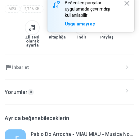
Beğenilen parçalar
uygulamada çevrimdışı
MP3
2,736 KB
kullanılabilir
Uygulamayı aç
Zil sesi
Kitaplığa
İndir
Paylaş
olarak
ayarla
İhbar et
Yorumlar
0
Ayrıca beğenebileceklerin
Pablo Do Arrocha - MIAU MIAU - Musica Nova 2016