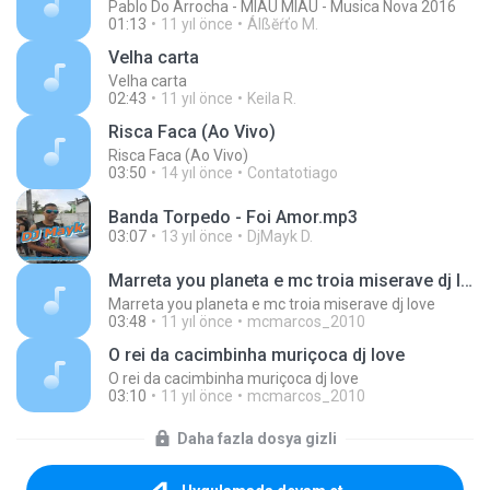
Pablo Do Arrocha - MIAU MIAU - Musica Nova 2016
01:13
11 yıl önce
Álßĕŕťo M.
Velha carta
Velha carta
02:43
11 yıl önce
Keila R.
Risca Faca (Ao Vivo)
Risca Faca (Ao Vivo)
03:50
14 yıl önce
Contatotiago
Banda Torpedo - Foi Amor.mp3
03:07
13 yıl önce
DjMayk D.
Marreta you planeta e mc troia miserave dj love
Marreta you planeta e mc troia miserave dj love
03:48
11 yıl önce
mcmarcos_2010
O rei da cacimbinha muriçoca dj love
O rei da cacimbinha muriçoca dj love
03:10
11 yıl önce
mcmarcos_2010
Daha fazla dosya gizli