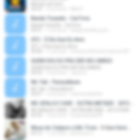
Mentes tao bem
04:33
16 yıl önce
Mari P.
Banda Torpedo - Cai Fora
Banda Torpedo - Cai Fora
03:51
11 yıl önce
thaaymendes.g.d.u
(01) - É Ela Que Eu Amo
(01) - É Ela Que Eu Amo
03:40
11 yıl önce
ferreira.mlforever.marcos187
QUEM SOU EU PRA SER SEU AMIGO
QUEM SOU EU PRA SER SEU AMIGO
03:23
14 yıl önce
Jacira G.
Mc Tati - Pararatibum
Mc Tati - Pararatibum
03:07
12 yıl önce
marcos.asantos
MC AFALA E CASE - OUTRA METADE - 2012 FODA
MC AFALA E CASE - OUTRA METADE - 2012 FODA
03:29
14 yıl önce
tucanotarado45
Musa do Calypso e Mc Troia - O Que Será.mp3
03:15
11 yıl önce
jefferson O.