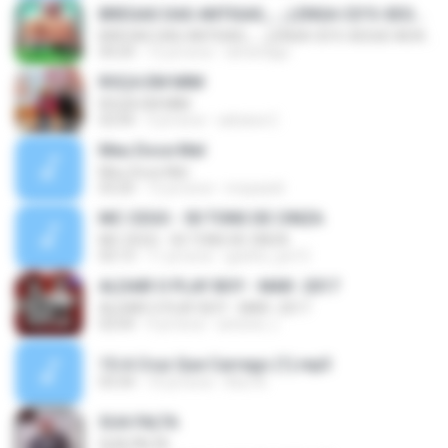
BREGAS DAS ANTIGAS_-_LENGA CD'S-SEGUE AEW @WALTEROZBOLADOS
BREGAS DAS ANTIGAS_-_LENGA CD'S-SEGUE AEW @WALTEROZBOLADOS
04:24
12 yıl önce
elmerdigo
ROÇA EM MIM
ROÇA EM MIM
02:04
3 yıl önce
adriana C.
Meu Doce Mel
Meu Doce Mel
03:20
12 yıl önce
mvpazeli
MC CEGO - 50 TONS DE CINZA
MC CEGO - 50 TONS DE CINZA
03:13
11 yıl önce
guinho_pe13
ALDAIR O PLAY BOY - MAR- 2017
ALDAIR O PLAY BOY - MAR- 2017
02:04
9 yıl önce
antonio J.
15-A Cruz Que Carrego (1).mp3
03:34
10 yıl önce
Ilton A.
SUA FALTA
SUA FALTA