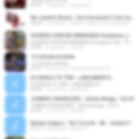
Tanta Gente Junta
03:10
10 yıl önce
Vanessa C.
Mc Juninho Brasil - Vou Passando E Vou Sarrando ( ( Dj Arte O Melhor Do Brega Fank ) ).mp3
03:43
14 yıl önce
DjArte o Melhor do Brega Fank Divuga ..
ROGÉRIO SOM EM SIRINHAÉM #maquina_cds - 15-08-2016
ROGÉRIO SOM EM SIRINHAÉM #maquina_cds - 15-08-2016
02:55
10 yıl önce
Joel M.
15 estrada proibida
15 estrada proibida
03:37
12 yıl önce
henriquecasarao157
EU NUNCA TE TRAÍ - LANÇAMENTO -
EU NUNCA TE TRAÍ - LANÇAMENTO -
03:09
11 yıl önce
jornal.cris
JUNINHO GRAVAÇÕES - Aviões Brega - Vol.01
JUNINHO GRAVAÇÕES - Aviões Brega - Vol.01
01:50
14 yıl önce
Franklin
Banda Calypso - No Forrock - 08 - Joelma Falando2.mp3
01:17
10 yıl önce
leiliane K.