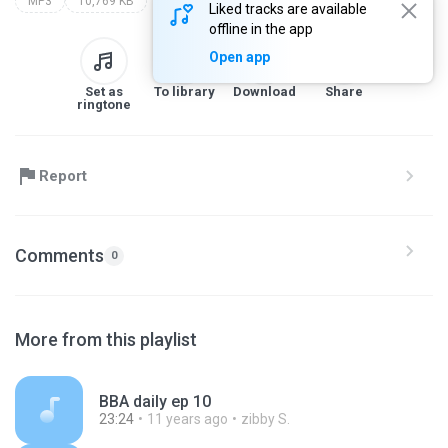
MP3
10,769 KB
Liked tracks are available
offline in the app
Open app
Set as
To library
Download
Share
ringtone
Report
Comments
0
More from this playlist
BBA daily ep 10
23:24
11 years ago
zibby S.