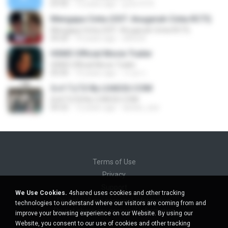
03:40
13 years ago
g-bo1973
Mengapa Cinta (OST. Anugerah Cinta RCTI)
Mengapa Cinta (OST. Anugerah Cinta RCTI)
04:20
10 years ago
elfira N.
HSM3 Official Movie Trailer
HSM3 Official Movie Trailer
05:00
10 years ago
วรวุด ก.
ยังทำไม่ได้ By LOAD2U.COM
ยังทำไม่ได้ By LOAD2U.COM
04:32
12 years ago
da.kiiz_zzz
Terms of Use
Privacy
Support
We Use Cookies.
4shared uses cookies and other tracking
Do not sell my personal information
technologies to understand where our visitors are coming from and
Do not share my personal information
improve your browsing experience on our Website. By using our
Website, you consent to our use of cookies and other tracking