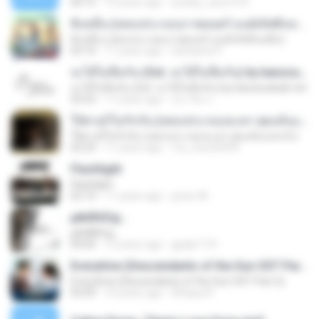
04:15
12 years ago
wesley_ana1973
สิบหมื่น (เพลงประกอบภาพยนตร์ มนต์เลิฟสิบหมื่น)
สิบหมื่น (เพลงประกอบภาพยนตร์ มนต์เลิฟสิบหมื่น)
03:10
11 years ago
Sattawat P.
จะได้ไม่ลืมกัน (Ost. จะได้ไม่ลืมกัน) by banzsudsab.net
จะได้ไม่ลืมกัน (Ost. จะได้ไม่ลืมกัน) by banzsudsab.net
03:52
11 years ago
ประวีณ ก.
ให้ตายก็ไม่รักกัน (เพลงประกอบละคร สุดแค้นแสนรัก)
ให้ตายก็ไม่รักกัน (เพลงประกอบละคร สุดแค้นแสนรัก)
03:29
11 years ago
Yui_new26450
Flashlight
Flashlight
02:10
11 years ago
junior M.
µйё®іЄїд...
µйё®іЄїд...
04:00
12 years ago
gpqls1131
Everytime (Descendants of the Sun OST Part.2)
Everytime (Descendants of the Sun OST Part.2)
03:09
10 years ago
Atitaya R.