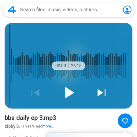
00:00
26:15
bba daily ep 3.mp3
zibby S.
11 years ago
more...