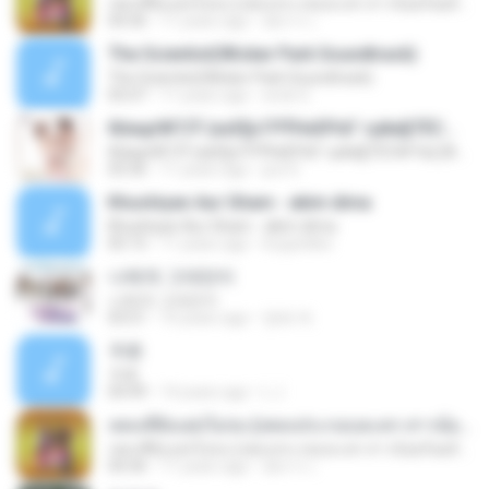
เพลงที่ยังแต่งไม่จบ (เพลงประกอบละคร สาวน้อยร้อยล้าน)
04:36
11 years ago
อัยการ เ.
The Scientist(Wicker Park Soundtrack)
The Scientist(Wicker Park Soundtrack)
05:07
11 years ago
erick G.
б¤идґйГСЎ (аѕЕ§»ГРЎНєЕР¤Г гµйа§ТЁС№·Гм) [AeLOAD]
б¤идґйГСЎ (аѕЕ§»ГРЎНєЕР¤Г гµйа§ТЁС№·Гм) [AeLOAD]
03:36
11 years ago
put S.
Khushiyan Aur Gham - akim dima
Khushiyan Aur Gham - akim dima
05:15
11 years ago
boypinkko
나에게 그대만이
나에게 그대만이
03:51
10 years ago
영배 박.
卡农
卡农
04:49
14 years ago
L J.
เพลงที่ยังแต่งไม่จบ (เพลงประกอบละคร สาวน้อยร้อยล้าน)
เพลงที่ยังแต่งไม่จบ (เพลงประกอบละคร สาวน้อยร้อยล้าน)
04:36
11 years ago
อัยการ เ.