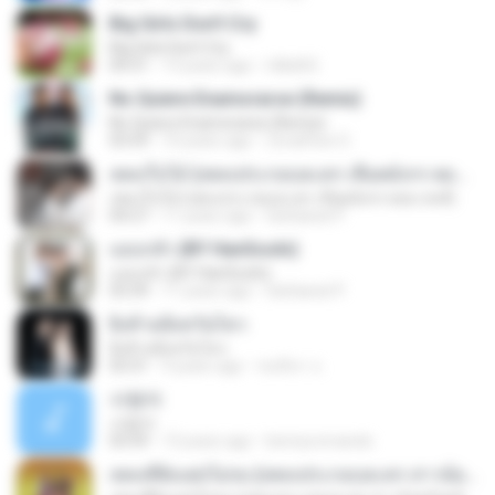
Big Girls Don't Cry
Big Girls Don't Cry
04:31
13 years ago
rldkdh5
No Quiere Enamorarse (Remix)
No Quiere Enamorarse (Remix)
03:59
10 years ago
ZonaFlow O.
เพลงใบไม้ (เพลงประกอบละคร เลือดมังกร ตอน หงส์)
เพลงใบไม้ (เพลงประกอบละคร เลือดมังกร ตอน หงส์)
04:27
11 years ago
Sattawat P.
แอบกลัว (BY HanSooIn)
แอบกลัว (BY HanSooIn)
03:39
11 years ago
Sattawat P.
ยิ่งห้ามยิ่งหวั่นไหว
ยิ่งห้ามยิ่งหวั่นไหว
03:31
9 years ago
ชลธิชา จ.
사랑아
사랑아
03:59
13 years ago
bennyromando
เพลงที่ยังแต่งไม่จบ (เพลงประกอบละคร สาวน้อยร้อยล้าน)