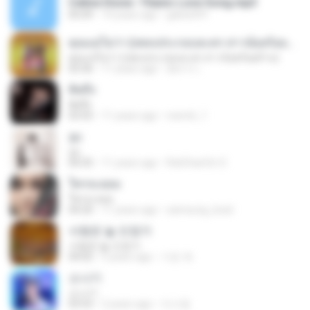
Celine Dione -Titanic Love Song.mp3
05:09
14 years ago
galois091
คุณแม่ไม่ว่า (เพลงประกอบละคร สาวน้อยร้อยล้าน)
คุณแม่ไม่ว่า (เพลงประกอบละคร สาวน้อยร้อยล้าน)
03:36
11 years ago
อัยการ เ.
คิดถึง
คิดถึง
03:55
11 years ago
reem6_1
จูบ
จูบ
04:35
11 years ago
RatChanOn O.
ใครจะยอม
ใครจะยอม
04:20
11 years ago
samsung_boat
사랑은 늘 도망가
사랑은 늘 도망가
04:02
5 years ago
기은 곽.
소나기
소나기
03:53
2 years ago
이시영