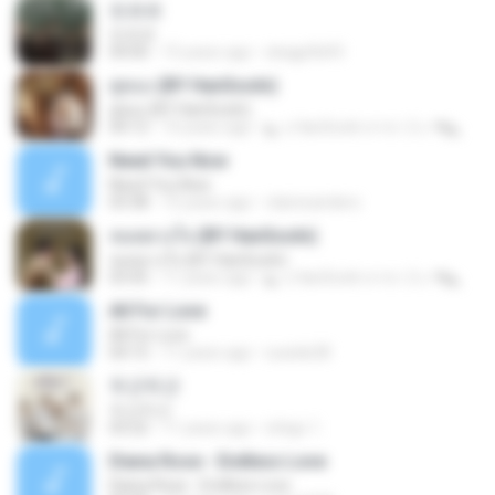
또르르
또르르
04:00
15 years ago
skagpfla93
คู่คอง (BY HanSooIn)
คู่คอง (BY HanSooIn)
04:12
10 years ago
◣ ๏ HanSooIn สาขา 2 ๏ ◥ ◣.
Need You Now
Need You Now
03:38
15 years ago
clairesanders
หมดดวงใจ (BY HanSooIn)
หมดดวงใจ (BY HanSooIn)
03:45
11 years ago
◣ ๏ HanSooIn สาขา 2 ๏ ◥ ◣.
All For Love
All For Love
04:15
11 years ago
sueide28
두근두근
두근두근
03:22
11 years ago
ichigo 1.
Diana Rose - Endless Love
Diana Rose - Endless Love