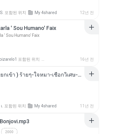
S.
포함된 위치
My 4shared
12년 전
arla ' Sou Humano' Faix
la ' Sou Humano' Faix
bizarelo1
포함된 위치
16년 전
( เสียงเรียกเข้า ) ร้ายๆ-ใจหมา-เชือกวิเศษ-ว้าเหว่.mp3
เ.
포함된 위치
My 4shared
11년 전
 Bonjovi.mp3
2000