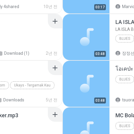
your lov
y 4shared
10년 전
Marvio
03:17
LA ISL
LA ISLA 
BLUES
Download (1)
2년 전
장정
03:48
BLUES
com
Ukays - Tergamak Kau
Downloads
5년 전
tsuor
03:48
aker.mp3
BLUES