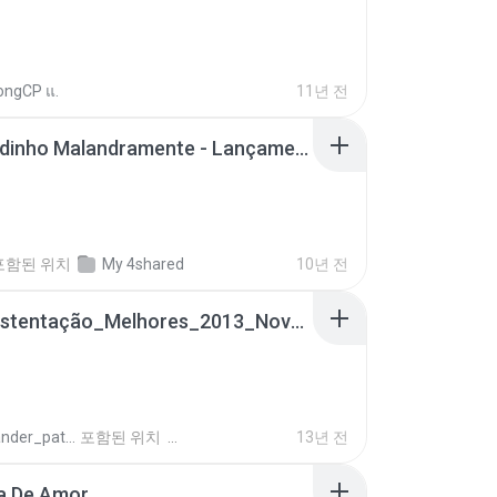
ongCP แ.
11년 전
Mc Nandinho Malandramente - Lançamento 2016.mp3
포함된 위치
My 4shared
10년 전
Funk_Ostentação_Melhores_2013_Novas MC GUIME, MC LON, MC RODOLFINHO, MC NEGUINHO DO KAXETA, MC Leo Da Baixada, MC Boy Do CHarmes.mp3
alexsander_patel
포함된 위치
13년 전
a De Amor