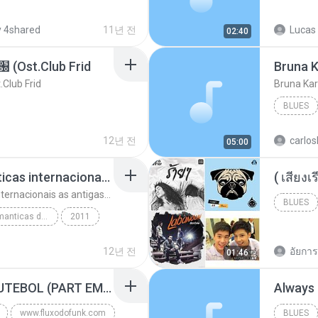
 4shared
11년 전
Lucas 
02:40
t.Club Frid
Bruna K
ub Frid
Bruna Kar
BLUES
12년 전
carlos
05:00
top 10 musicas romanticas internacionais as antigas que faz seu coraçao bater mais forte remix
top 10 musicas romanticas internacionais as antigas que faz seu coraçao bater mais forte remix
BLUES
top 10 musicas romanticas dj valmir santos pitanga pr
2011
12년 전
อัยการ 
01:46
Blues
MC GUIME - PAIS DO FUTEBOL (PART EMICIDA) 2014.mp3
Always
www.fluxodofunk.com
BLUES