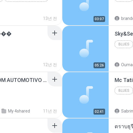
13년 전
brand
03:07
���
Sky&Se
BLUES
12년 전
Ouma 
05:26
SUGAR - MARRON 5 SOM AUTOMOTIVO (DJ COTONETE BHZ).mp3
BLUES
My 4shared
11년 전
Sabrin
02:41