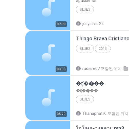
apascentar
BLUES
josysilver22
07:08
BLUES
2013
rudiere07
포함된 위치
03:30
�ʧ�ѹ���
�ʧ�ѹ���
BLUES
Thanaphat K.
포함된 위치
05:29
ใจโลเล-วงสหาย.mp3