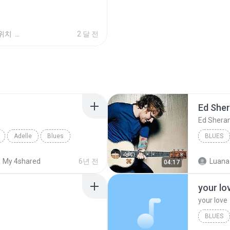
위치
2 달 전
Ed She
Ed Shera
Adelle
Blues
BLUES
My 4shared
6년 전
Luana
04:17
your lo
your love
BLUES