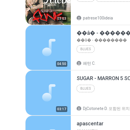
Blues
patrese100ideia
03:03
��â� - �����
��â� - ��������
BLUES
패턴 C.
04:50
BLUES
DjCotonete D.
포함된 위치
03:17
apascentar