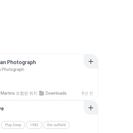
ran Photograph
n Photograph
 Martins
포함된 위치
Downloads
8년 전
ve
Play Deep
1985
the outfield