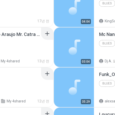
BLUES
17년 전
KingS
04:04
Thiago Brava Cristiano Araujo Mr. Catra - Ta Soltinha.mp3
BLUES
My 4shared
13년 전
Dj A.
03:04
BLUES
My 4shared
12년 전
35:29
Loucur