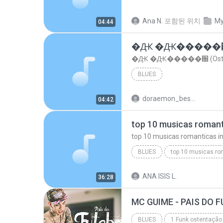
Ana N.
포함된 위치
My
04:44
�Ԫ �Ԫ�����԰ (Os
�Ԫ �Ԫ�����԰ (Ost.Cl
BLUES
doraemon_bestdan
04:42
BLUES
dj valmir santos pitanga pr
ANA ISIS L.
36:28
top 10 musicas romanticas internacionais as antiga...
BLUES
1 Funk ostentação