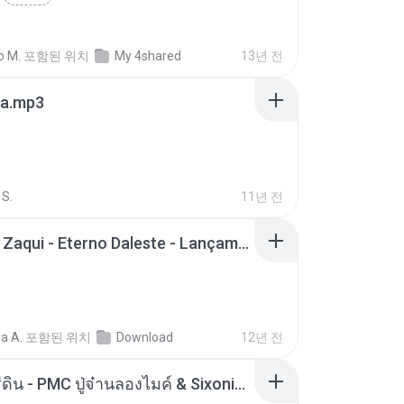
o M.
포함된 위치
My 4shared
13년 전
a.mp3
S.
11년 전
Mc Tati Zaqui - Eterno Daleste - Lançamento 2014.mp3
a A.
포함된 위치
Download
12년 전
ตราบธุรีดิน - PMC ปู่จ๋านลองไมค์ & Sixonine ( Cover Version ).mp3