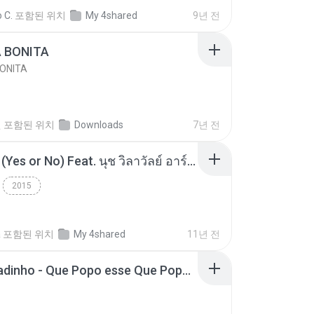
e
Blues
 C.
포함된 위치
My 4shared
9년 전
A BONITA
BONITA
선
포함된 위치
Downloads
7년 전
โอเคป่ะ (Yes or No) Feat. นุช วิลาวัลย์ อาร์สยาม - Flame.mp3
2015
a
포함된 위치
My 4shared
11년 전
MC Boladinho - Que Popo esse Que Popo Gigante (DjWn) (áudio Oficial).mp3