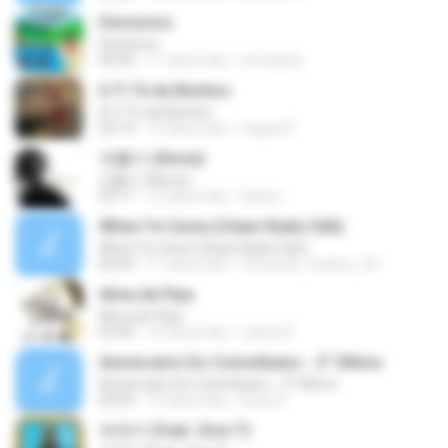
Decisions
Decisions
04:56
11 tahun lalu
moraisleo
A Ti Te da Besitos
A Ti Te da Besitos
03:14
12 tahun lalu
miguel P.
외톨이 (Alone)
외톨이 (Alone)
03:11
12 tahun lalu
lynkun
When I'm Gone (Clean Radio Edit)
When I'm Gone (Clean Radio Edit)
04:42
11 tahun lalu
fernando_mattos_94
Alma de Pipa
Alma de Pipa
03:09
10 tahun lalu
Letícia P.
Aniversário Do Colombiano - 2° Último
Aniversário Do Colombiano - 2° Último
04:03
12 tahun lalu
lucas S.
유레카 (Feat. Zion.T)