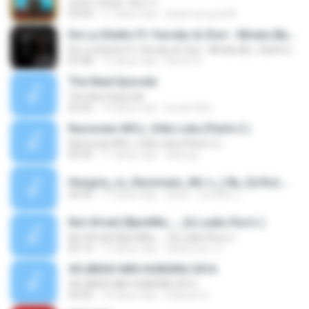
유레카 (Feat. Zion.T)
03:04
11 tahun lalu
biiahmarques95
De La Ghetto Ft. Farruko & Zion - Mirala (By. JGalvezFlow)
De La Ghetto Ft. Farruko & Zion - Mirala (By. JGalvezFlow)
03:48
12 tahun lalu
Norvin R.
The Next Episode
The Next Episode
02:26
14 tahun lalu
lucasr32zi
Racionais MCs_Vida Loka (Parte 2 )
Racionais MCs_Vida Loka (Parte 2 )
05:50
11 tahun lalu
dario.jjc
Hungria_vs_Racionais_Mc´s_( By_Dj Kio).mp3
04:35
17 tahun lalu
Dj Kio - Contato: (.
Not Afraid (BpmMix_-_Dj Luaks Rox's )
Not Afraid (BpmMix_-_Dj Luaks Rox's )
05:14
15 tahun lalu
classroom.11
#DJBISIO MIX-HUNGRIA 2016
#DJBISIO MIX-HUNGRIA 2016
04:45
10 tahun lalu
Robson A.