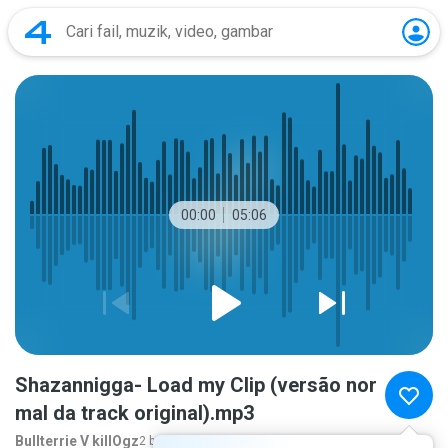
00:00
05:06
Shazannigga- Load my Clip (versão nor
mal da track original).mp3
Bullterrie V killOgz
2 bulan lalu
lebih banyak...