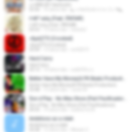
เอาดีดีดิ (BY HanSooIn)
03:36
10 tahun lalu
◣ ๏ HanSooIn สาขา 2 ๏ ◥ ◣.
ґ«№°»юїц (Feat. їЎАПё®)
ґ«№°»юїц (Feat. їЎАПё®)
03:53
12 tahun lalu
swisshj1
»ßµüÇÏ°Ô (Crooked)
»ßµüÇÏ°Ô (Crooked)
03:44
13 tahun lalu
sm02019
Hard Carry
Hard Carry
03:13
10 tahun lalu
อม&#39;ม ย.
Better Have My Money(A PK Beatz Production)
Better Have My Money(A PK Beatz Production)
03:48
12 tahun lalu
Justin M.
$on d Play - No Meu Show (Part Pacificadores)
$on d Play - No Meu Show (Part Pacificadores)
04:35
14 tahun lalu
Guilherme M.
Ambitionz az a ridah
Ambitionz az a ridah
04:28
12 tahun lalu
MiisaeL E.