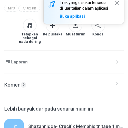
Trek yang disukai tersedia
di luar talian dalam aplikasi
MP3
7,182 KB
Buka aplikasi
Tetapkan
Ke pustaka
Muat turun
Kongsi
sebagai
nada dering
Laporan
Komen
0
Lebih banyak daripada senarai main ini
Shazannigga- Crucifix Memphis tn tape 1.mp3