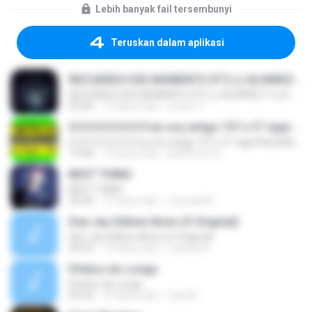
Lebih banyak fail tersembunyi
Teruskan dalam aplikasi
RECUERDO ESE MOMENTO (FT) (J.ALVAREZ Y LUI-G 21 PLUS)
RECUERDO ESE MOMENTO (FT) (J.ALVAREZ Y LUI-G 21 PLUS)
03:56
15 tahun lalu
Crider V.
0 0 0 0 0 0 0 0 0 eu sou artigo 157 o 5° vigia RaCioNaiS MCS
0 0 0 0 0 0 0 0 0 eu sou artigo 157 o 5° vigia RaCioNaiS MCS
14:36
13 tahun lalu
guilherme S.
BEST THING
BEST THING
03:34
13 tahun lalu
monrak M.
Dee Jay Sidinei Alves (O Original)
Dee Jay Sidinei Alves (O Original)
04:53
15 tahun lalu
nisitmodi
Efeitos do Longe
Efeitos do Longe
03:22
10 tahun lalu
caio M.