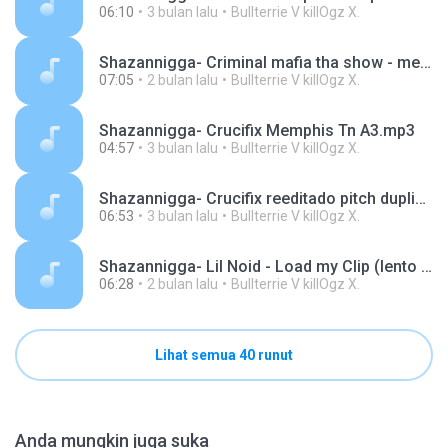
06:10
3 bulan lalu
Bullterrie V killOgz X.
Shazannigga- Criminal mafia tha show - melhor qualidade.mp3
07:05
2 bulan lalu
Bullterrie V killOgz X.
Shazannigga- Crucifix Memphis Tn A3.mp3
04:57
3 bulan lalu
Bullterrie V killOgz X.
Shazannigga- Crucifix reeditado pitch duplicado.mp3
06:53
3 bulan lalu
Bullterrie V killOgz X.
Shazannigga- Lil Noid - Load my Clip (lento original da canção).mp3
06:28
2 bulan lalu
Bullterrie V killOgz X.
Lihat semua 40 runut
Anda mungkin juga suka