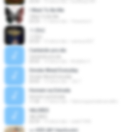
03:59
15 tahun lalu
kunkang1981
I Want To Be Me
I Want To Be Me
03:24
11 tahun lalu
Yessenia V.
가 (Go)
가 (Go)
03:20
12 tahun lalu
nameun327
Cantando pra ela
Cantando pra ela
03:05
14 tahun lalu
Ariádine V.
Smoke Weed Everyday
Smoke Weed Everyday
03:05
13 tahun lalu
Jvb T.
Homem na Estrada
Homem na Estrada
11:06
17 tahun lalu
fabionogueiradecarvalho
VALORES
VALORES
02:54
12 tahun lalu
walef1996
เอาดีดีดิ (BY HanSooIn)