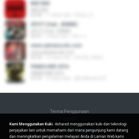
BAE BAE
BAE BAE
02:49
11 tahun lalu
Fistya_21
SPOT! (feat. JENNIE)
SPOT! (feat. JENNIE)
02:47
2 tahun lalu
혜지 서.
www.salvianocds.com
www.salvianocds.com
03:18
10 tahun lalu
brenda_teless
PANDA MIX 2016
PANDA MIX 2016
47:15
10 tahun lalu
@DJMandy14 R.
Terma Penggunaan
Privasi
Kami Menggunakan Kuki.
4shared menggunakan kuki dan teknologi
Sokongan
penjejakan lain untuk memahami dari mana pengunjung kami datang
Jangan jual maklumat peribadi saya
dan meningkatkan pengalaman melayari Anda di Laman Web kami.