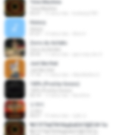
Time Machine
Time Machine
03:27
15 tahun lalu
kunkang1981
History
History
01:57
14 tahun lalu
Alvin H.
Zorro do Asfalto
Zorro do Asfalto
03:33
11 tahun lalu
jaja crazy doc S.
Just like that
Just like that
11:14
11 tahun lalu
HikenNoAce G.
100% (Prod.by Gonzo)
100% (Prod.by Gonzo)
02:14
13 tahun lalu
ikeunhoo
도깨비
도깨비
04:27
10 tahun lalu
정훈 안.
¶йТЛТЎвЕЎ№ХйдБиБХґЗ§ЁС№·Гм
¶йТЛТЎвЕЎ№ХйдБиБХґЗ§ЁС№·Гм